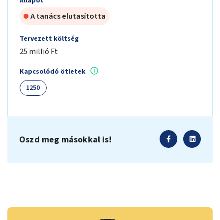
Állapot
A tanács elutasította
Tervezett költség
25 millió Ft
Kapcsolódó ötletek
1250
Oszd meg másokkal is!