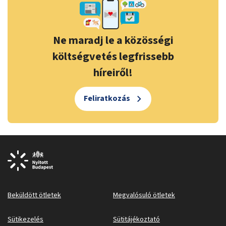
Ne maradj le a közösségi
költségvetés legfrissebb
híreiről!
Feliratkozás
Beküldött ötletek
Megvalósuló ötletek
Sütikezelés
Sütitájékoztató