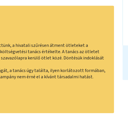
ettünk, a hivatali szűrésen átment ötleteket a
költségvetési tanács értékelte. A tanács az ötletet
 szavazólapra kerülő ötlet közé. Döntésük indoklását
át, a tanács úgy találta, ilyen korlátozott formában,
kampány nem érné el a kívánt társadalmi hatást.