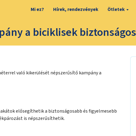
Mi ez?
Hírek, rendezvények
Ötletek
ány a biciklisek biztonságos
éterrel való kikerülését népszerűsítő kampány a
lakátok elősegíthetik a biztonságosabb és figyelmesebb
ékpározást is népszerűsíthetik.