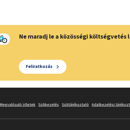
Ne maradj le a közösségi költségvetés l
Feliratkozás
Megvalósuló ötletek
Sütikezelés
Sütitájékoztató
Adatkezelési tájékoz