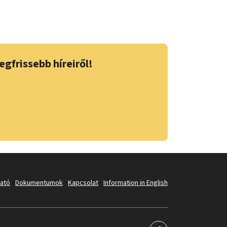
egfrissebb híreiről!
tató
Dokumentumok
Kapcsolat
Information in English