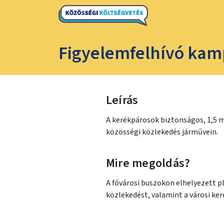
Figyelemfelhívó kamp
Leírás
A kerékpárosok biztonságos, 1,5 m
közösségi közlekedés járművein.
Mire megoldás?
A fővárosi buszokon elhelyezett p
közlekedést, valamint a városi ker