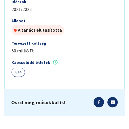
Időszak
2021/2022
Állapot
A tanács elutasította
Tervezett költség
50 millió Ft
Kapcsolódó ötletek
874
Oszd meg másokkal is!