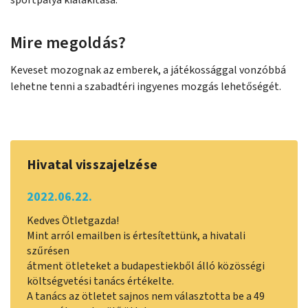
sportpálya kialakítása.
Mire megoldás?
Keveset mozognak az emberek, a játékossággal vonzóbbá
lehetne tenni a szabadtéri ingyenes mozgás lehetőségét.
Hivatal visszajelzése
2022.06.22.
Kedves Ötletgazda!
Mint arról emailben is értesítettünk, a hivatali
szűrésen
átment ötleteket a budapestiekből álló közösségi
költségvetési tanács értékelte.
A tanács az ötletet sajnos nem választotta be a 49