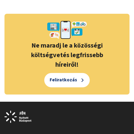
Ne maradj le a közösségi
költségvetés legfrissebb
híreiről!
Feliratkozás