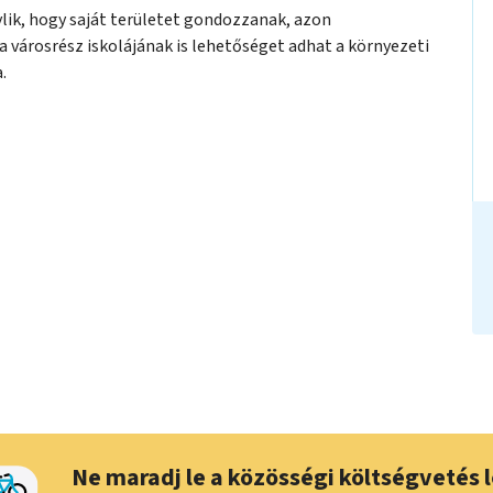
ylik, hogy saját területet gondozzanak, azon
a városrész iskolájának is lehetőséget adhat a környezeti
.
Ne maradj le a közösségi költségvetés l