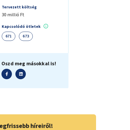
Tervezett költség
30 millió Ft
Kapcsolódó ötletek
671
673
Oszd meg másokkal is!
egfrissebb híreiről!