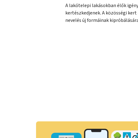
A lakótelepi lakásokban élők igén
kertészkedjenek. A közösségi kert 
nevelés új formáinak kipróbálására