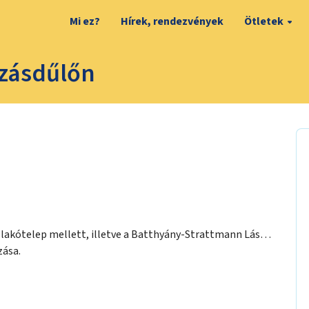
Mi ez?
Hírek, rendezvények
Ötletek
szásdűlőn
 lakótelep mellett, illetve a Batthyány-Strattmann László
zása.