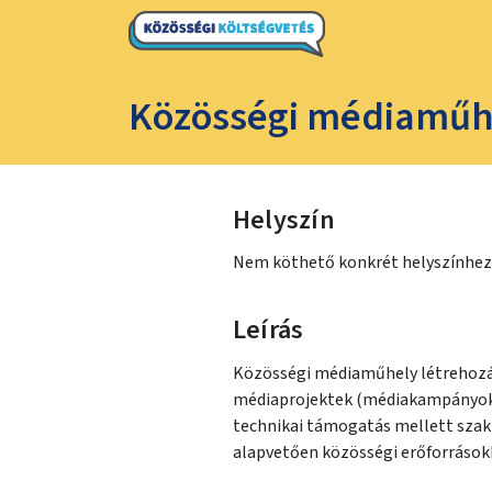
Közösségi médiaműhe
Helyszín
Nem köthető konkrét helyszínhez
Leírás
Közösségi médiaműhely létrehozá
médiaprojektek (médiakampányok,
technikai támogatás mellett szakm
alapvetően közösségi erőforrások