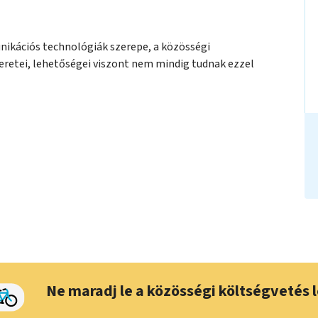
nikációs technológiák szerepe, a közösségi
eretei, lehetőségei viszont nem mindig tudnak ezzel
Ne maradj le a közösségi költségvetés l