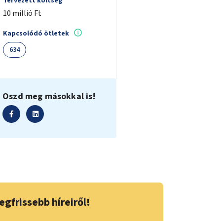
Tervezett költség
10 millió Ft
Kapcsolódó ötletek
634
Oszd meg másokkal is!
egfrissebb híreiről!