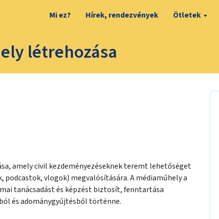
Mi ez?
Hírek, rendezvények
Ötletek
ly létrehozása
sa, amely civil kezdeményezéseknek teremt lehetőséget
 podcastok, vlogok) megvalósítására. A médiaműhely a
ai tanácsadást és képzést biztosít, fenntartása
ból és adománygyűjtésből történne.