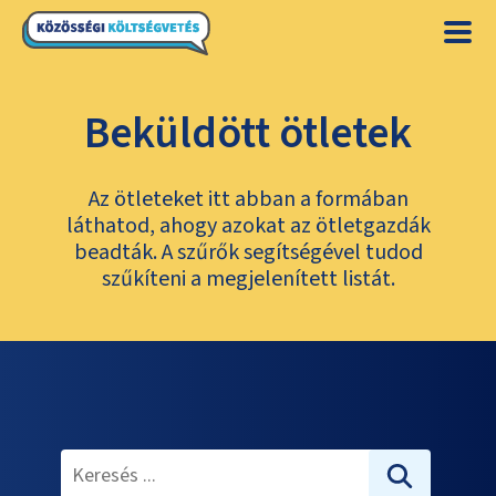
Beküldött ötletek
Az ötleteket itt abban a formában
láthatod, ahogy azokat az ötletgazdák
beadták. A szűrők segítségével tudod
szűkíteni a megjelenített listát.