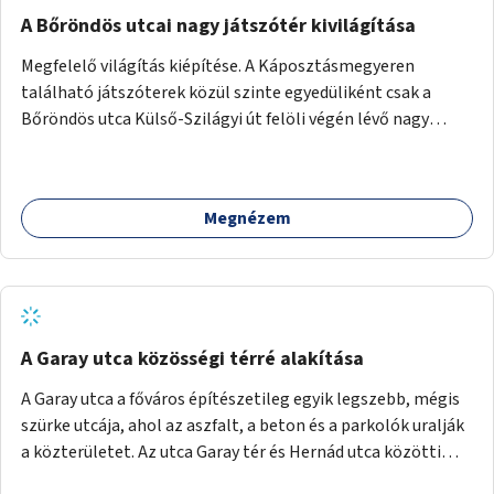
A Bőröndös utcai nagy játszótér kivilágítása
Megfelelő világítás kiépítése. A Káposztásmegyeren
található játszóterek közül szinte egyedüliként csak a
Bőröndös utca Külső-Szilágyi út felöli végén lévő nagy
játszótér nem rendelkezik közvilágítással, ami miatt a őszi
és téli hónapokban nem lehet ide járni a gyerekekkel.
Megnézem
A Garay utca közösségi térré alakítása
A Garay utca a főváros építészetileg egyik legszebb, mégis
szürke utcája, ahol az aszfalt, a beton és a parkolók uralják
a közterületet. Az utca Garay tér és Hernád utca közötti
szakasza tökéletes tere lehetne egy zöld és közösségbarát