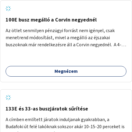
tud állni a megállóba. A környéken a tömegközlekedés
csúcsidőben már most is fullos, a Bosnyák téri beruházások
befejeztével hatványozódni fog az utazási igény.
100E busz megálló a Corvin negyednél
Az ötlet senmilyen pénzügyi forrást nem igényel, csak
menetrend módosítást, mivel a megálló az éjszakai
buszoknak már rendelkezésre áll a Corvin negyednél. A 4-es
és 6-os villamos vonalához közel élőknek a repülőtérre
kijutást, illetve onnan hazajutást nagyban megkönnyítené,
ha a 100E reptéri busz a Corvin negyed metrómegállónál is
Megnézem
megállna - főleg éjjel, amikor a metró nem jár, és a 200E
busz is sokkal ritkábban. Az utazási időt a belvárosban
100E-re fel-/leszállóknak ez az egyetlen plusz megálló
nem hosszabbítaná meg sokkal, a 4-6 vonalán lakóknak
viszont a Kálvin tér-Corvin negyed utat megspórolva 10-15
perccel rövidítheti az utazási idejét.
133E és 33-as buszjáratok sűrítése
A címben említett járatok induljanak gyakrabban, a
Budafoki út felé lakóknak sokszor akár 10-15-20 perceket is