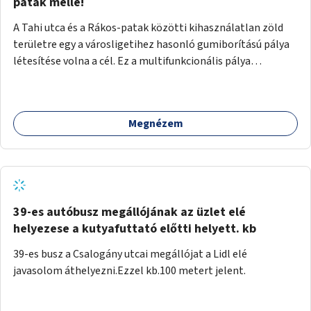
gyalogosforgalom miatt, mert távolsági buszmegálló,
patak mellé!
templom, posta, iskola is található a közelben.
A Tahi utca és a Rákos-patak közötti kihasználatlan zöld
területre egy a városligetihez hasonló gumiborítású pálya
létesítése volna a cél. Ez a multifunkcionális pálya
praktikus, mivel egyszerre űzhető röplabda, tollaslabda,
illetve lábtenisz is, az állítható hálónak köszönhetően.
Megnézem
39-es autóbusz megállójának az üzlet elé
helyezese a kutyafuttató előtti helyett. kb
39-es busz a Csalogány utcai megállójat a Lidl elé
javasolom áthelyezni.Ezzel kb.100 metert jelent.