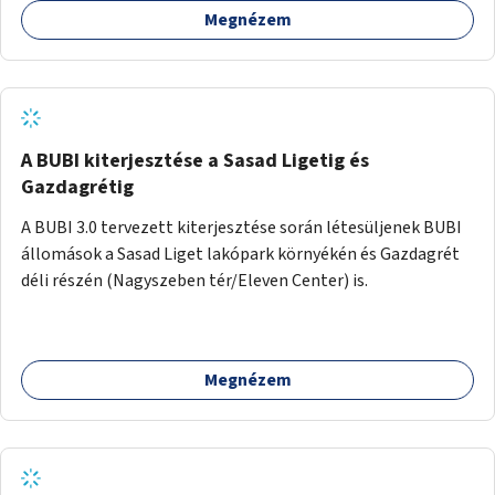
Megnézem
barátságosabbá és zöldebbé lehetne tenni a megállókat.
A BUBI kiterjesztése a Sasad Ligetig és
Gazdagrétig
A BUBI 3.0 tervezett kiterjesztése során létesüljenek BUBI
állomások a Sasad Liget lakópark környékén és Gazdagrét
déli részén (Nagyszeben tér/Eleven Center) is.
Megnézem