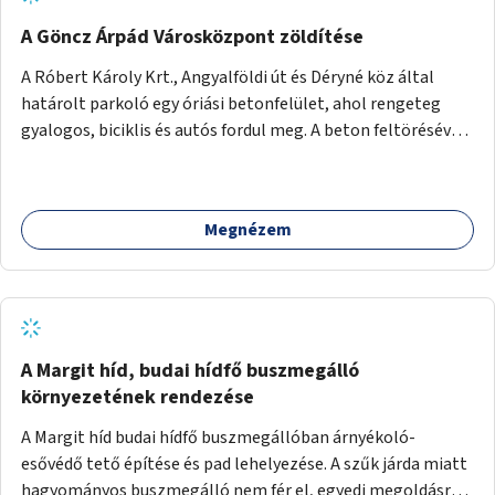
A Göncz Árpád Városközpont zöldítése
A Róbert Károly Krt., Angyalföldi út és Déryné köz által
határolt parkoló egy óriási betonfelület, ahol rengeteg
gyalogos, biciklis és autós fordul meg. A beton feltörésével,
virágágyások létesítésével, fák ültetésével a terület
kellemesebbé, élhetőbbá varázsolható. Az Angyalföldi út
menti járda és a parkoló közé kellene egy zöld sáv,
Megnézem
virágágyásokkal a meglévő fák alá, a lakóépület felőli két
autósáv közé fákat lehetne ültetni, illetve a parkoló és a
járda / bicikliút közé is jók lennének fák.
A Margit híd, budai hídfő buszmegálló
környezetének rendezése
A Margit híd budai hídfő buszmegállóban árnyékoló-
esővédő tető építése és pad lehelyezése. A szűk járda miatt
hagyományos buszmegálló nem fér el, egyedi megoldásra