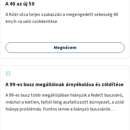
A 40 az új 50
A Kőér utca teljes szakaszán a megengedett sebesség 40
km/h-ra való csökkentése.
Megnézem
A 99-es busz megállóinak árnyékolása és zöldítése
A 99-es busz több megállójában hiányzik a fedett buszváró,
máshol a kietlen, faltól falig aszfaltozott környezet, a zöld
hiánya problémás. Fontos lenne a hiányzó buszvárók
pótlása és az árnyékolás megoldása. Mindezt a zöldítéssel
is össze lehetne kötni: ahol megoldható, ott az utasváróra
vagy akár önálló rácsozatra futtatott növényekkel