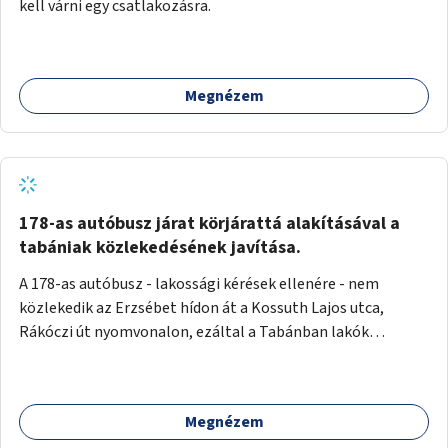
kell várni egy csatlakozásra.
Megnézem
178-as autóbusz járat körjárattá alakításával a
tabániak közlekedésének javítása.
A 178-as autóbusz - lakossági kérések ellenére - nem
közlekedik az Erzsébet hídon át a Kossuth Lajos utca,
Rákóczi út nyomvonalon, ezáltal a Tabánban lakók
belvárosba jutásának minősége jelentősen romlott a
változtatás óta! Nem tudnak továbbá a Tabániak közvetlen
járattal feljutni a Naphegyre, ahol iskola és óvoda is van a
Megnézem
körzetben élők számára. Megoldás lenne, ha a 178-as