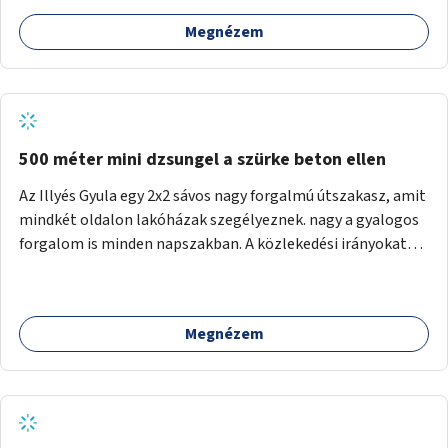
Megnézem
500 méter mini dzsungel a szürke beton ellen
Az Illyés Gyula egy 2x2 sávos nagy forgalmú útszakasz, amit
mindkét oldalon lakóházak szegélyeznek. nagy a gyalogos
forgalom is minden napszakban. A közlekedési irányokat
egy sivár zöldsáv választja el, ami kiválóan alkalmas lenne
egy nagy biodiverzitású hosszú kert kialakítására, több
szintű növényzettel, öntözőrendszerrel, esetleg
Megnézem
valamilyen vizes attrakcióval ami végfut mind az 500m-en.