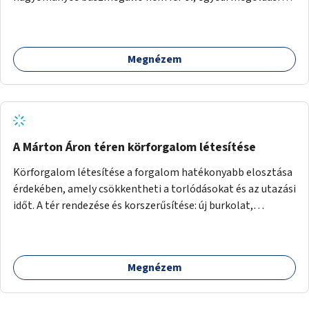
lenne szükség.
Megnézem
A Márton Áron téren körforgalom létesítése
Körforgalom létesítése a forgalom hatékonyabb elosztása
érdekében, amely csökkentheti a torlódásokat és az utazási
időt. A tér rendezése és korszerűsítése: új burkolat,
zöldfelületek, modern közösségi tér kialakítása, hogy a
hely valódi köztérré váljon, ahol az emberek szívesen
időznek.
Megnézem