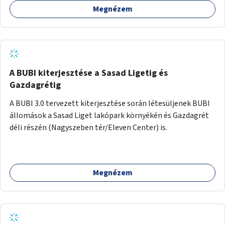
Megnézem
barátságosabbá és zöldebbé lehetne tenni a megállókat.
A BUBI kiterjesztése a Sasad Ligetig és
Gazdagrétig
A BUBI 3.0 tervezett kiterjesztése során létesüljenek BUBI
állomások a Sasad Liget lakópark környékén és Gazdagrét
déli részén (Nagyszeben tér/Eleven Center) is.
Megnézem