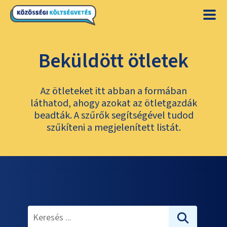
Beküldött ötletek
Az ötleteket itt abban a formában
láthatod, ahogy azokat az ötletgazdák
beadták. A szűrők segítségével tudod
szűkíteni a megjelenített listát.