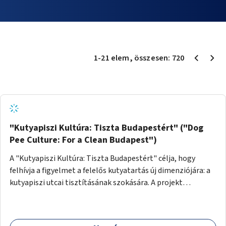
1
-
21
elem
, összesen:
720
"Kutyapiszi Kultúra: Tiszta Budapestért" ("Dog
Pee Culture: For a Clean Budapest")
A "Kutyapiszi Kultúra: Tiszta Budapestért" célja, hogy
felhívja a figyelmet a felelős kutyatartás új dimenziójára: a
kutyapiszi utcai tisztításának szokására. A projekt
keretében szeretnénk edukálni a kutyatulajdonosokat,
hogy séta közben, amikor kedvencük a járdára vizel, egy
palack vízzel öblítsék le azt, ezzel hozzájárulva a tiszta,