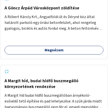
A Göncz Árpád Városközpont zöldítése
A Róbert Károly Krt., Angyalföldi út és Déryné köz által
határolt parkoló egy óriási betonfelület, ahol rengeteg
gyalogos, biciklis és autós fordul meg. A beton feltörésével,
virágágyások létesítésével, fák ültetésével a terület
kellemesebbé, élhetőbbá varázsolható. Az Angyalföldi út
menti járda és a parkoló közé kellene egy zöld sáv,
Megnézem
virágágyásokkal a meglévő fák alá, a lakóépület felőli két
autósáv közé fákat lehetne ültetni, illetve a parkoló és a
járda / bicikliút közé is jók lennének fák.
A Margit híd, budai hídfő buszmegálló
környezetének rendezése
A Margit híd budai hídfő buszmegállóban árnyékoló-
esővédő tető építése és pad lehelyezése. A szűk járda miatt
hagyományos buszmegálló nem fér el, egyedi megoldásra