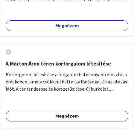
lenne szükség.
Megnézem
A Márton Áron téren körforgalom létesítése
Körforgalom létesítése a forgalom hatékonyabb elosztása
érdekében, amely csökkentheti a torlódásokat és az utazási
időt. A tér rendezése és korszerűsítése: új burkolat,
zöldfelületek, modern közösségi tér kialakítása, hogy a
hely valódi köztérré váljon, ahol az emberek szívesen
időznek.
Megnézem