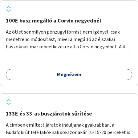
tud állni a megállóba. A környéken a tömegközlekedés
csúcsidőben már most is fullos, a Bosnyák téri beruházások
befejeztével hatványozódni fog az utazási igény.
100E busz megálló a Corvin negyednél
Az ötlet senmilyen pénzügyi forrást nem igényel, csak
menetrend módosítást, mivel a megálló az éjszakai
buszoknak már rendelkezésre áll a Corvin negyednél. A 4-es
és 6-os villamos vonalához közel élőknek a repülőtérre
kijutást, illetve onnan hazajutást nagyban megkönnyítené,
ha a 100E reptéri busz a Corvin negyed metrómegállónál is
Megnézem
megállna - főleg éjjel, amikor a metró nem jár, és a 200E
busz is sokkal ritkábban. Az utazási időt a belvárosban
100E-re fel-/leszállóknak ez az egyetlen plusz megálló
nem hosszabbítaná meg sokkal, a 4-6 vonalán lakóknak
viszont a Kálvin tér-Corvin negyed utat megspórolva 10-15
perccel rövidítheti az utazási idejét.
133E és 33-as buszjáratok sűrítése
A címben említett járatok induljanak gyakrabban, a
Budafoki út felé lakóknak sokszor akár 10-15-20 perceket is