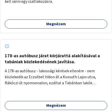
kell várni egy csatlakozásra.
Megnézem
178-as autóbusz járat körjárattá alakításával a
tabániak közlekedésének javítása.
A 178-as autóbusz - lakossági kérések ellenére - nem
közlekedik az Erzsébet hídon át a Kossuth Lajos utca,
Rákóczi út nyomvonalon, ezáltal a Tabánban lakók
belvárosba jutásának minősége jelentősen romlott a
változtatás óta! Nem tudnak továbbá a Tabániak közvetlen
járattal feljutni a Naphegyre, ahol iskola és óvoda is van a
Megnézem
körzetben élők számára. Megoldás lenne, ha a 178-as