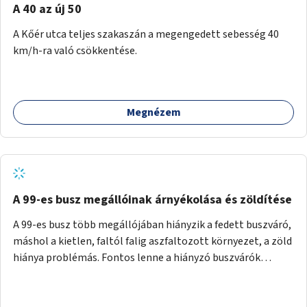
A 40 az új 50
A Kőér utca teljes szakaszán a megengedett sebesség 40
km/h-ra való csökkentése.
Megnézem
A 99-es busz megállóinak árnyékolása és zöldítése
A 99-es busz több megállójában hiányzik a fedett buszváró,
máshol a kietlen, faltól falig aszfaltozott környezet, a zöld
hiánya problémás. Fontos lenne a hiányzó buszvárók
pótlása és az árnyékolás megoldása. Mindezt a zöldítéssel
is össze lehetne kötni: ahol megoldható, ott az utasváróra
vagy akár önálló rácsozatra futtatott növényekkel