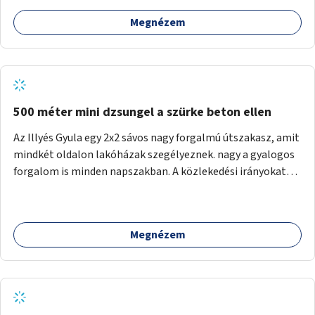
Megnézem
500 méter mini dzsungel a szürke beton ellen
Az Illyés Gyula egy 2x2 sávos nagy forgalmú útszakasz, amit
mindkét oldalon lakóházak szegélyeznek. nagy a gyalogos
forgalom is minden napszakban. A közlekedési irányokat
egy sivár zöldsáv választja el, ami kiválóan alkalmas lenne
egy nagy biodiverzitású hosszú kert kialakítására, több
szintű növényzettel, öntözőrendszerrel, esetleg
Megnézem
valamilyen vizes attrakcióval ami végfut mind az 500m-en.