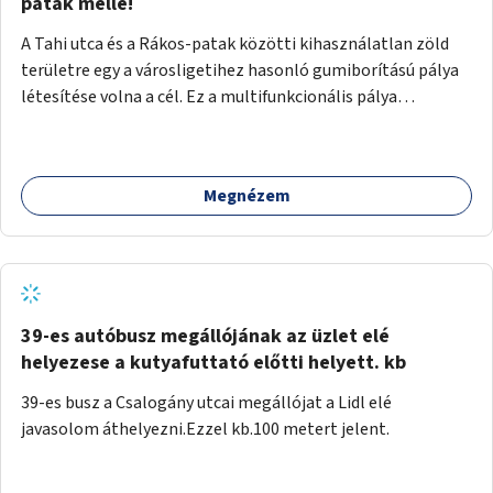
gyalogosforgalom miatt, mert távolsági buszmegálló,
patak mellé!
templom, posta, iskola is található a közelben.
A Tahi utca és a Rákos-patak közötti kihasználatlan zöld
területre egy a városligetihez hasonló gumiborítású pálya
létesítése volna a cél. Ez a multifunkcionális pálya
praktikus, mivel egyszerre űzhető röplabda, tollaslabda,
illetve lábtenisz is, az állítható hálónak köszönhetően.
Megnézem
39-es autóbusz megállójának az üzlet elé
helyezese a kutyafuttató előtti helyett. kb
39-es busz a Csalogány utcai megállójat a Lidl elé
javasolom áthelyezni.Ezzel kb.100 metert jelent.