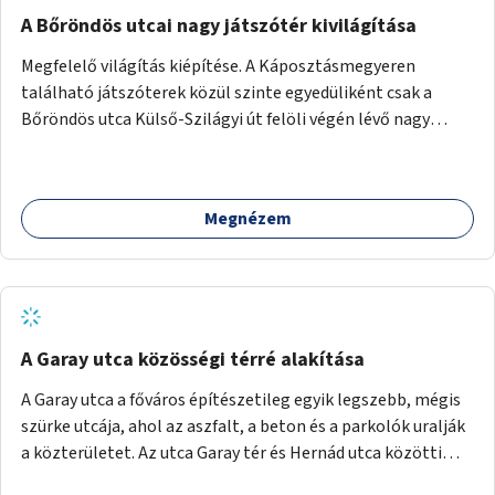
A Bőröndös utcai nagy játszótér kivilágítása
Megfelelő világítás kiépítése. A Káposztásmegyeren
található játszóterek közül szinte egyedüliként csak a
Bőröndös utca Külső-Szilágyi út felöli végén lévő nagy
játszótér nem rendelkezik közvilágítással, ami miatt a őszi
és téli hónapokban nem lehet ide járni a gyerekekkel.
Megnézem
A Garay utca közösségi térré alakítása
A Garay utca a főváros építészetileg egyik legszebb, mégis
szürke utcája, ahol az aszfalt, a beton és a parkolók uralják
a közterületet. Az utca Garay tér és Hernád utca közötti
szakasza tökéletes tere lehetne egy zöld és közösségbarát