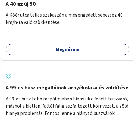
A 40 az új 50
A Kőér utca teljes szakaszán a megengedett sebesség 40
km/h-ra való csökkentése.
Megnézem
A 99-es busz megállóinak árnyékolása és zöldítése
A 99-es busz több megállójában hiányzik a fedett buszváró,
máshol a kietlen, faltól falig aszfaltozott környezet, a zöld
hiánya problémás. Fontos lenne a hiányzó buszvárók
pótlása és az árnyékolás megoldása. Mindezt a zöldítéssel
is össze lehetne kötni: ahol megoldható, ott az utasváróra
vagy akár önálló rácsozatra futtatott növényekkel