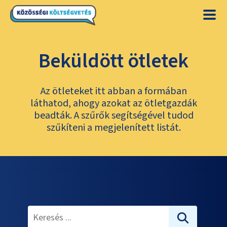
Beküldött ötletek
Az ötleteket itt abban a formában
láthatod, ahogy azokat az ötletgazdák
beadták. A szűrők segítségével tudod
szűkíteni a megjelenített listát.