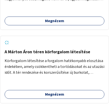
lenne szükség.
Megnézem
A Márton Áron téren körforgalom létesítése
Körforgalom létesítése a forgalom hatékonyabb elosztása
érdekében, amely csökkentheti a torlódásokat és az utazási
időt. A tér rendezése és korszerűsítése: új burkolat,
zöldfelületek, modern közösségi tér kialakítása, hogy a
hely valódi köztérré váljon, ahol az emberek szívesen
időznek.
Megnézem