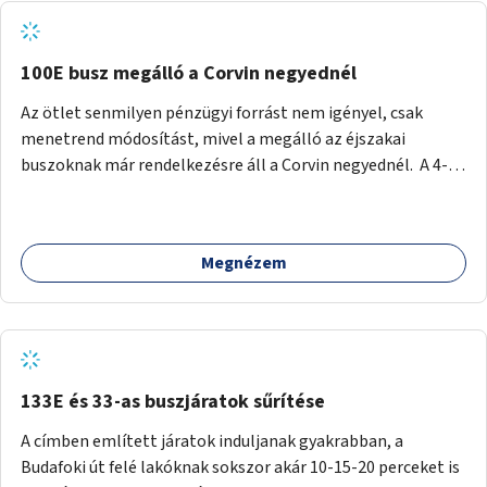
tud állni a megállóba. A környéken a tömegközlekedés
csúcsidőben már most is fullos, a Bosnyák téri beruházások
befejeztével hatványozódni fog az utazási igény.
100E busz megálló a Corvin negyednél
Az ötlet senmilyen pénzügyi forrást nem igényel, csak
menetrend módosítást, mivel a megálló az éjszakai
buszoknak már rendelkezésre áll a Corvin negyednél. A 4-es
és 6-os villamos vonalához közel élőknek a repülőtérre
kijutást, illetve onnan hazajutást nagyban megkönnyítené,
ha a 100E reptéri busz a Corvin negyed metrómegállónál is
Megnézem
megállna - főleg éjjel, amikor a metró nem jár, és a 200E
busz is sokkal ritkábban. Az utazási időt a belvárosban
100E-re fel-/leszállóknak ez az egyetlen plusz megálló
nem hosszabbítaná meg sokkal, a 4-6 vonalán lakóknak
viszont a Kálvin tér-Corvin negyed utat megspórolva 10-15
perccel rövidítheti az utazási idejét.
133E és 33-as buszjáratok sűrítése
A címben említett járatok induljanak gyakrabban, a
Budafoki út felé lakóknak sokszor akár 10-15-20 perceket is