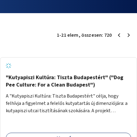
1
-
21
elem
, összesen:
720
"Kutyapiszi Kultúra: Tiszta Budapestért" ("Dog
Pee Culture: For a Clean Budapest")
A "Kutyapiszi Kultúra: Tiszta Budapestért" célja, hogy
felhívja a figyelmet a felelős kutyatartás új dimenziójára: a
kutyapiszi utcai tisztításának szokására. A projekt
keretében szeretnénk edukálni a kutyatulajdonosokat,
hogy séta közben, amikor kedvencük a járdára vizel, egy
palack vízzel öblítsék le azt, ezzel hozzájárulva a tiszta,