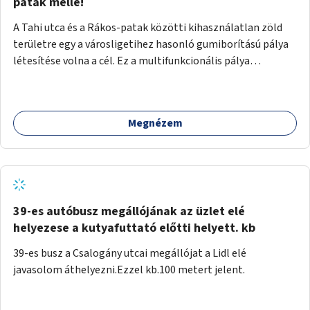
gyalogosforgalom miatt, mert távolsági buszmegálló,
patak mellé!
templom, posta, iskola is található a közelben.
A Tahi utca és a Rákos-patak közötti kihasználatlan zöld
területre egy a városligetihez hasonló gumiborítású pálya
létesítése volna a cél. Ez a multifunkcionális pálya
praktikus, mivel egyszerre űzhető röplabda, tollaslabda,
illetve lábtenisz is, az állítható hálónak köszönhetően.
Megnézem
39-es autóbusz megállójának az üzlet elé
helyezese a kutyafuttató előtti helyett. kb
39-es busz a Csalogány utcai megállójat a Lidl elé
javasolom áthelyezni.Ezzel kb.100 metert jelent.