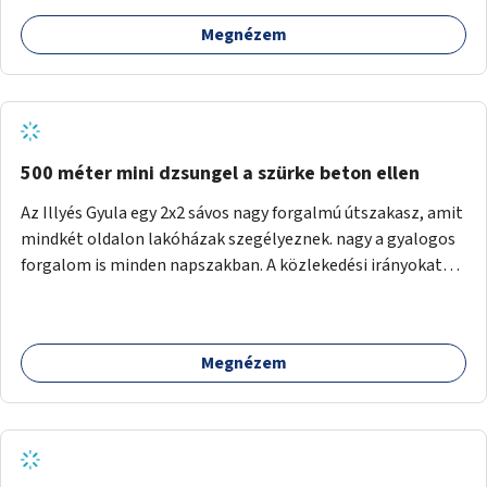
Megnézem
500 méter mini dzsungel a szürke beton ellen
Az Illyés Gyula egy 2x2 sávos nagy forgalmú útszakasz, amit
mindkét oldalon lakóházak szegélyeznek. nagy a gyalogos
forgalom is minden napszakban. A közlekedési irányokat
egy sivár zöldsáv választja el, ami kiválóan alkalmas lenne
egy nagy biodiverzitású hosszú kert kialakítására, több
szintű növényzettel, öntözőrendszerrel, esetleg
Megnézem
valamilyen vizes attrakcióval ami végfut mind az 500m-en.