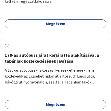
kell várni egy csatlakozásra.
Megnézem
178-as autóbusz járat körjárattá alakításával a
tabániak közlekedésének javítása.
A 178-as autóbusz - lakossági kérések ellenére - nem
közlekedik az Erzsébet hídon át a Kossuth Lajos utca,
Rákóczi út nyomvonalon, ezáltal a Tabánban lakók
belvárosba jutásának minősége jelentősen romlott a
változtatás óta! Nem tudnak továbbá a Tabániak közvetlen
járattal feljutni a Naphegyre, ahol iskola és óvoda is van a
Megnézem
körzetben élők számára. Megoldás lenne, ha a 178-as