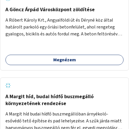
A Göncz Árpád Városközpont zöldítése
A Róbert Károly Krt., Angyalföldi út és Déryné köz által
határolt parkoló egy óriási betonfelület, ahol rengeteg
gyalogos, biciklis és autós fordul meg. A beton feltörésével,
virágágyások létesítésével, fák ültetésével a terület
kellemesebbé, élhetőbbá varázsolható. Az Angyalföldi út
menti járda és a parkoló közé kellene egy zöld sáv,
Megnézem
virágágyásokkal a meglévő fák alá, a lakóépület felőli két
autósáv közé fákat lehetne ültetni, illetve a parkoló és a
járda / bicikliút közé is jók lennének fák.
A Margit híd, budai hídfő buszmegálló
környezetének rendezése
A Margit híd budai hídfő buszmegállóban árnyékoló-
esővédő tető építése és pad lehelyezése. A szűk járda miatt
hagyományos buszmegálló nem fér el, egyedi megoldásra