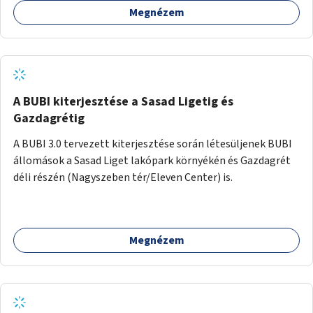
Megnézem
barátságosabbá és zöldebbé lehetne tenni a megállókat.
A BUBI kiterjesztése a Sasad Ligetig és
Gazdagrétig
A BUBI 3.0 tervezett kiterjesztése során létesüljenek BUBI
állomások a Sasad Liget lakópark környékén és Gazdagrét
déli részén (Nagyszeben tér/Eleven Center) is.
Megnézem