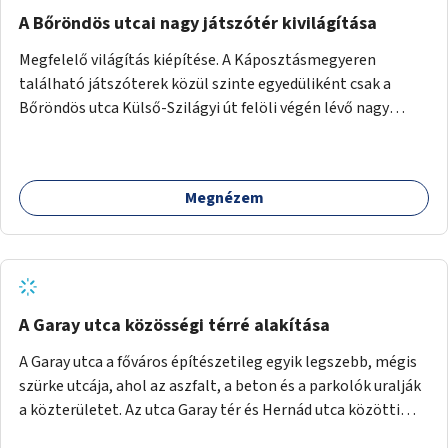
A Bőröndös utcai nagy játszótér kivilágítása
Megfelelő világítás kiépítése. A Káposztásmegyeren
található játszóterek közül szinte egyedüliként csak a
Bőröndös utca Külső-Szilágyi út felöli végén lévő nagy
játszótér nem rendelkezik közvilágítással, ami miatt a őszi
és téli hónapokban nem lehet ide járni a gyerekekkel.
Megnézem
A Garay utca közösségi térré alakítása
A Garay utca a főváros építészetileg egyik legszebb, mégis
szürke utcája, ahol az aszfalt, a beton és a parkolók uralják
a közterületet. Az utca Garay tér és Hernád utca közötti
szakasza tökéletes tere lehetne egy zöld és közösségbarát