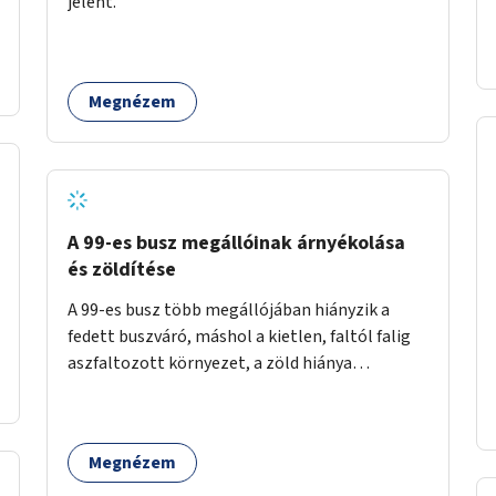
jelent.
időszakokban zsúfolt 5-ös autóbusz
alternatívája lenne.
Megnézem
A 99-es busz megállóinak árnyékolása
és zöldítése
A 99-es busz több megállójában hiányzik a
fedett buszváró, máshol a kietlen, faltól falig
aszfaltozott környezet, a zöld hiánya
problémás. Fontos lenne a hiányzó buszvárók
pótlása és az árnyékolás megoldása. Mindezt a
zöldítéssel is össze lehetne kötni: ahol
Megnézem
megoldható, ott az utasváróra vagy akár
önálló rácsozatra futtatott növényekkel