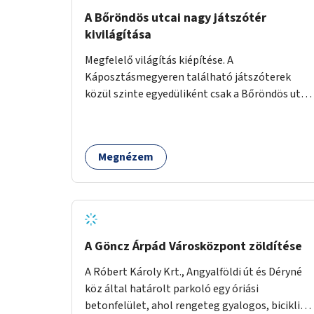
A Bőröndös utcai nagy játszótér
kivilágítása
Megfelelő világítás kiépítése. A
Káposztásmegyeren található játszóterek
közül szinte egyedüliként csak a Bőröndös utca
Külső-Szilágyi út felöli végén lévő nagy
játszótér nem rendelkezik közvilágítással, ami
miatt a őszi és téli hónapokban nem lehet ide
Megnézem
járni a gyerekekkel.
A Göncz Árpád Városközpont zöldítése
A Róbert Károly Krt., Angyalföldi út és Déryné
köz által határolt parkoló egy óriási
betonfelület, ahol rengeteg gyalogos, biciklis