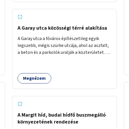
barátságosabbá és zöldebbé lehetne tenni a
megállókat.
A Garay utca közösségi térré alakítása
A Garay utca a főváros építészetileg egyik
legszebb, mégis szürke utcája, ahol az aszfalt,
a beton és a parkolók uralják a közterületet. Az
utca Garay tér és Hernád utca közötti szakasza
tökéletes tere lehetne egy zöld és
közösségbarát terület létrehozásának. A
Megnézem
szakaszon a parkolás átszervezésével
szabadföldi fák, ágyások létrehozására lenne
lehetőség, amelyek között pihenőszékek,
sakkasztal és egy lábbal tekerhető
mobiltöltőpont tennék kellemesebbé (és
hűvösebbé) a környéken lakók és az arra járók
A Margit híd, budai hídfő buszmegálló
mindennapjait.
környezetének rendezése