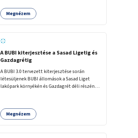
egy sivár zöldsáv választja el, ami kiválóan
található a közelben.
alkalmas lenne egy nagy biodiverzitású hosszú
Megnézem
kert kialakítására, több szintű növényzettel,
öntözőrendszerrel, esetleg valamilyen vizes
attrakcióval ami végfut mind az 500m-en.
A BUBI kiterjesztése a Sasad Ligetig és
Gazdagrétig
A BUBI 3.0 tervezett kiterjesztése során
létesüljenek BUBI állomások a Sasad Liget
lakópark környékén és Gazdagrét déli részén
(Nagyszeben tér/Eleven Center) is.
Megnézem