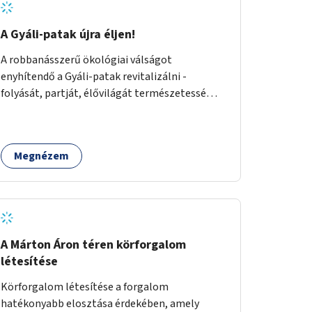
A Gyáli-patak újra éljen!
A robbanásszerű ökológiai válságot
enyhítendő a Gyáli-patak revitalizálni -
folyását, partját, élővilágát természetessé
visszaállítani - legalább Budapest határain
belül, illetve azon túl is infrastruktúrával nem
terhelt módon. Élő kapcsolatot létrehozni
Megnézem
Soroksár és a patak között, illetve a
településen kívül élőhely helyreállítást
végezni. Mindezt szigorúan ökológiai szakértők
vezetésével.
A Márton Áron téren körforgalom
létesítése
Körforgalom létesítése a forgalom
hatékonyabb elosztása érdekében, amely