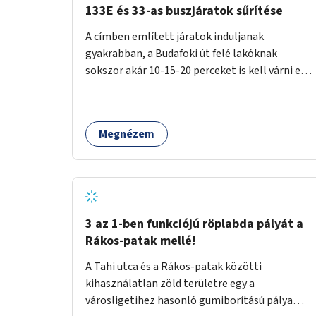
133E és 33-as buszjáratok sűrítése
A címben említett járatok induljanak
gyakrabban, a Budafoki út felé lakóknak
sokszor akár 10-15-20 perceket is kell várni egy
csatlakozásra.
Megnézem
3 az 1-ben funkciójú röplabda pályát a
Rákos-patak mellé!
A Tahi utca és a Rákos-patak közötti
kihasználatlan zöld területre egy a
városligetihez hasonló gumiborítású pálya