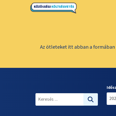
Az ötleteket itt abban a formában 
Idős