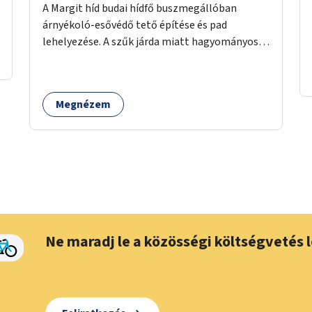
A Margit híd budai hídfő buszmegállóban
árnyékoló-esővédő tető építése és pad
lehelyezése. A szűk járda miatt hagyományos
buszmegálló nem fér el, egyedi megoldásra
lenne szükség.
Megnézem
Ne maradj le a közösségi költségvetés l