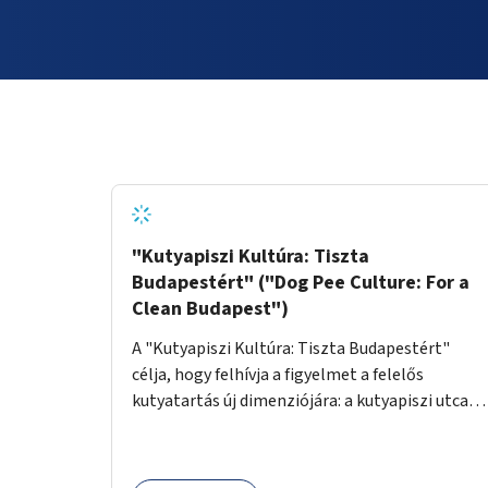
"Kutyapiszi Kultúra: Tiszta
Budapestért" ("Dog Pee Culture: For a
Clean Budapest")
A "Kutyapiszi Kultúra: Tiszta Budapestért"
célja, hogy felhívja a figyelmet a felelős
kutyatartás új dimenziójára: a kutyapiszi utcai
tisztításának szokására. A projekt keretében
szeretnénk edukálni a kutyatulajdonosokat,
hogy séta közben, amikor kedvencük a járdára