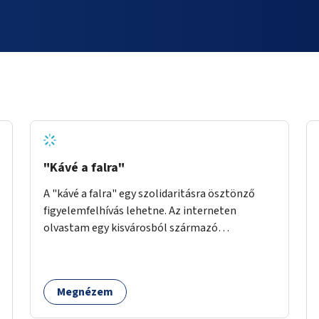
"Kávé a falra"
A "kávé a falra" egy szolidaritásra ösztönző
figyelemfelhívás lehetne. Az interneten
olvastam egy kisvárosból származó
történetről, ahol az emberek vehettek egy
extra kávét, amiről a cetlit feltették a kávézó
dolgozói a falra. Ha egy arra rászoruló betért, a
Megnézem
falról ingyenesen megkaphatta a már
kifizetett kávét. Jó lenne, ha sok kávézó vagy