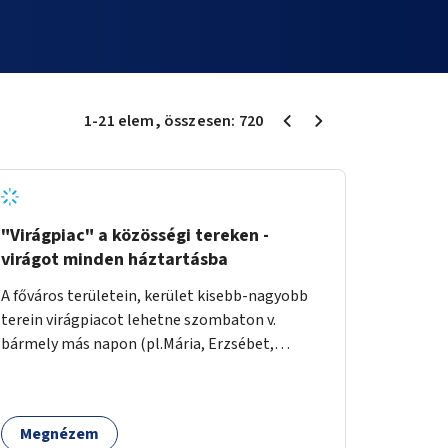
1
-
21
elem
, összesen:
720
"Virágpiac" a közösségi tereken -
virágot minden háztartásba
A főváros területein, kerület kisebb-nagyobb
terein virágpiacot lehetne szombaton v.
bármely más napon (pl.Mária, Erzsébet,
Katalin, Gergely, László, Péter) létrehozni,
üzemeltetni. Kerületek biztosítanák a
helyeket, 50-150nm vagy afeletti területet (ha
Megnézem
sokakat érdekelne). Névleges összeget fizetne