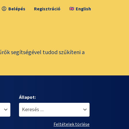
Belépés
Regisztráció
English
űrők segítségével tudod szűkíteni a
Állapot:
Feltételek törlése