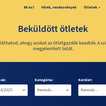
Mi ez?
Hírek, rendezvények
Ötletek
Beküldött ötletek
láthatod, ahogy azokat az ötletgazdák beadták. A sz
megjelenített listát.
zak:
Kategória:
Kerület: