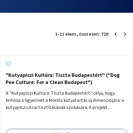
1
-
21
elem
, összesen:
720
"Kutyapiszi Kultúra: Tiszta Budapestért" ("Dog
Pee Culture: For a Clean Budapest")
A "Kutyapiszi Kultúra: Tiszta Budapestért" célja, hogy
felhívja a figyelmet a felelős kutyatartás új dimenziójára: a
kutyapiszi utcai tisztításának szokására. A projekt
keretében szeretnénk edukálni a kutyatulajdonosokat,
hogy séta közben, amikor kedvencük a járdára vizel, egy
palack vízzel öblítsék le azt, ezzel hozzájárulva a tiszta,