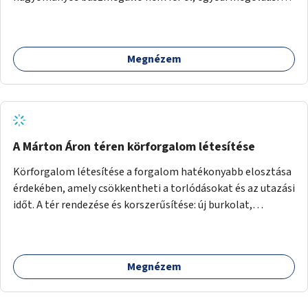
lenne szükség.
Megnézem
A Márton Áron téren körforgalom létesítése
Körforgalom létesítése a forgalom hatékonyabb elosztása
érdekében, amely csökkentheti a torlódásokat és az utazási
időt. A tér rendezése és korszerűsítése: új burkolat,
zöldfelületek, modern közösségi tér kialakítása, hogy a
hely valódi köztérré váljon, ahol az emberek szívesen
időznek.
Megnézem