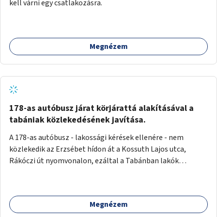
kell várni egy csatlakozásra.
Megnézem
178-as autóbusz járat körjárattá alakításával a
tabániak közlekedésének javítása.
A 178-as autóbusz - lakossági kérések ellenére - nem
közlekedik az Erzsébet hídon át a Kossuth Lajos utca,
Rákóczi út nyomvonalon, ezáltal a Tabánban lakók
belvárosba jutásának minősége jelentősen romlott a
változtatás óta! Nem tudnak továbbá a Tabániak közvetlen
járattal feljutni a Naphegyre, ahol iskola és óvoda is van a
Megnézem
körzetben élők számára. Megoldás lenne, ha a 178-as