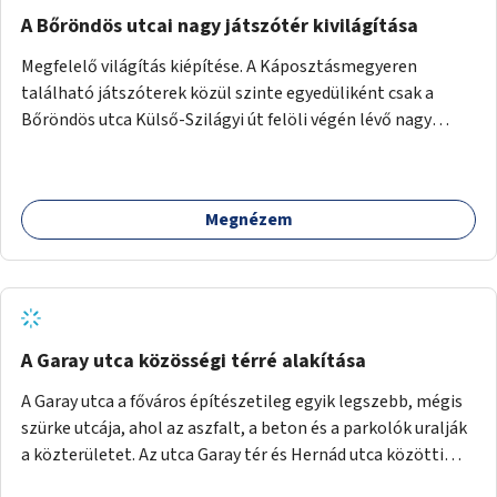
A Bőröndös utcai nagy játszótér kivilágítása
Megfelelő világítás kiépítése. A Káposztásmegyeren
található játszóterek közül szinte egyedüliként csak a
Bőröndös utca Külső-Szilágyi út felöli végén lévő nagy
játszótér nem rendelkezik közvilágítással, ami miatt a őszi
és téli hónapokban nem lehet ide járni a gyerekekkel.
Megnézem
A Garay utca közösségi térré alakítása
A Garay utca a főváros építészetileg egyik legszebb, mégis
szürke utcája, ahol az aszfalt, a beton és a parkolók uralják
a közterületet. Az utca Garay tér és Hernád utca közötti
szakasza tökéletes tere lehetne egy zöld és közösségbarát