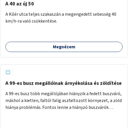
A 40 az új 50
A Kőér utca teljes szakaszán a megengedett sebesség 40
km/h-ra való csökkentése.
Megnézem
A 99-es busz megállóinak árnyékolása és zöldítése
A 99-es busz több megállójában hiányzik a fedett buszváró,
máshol a kietlen, faltól falig aszfaltozott környezet, a zöld
hiánya problémás. Fontos lenne a hiányzó buszvárók
pótlása és az árnyékolás megoldása. Mindezt a zöldítéssel
is össze lehetne kötni: ahol megoldható, ott az utasváróra
vagy akár önálló rácsozatra futtatott növényekkel