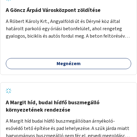
A Göncz Árpád Városközpont zöldítése
A Róbert Károly Krt., Angyalföldi út és Déryné köz által
határolt parkoló egy óriási betonfelület, ahol rengeteg
gyalogos, biciklis és autós fordul meg. A beton feltörésével,
virágágyások létesítésével, fák ültetésével a terület
kellemesebbé, élhetőbbá varázsolható. Az Angyalföldi út
menti járda és a parkoló közé kellene egy zöld sáv,
Megnézem
virágágyásokkal a meglévő fák alá, a lakóépület felőli két
autósáv közé fákat lehetne ültetni, illetve a parkoló és a
járda / bicikliút közé is jók lennének fák.
A Margit híd, budai hídfő buszmegálló
környezetének rendezése
A Margit híd budai hídfő buszmegállóban árnyékoló-
esővédő tető építése és pad lehelyezése. A szűk járda miatt
hagyományos buszmegálló nem fér el, egyedi megoldásra