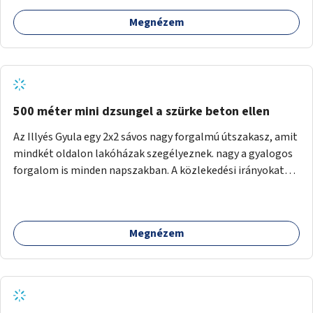
Megnézem
500 méter mini dzsungel a szürke beton ellen
Az Illyés Gyula egy 2x2 sávos nagy forgalmú útszakasz, amit
mindkét oldalon lakóházak szegélyeznek. nagy a gyalogos
forgalom is minden napszakban. A közlekedési irányokat
egy sivár zöldsáv választja el, ami kiválóan alkalmas lenne
egy nagy biodiverzitású hosszú kert kialakítására, több
szintű növényzettel, öntözőrendszerrel, esetleg
Megnézem
valamilyen vizes attrakcióval ami végfut mind az 500m-en.