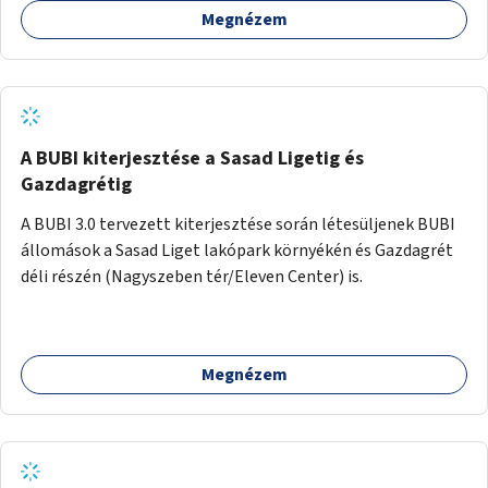
Megnézem
barátságosabbá és zöldebbé lehetne tenni a megállókat.
A BUBI kiterjesztése a Sasad Ligetig és
Gazdagrétig
A BUBI 3.0 tervezett kiterjesztése során létesüljenek BUBI
állomások a Sasad Liget lakópark környékén és Gazdagrét
déli részén (Nagyszeben tér/Eleven Center) is.
Megnézem