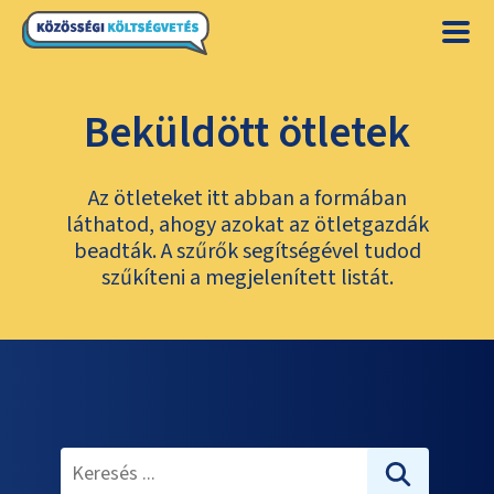
Beküldött ötletek
Az ötleteket itt abban a formában
láthatod, ahogy azokat az ötletgazdák
beadták. A szűrők segítségével tudod
szűkíteni a megjelenített listát.