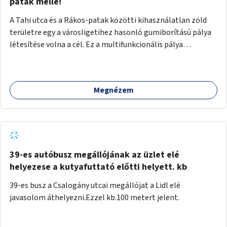
gyalogosforgalom miatt, mert távolsági buszmegálló,
patak mellé!
templom, posta, iskola is található a közelben.
A Tahi utca és a Rákos-patak közötti kihasználatlan zöld
területre egy a városligetihez hasonló gumiborítású pálya
létesítése volna a cél. Ez a multifunkcionális pálya
praktikus, mivel egyszerre űzhető röplabda, tollaslabda,
illetve lábtenisz is, az állítható hálónak köszönhetően.
Megnézem
39-es autóbusz megállójának az üzlet elé
helyezese a kutyafuttató előtti helyett. kb
39-es busz a Csalogány utcai megállójat a Lidl elé
javasolom áthelyezni.Ezzel kb.100 metert jelent.