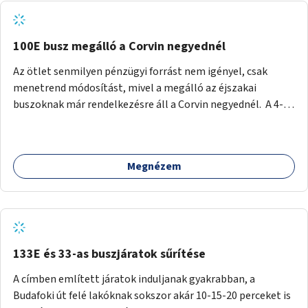
tud állni a megállóba. A környéken a tömegközlekedés
csúcsidőben már most is fullos, a Bosnyák téri beruházások
befejeztével hatványozódni fog az utazási igény.
100E busz megálló a Corvin negyednél
Az ötlet senmilyen pénzügyi forrást nem igényel, csak
menetrend módosítást, mivel a megálló az éjszakai
buszoknak már rendelkezésre áll a Corvin negyednél. A 4-es
és 6-os villamos vonalához közel élőknek a repülőtérre
kijutást, illetve onnan hazajutást nagyban megkönnyítené,
ha a 100E reptéri busz a Corvin negyed metrómegállónál is
Megnézem
megállna - főleg éjjel, amikor a metró nem jár, és a 200E
busz is sokkal ritkábban. Az utazási időt a belvárosban
100E-re fel-/leszállóknak ez az egyetlen plusz megálló
nem hosszabbítaná meg sokkal, a 4-6 vonalán lakóknak
viszont a Kálvin tér-Corvin negyed utat megspórolva 10-15
perccel rövidítheti az utazási idejét.
133E és 33-as buszjáratok sűrítése
A címben említett járatok induljanak gyakrabban, a
Budafoki út felé lakóknak sokszor akár 10-15-20 perceket is