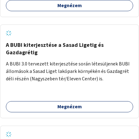
Megnézem
barátságosabbá és zöldebbé lehetne tenni a megállókat.
A BUBI kiterjesztése a Sasad Ligetig és
Gazdagrétig
A BUBI 3.0 tervezett kiterjesztése során létesüljenek BUBI
állomások a Sasad Liget lakópark környékén és Gazdagrét
déli részén (Nagyszeben tér/Eleven Center) is.
Megnézem