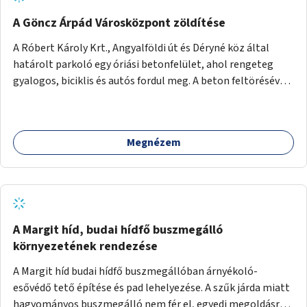
A Göncz Árpád Városközpont zöldítése
A Róbert Károly Krt., Angyalföldi út és Déryné köz által
határolt parkoló egy óriási betonfelület, ahol rengeteg
gyalogos, biciklis és autós fordul meg. A beton feltörésével,
virágágyások létesítésével, fák ültetésével a terület
kellemesebbé, élhetőbbá varázsolható. Az Angyalföldi út
menti járda és a parkoló közé kellene egy zöld sáv,
Megnézem
virágágyásokkal a meglévő fák alá, a lakóépület felőli két
autósáv közé fákat lehetne ültetni, illetve a parkoló és a
járda / bicikliút közé is jók lennének fák.
A Margit híd, budai hídfő buszmegálló
környezetének rendezése
A Margit híd budai hídfő buszmegállóban árnyékoló-
esővédő tető építése és pad lehelyezése. A szűk járda miatt
hagyományos buszmegálló nem fér el, egyedi megoldásra