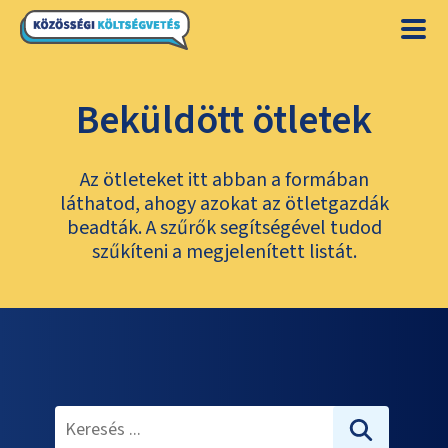
Beküldött ötletek
Az ötleteket itt abban a formában
láthatod, ahogy azokat az ötletgazdák
beadták. A szűrők segítségével tudod
szűkíteni a megjelenített listát.