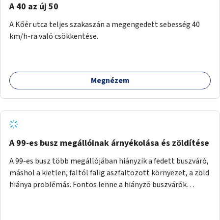
A 40 az új 50
A Kőér utca teljes szakaszán a megengedett sebesség 40
km/h-ra való csökkentése.
Megnézem
A 99-es busz megállóinak árnyékolása és zöldítése
A 99-es busz több megállójában hiányzik a fedett buszváró,
máshol a kietlen, faltól falig aszfaltozott környezet, a zöld
hiánya problémás. Fontos lenne a hiányzó buszvárók
pótlása és az árnyékolás megoldása. Mindezt a zöldítéssel
is össze lehetne kötni: ahol megoldható, ott az utasváróra
vagy akár önálló rácsozatra futtatott növényekkel