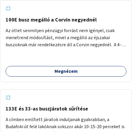
tud állni a megállóba. A környéken a tömegközlekedés
csúcsidőben már most is fullos, a Bosnyák téri beruházások
befejeztével hatványozódni fog az utazási igény.
100E busz megálló a Corvin negyednél
Az ötlet senmilyen pénzügyi forrást nem igényel, csak
menetrend módosítást, mivel a megálló az éjszakai
buszoknak már rendelkezésre áll a Corvin negyednél. A 4-es
és 6-os villamos vonalához közel élőknek a repülőtérre
kijutást, illetve onnan hazajutást nagyban megkönnyítené,
ha a 100E reptéri busz a Corvin negyed metrómegállónál is
Megnézem
megállna - főleg éjjel, amikor a metró nem jár, és a 200E
busz is sokkal ritkábban. Az utazási időt a belvárosban
100E-re fel-/leszállóknak ez az egyetlen plusz megálló
nem hosszabbítaná meg sokkal, a 4-6 vonalán lakóknak
viszont a Kálvin tér-Corvin negyed utat megspórolva 10-15
perccel rövidítheti az utazási idejét.
133E és 33-as buszjáratok sűrítése
A címben említett járatok induljanak gyakrabban, a
Budafoki út felé lakóknak sokszor akár 10-15-20 perceket is