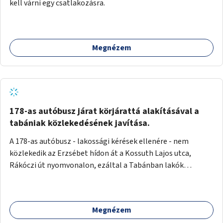
kell várni egy csatlakozásra.
Megnézem
178-as autóbusz járat körjárattá alakításával a
tabániak közlekedésének javítása.
A 178-as autóbusz - lakossági kérések ellenére - nem
közlekedik az Erzsébet hídon át a Kossuth Lajos utca,
Rákóczi út nyomvonalon, ezáltal a Tabánban lakók
belvárosba jutásának minősége jelentősen romlott a
változtatás óta! Nem tudnak továbbá a Tabániak közvetlen
járattal feljutni a Naphegyre, ahol iskola és óvoda is van a
Megnézem
körzetben élők számára. Megoldás lenne, ha a 178-as