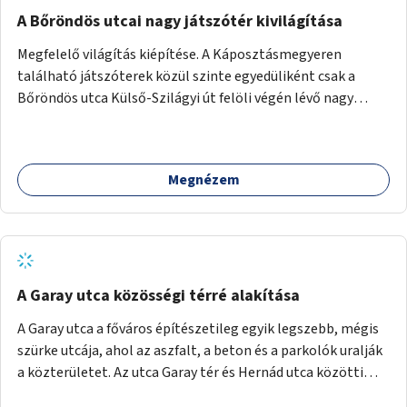
A Bőröndös utcai nagy játszótér kivilágítása
Megfelelő világítás kiépítése. A Káposztásmegyeren
található játszóterek közül szinte egyedüliként csak a
Bőröndös utca Külső-Szilágyi út felöli végén lévő nagy
játszótér nem rendelkezik közvilágítással, ami miatt a őszi
és téli hónapokban nem lehet ide járni a gyerekekkel.
Megnézem
A Garay utca közösségi térré alakítása
A Garay utca a főváros építészetileg egyik legszebb, mégis
szürke utcája, ahol az aszfalt, a beton és a parkolók uralják
a közterületet. Az utca Garay tér és Hernád utca közötti
szakasza tökéletes tere lehetne egy zöld és közösségbarát