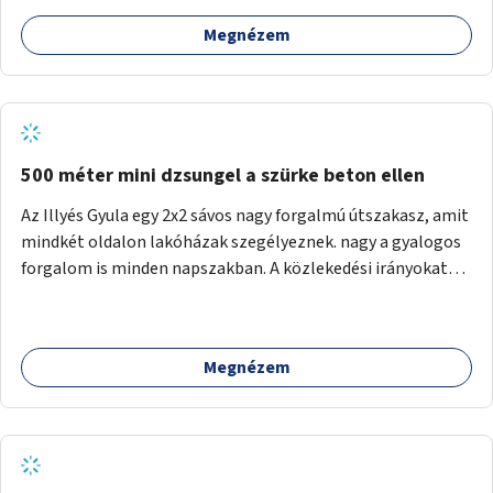
Megnézem
500 méter mini dzsungel a szürke beton ellen
Az Illyés Gyula egy 2x2 sávos nagy forgalmú útszakasz, amit
mindkét oldalon lakóházak szegélyeznek. nagy a gyalogos
forgalom is minden napszakban. A közlekedési irányokat
egy sivár zöldsáv választja el, ami kiválóan alkalmas lenne
egy nagy biodiverzitású hosszú kert kialakítására, több
szintű növényzettel, öntözőrendszerrel, esetleg
Megnézem
valamilyen vizes attrakcióval ami végfut mind az 500m-en.