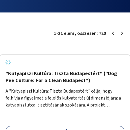
1
-
21
elem
, összesen:
720
"Kutyapiszi Kultúra: Tiszta Budapestért" ("Dog
Pee Culture: For a Clean Budapest")
A "Kutyapiszi Kultúra: Tiszta Budapestért" célja, hogy
felhívja a figyelmet a felelős kutyatartás új dimenziójára: a
kutyapiszi utcai tisztításának szokására. A projekt
keretében szeretnénk edukálni a kutyatulajdonosokat,
hogy séta közben, amikor kedvencük a járdára vizel, egy
palack vízzel öblítsék le azt, ezzel hozzájárulva a tiszta,