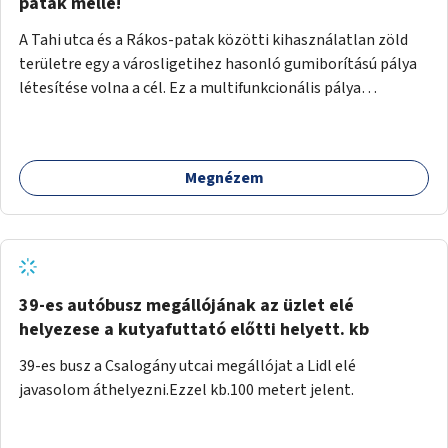
gyalogosforgalom miatt, mert távolsági buszmegálló,
patak mellé!
templom, posta, iskola is található a közelben.
A Tahi utca és a Rákos-patak közötti kihasználatlan zöld
területre egy a városligetihez hasonló gumiborítású pálya
létesítése volna a cél. Ez a multifunkcionális pálya
praktikus, mivel egyszerre űzhető röplabda, tollaslabda,
illetve lábtenisz is, az állítható hálónak köszönhetően.
Megnézem
39-es autóbusz megállójának az üzlet elé
helyezese a kutyafuttató előtti helyett. kb
39-es busz a Csalogány utcai megállójat a Lidl elé
javasolom áthelyezni.Ezzel kb.100 metert jelent.