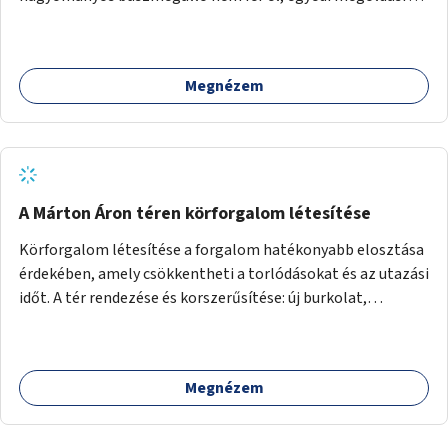
lenne szükség.
Megnézem
A Márton Áron téren körforgalom létesítése
Körforgalom létesítése a forgalom hatékonyabb elosztása
érdekében, amely csökkentheti a torlódásokat és az utazási
időt. A tér rendezése és korszerűsítése: új burkolat,
zöldfelületek, modern közösségi tér kialakítása, hogy a
hely valódi köztérré váljon, ahol az emberek szívesen
időznek.
Megnézem