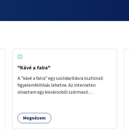
"Kávé a falra"
A "kávé a falra" egy szolidaritásra ösztönző
figyelemfelhívás lehetne. Az interneten
olvastam egy kisvárosból származó
történetről, ahol az emberek vehettek egy
extra kávét, amiről a cetlit feltették a kávézó
dolgozói a falra. Ha egy arra rászoruló betért, a
Megnézem
falról ingyenesen megkaphatta a már
kifizetett kávét. Jó lenne, ha sok kávézó vagy