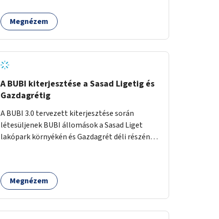
egy sivár zöldsáv választja el, ami kiválóan
található a közelben.
alkalmas lenne egy nagy biodiverzitású hosszú
Megnézem
kert kialakítására, több szintű növényzettel,
öntözőrendszerrel, esetleg valamilyen vizes
attrakcióval ami végfut mind az 500m-en.
A BUBI kiterjesztése a Sasad Ligetig és
Gazdagrétig
A BUBI 3.0 tervezett kiterjesztése során
létesüljenek BUBI állomások a Sasad Liget
lakópark környékén és Gazdagrét déli részén
(Nagyszeben tér/Eleven Center) is.
Megnézem