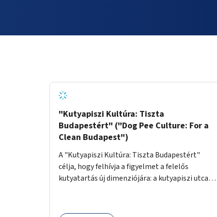
"Kutyapiszi Kultúra: Tiszta
Budapestért" ("Dog Pee Culture: For a
Clean Budapest")
A "Kutyapiszi Kultúra: Tiszta Budapestért"
célja, hogy felhívja a figyelmet a felelős
kutyatartás új dimenziójára: a kutyapiszi utcai
tisztításának szokására. A projekt keretében
szeretnénk edukálni a kutyatulajdonosokat,
hogy séta közben, amikor kedvencük a járdára