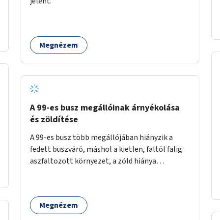
jelent.
időszakokban zsúfolt 5-ös autóbusz
alternatívája lenne.
Megnézem
A 99-es busz megállóinak árnyékolása
és zöldítése
A 99-es busz több megállójában hiányzik a
fedett buszváró, máshol a kietlen, faltól falig
aszfaltozott környezet, a zöld hiánya
problémás. Fontos lenne a hiányzó buszvárók
pótlása és az árnyékolás megoldása. Mindezt a
zöldítéssel is össze lehetne kötni: ahol
Megnézem
megoldható, ott az utasváróra vagy akár
önálló rácsozatra futtatott növényekkel