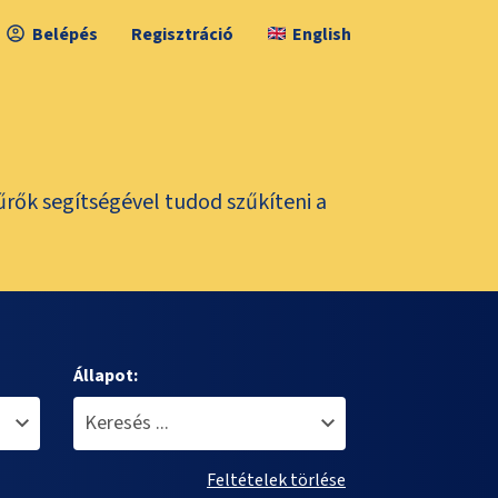
Belépés
Regisztráció
English
űrők segítségével tudod szűkíteni a
Állapot:
Feltételek törlése