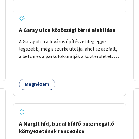
barátságosabbá és zöldebbé lehetne tenni a
megállókat.
A Garay utca közösségi térré alakítása
A Garay utca a főváros építészetileg egyik
legszebb, mégis szürke utcája, ahol az aszfalt,
a beton és a parkolók uralják a közterületet. Az
utca Garay tér és Hernád utca közötti szakasza
tökéletes tere lehetne egy zöld és
közösségbarát terület létrehozásának. A
Megnézem
szakaszon a parkolás átszervezésével
szabadföldi fák, ágyások létrehozására lenne
lehetőség, amelyek között pihenőszékek,
sakkasztal és egy lábbal tekerhető
mobiltöltőpont tennék kellemesebbé (és
hűvösebbé) a környéken lakók és az arra járók
A Margit híd, budai hídfő buszmegálló
mindennapjait.
környezetének rendezése