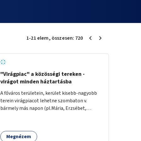
1
-
21
elem
, összesen:
720
"Virágpiac" a közösségi tereken -
virágot minden háztartásba
A főváros területein, kerület kisebb-nagyobb
terein virágpiacot lehetne szombaton v.
bármely más napon (pl.Mária, Erzsébet,
Katalin, Gergely, László, Péter) létrehozni,
üzemeltetni. Kerületek biztosítanák a
helyeket, 50-150nm vagy afeletti területet (ha
Megnézem
sokakat érdekelne). Névleges összeget fizetne