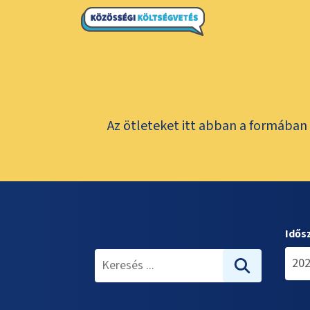
Az ötleteket itt abban a formában 
Idős