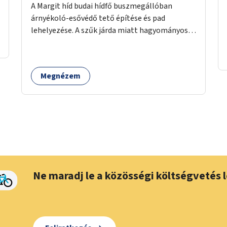
A Margit híd budai hídfő buszmegállóban
árnyékoló-esővédő tető építése és pad
lehelyezése. A szűk járda miatt hagyományos
buszmegálló nem fér el, egyedi megoldásra
lenne szükség.
Megnézem
Ne maradj le a közösségi költségvetés l