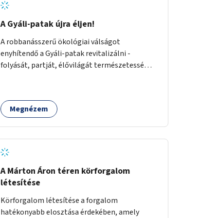
A Gyáli-patak újra éljen!
A robbanásszerű ökológiai válságot
enyhítendő a Gyáli-patak revitalizálni -
folyását, partját, élővilágát természetessé
visszaállítani - legalább Budapest határain
belül, illetve azon túl is infrastruktúrával nem
terhelt módon. Élő kapcsolatot létrehozni
Megnézem
Soroksár és a patak között, illetve a
településen kívül élőhely helyreállítást
végezni. Mindezt szigorúan ökológiai szakértők
vezetésével.
A Márton Áron téren körforgalom
létesítése
Körforgalom létesítése a forgalom
hatékonyabb elosztása érdekében, amely