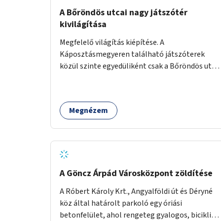
A Bőröndös utcai nagy játszótér
kivilágítása
Megfelelő világítás kiépítése. A
Káposztásmegyeren található játszóterek
közül szinte egyedüliként csak a Bőröndös utca
Külső-Szilágyi út felöli végén lévő nagy
játszótér nem rendelkezik közvilágítással, ami
miatt a őszi és téli hónapokban nem lehet ide
Megnézem
járni a gyerekekkel.
A Göncz Árpád Városközpont zöldítése
A Róbert Károly Krt., Angyalföldi út és Déryné
köz által határolt parkoló egy óriási
betonfelület, ahol rengeteg gyalogos, biciklis