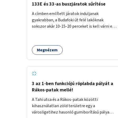
133E és 33-as buszjáratok sűrítése
A címben említett járatok induljanak
gyakrabban, a Budafoki út felé lakóknak
sokszor akár 10-15-20 perceket is kell várni egy
csatlakozásra.
Megnézem
3 az 1-ben funkciójú röplabda pályát a
Rákos-patak mellé!
A Tahi utca és a Rákos-patak közötti
kihasználatlan zöld területre egy a
városligetihez hasonló gumiborítású pálya