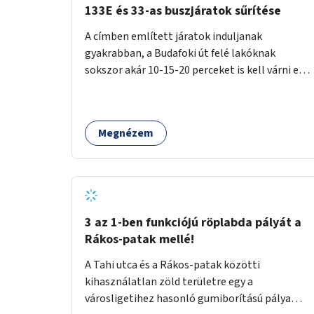
133E és 33-as buszjáratok sűrítése
A címben említett járatok induljanak
gyakrabban, a Budafoki út felé lakóknak
sokszor akár 10-15-20 perceket is kell várni egy
csatlakozásra.
Megnézem
3 az 1-ben funkciójú röplabda pályát a
Rákos-patak mellé!
A Tahi utca és a Rákos-patak közötti
kihasználatlan zöld területre egy a
városligetihez hasonló gumiborítású pálya