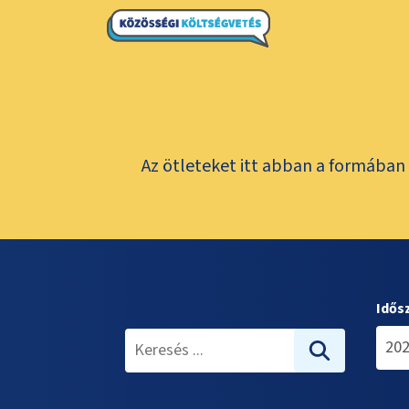
Az ötleteket itt abban a formában 
Idős