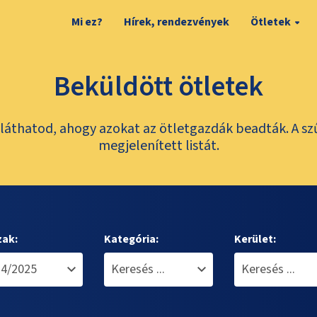
Mi ez?
Hírek, rendezvények
Ötletek
Beküldött ötletek
láthatod, ahogy azokat az ötletgazdák beadták. A sz
megjelenített listát.
zak:
Kategória:
Kerület: