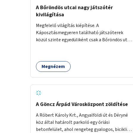
A Bőröndös utcai nagy játszótér
kivilágítása
Megfelelő világítás kiépítése. A
Káposztásmegyeren található játszóterek
közül szinte egyedüliként csak a Bőröndös utca
Külső-Szilágyi út felöli végén lévő nagy
játszótér nem rendelkezik közvilágítással, ami
miatt a őszi és téli hónapokban nem lehet ide
Megnézem
járni a gyerekekkel.
A Göncz Árpád Városközpont zöldítése
A Róbert Károly Krt., Angyalföldi út és Déryné
köz által határolt parkoló egy óriási
betonfelület, ahol rengeteg gyalogos, biciklis