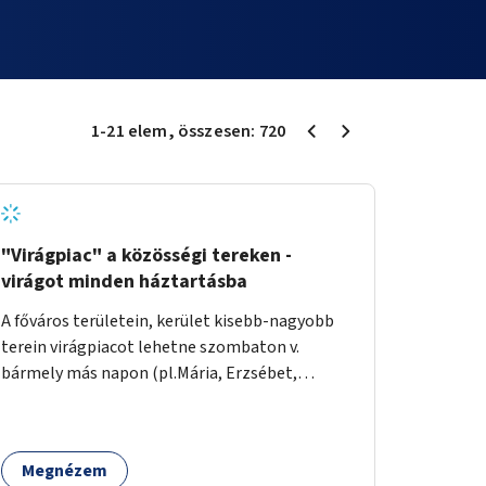
1
-
21
elem
, összesen:
720
"Virágpiac" a közösségi tereken -
virágot minden háztartásba
A főváros területein, kerület kisebb-nagyobb
terein virágpiacot lehetne szombaton v.
bármely más napon (pl.Mária, Erzsébet,
Katalin, Gergely, László, Péter) létrehozni,
üzemeltetni. Kerületek biztosítanák a
helyeket, 50-150nm vagy afeletti területet (ha
Megnézem
sokakat érdekelne). Névleges összeget fizetne