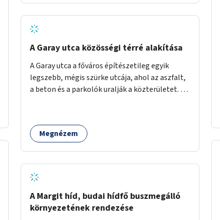
barátságosabbá és zöldebbé lehetne tenni a
megállókat.
A Garay utca közösségi térré alakítása
A Garay utca a főváros építészetileg egyik
legszebb, mégis szürke utcája, ahol az aszfalt,
a beton és a parkolók uralják a közterületet. Az
utca Garay tér és Hernád utca közötti szakasza
tökéletes tere lehetne egy zöld és
közösségbarát terület létrehozásának. A
Megnézem
szakaszon a parkolás átszervezésével
szabadföldi fák, ágyások létrehozására lenne
lehetőség, amelyek között pihenőszékek,
sakkasztal és egy lábbal tekerhető
mobiltöltőpont tennék kellemesebbé (és
hűvösebbé) a környéken lakók és az arra járók
A Margit híd, budai hídfő buszmegálló
mindennapjait.
környezetének rendezése