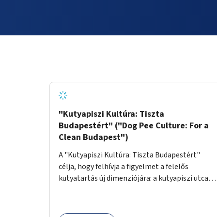
"Kutyapiszi Kultúra: Tiszta
Budapestért" ("Dog Pee Culture: For a
Clean Budapest")
A "Kutyapiszi Kultúra: Tiszta Budapestért"
célja, hogy felhívja a figyelmet a felelős
kutyatartás új dimenziójára: a kutyapiszi utcai
tisztításának szokására. A projekt keretében
szeretnénk edukálni a kutyatulajdonosokat,
hogy séta közben, amikor kedvencük a járdára