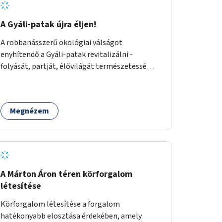
A Gyáli-patak újra éljen!
A robbanásszerű ökológiai válságot
enyhítendő a Gyáli-patak revitalizálni -
folyását, partját, élővilágát természetessé
visszaállítani - legalább Budapest határain
belül, illetve azon túl is infrastruktúrával nem
terhelt módon. Élő kapcsolatot létrehozni
Megnézem
Soroksár és a patak között, illetve a
településen kívül élőhely helyreállítást
végezni. Mindezt szigorúan ökológiai szakértők
vezetésével.
A Márton Áron téren körforgalom
létesítése
Körforgalom létesítése a forgalom
hatékonyabb elosztása érdekében, amely