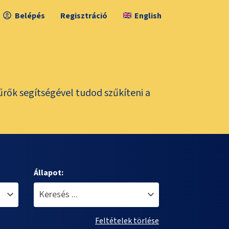
Belépés
Regisztráció
English
űrők segítségével tudod szűkíteni a
Állapot:
Feltételek törlése