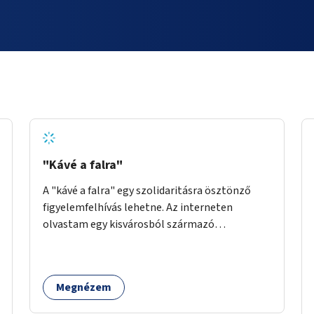
"Kávé a falra"
A "kávé a falra" egy szolidaritásra ösztönző
figyelemfelhívás lehetne. Az interneten
olvastam egy kisvárosból származó
történetről, ahol az emberek vehettek egy
extra kávét, amiről a cetlit feltették a kávézó
dolgozói a falra. Ha egy arra rászoruló betért, a
Megnézem
falról ingyenesen megkaphatta a már
kifizetett kávét. Jó lenne, ha sok kávézó vagy