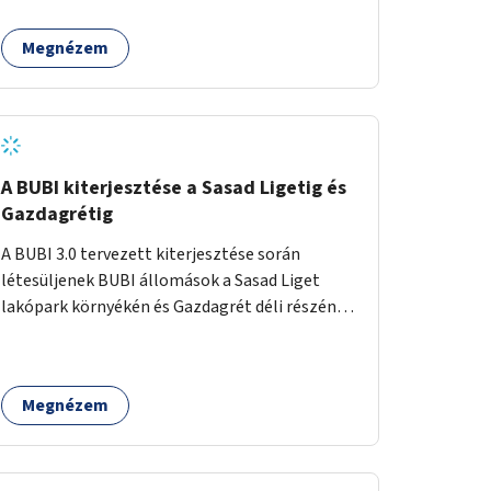
egy sivár zöldsáv választja el, ami kiválóan
található a közelben.
alkalmas lenne egy nagy biodiverzitású hosszú
Megnézem
kert kialakítására, több szintű növényzettel,
öntözőrendszerrel, esetleg valamilyen vizes
attrakcióval ami végfut mind az 500m-en.
A BUBI kiterjesztése a Sasad Ligetig és
Gazdagrétig
A BUBI 3.0 tervezett kiterjesztése során
létesüljenek BUBI állomások a Sasad Liget
lakópark környékén és Gazdagrét déli részén
(Nagyszeben tér/Eleven Center) is.
Megnézem