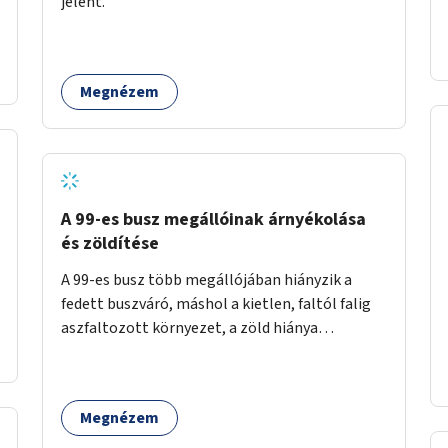
jelent.
időszakokban zsúfolt 5-ös autóbusz
alternatívája lenne.
Megnézem
A 99-es busz megállóinak árnyékolása
és zöldítése
A 99-es busz több megállójában hiányzik a
fedett buszváró, máshol a kietlen, faltól falig
aszfaltozott környezet, a zöld hiánya
problémás. Fontos lenne a hiányzó buszvárók
pótlása és az árnyékolás megoldása. Mindezt a
zöldítéssel is össze lehetne kötni: ahol
Megnézem
megoldható, ott az utasváróra vagy akár
önálló rácsozatra futtatott növényekkel