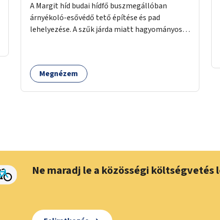
A Margit híd budai hídfő buszmegállóban
árnyékoló-esővédő tető építése és pad
lehelyezése. A szűk járda miatt hagyományos
buszmegálló nem fér el, egyedi megoldásra
lenne szükség.
Megnézem
Ne maradj le a közösségi költségvetés l