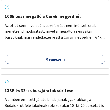
tud állni a megállóba. A környéken a tömegközlekedés
csúcsidőben már most is fullos, a Bosnyák téri beruházások
befejeztével hatványozódni fog az utazási igény.
100E busz megálló a Corvin negyednél
Az ötlet senmilyen pénzügyi forrást nem igényel, csak
menetrend módosítást, mivel a megálló az éjszakai
buszoknak már rendelkezésre áll a Corvin negyednél. A 4-es
és 6-os villamos vonalához közel élőknek a repülőtérre
kijutást, illetve onnan hazajutást nagyban megkönnyítené,
ha a 100E reptéri busz a Corvin negyed metrómegállónál is
Megnézem
megállna - főleg éjjel, amikor a metró nem jár, és a 200E
busz is sokkal ritkábban. Az utazási időt a belvárosban
100E-re fel-/leszállóknak ez az egyetlen plusz megálló
nem hosszabbítaná meg sokkal, a 4-6 vonalán lakóknak
viszont a Kálvin tér-Corvin negyed utat megspórolva 10-15
perccel rövidítheti az utazási idejét.
133E és 33-as buszjáratok sűrítése
A címben említett járatok induljanak gyakrabban, a
Budafoki út felé lakóknak sokszor akár 10-15-20 perceket is