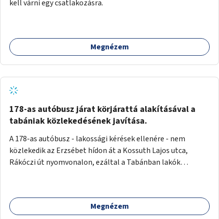
kell várni egy csatlakozásra.
Megnézem
178-as autóbusz járat körjárattá alakításával a
tabániak közlekedésének javítása.
A 178-as autóbusz - lakossági kérések ellenére - nem
közlekedik az Erzsébet hídon át a Kossuth Lajos utca,
Rákóczi út nyomvonalon, ezáltal a Tabánban lakók
belvárosba jutásának minősége jelentősen romlott a
változtatás óta! Nem tudnak továbbá a Tabániak közvetlen
járattal feljutni a Naphegyre, ahol iskola és óvoda is van a
Megnézem
körzetben élők számára. Megoldás lenne, ha a 178-as