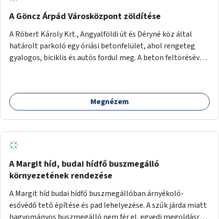
A Göncz Árpád Városközpont zöldítése
A Róbert Károly Krt., Angyalföldi út és Déryné köz által
határolt parkoló egy óriási betonfelület, ahol rengeteg
gyalogos, biciklis és autós fordul meg. A beton feltörésével,
virágágyások létesítésével, fák ültetésével a terület
kellemesebbé, élhetőbbá varázsolható. Az Angyalföldi út
menti járda és a parkoló közé kellene egy zöld sáv,
Megnézem
virágágyásokkal a meglévő fák alá, a lakóépület felőli két
autósáv közé fákat lehetne ültetni, illetve a parkoló és a
járda / bicikliút közé is jók lennének fák.
A Margit híd, budai hídfő buszmegálló
környezetének rendezése
A Margit híd budai hídfő buszmegállóban árnyékoló-
esővédő tető építése és pad lehelyezése. A szűk járda miatt
hagyományos buszmegálló nem fér el, egyedi megoldásra