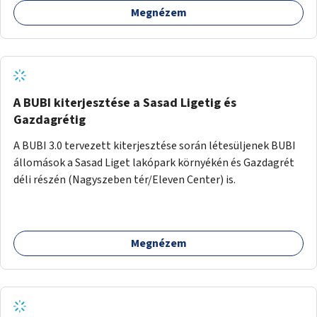
Megnézem
barátságosabbá és zöldebbé lehetne tenni a megállókat.
A BUBI kiterjesztése a Sasad Ligetig és
Gazdagrétig
A BUBI 3.0 tervezett kiterjesztése során létesüljenek BUBI
állomások a Sasad Liget lakópark környékén és Gazdagrét
déli részén (Nagyszeben tér/Eleven Center) is.
Megnézem