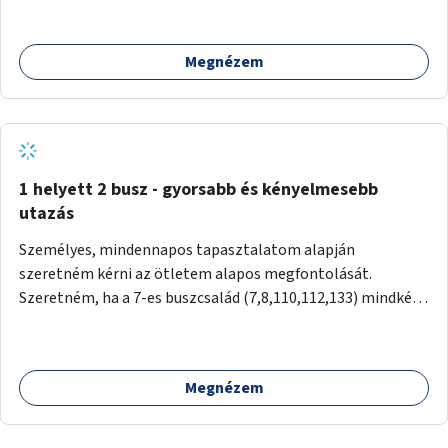
mivel nem üzletszerű a tevékenység.) Közösségi téren a
piacokkal nem konkurál.
Megnézem
1 helyett 2 busz - gyorsabb és kényelmesebb
utazás
Személyes, mindennapos tapasztalatom alapján
szeretném kérni az ötletem alapos megfontolását.
Szeretném, ha a 7-es buszcsalád (7,8,110,112,133) mindkét
irányban a Tisza István tér nevű megállóit aránylag kis
beavatkozással átalakítanák úgy, hogy egyszerre kettő
busz is be tudjon állni az öbölbe. Jelenleg biztonságosan
Megnézem
csak egy jármű tud beállni és kinyitni az ajtókat. A szorosan
mögötte haladó biztonsági okokból nem nyit ajtót, csak ha
az első már elhagyja a megállót és ő szabályosan be nem