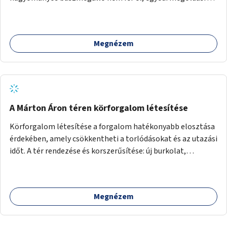
lenne szükség.
Megnézem
A Márton Áron téren körforgalom létesítése
Körforgalom létesítése a forgalom hatékonyabb elosztása
érdekében, amely csökkentheti a torlódásokat és az utazási
időt. A tér rendezése és korszerűsítése: új burkolat,
zöldfelületek, modern közösségi tér kialakítása, hogy a
hely valódi köztérré váljon, ahol az emberek szívesen
időznek.
Megnézem