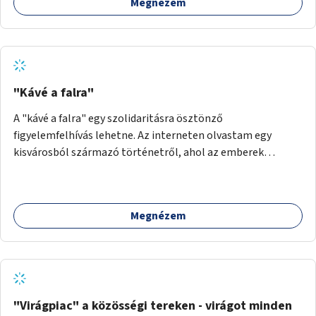
Megnézem
kellemetlen szagoktól mentes utcákhoz. Ennek érdekében
figyelemfelkeltő táblákat helyezünk el Budapest
különböző pontjain, például ivókutak és kutyás
találkozóhelyek közelében. A táblákon barátságos
üzenetek bátorítanak: Itt az ideje feltölteni a Kutyapiszi
Palackot! Ezen felül praktikus infrastruktúrát is kínálunk,
"Kávé a falra"
például újratölthető vízállomásokat, valamint ingyenes
A "kávé a falra" egy szolidaritásra ösztönző
víztartó palackokat osztunk ki a lakosság körében.
figyelemfelhívás lehetne. Az interneten olvastam egy
kisvárosból származó történetről, ahol az emberek
vehettek egy extra kávét, amiről a cetlit feltették a kávézó
dolgozói a falra. Ha egy arra rászoruló betért, a falról
ingyenesen megkaphatta a már kifizetett kávét. Jó lenne,
Megnézem
ha sok kávézó vagy egyéb vendéglátó egység nyújtana
lehetőgét ilyen formában a jótékonykodásra. Ennek
ösztönzésére lehetne pályázati lehetőséget (pénzbeli
támogatást) nyújtani a kávézóknak, de lehet, hogy az is
elegendő, ha egy egységes logó, embléma, felirat hirdetné,
hogy "Nálunk is rendelhető kávét a falra".
"Virágpiac" a közösségi tereken - virágot minden