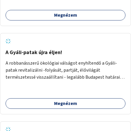
terület létrehozásának. A szakaszon a parkolás
átszervezésével szabadföldi fák, ágyások létrehozására
Megnézem
lenne lehetőség, amelyek között pihenőszékek, sakkasztal
és egy lábbal tekerhető mobiltöltőpont tennék
kellemesebbé (és hűvösebbé) a környéken lakók és az arra
járók mindennapjait.
A Gyáli-patak újra éljen!
A robbanásszerű ökológiai válságot enyhítendő a Gyáli-
patak revitalizálni -folyását, partját, élővilágát
természetessé visszaállítani - legalább Budapest határain
belül, illetve azon túl is infrastruktúrával nem terhelt
módon. Élő kapcsolatot létrehozni Soroksár és a patak
között, illetve a településen kívül élőhely helyreállítást
Megnézem
végezni. Mindezt szigorúan ökológiai szakértők
vezetésével.