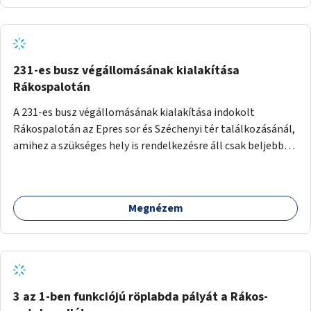
autóbusz körjárat lenne két irányban: 1. Naphegy tér -
Mészáros utca - Attila út - Erzsébet híd - Rákóczi út - Uránia
- Deák tér - Lánchíd - Mészáros utca - Naphegy tér. 2.
Naphegy tér - Alagút - Lánchíd - Deák tér - Károly körút -
Astoria - Ferenciek tere - Attila út - Mészáros utca -
231-es busz végállomásának kialakítása
Naphegy tér. A kétirányú körjárattal két nyomvonalon lehet
Rákospalotán
a Belvárosba eljutni igény szerint, és az egyes időszakokban
A 231-es busz végállomásának kialakítása indokolt
zsúfolt 5-ös autóbusz alternatívája lenne.
Rákospalotán az Epres sor és Széchenyi tér találkozásánál,
amihez a szükséges hely is rendelkezésre áll csak beljebb
kell vinni a megállót egy busz szélességgel. A jelenlegi
helyzetben kerülgetik az álló buszt a végállomáson, ami
jelenleg egy sima megállóként üzemel és, amibe már bele
Megnézem
is hajtottak egyszer, azóta elakadásjelzővel várakozik,
mert ez egy tényleges végállomás, de a többi autósnak is
bosszúságot és veszélyforrást jelent a buszok kerülgetése,
pedig meg van a hely a végállomás kialakítására. Zebrát is
fel lehetne festetni, eme frekventált helyre az Epres sor és
Bácska utca kereszteződéséhez a jelentős
3 az 1-ben funkciójú röplabda pályát a Rákos-