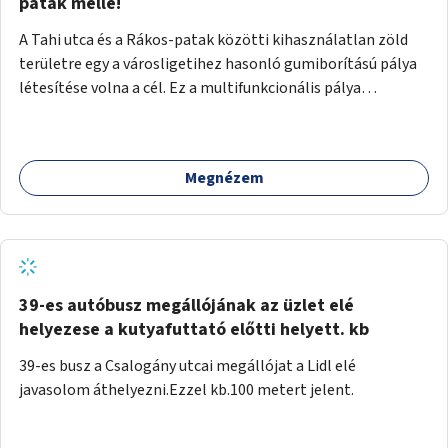
gyalogosforgalom miatt, mert távolsági buszmegálló,
patak mellé!
templom, posta, iskola is található a közelben.
A Tahi utca és a Rákos-patak közötti kihasználatlan zöld
területre egy a városligetihez hasonló gumiborítású pálya
létesítése volna a cél. Ez a multifunkcionális pálya
praktikus, mivel egyszerre űzhető röplabda, tollaslabda,
illetve lábtenisz is, az állítható hálónak köszönhetően.
Megnézem
39-es autóbusz megállójának az üzlet elé
helyezese a kutyafuttató előtti helyett. kb
39-es busz a Csalogány utcai megállójat a Lidl elé
javasolom áthelyezni.Ezzel kb.100 metert jelent.