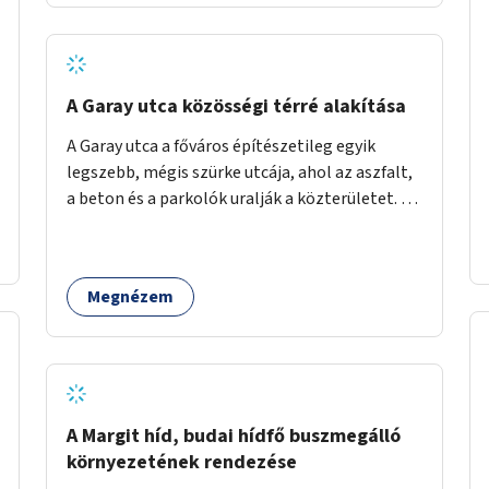
barátságosabbá és zöldebbé lehetne tenni a
megállókat.
A Garay utca közösségi térré alakítása
A Garay utca a főváros építészetileg egyik
legszebb, mégis szürke utcája, ahol az aszfalt,
a beton és a parkolók uralják a közterületet. Az
utca Garay tér és Hernád utca közötti szakasza
tökéletes tere lehetne egy zöld és
közösségbarát terület létrehozásának. A
Megnézem
szakaszon a parkolás átszervezésével
szabadföldi fák, ágyások létrehozására lenne
lehetőség, amelyek között pihenőszékek,
sakkasztal és egy lábbal tekerhető
mobiltöltőpont tennék kellemesebbé (és
hűvösebbé) a környéken lakók és az arra járók
A Margit híd, budai hídfő buszmegálló
mindennapjait.
környezetének rendezése