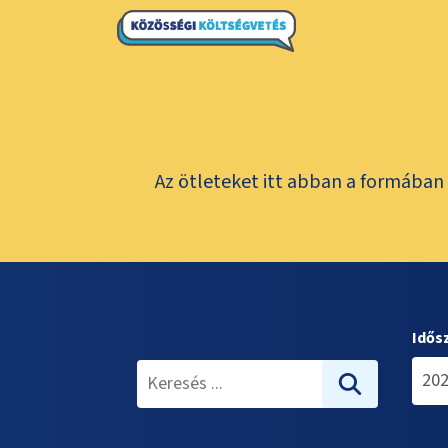
Az ötleteket itt abban a formában 
Idős