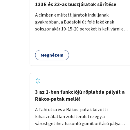
133E és 33-as buszjáratok sűrítése
A címben említett járatok induljanak
gyakrabban, a Budafoki út felé lakóknak
sokszor akár 10-15-20 perceket is kell várni egy
csatlakozásra.
Megnézem
3 az 1-ben funkciójú röplabda pályát a
Rákos-patak mellé!
A Tahi utca és a Rákos-patak közötti
kihasználatlan zöld területre egy a
városligetihez hasonló gumiborítású pálya