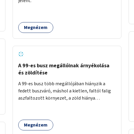
jelent.
időszakokban zsúfolt 5-ös autóbusz
alternatívája lenne.
Megnézem
A 99-es busz megállóinak árnyékolása
és zöldítése
A 99-es busz több megállójában hiányzik a
fedett buszváró, máshol a kietlen, faltól falig
aszfaltozott környezet, a zöld hiánya
problémás. Fontos lenne a hiányzó buszvárók
pótlása és az árnyékolás megoldása. Mindezt a
zöldítéssel is össze lehetne kötni: ahol
Megnézem
megoldható, ott az utasváróra vagy akár
önálló rácsozatra futtatott növényekkel