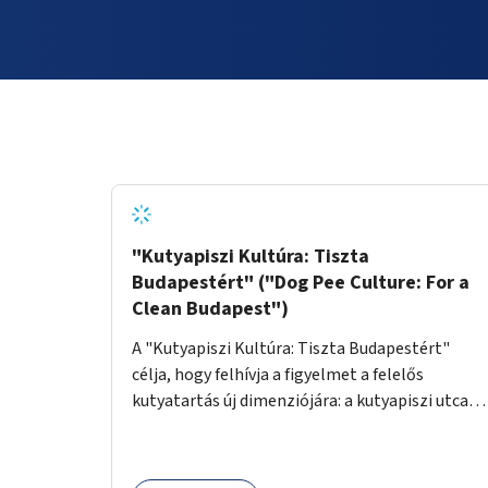
"Kutyapiszi Kultúra: Tiszta
Budapestért" ("Dog Pee Culture: For a
Clean Budapest")
A "Kutyapiszi Kultúra: Tiszta Budapestért"
célja, hogy felhívja a figyelmet a felelős
kutyatartás új dimenziójára: a kutyapiszi utcai
tisztításának szokására. A projekt keretében
szeretnénk edukálni a kutyatulajdonosokat,
hogy séta közben, amikor kedvencük a járdára