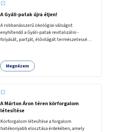
A Gyáli-patak újra éljen!
A robbanásszerű ökológiai válságot
enyhítendő a Gyáli-patak revitalizálni -
folyását, partját, élővilágát természetessé
visszaállítani - legalább Budapest határain
belül, illetve azon túl is infrastruktúrával nem
terhelt módon. Élő kapcsolatot létrehozni
Megnézem
Soroksár és a patak között, illetve a
településen kívül élőhely helyreállítást
végezni. Mindezt szigorúan ökológiai szakértők
vezetésével.
A Márton Áron téren körforgalom
létesítése
Körforgalom létesítése a forgalom
hatékonyabb elosztása érdekében, amely