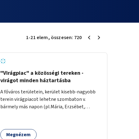
1
-
21
elem
, összesen:
720
"Virágpiac" a közösségi tereken -
virágot minden háztartásba
A főváros területein, kerület kisebb-nagyobb
terein virágpiacot lehetne szombaton v.
bármely más napon (pl.Mária, Erzsébet,
Katalin, Gergely, László, Péter) létrehozni,
üzemeltetni. Kerületek biztosítanák a
helyeket, 50-150nm vagy afeletti területet (ha
Megnézem
sokakat érdekelne). Névleges összeget fizetne