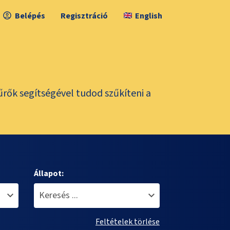
Belépés
Regisztráció
English
űrők segítségével tudod szűkíteni a
Állapot:
Feltételek törlése