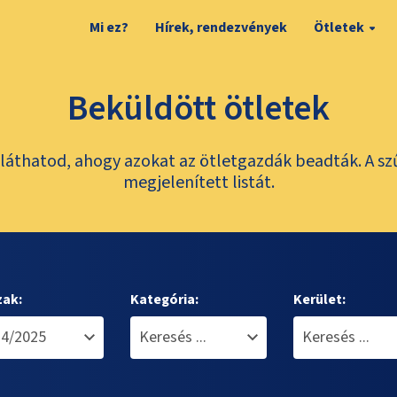
Mi ez?
Hírek, rendezvények
Ötletek
Beküldött ötletek
láthatod, ahogy azokat az ötletgazdák beadták. A sz
megjelenített listát.
zak:
Kategória:
Kerület: