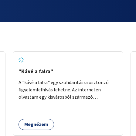
"Kávé a falra"
A "kávé a falra" egy szolidaritásra ösztönző
figyelemfelhívás lehetne. Az interneten
olvastam egy kisvárosból származó
történetről, ahol az emberek vehettek egy
extra kávét, amiről a cetlit feltették a kávézó
dolgozói a falra. Ha egy arra rászoruló betért, a
Megnézem
falról ingyenesen megkaphatta a már
kifizetett kávét. Jó lenne, ha sok kávézó vagy