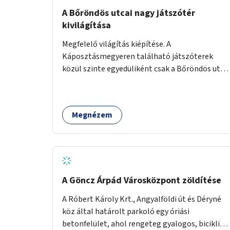
A Bőröndös utcai nagy játszótér
kivilágítása
Megfelelő világítás kiépítése. A
Káposztásmegyeren található játszóterek
közül szinte egyedüliként csak a Bőröndös utca
Külső-Szilágyi út felöli végén lévő nagy
játszótér nem rendelkezik közvilágítással, ami
miatt a őszi és téli hónapokban nem lehet ide
Megnézem
járni a gyerekekkel.
A Göncz Árpád Városközpont zöldítése
A Róbert Károly Krt., Angyalföldi út és Déryné
köz által határolt parkoló egy óriási
betonfelület, ahol rengeteg gyalogos, biciklis