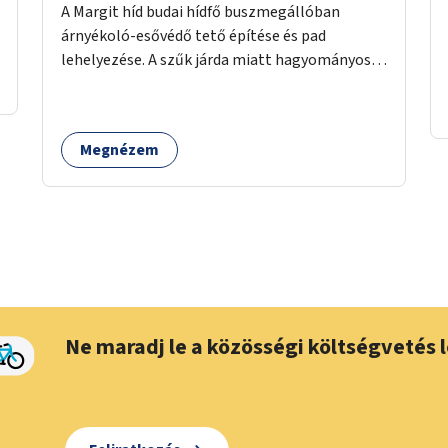
A Margit híd budai hídfő buszmegállóban
árnyékoló-esővédő tető építése és pad
lehelyezése. A szűk járda miatt hagyományos
buszmegálló nem fér el, egyedi megoldásra
lenne szükség.
Megnézem
Ne maradj le a közösségi költségvetés l