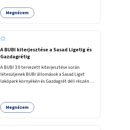
egy sivár zöldsáv választja el, ami kiválóan
található a közelben.
alkalmas lenne egy nagy biodiverzitású hosszú
Megnézem
kert kialakítására, több szintű növényzettel,
öntözőrendszerrel, esetleg valamilyen vizes
attrakcióval ami végfut mind az 500m-en.
A BUBI kiterjesztése a Sasad Ligetig és
Gazdagrétig
A BUBI 3.0 tervezett kiterjesztése során
létesüljenek BUBI állomások a Sasad Liget
lakópark környékén és Gazdagrét déli részén
(Nagyszeben tér/Eleven Center) is.
Megnézem