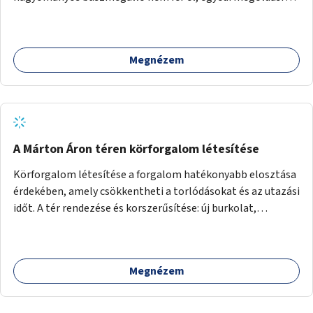
lenne szükség.
Megnézem
A Márton Áron téren körforgalom létesítése
Körforgalom létesítése a forgalom hatékonyabb elosztása
érdekében, amely csökkentheti a torlódásokat és az utazási
időt. A tér rendezése és korszerűsítése: új burkolat,
zöldfelületek, modern közösségi tér kialakítása, hogy a
hely valódi köztérré váljon, ahol az emberek szívesen
időznek.
Megnézem