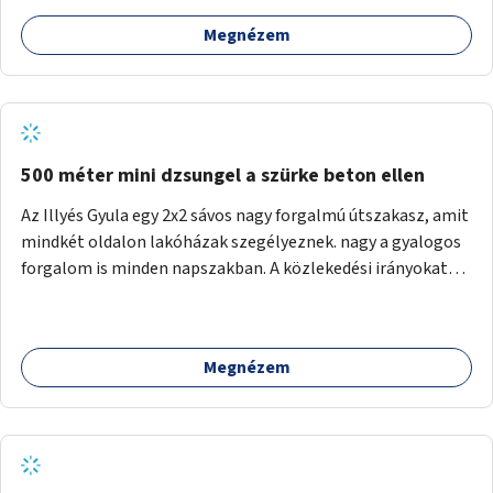
Megnézem
500 méter mini dzsungel a szürke beton ellen
Az Illyés Gyula egy 2x2 sávos nagy forgalmú útszakasz, amit
mindkét oldalon lakóházak szegélyeznek. nagy a gyalogos
forgalom is minden napszakban. A közlekedési irányokat
egy sivár zöldsáv választja el, ami kiválóan alkalmas lenne
egy nagy biodiverzitású hosszú kert kialakítására, több
szintű növényzettel, öntözőrendszerrel, esetleg
Megnézem
valamilyen vizes attrakcióval ami végfut mind az 500m-en.