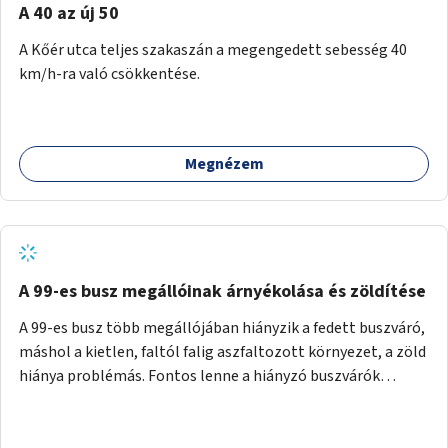
A 40 az új 50
A Kőér utca teljes szakaszán a megengedett sebesség 40
km/h-ra való csökkentése.
Megnézem
A 99-es busz megállóinak árnyékolása és zöldítése
A 99-es busz több megállójában hiányzik a fedett buszváró,
máshol a kietlen, faltól falig aszfaltozott környezet, a zöld
hiánya problémás. Fontos lenne a hiányzó buszvárók
pótlása és az árnyékolás megoldása. Mindezt a zöldítéssel
is össze lehetne kötni: ahol megoldható, ott az utasváróra
vagy akár önálló rácsozatra futtatott növényekkel