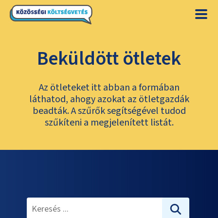
Beküldött ötletek
Az ötleteket itt abban a formában
láthatod, ahogy azokat az ötletgazdák
beadták. A szűrők segítségével tudod
szűkíteni a megjelenített listát.