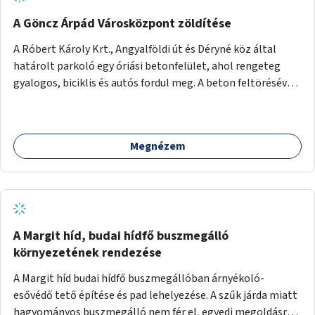
A Göncz Árpád Városközpont zöldítése
A Róbert Károly Krt., Angyalföldi út és Déryné köz által
határolt parkoló egy óriási betonfelület, ahol rengeteg
gyalogos, biciklis és autós fordul meg. A beton feltörésével,
virágágyások létesítésével, fák ültetésével a terület
kellemesebbé, élhetőbbá varázsolható. Az Angyalföldi út
menti járda és a parkoló közé kellene egy zöld sáv,
Megnézem
virágágyásokkal a meglévő fák alá, a lakóépület felőli két
autósáv közé fákat lehetne ültetni, illetve a parkoló és a
járda / bicikliút közé is jók lennének fák.
A Margit híd, budai hídfő buszmegálló
környezetének rendezése
A Margit híd budai hídfő buszmegállóban árnyékoló-
esővédő tető építése és pad lehelyezése. A szűk járda miatt
hagyományos buszmegálló nem fér el, egyedi megoldásra