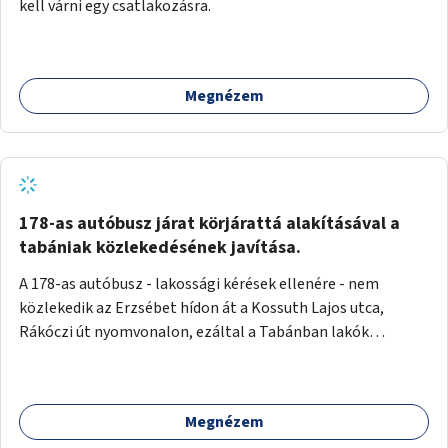
kell várni egy csatlakozásra.
Megnézem
178-as autóbusz járat körjárattá alakításával a
tabániak közlekedésének javítása.
A 178-as autóbusz - lakossági kérések ellenére - nem
közlekedik az Erzsébet hídon át a Kossuth Lajos utca,
Rákóczi út nyomvonalon, ezáltal a Tabánban lakók
belvárosba jutásának minősége jelentősen romlott a
változtatás óta! Nem tudnak továbbá a Tabániak közvetlen
járattal feljutni a Naphegyre, ahol iskola és óvoda is van a
Megnézem
körzetben élők számára. Megoldás lenne, ha a 178-as