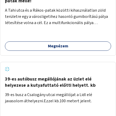
gyalogosforgalom miatt, mert távolsági buszmegálló,
patak mellé!
templom, posta, iskola is található a közelben.
A Tahi utca és a Rákos-patak közötti kihasználatlan zöld
területre egy a városligetihez hasonló gumiborítású pálya
létesítése volna a cél. Ez a multifunkcionális pálya
praktikus, mivel egyszerre űzhető röplabda, tollaslabda,
illetve lábtenisz is, az állítható hálónak köszönhetően.
Megnézem
39-es autóbusz megállójának az üzlet elé
helyezese a kutyafuttató előtti helyett. kb
39-es busz a Csalogány utcai megállójat a Lidl elé
javasolom áthelyezni.Ezzel kb.100 metert jelent.