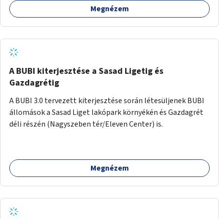
Megnézem
barátságosabbá és zöldebbé lehetne tenni a megállókat.
A BUBI kiterjesztése a Sasad Ligetig és
Gazdagrétig
A BUBI 3.0 tervezett kiterjesztése során létesüljenek BUBI
állomások a Sasad Liget lakópark környékén és Gazdagrét
déli részén (Nagyszeben tér/Eleven Center) is.
Megnézem