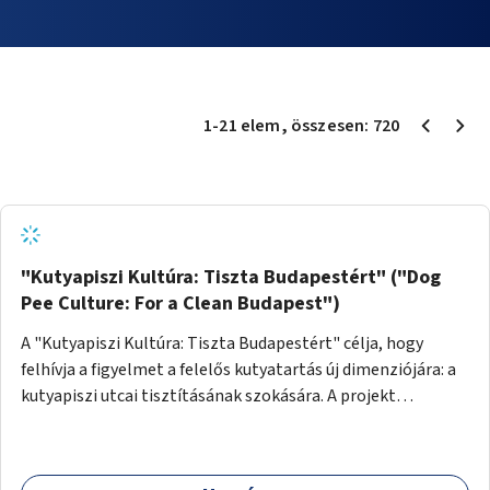
1
-
21
elem
, összesen:
720
"Kutyapiszi Kultúra: Tiszta Budapestért" ("Dog
Pee Culture: For a Clean Budapest")
A "Kutyapiszi Kultúra: Tiszta Budapestért" célja, hogy
felhívja a figyelmet a felelős kutyatartás új dimenziójára: a
kutyapiszi utcai tisztításának szokására. A projekt
keretében szeretnénk edukálni a kutyatulajdonosokat,
hogy séta közben, amikor kedvencük a járdára vizel, egy
palack vízzel öblítsék le azt, ezzel hozzájárulva a tiszta,