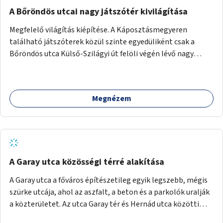
A Bőröndös utcai nagy játszótér kivilágítása
Megfelelő világítás kiépítése. A Káposztásmegyeren
található játszóterek közül szinte egyedüliként csak a
Bőröndös utca Külső-Szilágyi út felöli végén lévő nagy
játszótér nem rendelkezik közvilágítással, ami miatt a őszi
és téli hónapokban nem lehet ide járni a gyerekekkel.
Megnézem
A Garay utca közösségi térré alakítása
A Garay utca a főváros építészetileg egyik legszebb, mégis
szürke utcája, ahol az aszfalt, a beton és a parkolók uralják
a közterületet. Az utca Garay tér és Hernád utca közötti
szakasza tökéletes tere lehetne egy zöld és közösségbarát