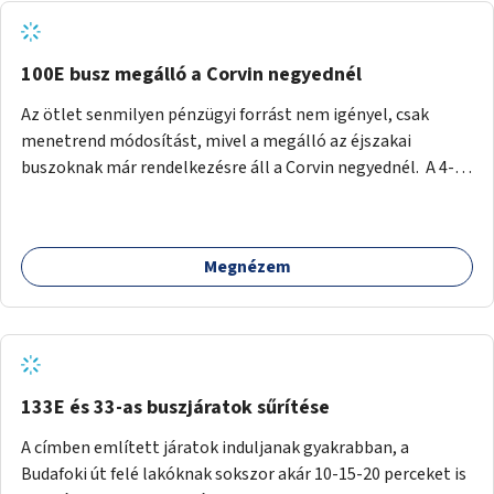
tud állni a megállóba. A környéken a tömegközlekedés
csúcsidőben már most is fullos, a Bosnyák téri beruházások
befejeztével hatványozódni fog az utazási igény.
100E busz megálló a Corvin negyednél
Az ötlet senmilyen pénzügyi forrást nem igényel, csak
menetrend módosítást, mivel a megálló az éjszakai
buszoknak már rendelkezésre áll a Corvin negyednél. A 4-es
és 6-os villamos vonalához közel élőknek a repülőtérre
kijutást, illetve onnan hazajutást nagyban megkönnyítené,
ha a 100E reptéri busz a Corvin negyed metrómegállónál is
Megnézem
megállna - főleg éjjel, amikor a metró nem jár, és a 200E
busz is sokkal ritkábban. Az utazási időt a belvárosban
100E-re fel-/leszállóknak ez az egyetlen plusz megálló
nem hosszabbítaná meg sokkal, a 4-6 vonalán lakóknak
viszont a Kálvin tér-Corvin negyed utat megspórolva 10-15
perccel rövidítheti az utazási idejét.
133E és 33-as buszjáratok sűrítése
A címben említett járatok induljanak gyakrabban, a
Budafoki út felé lakóknak sokszor akár 10-15-20 perceket is