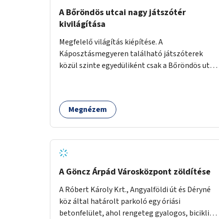
A Bőröndös utcai nagy játszótér
kivilágítása
Megfelelő világítás kiépítése. A
Káposztásmegyeren található játszóterek
közül szinte egyedüliként csak a Bőröndös utca
Külső-Szilágyi út felöli végén lévő nagy
játszótér nem rendelkezik közvilágítással, ami
miatt a őszi és téli hónapokban nem lehet ide
Megnézem
járni a gyerekekkel.
A Göncz Árpád Városközpont zöldítése
A Róbert Károly Krt., Angyalföldi út és Déryné
köz által határolt parkoló egy óriási
betonfelület, ahol rengeteg gyalogos, biciklis