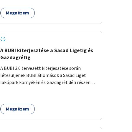
egy sivár zöldsáv választja el, ami kiválóan
található a közelben.
alkalmas lenne egy nagy biodiverzitású hosszú
Megnézem
kert kialakítására, több szintű növényzettel,
öntözőrendszerrel, esetleg valamilyen vizes
attrakcióval ami végfut mind az 500m-en.
A BUBI kiterjesztése a Sasad Ligetig és
Gazdagrétig
A BUBI 3.0 tervezett kiterjesztése során
létesüljenek BUBI állomások a Sasad Liget
lakópark környékén és Gazdagrét déli részén
(Nagyszeben tér/Eleven Center) is.
Megnézem