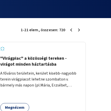
1
-
21
elem
, összesen:
720
"Virágpiac" a közösségi tereken -
virágot minden háztartásba
A főváros területein, kerület kisebb-nagyobb
terein virágpiacot lehetne szombaton v.
bármely más napon (pl.Mária, Erzsébet,
Katalin, Gergely, László, Péter) létrehozni,
üzemeltetni. Kerületek biztosítanák a
helyeket, 50-150nm vagy afeletti területet (ha
Megnézem
sokakat érdekelne). Névleges összeget fizetne