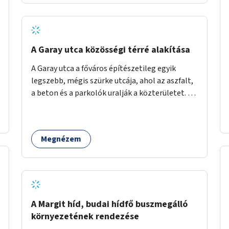
barátságosabbá és zöldebbé lehetne tenni a
megállókat.
A Garay utca közösségi térré alakítása
A Garay utca a főváros építészetileg egyik
legszebb, mégis szürke utcája, ahol az aszfalt,
a beton és a parkolók uralják a közterületet. Az
utca Garay tér és Hernád utca közötti szakasza
tökéletes tere lehetne egy zöld és
közösségbarát terület létrehozásának. A
Megnézem
szakaszon a parkolás átszervezésével
szabadföldi fák, ágyások létrehozására lenne
lehetőség, amelyek között pihenőszékek,
sakkasztal és egy lábbal tekerhető
mobiltöltőpont tennék kellemesebbé (és
hűvösebbé) a környéken lakók és az arra járók
A Margit híd, budai hídfő buszmegálló
mindennapjait.
környezetének rendezése