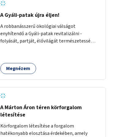
A Gyáli-patak újra éljen!
A robbanásszerű ökológiai válságot
enyhítendő a Gyáli-patak revitalizálni -
folyását, partját, élővilágát természetessé
visszaállítani - legalább Budapest határain
belül, illetve azon túl is infrastruktúrával nem
terhelt módon. Élő kapcsolatot létrehozni
Megnézem
Soroksár és a patak között, illetve a
településen kívül élőhely helyreállítást
végezni. Mindezt szigorúan ökológiai szakértők
vezetésével.
A Márton Áron téren körforgalom
létesítése
Körforgalom létesítése a forgalom
hatékonyabb elosztása érdekében, amely