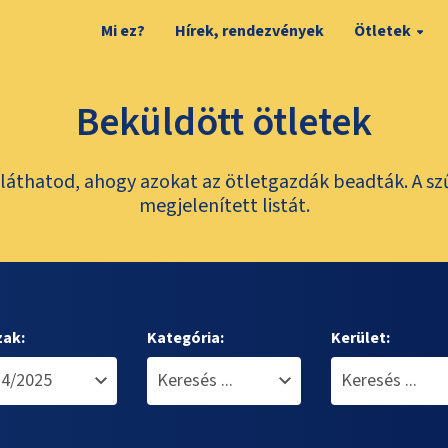
Mi ez?
Hírek, rendezvények
Ötletek
Beküldött ötletek
láthatod, ahogy azokat az ötletgazdák beadták. A sz
megjelenített listát.
zak:
Kategória:
Kerület: