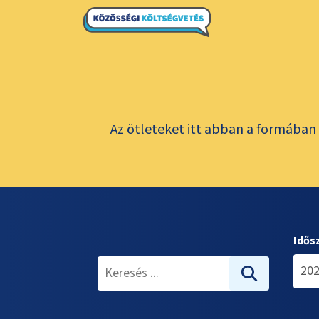
Az ötleteket itt abban a formában 
Idős