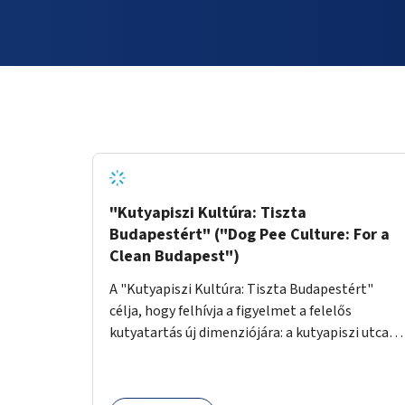
"Kutyapiszi Kultúra: Tiszta
Budapestért" ("Dog Pee Culture: For a
Clean Budapest")
A "Kutyapiszi Kultúra: Tiszta Budapestért"
célja, hogy felhívja a figyelmet a felelős
kutyatartás új dimenziójára: a kutyapiszi utcai
tisztításának szokására. A projekt keretében
szeretnénk edukálni a kutyatulajdonosokat,
hogy séta közben, amikor kedvencük a járdára