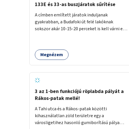
133E és 33-as buszjáratok sűrítése
A címben említett járatok induljanak
gyakrabban, a Budafoki út felé lakóknak
sokszor akár 10-15-20 perceket is kell várni egy
csatlakozásra.
Megnézem
3 az 1-ben funkciójú röplabda pályát a
Rákos-patak mellé!
A Tahi utca és a Rákos-patak közötti
kihasználatlan zöld területre egy a
városligetihez hasonló gumiborítású pálya