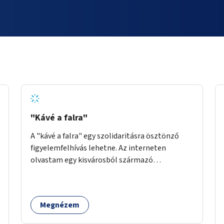
"Kávé a falra"
A "kávé a falra" egy szolidaritásra ösztönző
figyelemfelhívás lehetne. Az interneten
olvastam egy kisvárosból származó
történetről, ahol az emberek vehettek egy
extra kávét, amiről a cetlit feltették a kávézó
dolgozói a falra. Ha egy arra rászoruló betért, a
Megnézem
falról ingyenesen megkaphatta a már
kifizetett kávét. Jó lenne, ha sok kávézó vagy