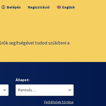
Belépés
Regisztráció
English
űrők segítségével tudod szűkíteni a
Állapot:
Feltételek törlése