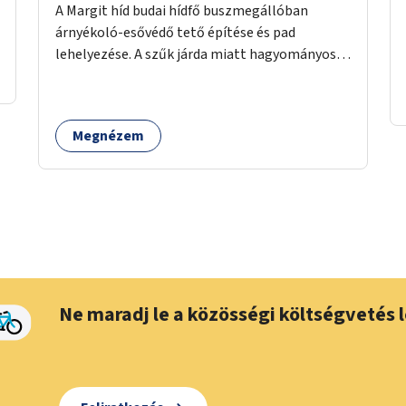
A Margit híd budai hídfő buszmegállóban
árnyékoló-esővédő tető építése és pad
lehelyezése. A szűk járda miatt hagyományos
buszmegálló nem fér el, egyedi megoldásra
lenne szükség.
Megnézem
Ne maradj le a közösségi költségvetés l