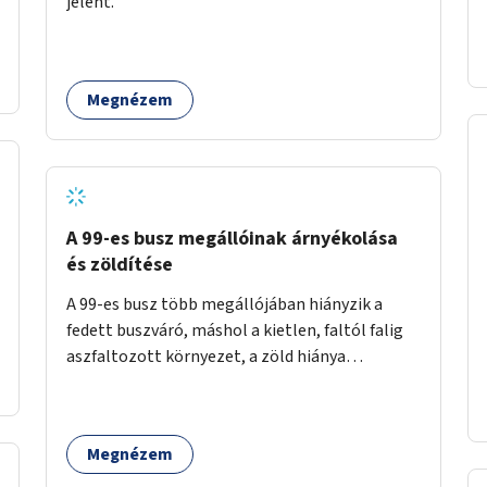
jelent.
időszakokban zsúfolt 5-ös autóbusz
alternatívája lenne.
Megnézem
A 99-es busz megállóinak árnyékolása
és zöldítése
A 99-es busz több megállójában hiányzik a
fedett buszváró, máshol a kietlen, faltól falig
aszfaltozott környezet, a zöld hiánya
problémás. Fontos lenne a hiányzó buszvárók
pótlása és az árnyékolás megoldása. Mindezt a
zöldítéssel is össze lehetne kötni: ahol
Megnézem
megoldható, ott az utasváróra vagy akár
önálló rácsozatra futtatott növényekkel