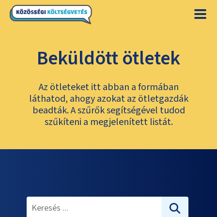
Beküldött ötletek
Az ötleteket itt abban a formában
láthatod, ahogy azokat az ötletgazdák
beadták. A szűrők segítségével tudod
szűkíteni a megjelenített listát.