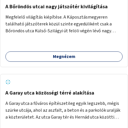
A Bőröndös utcai nagy játszótér kivilágítása
Megfelelő világítás kiépítése. A Káposztásmegyeren
található játszóterek közül szinte egyedüliként csak a
Bőröndös utca Külső-Szilágyi út felöli végén lévő nagy
játszótér nem rendelkezik közvilágítással, ami miatt a őszi
és téli hónapokban nem lehet ide járni a gyerekekkel.
Megnézem
A Garay utca közösségi térré alakítása
A Garay utca a főváros építészetileg egyik legszebb, mégis
szürke utcája, ahol az aszfalt, a beton és a parkolók uralják
a közterületet. Az utca Garay tér és Hernád utca közötti
szakasza tökéletes tere lehetne egy zöld és közösségbarát