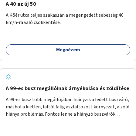
A 40 az új 50
A Kőér utca teljes szakaszán a megengedett sebesség 40
km/h-ra való csökkentése.
Megnézem
A 99-es busz megállóinak árnyékolása és zöldítése
A 99-es busz több megállójában hiányzik a fedett buszváró,
máshol a kietlen, faltól falig aszfaltozott környezet, a zöld
hiánya problémás. Fontos lenne a hiányzó buszvárók
pótlása és az árnyékolás megoldása. Mindezt a zöldítéssel
is össze lehetne kötni: ahol megoldható, ott az utasváróra
vagy akár önálló rácsozatra futtatott növényekkel