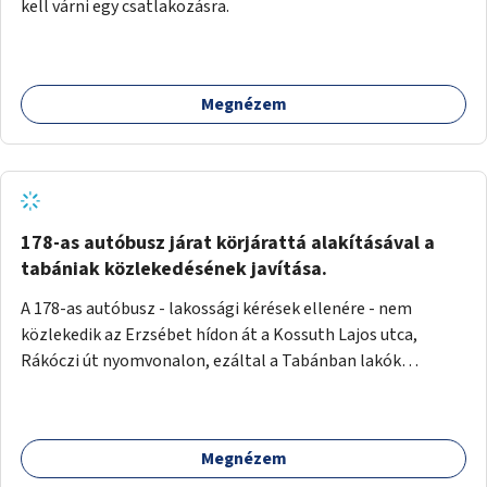
kell várni egy csatlakozásra.
Megnézem
178-as autóbusz járat körjárattá alakításával a
tabániak közlekedésének javítása.
A 178-as autóbusz - lakossági kérések ellenére - nem
közlekedik az Erzsébet hídon át a Kossuth Lajos utca,
Rákóczi út nyomvonalon, ezáltal a Tabánban lakók
belvárosba jutásának minősége jelentősen romlott a
változtatás óta! Nem tudnak továbbá a Tabániak közvetlen
járattal feljutni a Naphegyre, ahol iskola és óvoda is van a
Megnézem
körzetben élők számára. Megoldás lenne, ha a 178-as