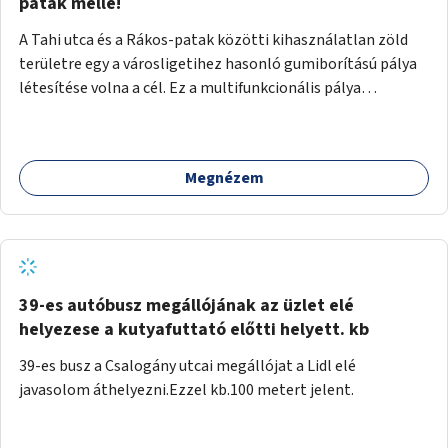
gyalogosforgalom miatt, mert távolsági buszmegálló,
patak mellé!
templom, posta, iskola is található a közelben.
A Tahi utca és a Rákos-patak közötti kihasználatlan zöld
területre egy a városligetihez hasonló gumiborítású pálya
létesítése volna a cél. Ez a multifunkcionális pálya
praktikus, mivel egyszerre űzhető röplabda, tollaslabda,
illetve lábtenisz is, az állítható hálónak köszönhetően.
Megnézem
39-es autóbusz megállójának az üzlet elé
helyezese a kutyafuttató előtti helyett. kb
39-es busz a Csalogány utcai megállójat a Lidl elé
javasolom áthelyezni.Ezzel kb.100 metert jelent.