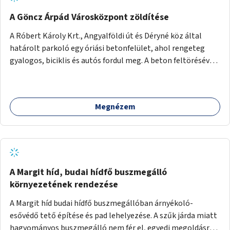
A Göncz Árpád Városközpont zöldítése
A Róbert Károly Krt., Angyalföldi út és Déryné köz által
határolt parkoló egy óriási betonfelület, ahol rengeteg
gyalogos, biciklis és autós fordul meg. A beton feltörésével,
virágágyások létesítésével, fák ültetésével a terület
kellemesebbé, élhetőbbá varázsolható. Az Angyalföldi út
menti járda és a parkoló közé kellene egy zöld sáv,
Megnézem
virágágyásokkal a meglévő fák alá, a lakóépület felőli két
autósáv közé fákat lehetne ültetni, illetve a parkoló és a
járda / bicikliút közé is jók lennének fák.
A Margit híd, budai hídfő buszmegálló
környezetének rendezése
A Margit híd budai hídfő buszmegállóban árnyékoló-
esővédő tető építése és pad lehelyezése. A szűk járda miatt
hagyományos buszmegálló nem fér el, egyedi megoldásra