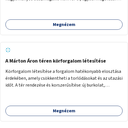
lenne szükség.
Megnézem
A Márton Áron téren körforgalom létesítése
Körforgalom létesítése a forgalom hatékonyabb elosztása
érdekében, amely csökkentheti a torlódásokat és az utazási
időt. A tér rendezése és korszerűsítése: új burkolat,
zöldfelületek, modern közösségi tér kialakítása, hogy a
hely valódi köztérré váljon, ahol az emberek szívesen
időznek.
Megnézem