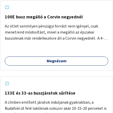
tud állni a megállóba. A környéken a tömegközlekedés
csúcsidőben már most is fullos, a Bosnyák téri beruházások
befejeztével hatványozódni fog az utazási igény.
100E busz megálló a Corvin negyednél
Az ötlet senmilyen pénzügyi forrást nem igényel, csak
menetrend módosítást, mivel a megálló az éjszakai
buszoknak már rendelkezésre áll a Corvin negyednél. A 4-es
és 6-os villamos vonalához közel élőknek a repülőtérre
kijutást, illetve onnan hazajutást nagyban megkönnyítené,
ha a 100E reptéri busz a Corvin negyed metrómegállónál is
Megnézem
megállna - főleg éjjel, amikor a metró nem jár, és a 200E
busz is sokkal ritkábban. Az utazási időt a belvárosban
100E-re fel-/leszállóknak ez az egyetlen plusz megálló
nem hosszabbítaná meg sokkal, a 4-6 vonalán lakóknak
viszont a Kálvin tér-Corvin negyed utat megspórolva 10-15
perccel rövidítheti az utazási idejét.
133E és 33-as buszjáratok sűrítése
A címben említett járatok induljanak gyakrabban, a
Budafoki út felé lakóknak sokszor akár 10-15-20 perceket is