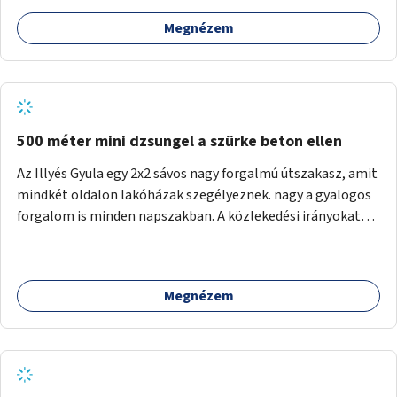
Megnézem
500 méter mini dzsungel a szürke beton ellen
Az Illyés Gyula egy 2x2 sávos nagy forgalmú útszakasz, amit
mindkét oldalon lakóházak szegélyeznek. nagy a gyalogos
forgalom is minden napszakban. A közlekedési irányokat
egy sivár zöldsáv választja el, ami kiválóan alkalmas lenne
egy nagy biodiverzitású hosszú kert kialakítására, több
szintű növényzettel, öntözőrendszerrel, esetleg
Megnézem
valamilyen vizes attrakcióval ami végfut mind az 500m-en.