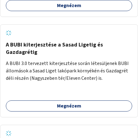
Megnézem
barátságosabbá és zöldebbé lehetne tenni a megállókat.
A BUBI kiterjesztése a Sasad Ligetig és
Gazdagrétig
A BUBI 3.0 tervezett kiterjesztése során létesüljenek BUBI
állomások a Sasad Liget lakópark környékén és Gazdagrét
déli részén (Nagyszeben tér/Eleven Center) is.
Megnézem