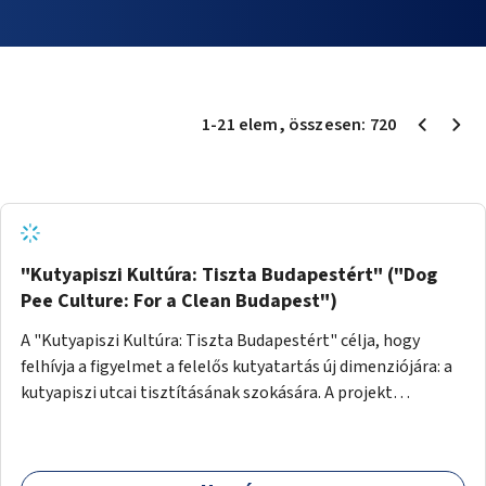
1
-
21
elem
, összesen:
720
"Kutyapiszi Kultúra: Tiszta Budapestért" ("Dog
Pee Culture: For a Clean Budapest")
A "Kutyapiszi Kultúra: Tiszta Budapestért" célja, hogy
felhívja a figyelmet a felelős kutyatartás új dimenziójára: a
kutyapiszi utcai tisztításának szokására. A projekt
keretében szeretnénk edukálni a kutyatulajdonosokat,
hogy séta közben, amikor kedvencük a járdára vizel, egy
palack vízzel öblítsék le azt, ezzel hozzájárulva a tiszta,