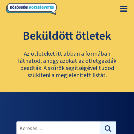
Beküldött ötletek
Az ötleteket itt abban a formában
láthatod, ahogy azokat az ötletgazdák
beadták. A szűrők segítségével tudod
szűkíteni a megjelenített listát.