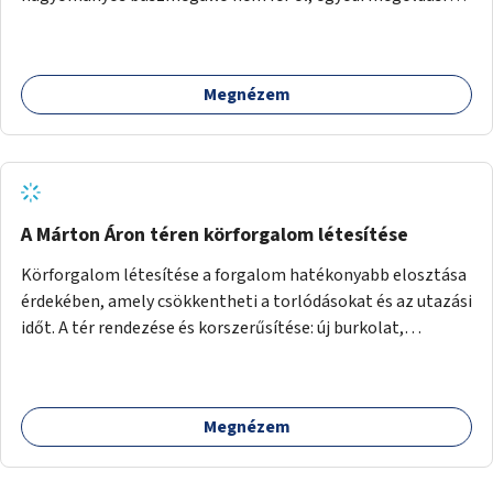
lenne szükség.
Megnézem
A Márton Áron téren körforgalom létesítése
Körforgalom létesítése a forgalom hatékonyabb elosztása
érdekében, amely csökkentheti a torlódásokat és az utazási
időt. A tér rendezése és korszerűsítése: új burkolat,
zöldfelületek, modern közösségi tér kialakítása, hogy a
hely valódi köztérré váljon, ahol az emberek szívesen
időznek.
Megnézem