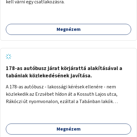
kell várni egy csatlakozásra.
Megnézem
178-as autóbusz járat körjárattá alakításával a
tabániak közlekedésének javítása.
A 178-as autóbusz - lakossági kérések ellenére - nem
közlekedik az Erzsébet hídon át a Kossuth Lajos utca,
Rákóczi út nyomvonalon, ezáltal a Tabánban lakók
belvárosba jutásának minősége jelentősen romlott a
változtatás óta! Nem tudnak továbbá a Tabániak közvetlen
járattal feljutni a Naphegyre, ahol iskola és óvoda is van a
Megnézem
körzetben élők számára. Megoldás lenne, ha a 178-as