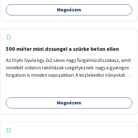
Megnézem
500 méter mini dzsungel a szürke beton ellen
Az Illyés Gyula egy 2x2 sávos nagy forgalmú útszakasz, amit
mindkét oldalon lakóházak szegélyeznek. nagy a gyalogos
forgalom is minden napszakban. A közlekedési irányokat
egy sivár zöldsáv választja el, ami kiválóan alkalmas lenne
egy nagy biodiverzitású hosszú kert kialakítására, több
szintű növényzettel, öntözőrendszerrel, esetleg
Megnézem
valamilyen vizes attrakcióval ami végfut mind az 500m-en.