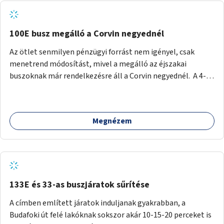
tud állni a megállóba. A környéken a tömegközlekedés
csúcsidőben már most is fullos, a Bosnyák téri beruházások
befejeztével hatványozódni fog az utazási igény.
100E busz megálló a Corvin negyednél
Az ötlet senmilyen pénzügyi forrást nem igényel, csak
menetrend módosítást, mivel a megálló az éjszakai
buszoknak már rendelkezésre áll a Corvin negyednél. A 4-es
és 6-os villamos vonalához közel élőknek a repülőtérre
kijutást, illetve onnan hazajutást nagyban megkönnyítené,
ha a 100E reptéri busz a Corvin negyed metrómegállónál is
Megnézem
megállna - főleg éjjel, amikor a metró nem jár, és a 200E
busz is sokkal ritkábban. Az utazási időt a belvárosban
100E-re fel-/leszállóknak ez az egyetlen plusz megálló
nem hosszabbítaná meg sokkal, a 4-6 vonalán lakóknak
viszont a Kálvin tér-Corvin negyed utat megspórolva 10-15
perccel rövidítheti az utazási idejét.
133E és 33-as buszjáratok sűrítése
A címben említett járatok induljanak gyakrabban, a
Budafoki út felé lakóknak sokszor akár 10-15-20 perceket is