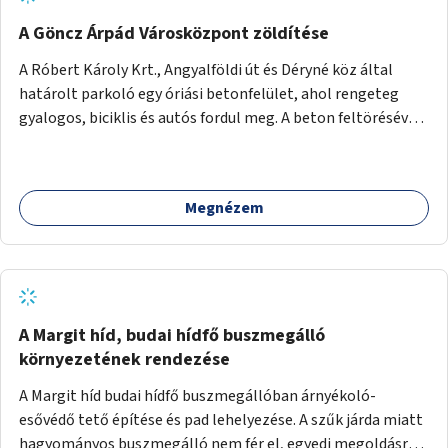
A Göncz Árpád Városközpont zöldítése
A Róbert Károly Krt., Angyalföldi út és Déryné köz által
határolt parkoló egy óriási betonfelület, ahol rengeteg
gyalogos, biciklis és autós fordul meg. A beton feltörésével,
virágágyások létesítésével, fák ültetésével a terület
kellemesebbé, élhetőbbá varázsolható. Az Angyalföldi út
menti járda és a parkoló közé kellene egy zöld sáv,
Megnézem
virágágyásokkal a meglévő fák alá, a lakóépület felőli két
autósáv közé fákat lehetne ültetni, illetve a parkoló és a
járda / bicikliút közé is jók lennének fák.
A Margit híd, budai hídfő buszmegálló
környezetének rendezése
A Margit híd budai hídfő buszmegállóban árnyékoló-
esővédő tető építése és pad lehelyezése. A szűk járda miatt
hagyományos buszmegálló nem fér el, egyedi megoldásra