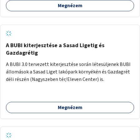
Megnézem
barátságosabbá és zöldebbé lehetne tenni a megállókat.
A BUBI kiterjesztése a Sasad Ligetig és
Gazdagrétig
A BUBI 3.0 tervezett kiterjesztése során létesüljenek BUBI
állomások a Sasad Liget lakópark környékén és Gazdagrét
déli részén (Nagyszeben tér/Eleven Center) is.
Megnézem