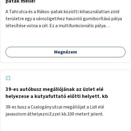
gyalogosforgalom miatt, mert távolsági buszmegálló,
patak mellé!
templom, posta, iskola is található a közelben.
A Tahi utca és a Rákos-patak közötti kihasználatlan zöld
területre egy a városligetihez hasonló gumiborítású pálya
létesítése volna a cél. Ez a multifunkcionális pálya
praktikus, mivel egyszerre űzhető röplabda, tollaslabda,
illetve lábtenisz is, az állítható hálónak köszönhetően.
Megnézem
39-es autóbusz megállójának az üzlet elé
helyezese a kutyafuttató előtti helyett. kb
39-es busz a Csalogány utcai megállójat a Lidl elé
javasolom áthelyezni.Ezzel kb.100 metert jelent.