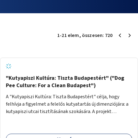
1
-
21
elem
, összesen:
720
"Kutyapiszi Kultúra: Tiszta Budapestért" ("Dog
Pee Culture: For a Clean Budapest")
A "Kutyapiszi Kultúra: Tiszta Budapestért" célja, hogy
felhívja a figyelmet a felelős kutyatartás új dimenziójára: a
kutyapiszi utcai tisztításának szokására. A projekt
keretében szeretnénk edukálni a kutyatulajdonosokat,
hogy séta közben, amikor kedvencük a járdára vizel, egy
palack vízzel öblítsék le azt, ezzel hozzájárulva a tiszta,