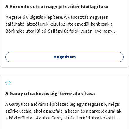
A Bőröndös utcai nagy játszótér kivilágítása
Megfelelő világítás kiépítése. A Káposztásmegyeren
található játszóterek közül szinte egyedüliként csak a
Bőröndös utca Külső-Szilágyi út felöli végén lévő nagy
játszótér nem rendelkezik közvilágítással, ami miatt a őszi
és téli hónapokban nem lehet ide járni a gyerekekkel.
Megnézem
A Garay utca közösségi térré alakítása
A Garay utca a főváros építészetileg egyik legszebb, mégis
szürke utcája, ahol az aszfalt, a beton és a parkolók uralják
a közterületet. Az utca Garay tér és Hernád utca közötti
szakasza tökéletes tere lehetne egy zöld és közösségbarát