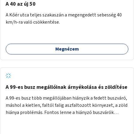
A 40 az új 50
A Kőér utca teljes szakaszán a megengedett sebesség 40
km/h-ra való csökkentése.
Megnézem
A 99-es busz megállóinak árnyékolása és zöldítése
A 99-es busz több megállójában hiányzik a fedett buszváró,
máshol a kietlen, faltól falig aszfaltozott környezet, a zöld
hiánya problémás. Fontos lenne a hiányzó buszvárók
pótlása és az árnyékolás megoldása. Mindezt a zöldítéssel
is össze lehetne kötni: ahol megoldható, ott az utasváróra
vagy akár önálló rácsozatra futtatott növényekkel