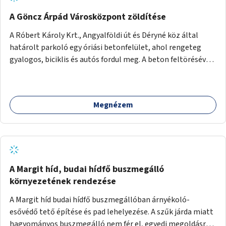
A Göncz Árpád Városközpont zöldítése
A Róbert Károly Krt., Angyalföldi út és Déryné köz által
határolt parkoló egy óriási betonfelület, ahol rengeteg
gyalogos, biciklis és autós fordul meg. A beton feltörésével,
virágágyások létesítésével, fák ültetésével a terület
kellemesebbé, élhetőbbá varázsolható. Az Angyalföldi út
menti járda és a parkoló közé kellene egy zöld sáv,
Megnézem
virágágyásokkal a meglévő fák alá, a lakóépület felőli két
autósáv közé fákat lehetne ültetni, illetve a parkoló és a
járda / bicikliút közé is jók lennének fák.
A Margit híd, budai hídfő buszmegálló
környezetének rendezése
A Margit híd budai hídfő buszmegállóban árnyékoló-
esővédő tető építése és pad lehelyezése. A szűk járda miatt
hagyományos buszmegálló nem fér el, egyedi megoldásra