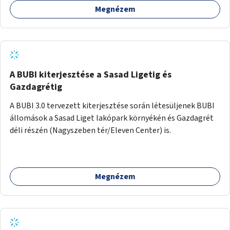
Megnézem
barátságosabbá és zöldebbé lehetne tenni a megállókat.
A BUBI kiterjesztése a Sasad Ligetig és
Gazdagrétig
A BUBI 3.0 tervezett kiterjesztése során létesüljenek BUBI
állomások a Sasad Liget lakópark környékén és Gazdagrét
déli részén (Nagyszeben tér/Eleven Center) is.
Megnézem