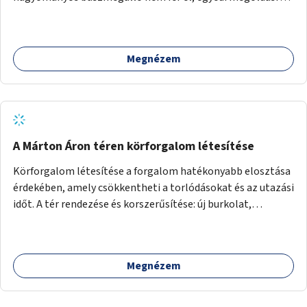
lenne szükség.
Megnézem
A Márton Áron téren körforgalom létesítése
Körforgalom létesítése a forgalom hatékonyabb elosztása
érdekében, amely csökkentheti a torlódásokat és az utazási
időt. A tér rendezése és korszerűsítése: új burkolat,
zöldfelületek, modern közösségi tér kialakítása, hogy a
hely valódi köztérré váljon, ahol az emberek szívesen
időznek.
Megnézem