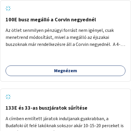
tud állni a megállóba. A környéken a tömegközlekedés
csúcsidőben már most is fullos, a Bosnyák téri beruházások
befejeztével hatványozódni fog az utazási igény.
100E busz megálló a Corvin negyednél
Az ötlet senmilyen pénzügyi forrást nem igényel, csak
menetrend módosítást, mivel a megálló az éjszakai
buszoknak már rendelkezésre áll a Corvin negyednél. A 4-es
és 6-os villamos vonalához közel élőknek a repülőtérre
kijutást, illetve onnan hazajutást nagyban megkönnyítené,
ha a 100E reptéri busz a Corvin negyed metrómegállónál is
Megnézem
megállna - főleg éjjel, amikor a metró nem jár, és a 200E
busz is sokkal ritkábban. Az utazási időt a belvárosban
100E-re fel-/leszállóknak ez az egyetlen plusz megálló
nem hosszabbítaná meg sokkal, a 4-6 vonalán lakóknak
viszont a Kálvin tér-Corvin negyed utat megspórolva 10-15
perccel rövidítheti az utazási idejét.
133E és 33-as buszjáratok sűrítése
A címben említett járatok induljanak gyakrabban, a
Budafoki út felé lakóknak sokszor akár 10-15-20 perceket is