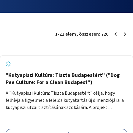
1
-
21
elem
, összesen:
720
"Kutyapiszi Kultúra: Tiszta Budapestért" ("Dog
Pee Culture: For a Clean Budapest")
A "Kutyapiszi Kultúra: Tiszta Budapestért" célja, hogy
felhívja a figyelmet a felelős kutyatartás új dimenziójára: a
kutyapiszi utcai tisztításának szokására. A projekt
keretében szeretnénk edukálni a kutyatulajdonosokat,
hogy séta közben, amikor kedvencük a járdára vizel, egy
palack vízzel öblítsék le azt, ezzel hozzájárulva a tiszta,