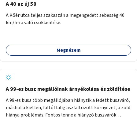
A 40 az új 50
A Kőér utca teljes szakaszán a megengedett sebesség 40
km/h-ra való csökkentése.
Megnézem
A 99-es busz megállóinak árnyékolása és zöldítése
A 99-es busz több megállójában hiányzik a fedett buszváró,
máshol a kietlen, faltól falig aszfaltozott környezet, a zöld
hiánya problémás. Fontos lenne a hiányzó buszvárók
pótlása és az árnyékolás megoldása. Mindezt a zöldítéssel
is össze lehetne kötni: ahol megoldható, ott az utasváróra
vagy akár önálló rácsozatra futtatott növényekkel