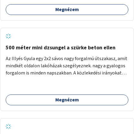
Megnézem
500 méter mini dzsungel a szürke beton ellen
Az Illyés Gyula egy 2x2 sávos nagy forgalmú útszakasz, amit
mindkét oldalon lakóházak szegélyeznek. nagy a gyalogos
forgalom is minden napszakban. A közlekedési irányokat
egy sivár zöldsáv választja el, ami kiválóan alkalmas lenne
egy nagy biodiverzitású hosszú kert kialakítására, több
szintű növényzettel, öntözőrendszerrel, esetleg
Megnézem
valamilyen vizes attrakcióval ami végfut mind az 500m-en.