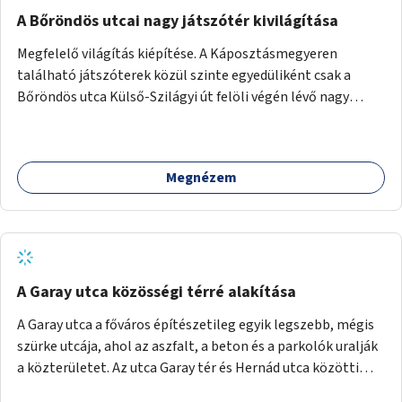
A Bőröndös utcai nagy játszótér kivilágítása
Megfelelő világítás kiépítése. A Káposztásmegyeren
található játszóterek közül szinte egyedüliként csak a
Bőröndös utca Külső-Szilágyi út felöli végén lévő nagy
játszótér nem rendelkezik közvilágítással, ami miatt a őszi
és téli hónapokban nem lehet ide járni a gyerekekkel.
Megnézem
A Garay utca közösségi térré alakítása
A Garay utca a főváros építészetileg egyik legszebb, mégis
szürke utcája, ahol az aszfalt, a beton és a parkolók uralják
a közterületet. Az utca Garay tér és Hernád utca közötti
szakasza tökéletes tere lehetne egy zöld és közösségbarát