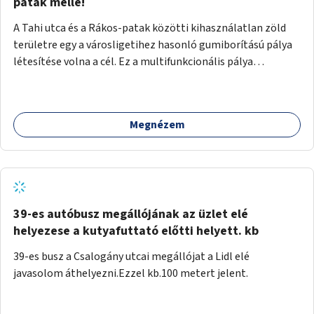
gyalogosforgalom miatt, mert távolsági buszmegálló,
patak mellé!
templom, posta, iskola is található a közelben.
A Tahi utca és a Rákos-patak közötti kihasználatlan zöld
területre egy a városligetihez hasonló gumiborítású pálya
létesítése volna a cél. Ez a multifunkcionális pálya
praktikus, mivel egyszerre űzhető röplabda, tollaslabda,
illetve lábtenisz is, az állítható hálónak köszönhetően.
Megnézem
39-es autóbusz megállójának az üzlet elé
helyezese a kutyafuttató előtti helyett. kb
39-es busz a Csalogány utcai megállójat a Lidl elé
javasolom áthelyezni.Ezzel kb.100 metert jelent.