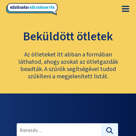
Beküldött ötletek
Az ötleteket itt abban a formában
láthatod, ahogy azokat az ötletgazdák
beadták. A szűrők segítségével tudod
szűkíteni a megjelenített listát.