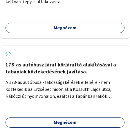
kell várni egy csatlakozásra.
Megnézem
178-as autóbusz járat körjárattá alakításával a
tabániak közlekedésének javítása.
A 178-as autóbusz - lakossági kérések ellenére - nem
közlekedik az Erzsébet hídon át a Kossuth Lajos utca,
Rákóczi út nyomvonalon, ezáltal a Tabánban lakók
belvárosba jutásának minősége jelentősen romlott a
változtatás óta! Nem tudnak továbbá a Tabániak közvetlen
járattal feljutni a Naphegyre, ahol iskola és óvoda is van a
Megnézem
körzetben élők számára. Megoldás lenne, ha a 178-as