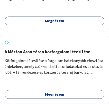
lenne szükség.
Megnézem
A Márton Áron téren körforgalom létesítése
Körforgalom létesítése a forgalom hatékonyabb elosztása
érdekében, amely csökkentheti a torlódásokat és az utazási
időt. A tér rendezése és korszerűsítése: új burkolat,
zöldfelületek, modern közösségi tér kialakítása, hogy a
hely valódi köztérré váljon, ahol az emberek szívesen
időznek.
Megnézem