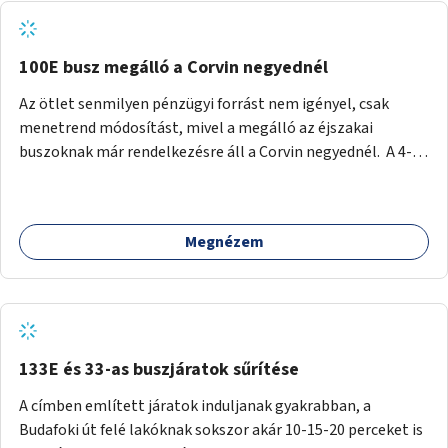
tud állni a megállóba. A környéken a tömegközlekedés
csúcsidőben már most is fullos, a Bosnyák téri beruházások
befejeztével hatványozódni fog az utazási igény.
100E busz megálló a Corvin negyednél
Az ötlet senmilyen pénzügyi forrást nem igényel, csak
menetrend módosítást, mivel a megálló az éjszakai
buszoknak már rendelkezésre áll a Corvin negyednél. A 4-es
és 6-os villamos vonalához közel élőknek a repülőtérre
kijutást, illetve onnan hazajutást nagyban megkönnyítené,
ha a 100E reptéri busz a Corvin negyed metrómegállónál is
Megnézem
megállna - főleg éjjel, amikor a metró nem jár, és a 200E
busz is sokkal ritkábban. Az utazási időt a belvárosban
100E-re fel-/leszállóknak ez az egyetlen plusz megálló
nem hosszabbítaná meg sokkal, a 4-6 vonalán lakóknak
viszont a Kálvin tér-Corvin negyed utat megspórolva 10-15
perccel rövidítheti az utazási idejét.
133E és 33-as buszjáratok sűrítése
A címben említett járatok induljanak gyakrabban, a
Budafoki út felé lakóknak sokszor akár 10-15-20 perceket is