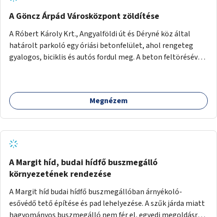
A Göncz Árpád Városközpont zöldítése
A Róbert Károly Krt., Angyalföldi út és Déryné köz által
határolt parkoló egy óriási betonfelület, ahol rengeteg
gyalogos, biciklis és autós fordul meg. A beton feltörésével,
virágágyások létesítésével, fák ültetésével a terület
kellemesebbé, élhetőbbá varázsolható. Az Angyalföldi út
menti járda és a parkoló közé kellene egy zöld sáv,
Megnézem
virágágyásokkal a meglévő fák alá, a lakóépület felőli két
autósáv közé fákat lehetne ültetni, illetve a parkoló és a
járda / bicikliút közé is jók lennének fák.
A Margit híd, budai hídfő buszmegálló
környezetének rendezése
A Margit híd budai hídfő buszmegállóban árnyékoló-
esővédő tető építése és pad lehelyezése. A szűk járda miatt
hagyományos buszmegálló nem fér el, egyedi megoldásra