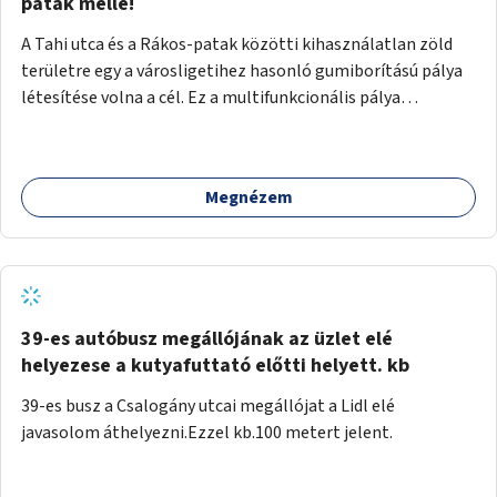
gyalogosforgalom miatt, mert távolsági buszmegálló,
patak mellé!
templom, posta, iskola is található a közelben.
A Tahi utca és a Rákos-patak közötti kihasználatlan zöld
területre egy a városligetihez hasonló gumiborítású pálya
létesítése volna a cél. Ez a multifunkcionális pálya
praktikus, mivel egyszerre űzhető röplabda, tollaslabda,
illetve lábtenisz is, az állítható hálónak köszönhetően.
Megnézem
39-es autóbusz megállójának az üzlet elé
helyezese a kutyafuttató előtti helyett. kb
39-es busz a Csalogány utcai megállójat a Lidl elé
javasolom áthelyezni.Ezzel kb.100 metert jelent.