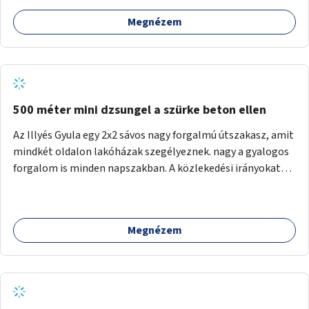
Megnézem
500 méter mini dzsungel a szürke beton ellen
Az Illyés Gyula egy 2x2 sávos nagy forgalmú útszakasz, amit
mindkét oldalon lakóházak szegélyeznek. nagy a gyalogos
forgalom is minden napszakban. A közlekedési irányokat
egy sivár zöldsáv választja el, ami kiválóan alkalmas lenne
egy nagy biodiverzitású hosszú kert kialakítására, több
szintű növényzettel, öntözőrendszerrel, esetleg
Megnézem
valamilyen vizes attrakcióval ami végfut mind az 500m-en.