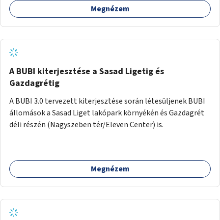
Megnézem
barátságosabbá és zöldebbé lehetne tenni a megállókat.
A BUBI kiterjesztése a Sasad Ligetig és
Gazdagrétig
A BUBI 3.0 tervezett kiterjesztése során létesüljenek BUBI
állomások a Sasad Liget lakópark környékén és Gazdagrét
déli részén (Nagyszeben tér/Eleven Center) is.
Megnézem