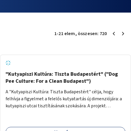
1
-
21
elem
, összesen:
720
"Kutyapiszi Kultúra: Tiszta Budapestért" ("Dog
Pee Culture: For a Clean Budapest")
A "Kutyapiszi Kultúra: Tiszta Budapestért" célja, hogy
felhívja a figyelmet a felelős kutyatartás új dimenziójára: a
kutyapiszi utcai tisztításának szokására. A projekt
keretében szeretnénk edukálni a kutyatulajdonosokat,
hogy séta közben, amikor kedvencük a járdára vizel, egy
palack vízzel öblítsék le azt, ezzel hozzájárulva a tiszta,