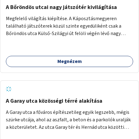
A Bőröndös utcai nagy játszótér kivilágítása
Megfelelő világítás kiépítése. A Káposztásmegyeren
található játszóterek közül szinte egyedüliként csak a
Bőröndös utca Külső-Szilágyi út felöli végén lévő nagy
játszótér nem rendelkezik közvilágítással, ami miatt a őszi
és téli hónapokban nem lehet ide járni a gyerekekkel.
Megnézem
A Garay utca közösségi térré alakítása
A Garay utca a főváros építészetileg egyik legszebb, mégis
szürke utcája, ahol az aszfalt, a beton és a parkolók uralják
a közterületet. Az utca Garay tér és Hernád utca közötti
szakasza tökéletes tere lehetne egy zöld és közösségbarát