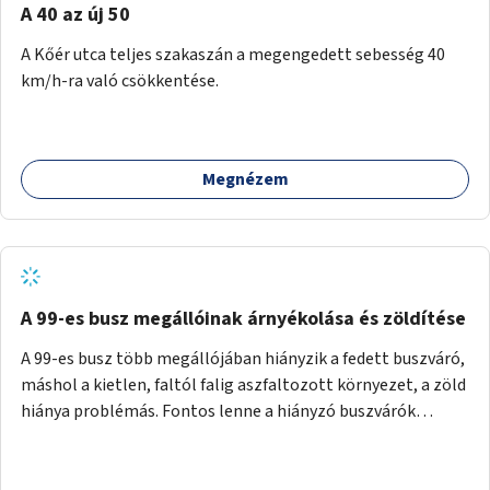
A 40 az új 50
A Kőér utca teljes szakaszán a megengedett sebesség 40
km/h-ra való csökkentése.
Megnézem
A 99-es busz megállóinak árnyékolása és zöldítése
A 99-es busz több megállójában hiányzik a fedett buszváró,
máshol a kietlen, faltól falig aszfaltozott környezet, a zöld
hiánya problémás. Fontos lenne a hiányzó buszvárók
pótlása és az árnyékolás megoldása. Mindezt a zöldítéssel
is össze lehetne kötni: ahol megoldható, ott az utasváróra
vagy akár önálló rácsozatra futtatott növényekkel