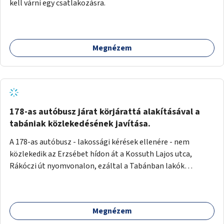
kell várni egy csatlakozásra.
Megnézem
178-as autóbusz járat körjárattá alakításával a
tabániak közlekedésének javítása.
A 178-as autóbusz - lakossági kérések ellenére - nem
közlekedik az Erzsébet hídon át a Kossuth Lajos utca,
Rákóczi út nyomvonalon, ezáltal a Tabánban lakók
belvárosba jutásának minősége jelentősen romlott a
változtatás óta! Nem tudnak továbbá a Tabániak közvetlen
járattal feljutni a Naphegyre, ahol iskola és óvoda is van a
Megnézem
körzetben élők számára. Megoldás lenne, ha a 178-as