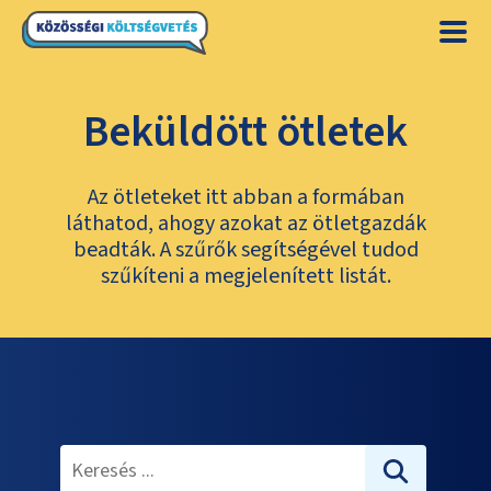
Beküldött ötletek
Az ötleteket itt abban a formában
láthatod, ahogy azokat az ötletgazdák
beadták. A szűrők segítségével tudod
szűkíteni a megjelenített listát.