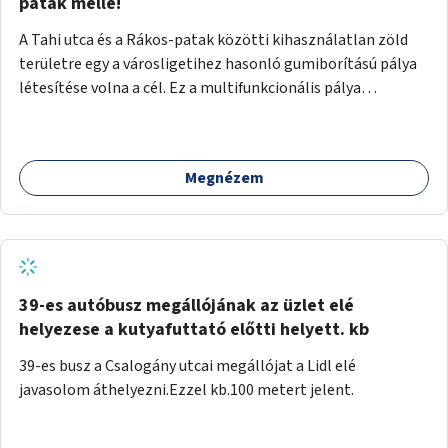
gyalogosforgalom miatt, mert távolsági buszmegálló,
patak mellé!
templom, posta, iskola is található a közelben.
A Tahi utca és a Rákos-patak közötti kihasználatlan zöld
területre egy a városligetihez hasonló gumiborítású pálya
létesítése volna a cél. Ez a multifunkcionális pálya
praktikus, mivel egyszerre űzhető röplabda, tollaslabda,
illetve lábtenisz is, az állítható hálónak köszönhetően.
Megnézem
39-es autóbusz megállójának az üzlet elé
helyezese a kutyafuttató előtti helyett. kb
39-es busz a Csalogány utcai megállójat a Lidl elé
javasolom áthelyezni.Ezzel kb.100 metert jelent.