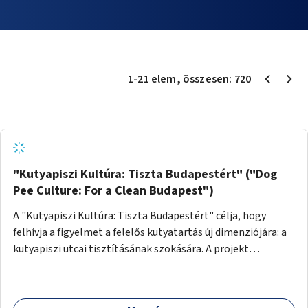
1
-
21
elem
, összesen:
720
"Kutyapiszi Kultúra: Tiszta Budapestért" ("Dog
Pee Culture: For a Clean Budapest")
A "Kutyapiszi Kultúra: Tiszta Budapestért" célja, hogy
felhívja a figyelmet a felelős kutyatartás új dimenziójára: a
kutyapiszi utcai tisztításának szokására. A projekt
keretében szeretnénk edukálni a kutyatulajdonosokat,
hogy séta közben, amikor kedvencük a járdára vizel, egy
palack vízzel öblítsék le azt, ezzel hozzájárulva a tiszta,