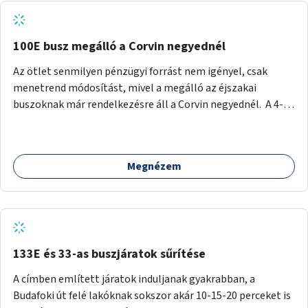
tud állni a megállóba. A környéken a tömegközlekedés
csúcsidőben már most is fullos, a Bosnyák téri beruházások
befejeztével hatványozódni fog az utazási igény.
100E busz megálló a Corvin negyednél
Az ötlet senmilyen pénzügyi forrást nem igényel, csak
menetrend módosítást, mivel a megálló az éjszakai
buszoknak már rendelkezésre áll a Corvin negyednél. A 4-es
és 6-os villamos vonalához közel élőknek a repülőtérre
kijutást, illetve onnan hazajutást nagyban megkönnyítené,
ha a 100E reptéri busz a Corvin negyed metrómegállónál is
Megnézem
megállna - főleg éjjel, amikor a metró nem jár, és a 200E
busz is sokkal ritkábban. Az utazási időt a belvárosban
100E-re fel-/leszállóknak ez az egyetlen plusz megálló
nem hosszabbítaná meg sokkal, a 4-6 vonalán lakóknak
viszont a Kálvin tér-Corvin negyed utat megspórolva 10-15
perccel rövidítheti az utazási idejét.
133E és 33-as buszjáratok sűrítése
A címben említett járatok induljanak gyakrabban, a
Budafoki út felé lakóknak sokszor akár 10-15-20 perceket is