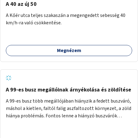
A 40 az új 50
A Kőér utca teljes szakaszán a megengedett sebesség 40
km/h-ra való csökkentése.
Megnézem
A 99-es busz megállóinak árnyékolása és zöldítése
A 99-es busz több megállójában hiányzik a fedett buszváró,
máshol a kietlen, faltól falig aszfaltozott környezet, a zöld
hiánya problémás. Fontos lenne a hiányzó buszvárók
pótlása és az árnyékolás megoldása. Mindezt a zöldítéssel
is össze lehetne kötni: ahol megoldható, ott az utasváróra
vagy akár önálló rácsozatra futtatott növényekkel