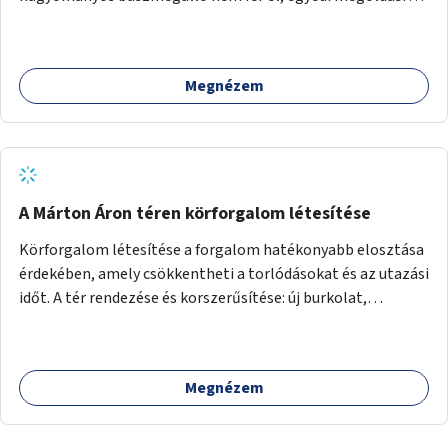
lenne szükség.
Megnézem
A Márton Áron téren körforgalom létesítése
Körforgalom létesítése a forgalom hatékonyabb elosztása
érdekében, amely csökkentheti a torlódásokat és az utazási
időt. A tér rendezése és korszerűsítése: új burkolat,
zöldfelületek, modern közösségi tér kialakítása, hogy a
hely valódi köztérré váljon, ahol az emberek szívesen
időznek.
Megnézem