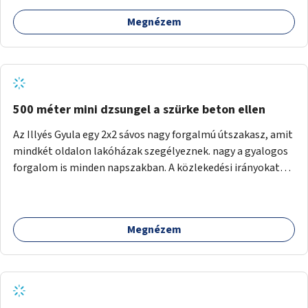
Megnézem
500 méter mini dzsungel a szürke beton ellen
Az Illyés Gyula egy 2x2 sávos nagy forgalmú útszakasz, amit
mindkét oldalon lakóházak szegélyeznek. nagy a gyalogos
forgalom is minden napszakban. A közlekedési irányokat
egy sivár zöldsáv választja el, ami kiválóan alkalmas lenne
egy nagy biodiverzitású hosszú kert kialakítására, több
szintű növényzettel, öntözőrendszerrel, esetleg
Megnézem
valamilyen vizes attrakcióval ami végfut mind az 500m-en.