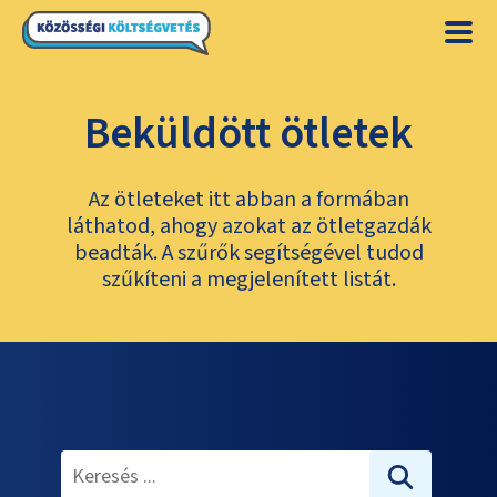
Beküldött ötletek
Az ötleteket itt abban a formában
láthatod, ahogy azokat az ötletgazdák
beadták. A szűrők segítségével tudod
szűkíteni a megjelenített listát.