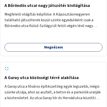
A Bőröndös utcai nagy játszótér kivilágítása
Megfelelő világítás kiépítése. A Káposztásmegyeren
található játszóterek közül szinte egyedüliként csak a
Bőröndös utca Külső-Szilágyi út felöli végén lévő nagy
játszótér nem rendelkezik közvilágítással, ami miatt a őszi
és téli hónapokban nem lehet ide járni a gyerekekkel.
Megnézem
A Garay utca közösségi térré alakítása
A Garay utca a főváros építészetileg egyik legszebb, mégis
szürke utcája, ahol az aszfalt, a beton és a parkolók uralják
a közterületet. Az utca Garay tér és Hernád utca közötti
szakasza tökéletes tere lehetne egy zöld és közösségbarát