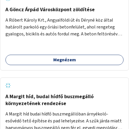
A Göncz Árpád Városközpont zöldítése
A Róbert Károly Krt., Angyalföldi út és Déryné köz által
határolt parkoló egy óriási betonfelület, ahol rengeteg
gyalogos, biciklis és autós fordul meg. A beton feltörésével,
virágágyások létesítésével, fák ültetésével a terület
kellemesebbé, élhetőbbá varázsolható. Az Angyalföldi út
menti járda és a parkoló közé kellene egy zöld sáv,
Megnézem
virágágyásokkal a meglévő fák alá, a lakóépület felőli két
autósáv közé fákat lehetne ültetni, illetve a parkoló és a
járda / bicikliút közé is jók lennének fák.
A Margit híd, budai hídfő buszmegálló
környezetének rendezése
A Margit híd budai hídfő buszmegállóban árnyékoló-
esővédő tető építése és pad lehelyezése. A szűk járda miatt
hagyományos buszmegálló nem fér el, egyedi megoldásra