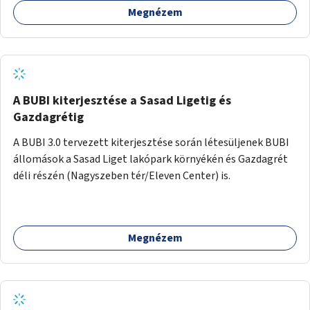
Megnézem
barátságosabbá és zöldebbé lehetne tenni a megállókat.
A BUBI kiterjesztése a Sasad Ligetig és
Gazdagrétig
A BUBI 3.0 tervezett kiterjesztése során létesüljenek BUBI
állomások a Sasad Liget lakópark környékén és Gazdagrét
déli részén (Nagyszeben tér/Eleven Center) is.
Megnézem