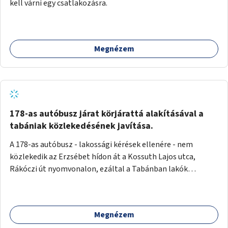
kell várni egy csatlakozásra.
Megnézem
178-as autóbusz járat körjárattá alakításával a
tabániak közlekedésének javítása.
A 178-as autóbusz - lakossági kérések ellenére - nem
közlekedik az Erzsébet hídon át a Kossuth Lajos utca,
Rákóczi út nyomvonalon, ezáltal a Tabánban lakók
belvárosba jutásának minősége jelentősen romlott a
változtatás óta! Nem tudnak továbbá a Tabániak közvetlen
járattal feljutni a Naphegyre, ahol iskola és óvoda is van a
Megnézem
körzetben élők számára. Megoldás lenne, ha a 178-as