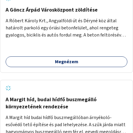
A Göncz Árpád Városközpont zöldítése
A Róbert Károly Krt., Angyalföldi út és Déryné köz által
határolt parkoló egy óriási betonfelület, ahol rengeteg
gyalogos, biciklis és autós fordul meg. A beton feltörésével,
virágágyások létesítésével, fák ültetésével a terület
kellemesebbé, élhetőbbá varázsolható. Az Angyalföldi út
menti járda és a parkoló közé kellene egy zöld sáv,
Megnézem
virágágyásokkal a meglévő fák alá, a lakóépület felőli két
autósáv közé fákat lehetne ültetni, illetve a parkoló és a
járda / bicikliút közé is jók lennének fák.
A Margit híd, budai hídfő buszmegálló
környezetének rendezése
A Margit híd budai hídfő buszmegállóban árnyékoló-
esővédő tető építése és pad lehelyezése. A szűk járda miatt
hagyományos buszmegálló nem fér el, egyedi megoldásra