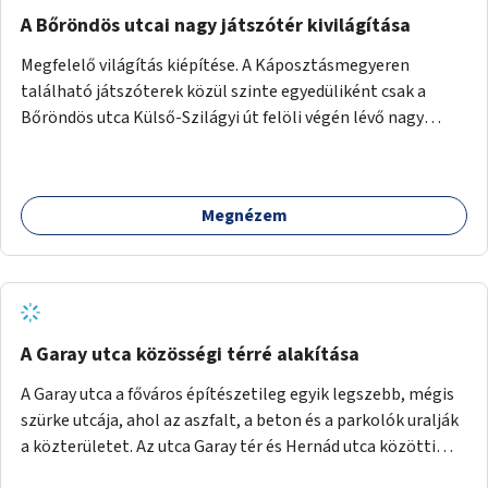
A Bőröndös utcai nagy játszótér kivilágítása
Megfelelő világítás kiépítése. A Káposztásmegyeren
található játszóterek közül szinte egyedüliként csak a
Bőröndös utca Külső-Szilágyi út felöli végén lévő nagy
játszótér nem rendelkezik közvilágítással, ami miatt a őszi
és téli hónapokban nem lehet ide járni a gyerekekkel.
Megnézem
A Garay utca közösségi térré alakítása
A Garay utca a főváros építészetileg egyik legszebb, mégis
szürke utcája, ahol az aszfalt, a beton és a parkolók uralják
a közterületet. Az utca Garay tér és Hernád utca közötti
szakasza tökéletes tere lehetne egy zöld és közösségbarát