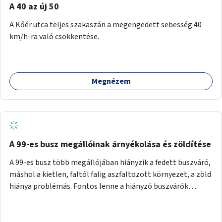
A 40 az új 50
A Kőér utca teljes szakaszán a megengedett sebesség 40
km/h-ra való csökkentése.
Megnézem
A 99-es busz megállóinak árnyékolása és zöldítése
A 99-es busz több megállójában hiányzik a fedett buszváró,
máshol a kietlen, faltól falig aszfaltozott környezet, a zöld
hiánya problémás. Fontos lenne a hiányzó buszvárók
pótlása és az árnyékolás megoldása. Mindezt a zöldítéssel
is össze lehetne kötni: ahol megoldható, ott az utasváróra
vagy akár önálló rácsozatra futtatott növényekkel