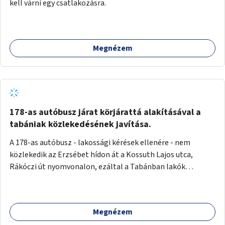
kell várni egy csatlakozásra.
Megnézem
178-as autóbusz járat körjárattá alakításával a
tabániak közlekedésének javítása.
A 178-as autóbusz - lakossági kérések ellenére - nem
közlekedik az Erzsébet hídon át a Kossuth Lajos utca,
Rákóczi út nyomvonalon, ezáltal a Tabánban lakók
belvárosba jutásának minősége jelentősen romlott a
változtatás óta! Nem tudnak továbbá a Tabániak közvetlen
járattal feljutni a Naphegyre, ahol iskola és óvoda is van a
Megnézem
körzetben élők számára. Megoldás lenne, ha a 178-as