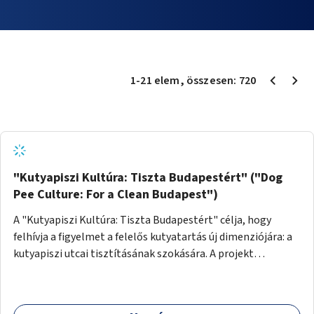
1
-
21
elem
, összesen:
720
"Kutyapiszi Kultúra: Tiszta Budapestért" ("Dog
Pee Culture: For a Clean Budapest")
A "Kutyapiszi Kultúra: Tiszta Budapestért" célja, hogy
felhívja a figyelmet a felelős kutyatartás új dimenziójára: a
kutyapiszi utcai tisztításának szokására. A projekt
keretében szeretnénk edukálni a kutyatulajdonosokat,
hogy séta közben, amikor kedvencük a járdára vizel, egy
palack vízzel öblítsék le azt, ezzel hozzájárulva a tiszta,