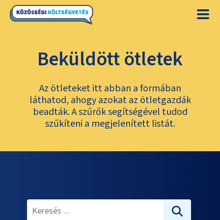
Beküldött ötletek
Az ötleteket itt abban a formában
láthatod, ahogy azokat az ötletgazdák
beadták. A szűrők segítségével tudod
szűkíteni a megjelenített listát.