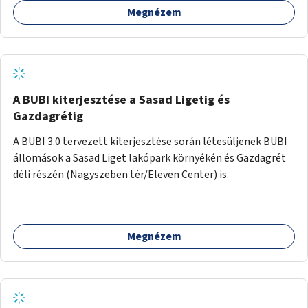
Megnézem
barátságosabbá és zöldebbé lehetne tenni a megállókat.
A BUBI kiterjesztése a Sasad Ligetig és
Gazdagrétig
A BUBI 3.0 tervezett kiterjesztése során létesüljenek BUBI
állomások a Sasad Liget lakópark környékén és Gazdagrét
déli részén (Nagyszeben tér/Eleven Center) is.
Megnézem