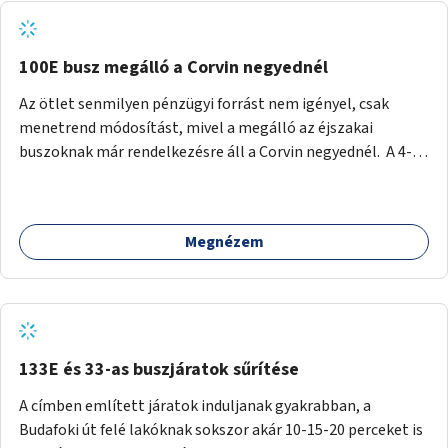
tud állni a megállóba. A környéken a tömegközlekedés
csúcsidőben már most is fullos, a Bosnyák téri beruházások
befejeztével hatványozódni fog az utazási igény.
100E busz megálló a Corvin negyednél
Az ötlet senmilyen pénzügyi forrást nem igényel, csak
menetrend módosítást, mivel a megálló az éjszakai
buszoknak már rendelkezésre áll a Corvin negyednél. A 4-es
és 6-os villamos vonalához közel élőknek a repülőtérre
kijutást, illetve onnan hazajutást nagyban megkönnyítené,
ha a 100E reptéri busz a Corvin negyed metrómegállónál is
Megnézem
megállna - főleg éjjel, amikor a metró nem jár, és a 200E
busz is sokkal ritkábban. Az utazási időt a belvárosban
100E-re fel-/leszállóknak ez az egyetlen plusz megálló
nem hosszabbítaná meg sokkal, a 4-6 vonalán lakóknak
viszont a Kálvin tér-Corvin negyed utat megspórolva 10-15
perccel rövidítheti az utazási idejét.
133E és 33-as buszjáratok sűrítése
A címben említett járatok induljanak gyakrabban, a
Budafoki út felé lakóknak sokszor akár 10-15-20 perceket is