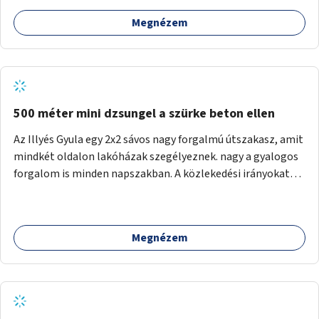
Megnézem
500 méter mini dzsungel a szürke beton ellen
Az Illyés Gyula egy 2x2 sávos nagy forgalmú útszakasz, amit
mindkét oldalon lakóházak szegélyeznek. nagy a gyalogos
forgalom is minden napszakban. A közlekedési irányokat
egy sivár zöldsáv választja el, ami kiválóan alkalmas lenne
egy nagy biodiverzitású hosszú kert kialakítására, több
szintű növényzettel, öntözőrendszerrel, esetleg
Megnézem
valamilyen vizes attrakcióval ami végfut mind az 500m-en.