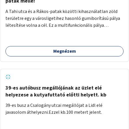
gyalogosforgalom miatt, mert távolsági buszmegálló,
patak mellé!
templom, posta, iskola is található a közelben.
A Tahi utca és a Rákos-patak közötti kihasználatlan zöld
területre egy a városligetihez hasonló gumiborítású pálya
létesítése volna a cél. Ez a multifunkcionális pálya
praktikus, mivel egyszerre űzhető röplabda, tollaslabda,
illetve lábtenisz is, az állítható hálónak köszönhetően.
Megnézem
39-es autóbusz megállójának az üzlet elé
helyezese a kutyafuttató előtti helyett. kb
39-es busz a Csalogány utcai megállójat a Lidl elé
javasolom áthelyezni.Ezzel kb.100 metert jelent.