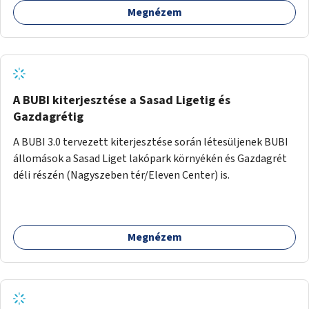
Megnézem
barátságosabbá és zöldebbé lehetne tenni a megállókat.
A BUBI kiterjesztése a Sasad Ligetig és
Gazdagrétig
A BUBI 3.0 tervezett kiterjesztése során létesüljenek BUBI
állomások a Sasad Liget lakópark környékén és Gazdagrét
déli részén (Nagyszeben tér/Eleven Center) is.
Megnézem