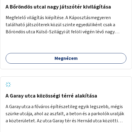
A Bőröndös utcai nagy játszótér kivilágítása
Megfelelő világítás kiépítése. A Káposztásmegyeren
található játszóterek közül szinte egyedüliként csak a
Bőröndös utca Külső-Szilágyi út felöli végén lévő nagy
játszótér nem rendelkezik közvilágítással, ami miatt a őszi
és téli hónapokban nem lehet ide járni a gyerekekkel.
Megnézem
A Garay utca közösségi térré alakítása
A Garay utca a főváros építészetileg egyik legszebb, mégis
szürke utcája, ahol az aszfalt, a beton és a parkolók uralják
a közterületet. Az utca Garay tér és Hernád utca közötti
szakasza tökéletes tere lehetne egy zöld és közösségbarát