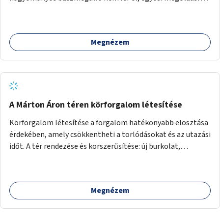
lenne szükség.
Megnézem
A Márton Áron téren körforgalom létesítése
Körforgalom létesítése a forgalom hatékonyabb elosztása
érdekében, amely csökkentheti a torlódásokat és az utazási
időt. A tér rendezése és korszerűsítése: új burkolat,
zöldfelületek, modern közösségi tér kialakítása, hogy a
hely valódi köztérré váljon, ahol az emberek szívesen
időznek.
Megnézem