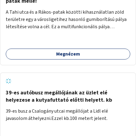
gyalogosforgalom miatt, mert távolsági buszmegálló,
patak mellé!
templom, posta, iskola is található a közelben.
A Tahi utca és a Rákos-patak közötti kihasználatlan zöld
területre egy a városligetihez hasonló gumiborítású pálya
létesítése volna a cél. Ez a multifunkcionális pálya
praktikus, mivel egyszerre űzhető röplabda, tollaslabda,
illetve lábtenisz is, az állítható hálónak köszönhetően.
Megnézem
39-es autóbusz megállójának az üzlet elé
helyezese a kutyafuttató előtti helyett. kb
39-es busz a Csalogány utcai megállójat a Lidl elé
javasolom áthelyezni.Ezzel kb.100 metert jelent.