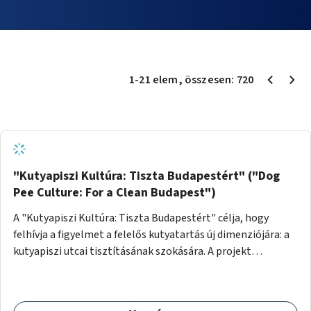
1
-
21
elem
, összesen:
720
"Kutyapiszi Kultúra: Tiszta Budapestért" ("Dog
Pee Culture: For a Clean Budapest")
A "Kutyapiszi Kultúra: Tiszta Budapestért" célja, hogy
felhívja a figyelmet a felelős kutyatartás új dimenziójára: a
kutyapiszi utcai tisztításának szokására. A projekt
keretében szeretnénk edukálni a kutyatulajdonosokat,
hogy séta közben, amikor kedvencük a járdára vizel, egy
palack vízzel öblítsék le azt, ezzel hozzájárulva a tiszta,