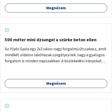
Megnézem
500 méter mini dzsungel a szürke beton ellen
Az Illyés Gyula egy 2x2 sávos nagy forgalmú útszakasz, amit
mindkét oldalon lakóházak szegélyeznek. nagy a gyalogos
forgalom is minden napszakban. A közlekedési irányokat
egy sivár zöldsáv választja el, ami kiválóan alkalmas lenne
egy nagy biodiverzitású hosszú kert kialakítására, több
szintű növényzettel, öntözőrendszerrel, esetleg
Megnézem
valamilyen vizes attrakcióval ami végfut mind az 500m-en.