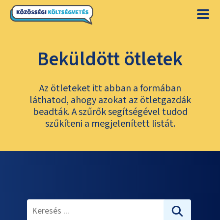
Beküldött ötletek
Az ötleteket itt abban a formában
láthatod, ahogy azokat az ötletgazdák
beadták. A szűrők segítségével tudod
szűkíteni a megjelenített listát.