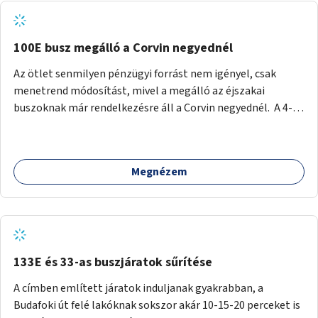
tud állni a megállóba. A környéken a tömegközlekedés
csúcsidőben már most is fullos, a Bosnyák téri beruházások
befejeztével hatványozódni fog az utazási igény.
100E busz megálló a Corvin negyednél
Az ötlet senmilyen pénzügyi forrást nem igényel, csak
menetrend módosítást, mivel a megálló az éjszakai
buszoknak már rendelkezésre áll a Corvin negyednél. A 4-es
és 6-os villamos vonalához közel élőknek a repülőtérre
kijutást, illetve onnan hazajutást nagyban megkönnyítené,
ha a 100E reptéri busz a Corvin negyed metrómegállónál is
Megnézem
megállna - főleg éjjel, amikor a metró nem jár, és a 200E
busz is sokkal ritkábban. Az utazási időt a belvárosban
100E-re fel-/leszállóknak ez az egyetlen plusz megálló
nem hosszabbítaná meg sokkal, a 4-6 vonalán lakóknak
viszont a Kálvin tér-Corvin negyed utat megspórolva 10-15
perccel rövidítheti az utazási idejét.
133E és 33-as buszjáratok sűrítése
A címben említett járatok induljanak gyakrabban, a
Budafoki út felé lakóknak sokszor akár 10-15-20 perceket is