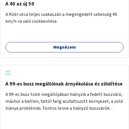
A 40 az új 50
A Kőér utca teljes szakaszán a megengedett sebesség 40
km/h-ra való csökkentése.
Megnézem
A 99-es busz megállóinak árnyékolása és zöldítése
A 99-es busz több megállójában hiányzik a fedett buszváró,
máshol a kietlen, faltól falig aszfaltozott környezet, a zöld
hiánya problémás. Fontos lenne a hiányzó buszvárók
pótlása és az árnyékolás megoldása. Mindezt a zöldítéssel
is össze lehetne kötni: ahol megoldható, ott az utasváróra
vagy akár önálló rácsozatra futtatott növényekkel