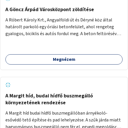
A Göncz Árpád Városközpont zöldítése
A Róbert Károly Krt., Angyalföldi út és Déryné köz által
határolt parkoló egy óriási betonfelület, ahol rengeteg
gyalogos, biciklis és autós fordul meg. A beton feltörésével,
virágágyások létesítésével, fák ültetésével a terület
kellemesebbé, élhetőbbá varázsolható. Az Angyalföldi út
menti járda és a parkoló közé kellene egy zöld sáv,
Megnézem
virágágyásokkal a meglévő fák alá, a lakóépület felőli két
autósáv közé fákat lehetne ültetni, illetve a parkoló és a
járda / bicikliút közé is jók lennének fák.
A Margit híd, budai hídfő buszmegálló
környezetének rendezése
A Margit híd budai hídfő buszmegállóban árnyékoló-
esővédő tető építése és pad lehelyezése. A szűk járda miatt
hagyományos buszmegálló nem fér el, egyedi megoldásra