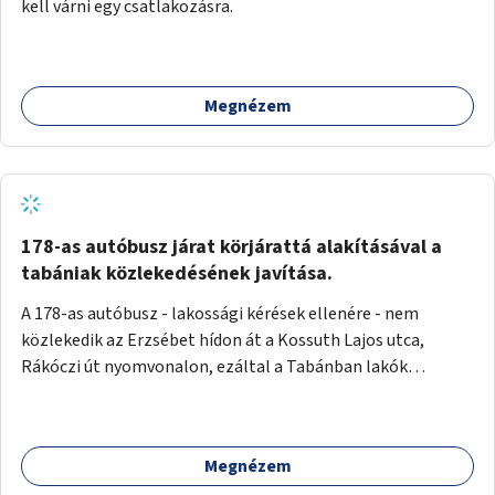
kell várni egy csatlakozásra.
Megnézem
178-as autóbusz járat körjárattá alakításával a
tabániak közlekedésének javítása.
A 178-as autóbusz - lakossági kérések ellenére - nem
közlekedik az Erzsébet hídon át a Kossuth Lajos utca,
Rákóczi út nyomvonalon, ezáltal a Tabánban lakók
belvárosba jutásának minősége jelentősen romlott a
változtatás óta! Nem tudnak továbbá a Tabániak közvetlen
járattal feljutni a Naphegyre, ahol iskola és óvoda is van a
Megnézem
körzetben élők számára. Megoldás lenne, ha a 178-as