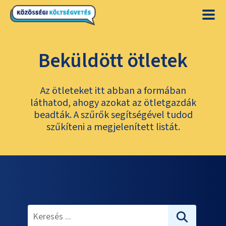
Beküldött ötletek
Az ötleteket itt abban a formában
láthatod, ahogy azokat az ötletgazdák
beadták. A szűrők segítségével tudod
szűkíteni a megjelenített listát.