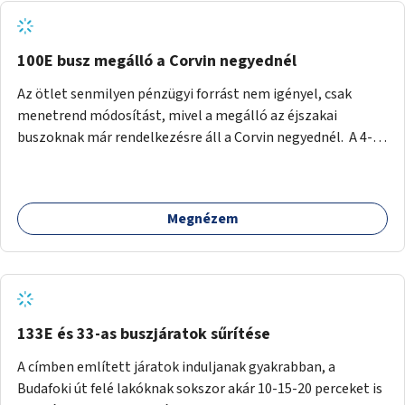
tud állni a megállóba. A környéken a tömegközlekedés
csúcsidőben már most is fullos, a Bosnyák téri beruházások
befejeztével hatványozódni fog az utazási igény.
100E busz megálló a Corvin negyednél
Az ötlet senmilyen pénzügyi forrást nem igényel, csak
menetrend módosítást, mivel a megálló az éjszakai
buszoknak már rendelkezésre áll a Corvin negyednél. A 4-es
és 6-os villamos vonalához közel élőknek a repülőtérre
kijutást, illetve onnan hazajutást nagyban megkönnyítené,
ha a 100E reptéri busz a Corvin negyed metrómegállónál is
Megnézem
megállna - főleg éjjel, amikor a metró nem jár, és a 200E
busz is sokkal ritkábban. Az utazási időt a belvárosban
100E-re fel-/leszállóknak ez az egyetlen plusz megálló
nem hosszabbítaná meg sokkal, a 4-6 vonalán lakóknak
viszont a Kálvin tér-Corvin negyed utat megspórolva 10-15
perccel rövidítheti az utazási idejét.
133E és 33-as buszjáratok sűrítése
A címben említett járatok induljanak gyakrabban, a
Budafoki út felé lakóknak sokszor akár 10-15-20 perceket is