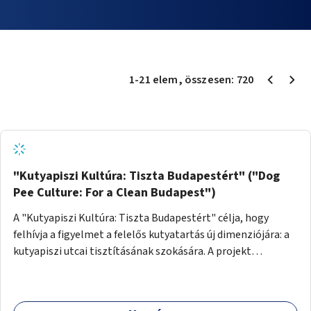
1
-
21
elem
, összesen:
720
"Kutyapiszi Kultúra: Tiszta Budapestért" ("Dog
Pee Culture: For a Clean Budapest")
A "Kutyapiszi Kultúra: Tiszta Budapestért" célja, hogy
felhívja a figyelmet a felelős kutyatartás új dimenziójára: a
kutyapiszi utcai tisztításának szokására. A projekt
keretében szeretnénk edukálni a kutyatulajdonosokat,
hogy séta közben, amikor kedvencük a járdára vizel, egy
palack vízzel öblítsék le azt, ezzel hozzájárulva a tiszta,