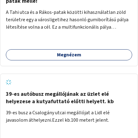
gyalogosforgalom miatt, mert távolsági buszmegálló,
patak mellé!
templom, posta, iskola is található a közelben.
A Tahi utca és a Rákos-patak közötti kihasználatlan zöld
területre egy a városligetihez hasonló gumiborítású pálya
létesítése volna a cél. Ez a multifunkcionális pálya
praktikus, mivel egyszerre űzhető röplabda, tollaslabda,
illetve lábtenisz is, az állítható hálónak köszönhetően.
Megnézem
39-es autóbusz megállójának az üzlet elé
helyezese a kutyafuttató előtti helyett. kb
39-es busz a Csalogány utcai megállójat a Lidl elé
javasolom áthelyezni.Ezzel kb.100 metert jelent.