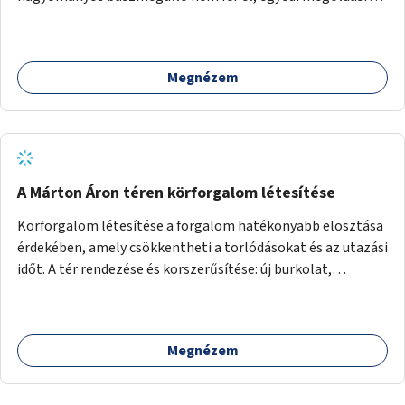
lenne szükség.
Megnézem
A Márton Áron téren körforgalom létesítése
Körforgalom létesítése a forgalom hatékonyabb elosztása
érdekében, amely csökkentheti a torlódásokat és az utazási
időt. A tér rendezése és korszerűsítése: új burkolat,
zöldfelületek, modern közösségi tér kialakítása, hogy a
hely valódi köztérré váljon, ahol az emberek szívesen
időznek.
Megnézem