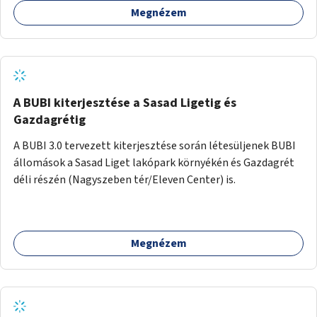
Megnézem
barátságosabbá és zöldebbé lehetne tenni a megállókat.
A BUBI kiterjesztése a Sasad Ligetig és
Gazdagrétig
A BUBI 3.0 tervezett kiterjesztése során létesüljenek BUBI
állomások a Sasad Liget lakópark környékén és Gazdagrét
déli részén (Nagyszeben tér/Eleven Center) is.
Megnézem