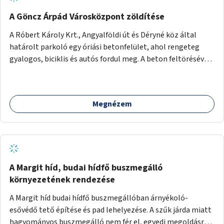
A Göncz Árpád Városközpont zöldítése
A Róbert Károly Krt., Angyalföldi út és Déryné köz által
határolt parkoló egy óriási betonfelület, ahol rengeteg
gyalogos, biciklis és autós fordul meg. A beton feltörésével,
virágágyások létesítésével, fák ültetésével a terület
kellemesebbé, élhetőbbá varázsolható. Az Angyalföldi út
menti járda és a parkoló közé kellene egy zöld sáv,
Megnézem
virágágyásokkal a meglévő fák alá, a lakóépület felőli két
autósáv közé fákat lehetne ültetni, illetve a parkoló és a
járda / bicikliút közé is jók lennének fák.
A Margit híd, budai hídfő buszmegálló
környezetének rendezése
A Margit híd budai hídfő buszmegállóban árnyékoló-
esővédő tető építése és pad lehelyezése. A szűk járda miatt
hagyományos buszmegálló nem fér el, egyedi megoldásra