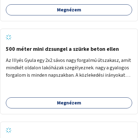
Megnézem
500 méter mini dzsungel a szürke beton ellen
Az Illyés Gyula egy 2x2 sávos nagy forgalmú útszakasz, amit
mindkét oldalon lakóházak szegélyeznek. nagy a gyalogos
forgalom is minden napszakban. A közlekedési irányokat
egy sivár zöldsáv választja el, ami kiválóan alkalmas lenne
egy nagy biodiverzitású hosszú kert kialakítására, több
szintű növényzettel, öntözőrendszerrel, esetleg
Megnézem
valamilyen vizes attrakcióval ami végfut mind az 500m-en.