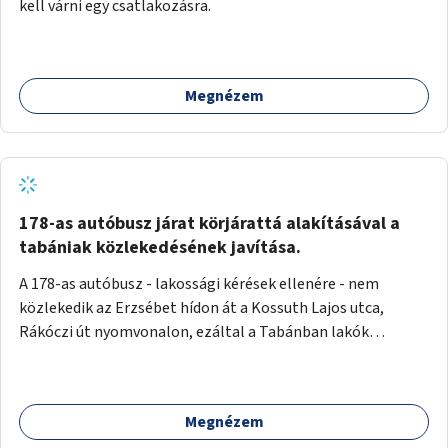
kell várni egy csatlakozásra.
Megnézem
178-as autóbusz járat körjárattá alakításával a
tabániak közlekedésének javítása.
A 178-as autóbusz - lakossági kérések ellenére - nem
közlekedik az Erzsébet hídon át a Kossuth Lajos utca,
Rákóczi út nyomvonalon, ezáltal a Tabánban lakók
belvárosba jutásának minősége jelentősen romlott a
változtatás óta! Nem tudnak továbbá a Tabániak közvetlen
járattal feljutni a Naphegyre, ahol iskola és óvoda is van a
Megnézem
körzetben élők számára. Megoldás lenne, ha a 178-as