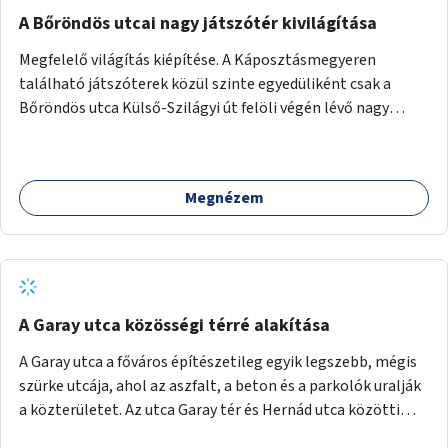
A Bőröndös utcai nagy játszótér kivilágítása
Megfelelő világítás kiépítése. A Káposztásmegyeren
található játszóterek közül szinte egyedüliként csak a
Bőröndös utca Külső-Szilágyi út felöli végén lévő nagy
játszótér nem rendelkezik közvilágítással, ami miatt a őszi
és téli hónapokban nem lehet ide járni a gyerekekkel.
Megnézem
A Garay utca közösségi térré alakítása
A Garay utca a főváros építészetileg egyik legszebb, mégis
szürke utcája, ahol az aszfalt, a beton és a parkolók uralják
a közterületet. Az utca Garay tér és Hernád utca közötti
szakasza tökéletes tere lehetne egy zöld és közösségbarát