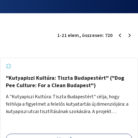
1
-
21
elem
, összesen:
720
"Kutyapiszi Kultúra: Tiszta Budapestért" ("Dog
Pee Culture: For a Clean Budapest")
A "Kutyapiszi Kultúra: Tiszta Budapestért" célja, hogy
felhívja a figyelmet a felelős kutyatartás új dimenziójára: a
kutyapiszi utcai tisztításának szokására. A projekt
keretében szeretnénk edukálni a kutyatulajdonosokat,
hogy séta közben, amikor kedvencük a járdára vizel, egy
palack vízzel öblítsék le azt, ezzel hozzájárulva a tiszta,