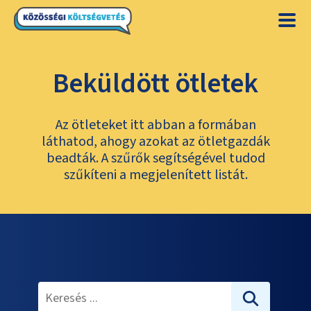
Beküldött ötletek
Az ötleteket itt abban a formában
láthatod, ahogy azokat az ötletgazdák
beadták. A szűrők segítségével tudod
szűkíteni a megjelenített listát.