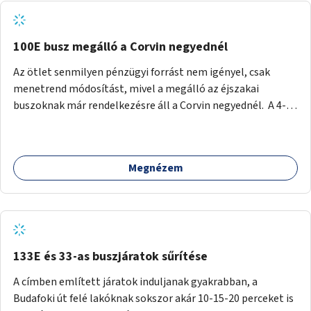
tud állni a megállóba. A környéken a tömegközlekedés
csúcsidőben már most is fullos, a Bosnyák téri beruházások
befejeztével hatványozódni fog az utazási igény.
100E busz megálló a Corvin negyednél
Az ötlet senmilyen pénzügyi forrást nem igényel, csak
menetrend módosítást, mivel a megálló az éjszakai
buszoknak már rendelkezésre áll a Corvin negyednél. A 4-es
és 6-os villamos vonalához közel élőknek a repülőtérre
kijutást, illetve onnan hazajutást nagyban megkönnyítené,
ha a 100E reptéri busz a Corvin negyed metrómegállónál is
Megnézem
megállna - főleg éjjel, amikor a metró nem jár, és a 200E
busz is sokkal ritkábban. Az utazási időt a belvárosban
100E-re fel-/leszállóknak ez az egyetlen plusz megálló
nem hosszabbítaná meg sokkal, a 4-6 vonalán lakóknak
viszont a Kálvin tér-Corvin negyed utat megspórolva 10-15
perccel rövidítheti az utazási idejét.
133E és 33-as buszjáratok sűrítése
A címben említett járatok induljanak gyakrabban, a
Budafoki út felé lakóknak sokszor akár 10-15-20 perceket is