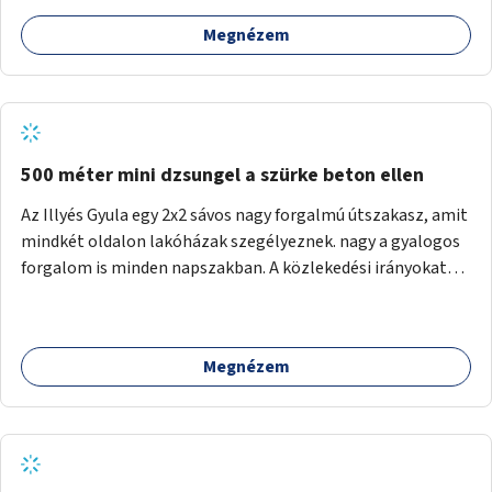
Megnézem
500 méter mini dzsungel a szürke beton ellen
Az Illyés Gyula egy 2x2 sávos nagy forgalmú útszakasz, amit
mindkét oldalon lakóházak szegélyeznek. nagy a gyalogos
forgalom is minden napszakban. A közlekedési irányokat
egy sivár zöldsáv választja el, ami kiválóan alkalmas lenne
egy nagy biodiverzitású hosszú kert kialakítására, több
szintű növényzettel, öntözőrendszerrel, esetleg
Megnézem
valamilyen vizes attrakcióval ami végfut mind az 500m-en.