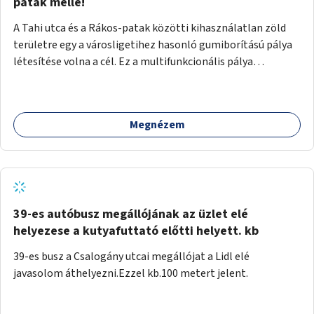
gyalogosforgalom miatt, mert távolsági buszmegálló,
patak mellé!
templom, posta, iskola is található a közelben.
A Tahi utca és a Rákos-patak közötti kihasználatlan zöld
területre egy a városligetihez hasonló gumiborítású pálya
létesítése volna a cél. Ez a multifunkcionális pálya
praktikus, mivel egyszerre űzhető röplabda, tollaslabda,
illetve lábtenisz is, az állítható hálónak köszönhetően.
Megnézem
39-es autóbusz megállójának az üzlet elé
helyezese a kutyafuttató előtti helyett. kb
39-es busz a Csalogány utcai megállójat a Lidl elé
javasolom áthelyezni.Ezzel kb.100 metert jelent.