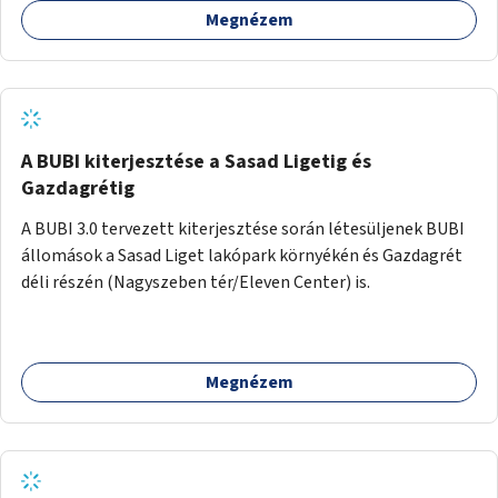
Megnézem
barátságosabbá és zöldebbé lehetne tenni a megállókat.
A BUBI kiterjesztése a Sasad Ligetig és
Gazdagrétig
A BUBI 3.0 tervezett kiterjesztése során létesüljenek BUBI
állomások a Sasad Liget lakópark környékén és Gazdagrét
déli részén (Nagyszeben tér/Eleven Center) is.
Megnézem