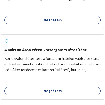
lenne szükség.
Megnézem
A Márton Áron téren körforgalom létesítése
Körforgalom létesítése a forgalom hatékonyabb elosztása
érdekében, amely csökkentheti a torlódásokat és az utazási
időt. A tér rendezése és korszerűsítése: új burkolat,
zöldfelületek, modern közösségi tér kialakítása, hogy a
hely valódi köztérré váljon, ahol az emberek szívesen
időznek.
Megnézem