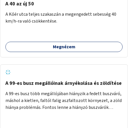
A 40 az új 50
A Kőér utca teljes szakaszán a megengedett sebesség 40
km/h-ra való csökkentése.
Megnézem
A 99-es busz megállóinak árnyékolása és zöldítése
A 99-es busz több megállójában hiányzik a fedett buszváró,
máshol a kietlen, faltól falig aszfaltozott környezet, a zöld
hiánya problémás. Fontos lenne a hiányzó buszvárók
pótlása és az árnyékolás megoldása. Mindezt a zöldítéssel
is össze lehetne kötni: ahol megoldható, ott az utasváróra
vagy akár önálló rácsozatra futtatott növényekkel