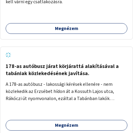
kell várni egy csatlakozásra.
Megnézem
178-as autóbusz járat körjárattá alakításával a
tabániak közlekedésének javítása.
A 178-as autóbusz - lakossági kérések ellenére - nem
közlekedik az Erzsébet hídon át a Kossuth Lajos utca,
Rákóczi út nyomvonalon, ezáltal a Tabánban lakók
belvárosba jutásának minősége jelentősen romlott a
változtatás óta! Nem tudnak továbbá a Tabániak közvetlen
járattal feljutni a Naphegyre, ahol iskola és óvoda is van a
Megnézem
körzetben élők számára. Megoldás lenne, ha a 178-as