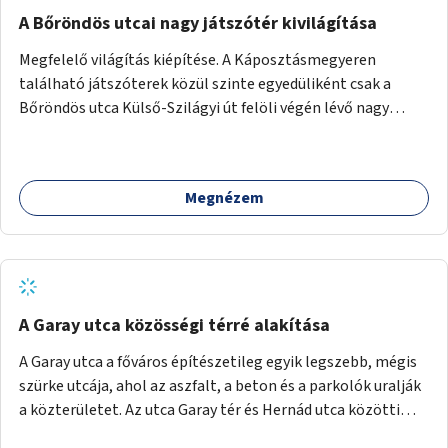
A Bőröndös utcai nagy játszótér kivilágítása
Megfelelő világítás kiépítése. A Káposztásmegyeren
található játszóterek közül szinte egyedüliként csak a
Bőröndös utca Külső-Szilágyi út felöli végén lévő nagy
játszótér nem rendelkezik közvilágítással, ami miatt a őszi
és téli hónapokban nem lehet ide járni a gyerekekkel.
Megnézem
A Garay utca közösségi térré alakítása
A Garay utca a főváros építészetileg egyik legszebb, mégis
szürke utcája, ahol az aszfalt, a beton és a parkolók uralják
a közterületet. Az utca Garay tér és Hernád utca közötti
szakasza tökéletes tere lehetne egy zöld és közösségbarát