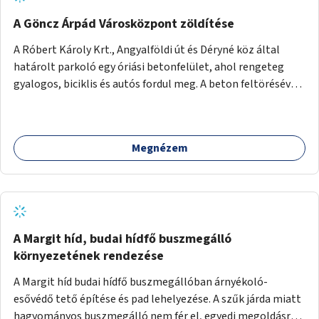
A Göncz Árpád Városközpont zöldítése
A Róbert Károly Krt., Angyalföldi út és Déryné köz által
határolt parkoló egy óriási betonfelület, ahol rengeteg
gyalogos, biciklis és autós fordul meg. A beton feltörésével,
virágágyások létesítésével, fák ültetésével a terület
kellemesebbé, élhetőbbá varázsolható. Az Angyalföldi út
menti járda és a parkoló közé kellene egy zöld sáv,
Megnézem
virágágyásokkal a meglévő fák alá, a lakóépület felőli két
autósáv közé fákat lehetne ültetni, illetve a parkoló és a
járda / bicikliút közé is jók lennének fák.
A Margit híd, budai hídfő buszmegálló
környezetének rendezése
A Margit híd budai hídfő buszmegállóban árnyékoló-
esővédő tető építése és pad lehelyezése. A szűk járda miatt
hagyományos buszmegálló nem fér el, egyedi megoldásra