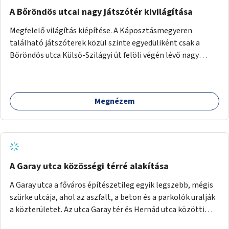
A Bőröndös utcai nagy játszótér kivilágítása
Megfelelő világítás kiépítése. A Káposztásmegyeren
található játszóterek közül szinte egyedüliként csak a
Bőröndös utca Külső-Szilágyi út felöli végén lévő nagy
játszótér nem rendelkezik közvilágítással, ami miatt a őszi
és téli hónapokban nem lehet ide járni a gyerekekkel.
Megnézem
A Garay utca közösségi térré alakítása
A Garay utca a főváros építészetileg egyik legszebb, mégis
szürke utcája, ahol az aszfalt, a beton és a parkolók uralják
a közterületet. Az utca Garay tér és Hernád utca közötti
szakasza tökéletes tere lehetne egy zöld és közösségbarát