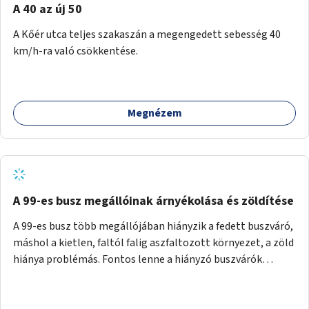
A 40 az új 50
A Kőér utca teljes szakaszán a megengedett sebesség 40
km/h-ra való csökkentése.
Megnézem
A 99-es busz megállóinak árnyékolása és zöldítése
A 99-es busz több megállójában hiányzik a fedett buszváró,
máshol a kietlen, faltól falig aszfaltozott környezet, a zöld
hiánya problémás. Fontos lenne a hiányzó buszvárók
pótlása és az árnyékolás megoldása. Mindezt a zöldítéssel
is össze lehetne kötni: ahol megoldható, ott az utasváróra
vagy akár önálló rácsozatra futtatott növényekkel