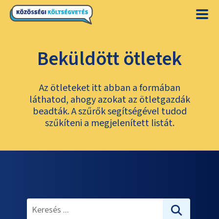
Beküldött ötletek
Az ötleteket itt abban a formában
láthatod, ahogy azokat az ötletgazdák
beadták. A szűrők segítségével tudod
szűkíteni a megjelenített listát.