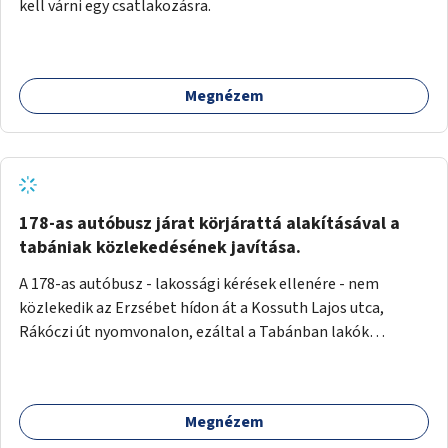
kell várni egy csatlakozásra.
Megnézem
178-as autóbusz járat körjárattá alakításával a
tabániak közlekedésének javítása.
A 178-as autóbusz - lakossági kérések ellenére - nem
közlekedik az Erzsébet hídon át a Kossuth Lajos utca,
Rákóczi út nyomvonalon, ezáltal a Tabánban lakók
belvárosba jutásának minősége jelentősen romlott a
változtatás óta! Nem tudnak továbbá a Tabániak közvetlen
járattal feljutni a Naphegyre, ahol iskola és óvoda is van a
Megnézem
körzetben élők számára. Megoldás lenne, ha a 178-as