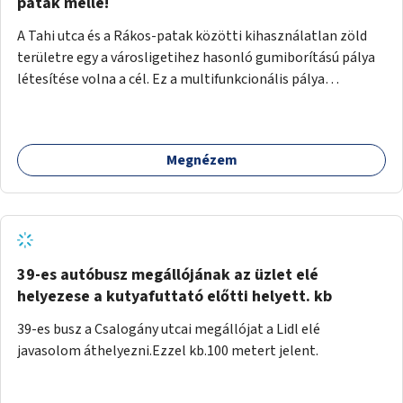
gyalogosforgalom miatt, mert távolsági buszmegálló,
patak mellé!
templom, posta, iskola is található a közelben.
A Tahi utca és a Rákos-patak közötti kihasználatlan zöld
területre egy a városligetihez hasonló gumiborítású pálya
létesítése volna a cél. Ez a multifunkcionális pálya
praktikus, mivel egyszerre űzhető röplabda, tollaslabda,
illetve lábtenisz is, az állítható hálónak köszönhetően.
Megnézem
39-es autóbusz megállójának az üzlet elé
helyezese a kutyafuttató előtti helyett. kb
39-es busz a Csalogány utcai megállójat a Lidl elé
javasolom áthelyezni.Ezzel kb.100 metert jelent.