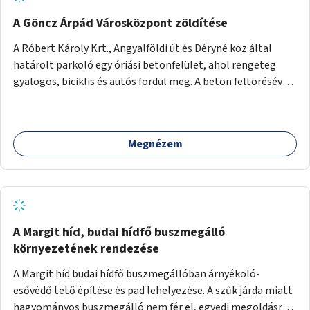
A Göncz Árpád Városközpont zöldítése
A Róbert Károly Krt., Angyalföldi út és Déryné köz által
határolt parkoló egy óriási betonfelület, ahol rengeteg
gyalogos, biciklis és autós fordul meg. A beton feltörésével,
virágágyások létesítésével, fák ültetésével a terület
kellemesebbé, élhetőbbá varázsolható. Az Angyalföldi út
menti járda és a parkoló közé kellene egy zöld sáv,
Megnézem
virágágyásokkal a meglévő fák alá, a lakóépület felőli két
autósáv közé fákat lehetne ültetni, illetve a parkoló és a
járda / bicikliút közé is jók lennének fák.
A Margit híd, budai hídfő buszmegálló
környezetének rendezése
A Margit híd budai hídfő buszmegállóban árnyékoló-
esővédő tető építése és pad lehelyezése. A szűk járda miatt
hagyományos buszmegálló nem fér el, egyedi megoldásra