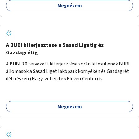
Megnézem
barátságosabbá és zöldebbé lehetne tenni a megállókat.
A BUBI kiterjesztése a Sasad Ligetig és
Gazdagrétig
A BUBI 3.0 tervezett kiterjesztése során létesüljenek BUBI
állomások a Sasad Liget lakópark környékén és Gazdagrét
déli részén (Nagyszeben tér/Eleven Center) is.
Megnézem