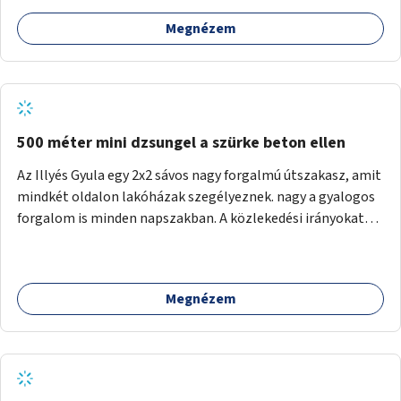
Megnézem
500 méter mini dzsungel a szürke beton ellen
Az Illyés Gyula egy 2x2 sávos nagy forgalmú útszakasz, amit
mindkét oldalon lakóházak szegélyeznek. nagy a gyalogos
forgalom is minden napszakban. A közlekedési irányokat
egy sivár zöldsáv választja el, ami kiválóan alkalmas lenne
egy nagy biodiverzitású hosszú kert kialakítására, több
szintű növényzettel, öntözőrendszerrel, esetleg
Megnézem
valamilyen vizes attrakcióval ami végfut mind az 500m-en.