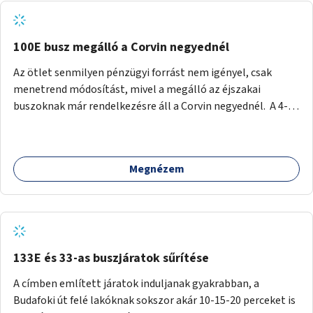
tud állni a megállóba. A környéken a tömegközlekedés
csúcsidőben már most is fullos, a Bosnyák téri beruházások
befejeztével hatványozódni fog az utazási igény.
100E busz megálló a Corvin negyednél
Az ötlet senmilyen pénzügyi forrást nem igényel, csak
menetrend módosítást, mivel a megálló az éjszakai
buszoknak már rendelkezésre áll a Corvin negyednél. A 4-es
és 6-os villamos vonalához közel élőknek a repülőtérre
kijutást, illetve onnan hazajutást nagyban megkönnyítené,
ha a 100E reptéri busz a Corvin negyed metrómegállónál is
Megnézem
megállna - főleg éjjel, amikor a metró nem jár, és a 200E
busz is sokkal ritkábban. Az utazási időt a belvárosban
100E-re fel-/leszállóknak ez az egyetlen plusz megálló
nem hosszabbítaná meg sokkal, a 4-6 vonalán lakóknak
viszont a Kálvin tér-Corvin negyed utat megspórolva 10-15
perccel rövidítheti az utazási idejét.
133E és 33-as buszjáratok sűrítése
A címben említett járatok induljanak gyakrabban, a
Budafoki út felé lakóknak sokszor akár 10-15-20 perceket is