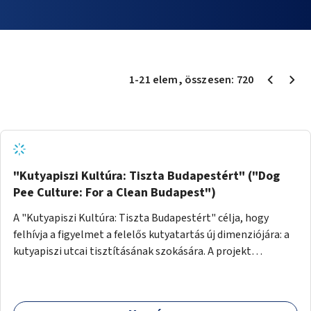
1
-
21
elem
, összesen:
720
"Kutyapiszi Kultúra: Tiszta Budapestért" ("Dog
Pee Culture: For a Clean Budapest")
A "Kutyapiszi Kultúra: Tiszta Budapestért" célja, hogy
felhívja a figyelmet a felelős kutyatartás új dimenziójára: a
kutyapiszi utcai tisztításának szokására. A projekt
keretében szeretnénk edukálni a kutyatulajdonosokat,
hogy séta közben, amikor kedvencük a járdára vizel, egy
palack vízzel öblítsék le azt, ezzel hozzájárulva a tiszta,