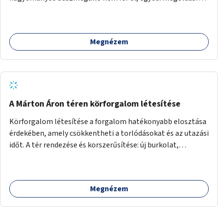
lenne szükség.
Megnézem
A Márton Áron téren körforgalom létesítése
Körforgalom létesítése a forgalom hatékonyabb elosztása
érdekében, amely csökkentheti a torlódásokat és az utazási
időt. A tér rendezése és korszerűsítése: új burkolat,
zöldfelületek, modern közösségi tér kialakítása, hogy a
hely valódi köztérré váljon, ahol az emberek szívesen
időznek.
Megnézem