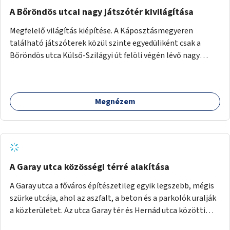
A Bőröndös utcai nagy játszótér kivilágítása
Megfelelő világítás kiépítése. A Káposztásmegyeren
található játszóterek közül szinte egyedüliként csak a
Bőröndös utca Külső-Szilágyi út felöli végén lévő nagy
játszótér nem rendelkezik közvilágítással, ami miatt a őszi
és téli hónapokban nem lehet ide járni a gyerekekkel.
Megnézem
A Garay utca közösségi térré alakítása
A Garay utca a főváros építészetileg egyik legszebb, mégis
szürke utcája, ahol az aszfalt, a beton és a parkolók uralják
a közterületet. Az utca Garay tér és Hernád utca közötti
szakasza tökéletes tere lehetne egy zöld és közösségbarát