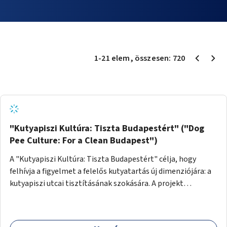
1
-
21
elem
, összesen:
720
"Kutyapiszi Kultúra: Tiszta Budapestért" ("Dog
Pee Culture: For a Clean Budapest")
A "Kutyapiszi Kultúra: Tiszta Budapestért" célja, hogy
felhívja a figyelmet a felelős kutyatartás új dimenziójára: a
kutyapiszi utcai tisztításának szokására. A projekt
keretében szeretnénk edukálni a kutyatulajdonosokat,
hogy séta közben, amikor kedvencük a járdára vizel, egy
palack vízzel öblítsék le azt, ezzel hozzájárulva a tiszta,