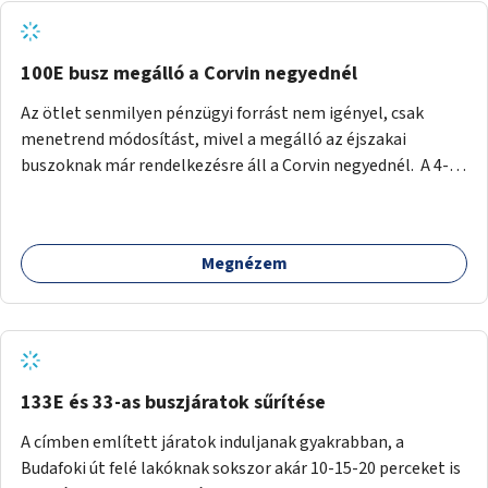
tud állni a megállóba. A környéken a tömegközlekedés
csúcsidőben már most is fullos, a Bosnyák téri beruházások
befejeztével hatványozódni fog az utazási igény.
100E busz megálló a Corvin negyednél
Az ötlet senmilyen pénzügyi forrást nem igényel, csak
menetrend módosítást, mivel a megálló az éjszakai
buszoknak már rendelkezésre áll a Corvin negyednél. A 4-es
és 6-os villamos vonalához közel élőknek a repülőtérre
kijutást, illetve onnan hazajutást nagyban megkönnyítené,
ha a 100E reptéri busz a Corvin negyed metrómegállónál is
Megnézem
megállna - főleg éjjel, amikor a metró nem jár, és a 200E
busz is sokkal ritkábban. Az utazási időt a belvárosban
100E-re fel-/leszállóknak ez az egyetlen plusz megálló
nem hosszabbítaná meg sokkal, a 4-6 vonalán lakóknak
viszont a Kálvin tér-Corvin negyed utat megspórolva 10-15
perccel rövidítheti az utazási idejét.
133E és 33-as buszjáratok sűrítése
A címben említett járatok induljanak gyakrabban, a
Budafoki út felé lakóknak sokszor akár 10-15-20 perceket is