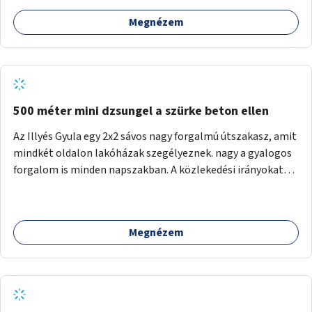
Megnézem
500 méter mini dzsungel a szürke beton ellen
Az Illyés Gyula egy 2x2 sávos nagy forgalmú útszakasz, amit
mindkét oldalon lakóházak szegélyeznek. nagy a gyalogos
forgalom is minden napszakban. A közlekedési irányokat
egy sivár zöldsáv választja el, ami kiválóan alkalmas lenne
egy nagy biodiverzitású hosszú kert kialakítására, több
szintű növényzettel, öntözőrendszerrel, esetleg
Megnézem
valamilyen vizes attrakcióval ami végfut mind az 500m-en.