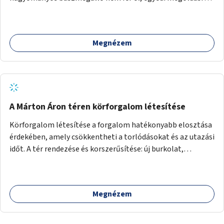
lenne szükség.
Megnézem
A Márton Áron téren körforgalom létesítése
Körforgalom létesítése a forgalom hatékonyabb elosztása
érdekében, amely csökkentheti a torlódásokat és az utazási
időt. A tér rendezése és korszerűsítése: új burkolat,
zöldfelületek, modern közösségi tér kialakítása, hogy a
hely valódi köztérré váljon, ahol az emberek szívesen
időznek.
Megnézem