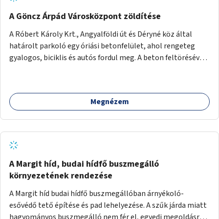
A Göncz Árpád Városközpont zöldítése
A Róbert Károly Krt., Angyalföldi út és Déryné köz által
határolt parkoló egy óriási betonfelület, ahol rengeteg
gyalogos, biciklis és autós fordul meg. A beton feltörésével,
virágágyások létesítésével, fák ültetésével a terület
kellemesebbé, élhetőbbá varázsolható. Az Angyalföldi út
menti járda és a parkoló közé kellene egy zöld sáv,
Megnézem
virágágyásokkal a meglévő fák alá, a lakóépület felőli két
autósáv közé fákat lehetne ültetni, illetve a parkoló és a
járda / bicikliút közé is jók lennének fák.
A Margit híd, budai hídfő buszmegálló
környezetének rendezése
A Margit híd budai hídfő buszmegállóban árnyékoló-
esővédő tető építése és pad lehelyezése. A szűk járda miatt
hagyományos buszmegálló nem fér el, egyedi megoldásra