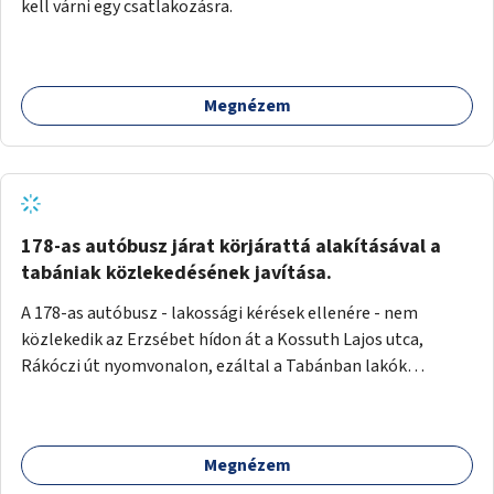
kell várni egy csatlakozásra.
Megnézem
178-as autóbusz járat körjárattá alakításával a
tabániak közlekedésének javítása.
A 178-as autóbusz - lakossági kérések ellenére - nem
közlekedik az Erzsébet hídon át a Kossuth Lajos utca,
Rákóczi út nyomvonalon, ezáltal a Tabánban lakók
belvárosba jutásának minősége jelentősen romlott a
változtatás óta! Nem tudnak továbbá a Tabániak közvetlen
járattal feljutni a Naphegyre, ahol iskola és óvoda is van a
Megnézem
körzetben élők számára. Megoldás lenne, ha a 178-as