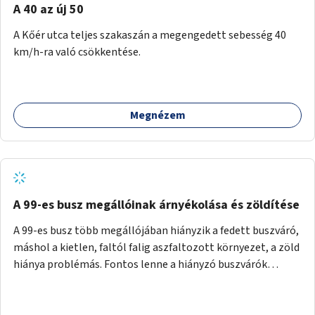
A 40 az új 50
A Kőér utca teljes szakaszán a megengedett sebesség 40
km/h-ra való csökkentése.
Megnézem
A 99-es busz megállóinak árnyékolása és zöldítése
A 99-es busz több megállójában hiányzik a fedett buszváró,
máshol a kietlen, faltól falig aszfaltozott környezet, a zöld
hiánya problémás. Fontos lenne a hiányzó buszvárók
pótlása és az árnyékolás megoldása. Mindezt a zöldítéssel
is össze lehetne kötni: ahol megoldható, ott az utasváróra
vagy akár önálló rácsozatra futtatott növényekkel