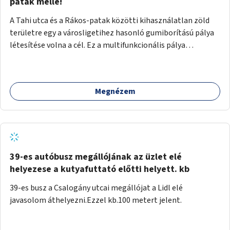
gyalogosforgalom miatt, mert távolsági buszmegálló,
patak mellé!
templom, posta, iskola is található a közelben.
A Tahi utca és a Rákos-patak közötti kihasználatlan zöld
területre egy a városligetihez hasonló gumiborítású pálya
létesítése volna a cél. Ez a multifunkcionális pálya
praktikus, mivel egyszerre űzhető röplabda, tollaslabda,
illetve lábtenisz is, az állítható hálónak köszönhetően.
Megnézem
39-es autóbusz megállójának az üzlet elé
helyezese a kutyafuttató előtti helyett. kb
39-es busz a Csalogány utcai megállójat a Lidl elé
javasolom áthelyezni.Ezzel kb.100 metert jelent.