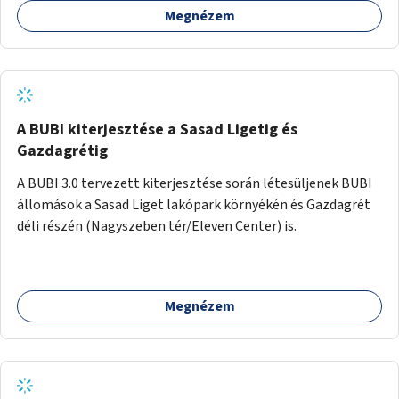
Megnézem
barátságosabbá és zöldebbé lehetne tenni a megállókat.
A BUBI kiterjesztése a Sasad Ligetig és
Gazdagrétig
A BUBI 3.0 tervezett kiterjesztése során létesüljenek BUBI
állomások a Sasad Liget lakópark környékén és Gazdagrét
déli részén (Nagyszeben tér/Eleven Center) is.
Megnézem