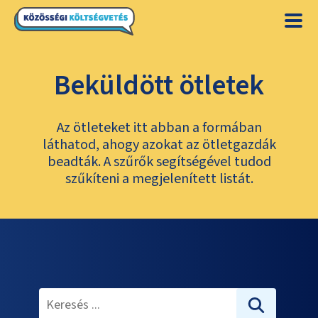
Beküldött ötletek
Az ötleteket itt abban a formában
láthatod, ahogy azokat az ötletgazdák
beadták. A szűrők segítségével tudod
szűkíteni a megjelenített listát.