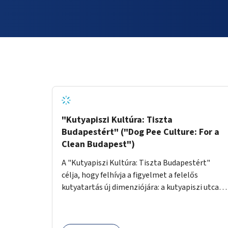
"Kutyapiszi Kultúra: Tiszta
Budapestért" ("Dog Pee Culture: For a
Clean Budapest")
A "Kutyapiszi Kultúra: Tiszta Budapestért"
célja, hogy felhívja a figyelmet a felelős
kutyatartás új dimenziójára: a kutyapiszi utcai
tisztításának szokására. A projekt keretében
szeretnénk edukálni a kutyatulajdonosokat,
hogy séta közben, amikor kedvencük a járdára