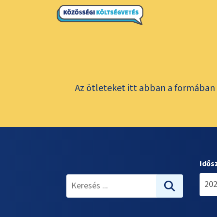
Az ötleteket itt abban a formában 
Idős