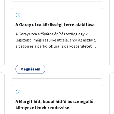
barátságosabbá és zöldebbé lehetne tenni a
megállókat.
A Garay utca közösségi térré alakítása
A Garay utca a főváros építészetileg egyik
legszebb, mégis szürke utcája, ahol az aszfalt,
a beton és a parkolók uralják a közterületet. Az
utca Garay tér és Hernád utca közötti szakasza
tökéletes tere lehetne egy zöld és
közösségbarát terület létrehozásának. A
Megnézem
szakaszon a parkolás átszervezésével
szabadföldi fák, ágyások létrehozására lenne
lehetőség, amelyek között pihenőszékek,
sakkasztal és egy lábbal tekerhető
mobiltöltőpont tennék kellemesebbé (és
hűvösebbé) a környéken lakók és az arra járók
A Margit híd, budai hídfő buszmegálló
mindennapjait.
környezetének rendezése