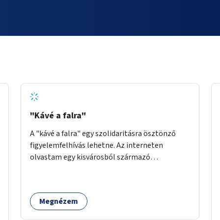
"Kávé a falra"
A "kávé a falra" egy szolidaritásra ösztönző
figyelemfelhívás lehetne. Az interneten
olvastam egy kisvárosból származó
történetről, ahol az emberek vehettek egy
extra kávét, amiről a cetlit feltették a kávézó
dolgozói a falra. Ha egy arra rászoruló betért, a
Megnézem
falról ingyenesen megkaphatta a már
kifizetett kávét. Jó lenne, ha sok kávézó vagy