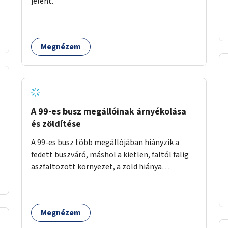
jelent.
időszakokban zsúfolt 5-ös autóbusz
alternatívája lenne.
Megnézem
A 99-es busz megállóinak árnyékolása
és zöldítése
A 99-es busz több megállójában hiányzik a
fedett buszváró, máshol a kietlen, faltól falig
aszfaltozott környezet, a zöld hiánya
problémás. Fontos lenne a hiányzó buszvárók
pótlása és az árnyékolás megoldása. Mindezt a
zöldítéssel is össze lehetne kötni: ahol
Megnézem
megoldható, ott az utasváróra vagy akár
önálló rácsozatra futtatott növényekkel