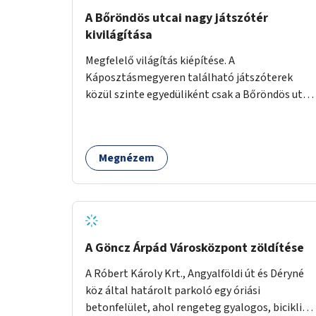
A Bőröndös utcai nagy játszótér
kivilágítása
Megfelelő világítás kiépítése. A
Káposztásmegyeren található játszóterek
közül szinte egyedüliként csak a Bőröndös utca
Külső-Szilágyi út felöli végén lévő nagy
játszótér nem rendelkezik közvilágítással, ami
miatt a őszi és téli hónapokban nem lehet ide
Megnézem
járni a gyerekekkel.
A Göncz Árpád Városközpont zöldítése
A Róbert Károly Krt., Angyalföldi út és Déryné
köz által határolt parkoló egy óriási
betonfelület, ahol rengeteg gyalogos, biciklis