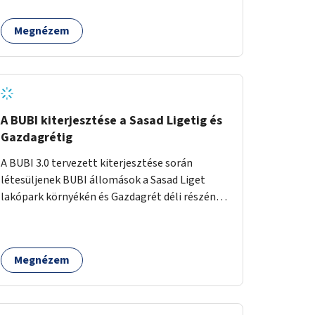
egy sivár zöldsáv választja el, ami kiválóan
található a közelben.
alkalmas lenne egy nagy biodiverzitású hosszú
Megnézem
kert kialakítására, több szintű növényzettel,
öntözőrendszerrel, esetleg valamilyen vizes
attrakcióval ami végfut mind az 500m-en.
A BUBI kiterjesztése a Sasad Ligetig és
Gazdagrétig
A BUBI 3.0 tervezett kiterjesztése során
létesüljenek BUBI állomások a Sasad Liget
lakópark környékén és Gazdagrét déli részén
(Nagyszeben tér/Eleven Center) is.
Megnézem