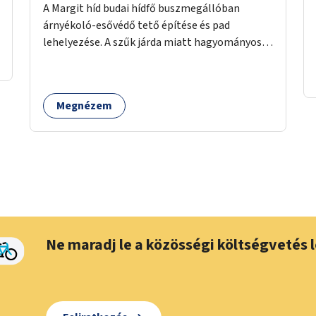
A Margit híd budai hídfő buszmegállóban
árnyékoló-esővédő tető építése és pad
lehelyezése. A szűk járda miatt hagyományos
buszmegálló nem fér el, egyedi megoldásra
lenne szükség.
Megnézem
Ne maradj le a közösségi költségvetés l