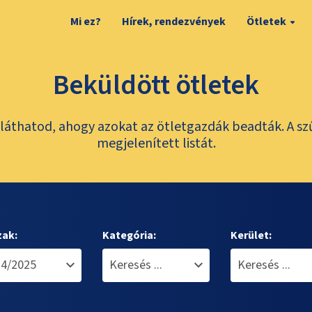
Mi ez?
Hírek, rendezvények
Ötletek
Beküldött ötletek
láthatod, ahogy azokat az ötletgazdák beadták. A sz
megjelenített listát.
zak:
Kategória:
Kerület: