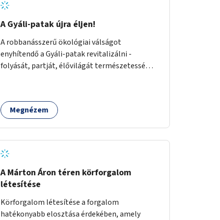
A Gyáli-patak újra éljen!
A robbanásszerű ökológiai válságot
enyhítendő a Gyáli-patak revitalizálni -
folyását, partját, élővilágát természetessé
visszaállítani - legalább Budapest határain
belül, illetve azon túl is infrastruktúrával nem
terhelt módon. Élő kapcsolatot létrehozni
Megnézem
Soroksár és a patak között, illetve a
településen kívül élőhely helyreállítást
végezni. Mindezt szigorúan ökológiai szakértők
vezetésével.
A Márton Áron téren körforgalom
létesítése
Körforgalom létesítése a forgalom
hatékonyabb elosztása érdekében, amely