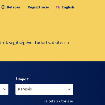
Belépés
Regisztráció
English
űrők segítségével tudod szűkíteni a
Állapot:
Feltételek törlése