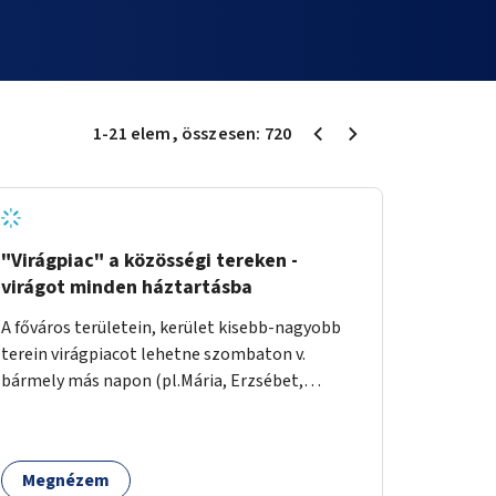
1
-
21
elem
, összesen:
720
"Virágpiac" a közösségi tereken -
virágot minden háztartásba
A főváros területein, kerület kisebb-nagyobb
terein virágpiacot lehetne szombaton v.
bármely más napon (pl.Mária, Erzsébet,
Katalin, Gergely, László, Péter) létrehozni,
üzemeltetni. Kerületek biztosítanák a
helyeket, 50-150nm vagy afeletti területet (ha
Megnézem
sokakat érdekelne). Névleges összeget fizetne