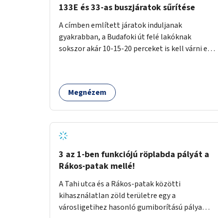
133E és 33-as buszjáratok sűrítése
A címben említett járatok induljanak
gyakrabban, a Budafoki út felé lakóknak
sokszor akár 10-15-20 perceket is kell várni egy
csatlakozásra.
Megnézem
3 az 1-ben funkciójú röplabda pályát a
Rákos-patak mellé!
A Tahi utca és a Rákos-patak közötti
kihasználatlan zöld területre egy a
városligetihez hasonló gumiborítású pálya