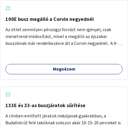
tud állni a megállóba. A környéken a tömegközlekedés
csúcsidőben már most is fullos, a Bosnyák téri beruházások
befejeztével hatványozódni fog az utazási igény.
100E busz megálló a Corvin negyednél
Az ötlet senmilyen pénzügyi forrást nem igényel, csak
menetrend módosítást, mivel a megálló az éjszakai
buszoknak már rendelkezésre áll a Corvin negyednél. A 4-es
és 6-os villamos vonalához közel élőknek a repülőtérre
kijutást, illetve onnan hazajutást nagyban megkönnyítené,
ha a 100E reptéri busz a Corvin negyed metrómegállónál is
Megnézem
megállna - főleg éjjel, amikor a metró nem jár, és a 200E
busz is sokkal ritkábban. Az utazási időt a belvárosban
100E-re fel-/leszállóknak ez az egyetlen plusz megálló
nem hosszabbítaná meg sokkal, a 4-6 vonalán lakóknak
viszont a Kálvin tér-Corvin negyed utat megspórolva 10-15
perccel rövidítheti az utazási idejét.
133E és 33-as buszjáratok sűrítése
A címben említett járatok induljanak gyakrabban, a
Budafoki út felé lakóknak sokszor akár 10-15-20 perceket is