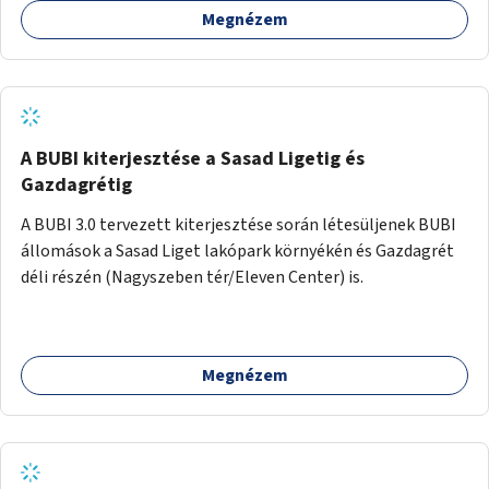
Megnézem
barátságosabbá és zöldebbé lehetne tenni a megállókat.
A BUBI kiterjesztése a Sasad Ligetig és
Gazdagrétig
A BUBI 3.0 tervezett kiterjesztése során létesüljenek BUBI
állomások a Sasad Liget lakópark környékén és Gazdagrét
déli részén (Nagyszeben tér/Eleven Center) is.
Megnézem