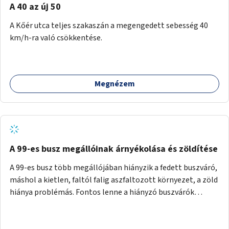
A 40 az új 50
A Kőér utca teljes szakaszán a megengedett sebesség 40
km/h-ra való csökkentése.
Megnézem
A 99-es busz megállóinak árnyékolása és zöldítése
A 99-es busz több megállójában hiányzik a fedett buszváró,
máshol a kietlen, faltól falig aszfaltozott környezet, a zöld
hiánya problémás. Fontos lenne a hiányzó buszvárók
pótlása és az árnyékolás megoldása. Mindezt a zöldítéssel
is össze lehetne kötni: ahol megoldható, ott az utasváróra
vagy akár önálló rácsozatra futtatott növényekkel