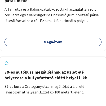
gyalogosforgalom miatt, mert távolsági buszmegálló,
patak mellé!
templom, posta, iskola is található a közelben.
A Tahi utca és a Rákos-patak közötti kihasználatlan zöld
területre egy a városligetihez hasonló gumiborítású pálya
létesítése volna a cél. Ez a multifunkcionális pálya
praktikus, mivel egyszerre űzhető röplabda, tollaslabda,
illetve lábtenisz is, az állítható hálónak köszönhetően.
Megnézem
39-es autóbusz megállójának az üzlet elé
helyezese a kutyafuttató előtti helyett. kb
39-es busz a Csalogány utcai megállójat a Lidl elé
javasolom áthelyezni.Ezzel kb.100 metert jelent.