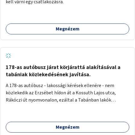
kell várni egy csatlakozásra.
Megnézem
178-as autóbusz járat körjárattá alakításával a
tabániak közlekedésének javítása.
A 178-as autóbusz - lakossági kérések ellenére - nem
közlekedik az Erzsébet hídon át a Kossuth Lajos utca,
Rákóczi út nyomvonalon, ezáltal a Tabánban lakók
belvárosba jutásának minősége jelentősen romlott a
változtatás óta! Nem tudnak továbbá a Tabániak közvetlen
járattal feljutni a Naphegyre, ahol iskola és óvoda is van a
Megnézem
körzetben élők számára. Megoldás lenne, ha a 178-as