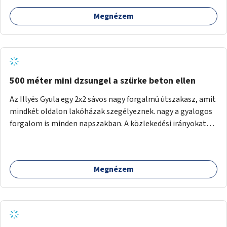
Megnézem
500 méter mini dzsungel a szürke beton ellen
Az Illyés Gyula egy 2x2 sávos nagy forgalmú útszakasz, amit
mindkét oldalon lakóházak szegélyeznek. nagy a gyalogos
forgalom is minden napszakban. A közlekedési irányokat
egy sivár zöldsáv választja el, ami kiválóan alkalmas lenne
egy nagy biodiverzitású hosszú kert kialakítására, több
szintű növényzettel, öntözőrendszerrel, esetleg
Megnézem
valamilyen vizes attrakcióval ami végfut mind az 500m-en.