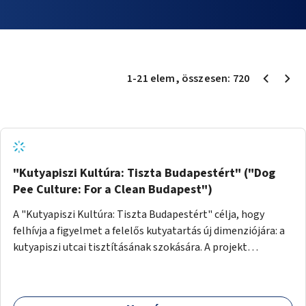
1
-
21
elem
, összesen:
720
"Kutyapiszi Kultúra: Tiszta Budapestért" ("Dog
Pee Culture: For a Clean Budapest")
A "Kutyapiszi Kultúra: Tiszta Budapestért" célja, hogy
felhívja a figyelmet a felelős kutyatartás új dimenziójára: a
kutyapiszi utcai tisztításának szokására. A projekt
keretében szeretnénk edukálni a kutyatulajdonosokat,
hogy séta közben, amikor kedvencük a járdára vizel, egy
palack vízzel öblítsék le azt, ezzel hozzájárulva a tiszta,