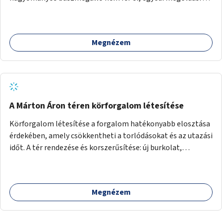
lenne szükség.
Megnézem
A Márton Áron téren körforgalom létesítése
Körforgalom létesítése a forgalom hatékonyabb elosztása
érdekében, amely csökkentheti a torlódásokat és az utazási
időt. A tér rendezése és korszerűsítése: új burkolat,
zöldfelületek, modern közösségi tér kialakítása, hogy a
hely valódi köztérré váljon, ahol az emberek szívesen
időznek.
Megnézem