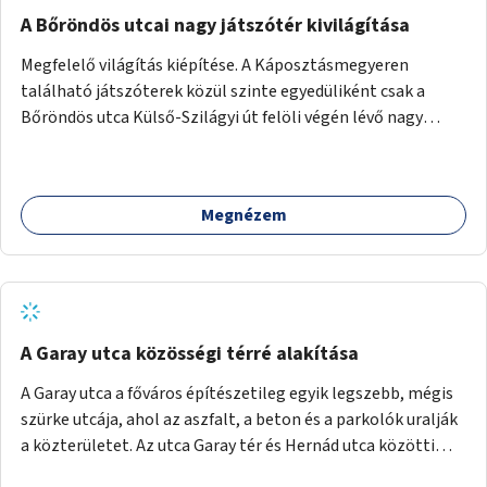
A Bőröndös utcai nagy játszótér kivilágítása
Megfelelő világítás kiépítése. A Káposztásmegyeren
található játszóterek közül szinte egyedüliként csak a
Bőröndös utca Külső-Szilágyi út felöli végén lévő nagy
játszótér nem rendelkezik közvilágítással, ami miatt a őszi
és téli hónapokban nem lehet ide járni a gyerekekkel.
Megnézem
A Garay utca közösségi térré alakítása
A Garay utca a főváros építészetileg egyik legszebb, mégis
szürke utcája, ahol az aszfalt, a beton és a parkolók uralják
a közterületet. Az utca Garay tér és Hernád utca közötti
szakasza tökéletes tere lehetne egy zöld és közösségbarát