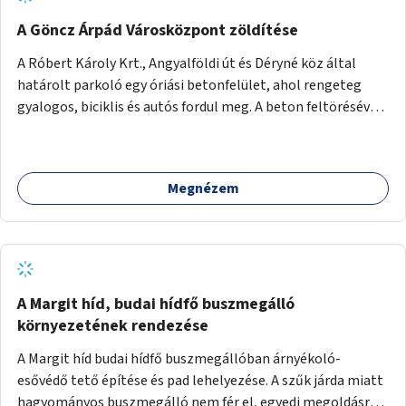
A Göncz Árpád Városközpont zöldítése
A Róbert Károly Krt., Angyalföldi út és Déryné köz által
határolt parkoló egy óriási betonfelület, ahol rengeteg
gyalogos, biciklis és autós fordul meg. A beton feltörésével,
virágágyások létesítésével, fák ültetésével a terület
kellemesebbé, élhetőbbá varázsolható. Az Angyalföldi út
menti járda és a parkoló közé kellene egy zöld sáv,
Megnézem
virágágyásokkal a meglévő fák alá, a lakóépület felőli két
autósáv közé fákat lehetne ültetni, illetve a parkoló és a
járda / bicikliút közé is jók lennének fák.
A Margit híd, budai hídfő buszmegálló
környezetének rendezése
A Margit híd budai hídfő buszmegállóban árnyékoló-
esővédő tető építése és pad lehelyezése. A szűk járda miatt
hagyományos buszmegálló nem fér el, egyedi megoldásra