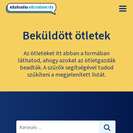
Beküldött ötletek
Az ötleteket itt abban a formában
láthatod, ahogy azokat az ötletgazdák
beadták. A szűrők segítségével tudod
szűkíteni a megjelenített listát.