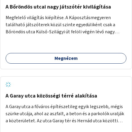
A Bőröndös utcai nagy játszótér kivilágítása
Megfelelő világítás kiépítése. A Káposztásmegyeren
található játszóterek közül szinte egyedüliként csak a
Bőröndös utca Külső-Szilágyi út felöli végén lévő nagy
játszótér nem rendelkezik közvilágítással, ami miatt a őszi
és téli hónapokban nem lehet ide járni a gyerekekkel.
Megnézem
A Garay utca közösségi térré alakítása
A Garay utca a főváros építészetileg egyik legszebb, mégis
szürke utcája, ahol az aszfalt, a beton és a parkolók uralják
a közterületet. Az utca Garay tér és Hernád utca közötti
szakasza tökéletes tere lehetne egy zöld és közösségbarát