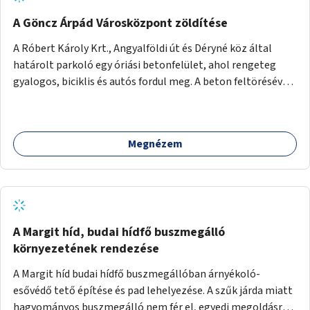
A Göncz Árpád Városközpont zöldítése
A Róbert Károly Krt., Angyalföldi út és Déryné köz által
határolt parkoló egy óriási betonfelület, ahol rengeteg
gyalogos, biciklis és autós fordul meg. A beton feltörésével,
virágágyások létesítésével, fák ültetésével a terület
kellemesebbé, élhetőbbá varázsolható. Az Angyalföldi út
menti járda és a parkoló közé kellene egy zöld sáv,
Megnézem
virágágyásokkal a meglévő fák alá, a lakóépület felőli két
autósáv közé fákat lehetne ültetni, illetve a parkoló és a
járda / bicikliút közé is jók lennének fák.
A Margit híd, budai hídfő buszmegálló
környezetének rendezése
A Margit híd budai hídfő buszmegállóban árnyékoló-
esővédő tető építése és pad lehelyezése. A szűk járda miatt
hagyományos buszmegálló nem fér el, egyedi megoldásra