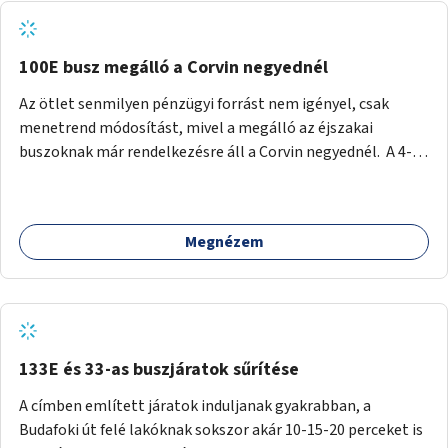
tud állni a megállóba. A környéken a tömegközlekedés
csúcsidőben már most is fullos, a Bosnyák téri beruházások
befejeztével hatványozódni fog az utazási igény.
100E busz megálló a Corvin negyednél
Az ötlet senmilyen pénzügyi forrást nem igényel, csak
menetrend módosítást, mivel a megálló az éjszakai
buszoknak már rendelkezésre áll a Corvin negyednél. A 4-es
és 6-os villamos vonalához közel élőknek a repülőtérre
kijutást, illetve onnan hazajutást nagyban megkönnyítené,
ha a 100E reptéri busz a Corvin negyed metrómegállónál is
Megnézem
megállna - főleg éjjel, amikor a metró nem jár, és a 200E
busz is sokkal ritkábban. Az utazási időt a belvárosban
100E-re fel-/leszállóknak ez az egyetlen plusz megálló
nem hosszabbítaná meg sokkal, a 4-6 vonalán lakóknak
viszont a Kálvin tér-Corvin negyed utat megspórolva 10-15
perccel rövidítheti az utazási idejét.
133E és 33-as buszjáratok sűrítése
A címben említett járatok induljanak gyakrabban, a
Budafoki út felé lakóknak sokszor akár 10-15-20 perceket is