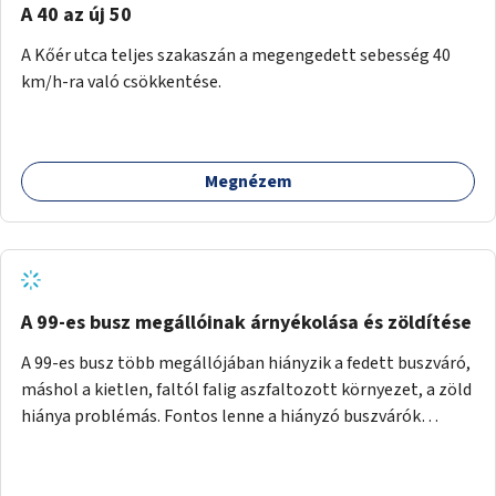
A 40 az új 50
A Kőér utca teljes szakaszán a megengedett sebesség 40
km/h-ra való csökkentése.
Megnézem
A 99-es busz megállóinak árnyékolása és zöldítése
A 99-es busz több megállójában hiányzik a fedett buszváró,
máshol a kietlen, faltól falig aszfaltozott környezet, a zöld
hiánya problémás. Fontos lenne a hiányzó buszvárók
pótlása és az árnyékolás megoldása. Mindezt a zöldítéssel
is össze lehetne kötni: ahol megoldható, ott az utasváróra
vagy akár önálló rácsozatra futtatott növényekkel