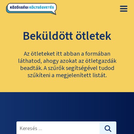
Beküldött ötletek
Az ötleteket itt abban a formában
láthatod, ahogy azokat az ötletgazdák
beadták. A szűrők segítségével tudod
szűkíteni a megjelenített listát.