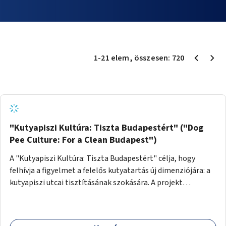
1
-
21
elem
, összesen:
720
"Kutyapiszi Kultúra: Tiszta Budapestért" ("Dog
Pee Culture: For a Clean Budapest")
A "Kutyapiszi Kultúra: Tiszta Budapestért" célja, hogy
felhívja a figyelmet a felelős kutyatartás új dimenziójára: a
kutyapiszi utcai tisztításának szokására. A projekt
keretében szeretnénk edukálni a kutyatulajdonosokat,
hogy séta közben, amikor kedvencük a járdára vizel, egy
palack vízzel öblítsék le azt, ezzel hozzájárulva a tiszta,