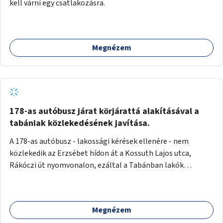
kell várni egy csatlakozásra.
Megnézem
178-as autóbusz járat körjárattá alakításával a
tabániak közlekedésének javítása.
A 178-as autóbusz - lakossági kérések ellenére - nem
közlekedik az Erzsébet hídon át a Kossuth Lajos utca,
Rákóczi út nyomvonalon, ezáltal a Tabánban lakók
belvárosba jutásának minősége jelentősen romlott a
változtatás óta! Nem tudnak továbbá a Tabániak közvetlen
járattal feljutni a Naphegyre, ahol iskola és óvoda is van a
Megnézem
körzetben élők számára. Megoldás lenne, ha a 178-as