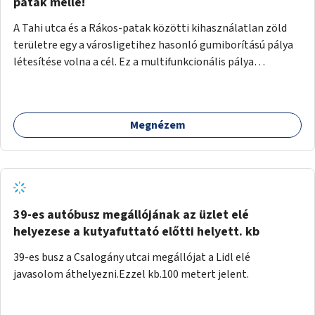
gyalogosforgalom miatt, mert távolsági buszmegálló,
patak mellé!
templom, posta, iskola is található a közelben.
A Tahi utca és a Rákos-patak közötti kihasználatlan zöld
területre egy a városligetihez hasonló gumiborítású pálya
létesítése volna a cél. Ez a multifunkcionális pálya
praktikus, mivel egyszerre űzhető röplabda, tollaslabda,
illetve lábtenisz is, az állítható hálónak köszönhetően.
Megnézem
39-es autóbusz megállójának az üzlet elé
helyezese a kutyafuttató előtti helyett. kb
39-es busz a Csalogány utcai megállójat a Lidl elé
javasolom áthelyezni.Ezzel kb.100 metert jelent.