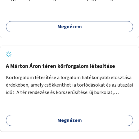
lenne szükség.
Megnézem
A Márton Áron téren körforgalom létesítése
Körforgalom létesítése a forgalom hatékonyabb elosztása
érdekében, amely csökkentheti a torlódásokat és az utazási
időt. A tér rendezése és korszerűsítése: új burkolat,
zöldfelületek, modern közösségi tér kialakítása, hogy a
hely valódi köztérré váljon, ahol az emberek szívesen
időznek.
Megnézem