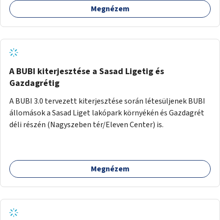
Megnézem
barátságosabbá és zöldebbé lehetne tenni a megállókat.
A BUBI kiterjesztése a Sasad Ligetig és
Gazdagrétig
A BUBI 3.0 tervezett kiterjesztése során létesüljenek BUBI
állomások a Sasad Liget lakópark környékén és Gazdagrét
déli részén (Nagyszeben tér/Eleven Center) is.
Megnézem