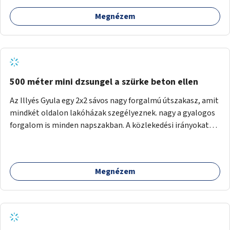
Megnézem
500 méter mini dzsungel a szürke beton ellen
Az Illyés Gyula egy 2x2 sávos nagy forgalmú útszakasz, amit
mindkét oldalon lakóházak szegélyeznek. nagy a gyalogos
forgalom is minden napszakban. A közlekedési irányokat
egy sivár zöldsáv választja el, ami kiválóan alkalmas lenne
egy nagy biodiverzitású hosszú kert kialakítására, több
szintű növényzettel, öntözőrendszerrel, esetleg
Megnézem
valamilyen vizes attrakcióval ami végfut mind az 500m-en.