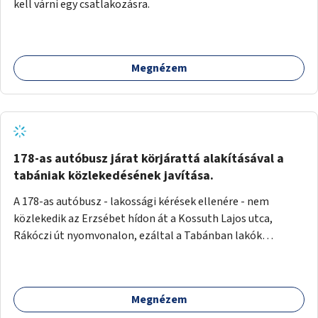
kell várni egy csatlakozásra.
Megnézem
178-as autóbusz járat körjárattá alakításával a
tabániak közlekedésének javítása.
A 178-as autóbusz - lakossági kérések ellenére - nem
közlekedik az Erzsébet hídon át a Kossuth Lajos utca,
Rákóczi út nyomvonalon, ezáltal a Tabánban lakók
belvárosba jutásának minősége jelentősen romlott a
változtatás óta! Nem tudnak továbbá a Tabániak közvetlen
járattal feljutni a Naphegyre, ahol iskola és óvoda is van a
Megnézem
körzetben élők számára. Megoldás lenne, ha a 178-as