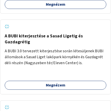
Megnézem
barátságosabbá és zöldebbé lehetne tenni a megállókat.
A BUBI kiterjesztése a Sasad Ligetig és
Gazdagrétig
A BUBI 3.0 tervezett kiterjesztése során létesüljenek BUBI
állomások a Sasad Liget lakópark környékén és Gazdagrét
déli részén (Nagyszeben tér/Eleven Center) is.
Megnézem