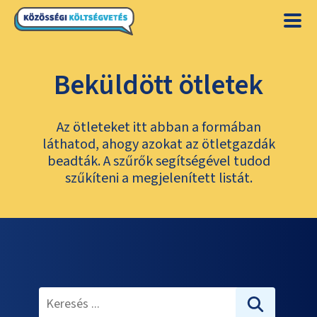
Beküldött ötletek
Az ötleteket itt abban a formában
láthatod, ahogy azokat az ötletgazdák
beadták. A szűrők segítségével tudod
szűkíteni a megjelenített listát.