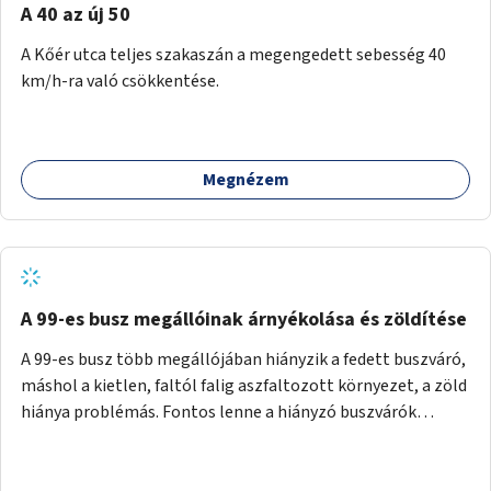
A 40 az új 50
A Kőér utca teljes szakaszán a megengedett sebesség 40
km/h-ra való csökkentése.
Megnézem
A 99-es busz megállóinak árnyékolása és zöldítése
A 99-es busz több megállójában hiányzik a fedett buszváró,
máshol a kietlen, faltól falig aszfaltozott környezet, a zöld
hiánya problémás. Fontos lenne a hiányzó buszvárók
pótlása és az árnyékolás megoldása. Mindezt a zöldítéssel
is össze lehetne kötni: ahol megoldható, ott az utasváróra
vagy akár önálló rácsozatra futtatott növényekkel