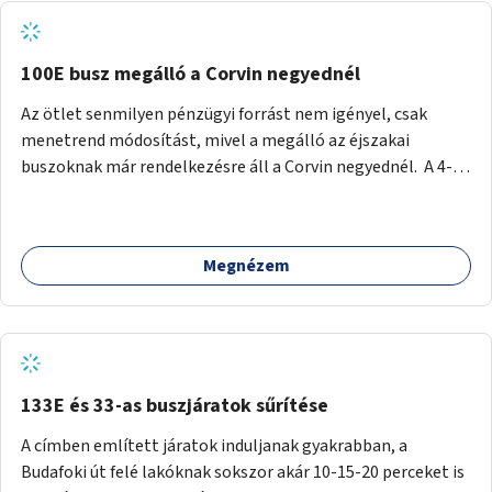
tud állni a megállóba. A környéken a tömegközlekedés
csúcsidőben már most is fullos, a Bosnyák téri beruházások
befejeztével hatványozódni fog az utazási igény.
100E busz megálló a Corvin negyednél
Az ötlet senmilyen pénzügyi forrást nem igényel, csak
menetrend módosítást, mivel a megálló az éjszakai
buszoknak már rendelkezésre áll a Corvin negyednél. A 4-es
és 6-os villamos vonalához közel élőknek a repülőtérre
kijutást, illetve onnan hazajutást nagyban megkönnyítené,
ha a 100E reptéri busz a Corvin negyed metrómegállónál is
Megnézem
megállna - főleg éjjel, amikor a metró nem jár, és a 200E
busz is sokkal ritkábban. Az utazási időt a belvárosban
100E-re fel-/leszállóknak ez az egyetlen plusz megálló
nem hosszabbítaná meg sokkal, a 4-6 vonalán lakóknak
viszont a Kálvin tér-Corvin negyed utat megspórolva 10-15
perccel rövidítheti az utazási idejét.
133E és 33-as buszjáratok sűrítése
A címben említett járatok induljanak gyakrabban, a
Budafoki út felé lakóknak sokszor akár 10-15-20 perceket is