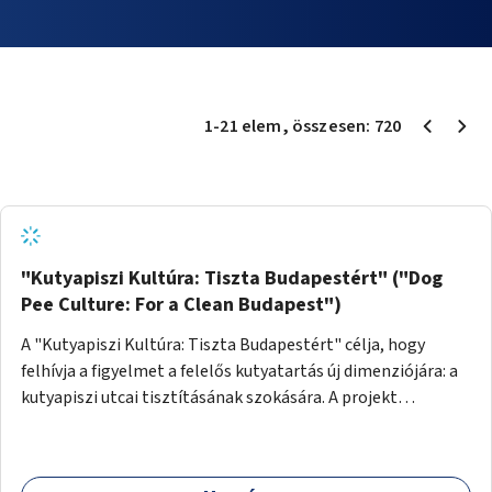
1
-
21
elem
, összesen:
720
"Kutyapiszi Kultúra: Tiszta Budapestért" ("Dog
Pee Culture: For a Clean Budapest")
A "Kutyapiszi Kultúra: Tiszta Budapestért" célja, hogy
felhívja a figyelmet a felelős kutyatartás új dimenziójára: a
kutyapiszi utcai tisztításának szokására. A projekt
keretében szeretnénk edukálni a kutyatulajdonosokat,
hogy séta közben, amikor kedvencük a járdára vizel, egy
palack vízzel öblítsék le azt, ezzel hozzájárulva a tiszta,