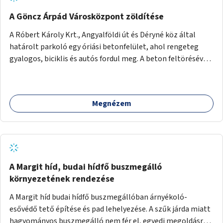
A Göncz Árpád Városközpont zöldítése
A Róbert Károly Krt., Angyalföldi út és Déryné köz által
határolt parkoló egy óriási betonfelület, ahol rengeteg
gyalogos, biciklis és autós fordul meg. A beton feltörésével,
virágágyások létesítésével, fák ültetésével a terület
kellemesebbé, élhetőbbá varázsolható. Az Angyalföldi út
menti járda és a parkoló közé kellene egy zöld sáv,
Megnézem
virágágyásokkal a meglévő fák alá, a lakóépület felőli két
autósáv közé fákat lehetne ültetni, illetve a parkoló és a
járda / bicikliút közé is jók lennének fák.
A Margit híd, budai hídfő buszmegálló
környezetének rendezése
A Margit híd budai hídfő buszmegállóban árnyékoló-
esővédő tető építése és pad lehelyezése. A szűk járda miatt
hagyományos buszmegálló nem fér el, egyedi megoldásra