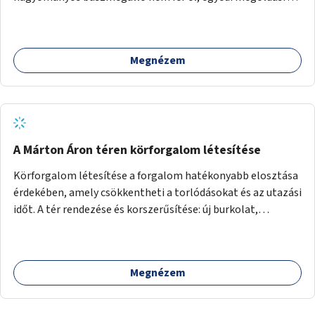
lenne szükség.
Megnézem
A Márton Áron téren körforgalom létesítése
Körforgalom létesítése a forgalom hatékonyabb elosztása
érdekében, amely csökkentheti a torlódásokat és az utazási
időt. A tér rendezése és korszerűsítése: új burkolat,
zöldfelületek, modern közösségi tér kialakítása, hogy a
hely valódi köztérré váljon, ahol az emberek szívesen
időznek.
Megnézem