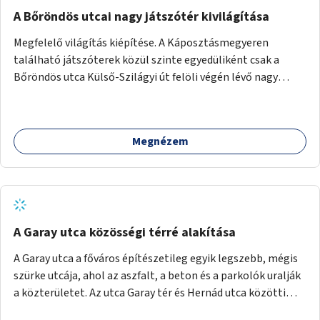
A Bőröndös utcai nagy játszótér kivilágítása
Megfelelő világítás kiépítése. A Káposztásmegyeren
található játszóterek közül szinte egyedüliként csak a
Bőröndös utca Külső-Szilágyi út felöli végén lévő nagy
játszótér nem rendelkezik közvilágítással, ami miatt a őszi
és téli hónapokban nem lehet ide járni a gyerekekkel.
Megnézem
A Garay utca közösségi térré alakítása
A Garay utca a főváros építészetileg egyik legszebb, mégis
szürke utcája, ahol az aszfalt, a beton és a parkolók uralják
a közterületet. Az utca Garay tér és Hernád utca közötti
szakasza tökéletes tere lehetne egy zöld és közösségbarát