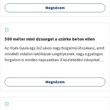
Megnézem
500 méter mini dzsungel a szürke beton ellen
Az Illyés Gyula egy 2x2 sávos nagy forgalmú útszakasz, amit
mindkét oldalon lakóházak szegélyeznek. nagy a gyalogos
forgalom is minden napszakban. A közlekedési irányokat
egy sivár zöldsáv választja el, ami kiválóan alkalmas lenne
egy nagy biodiverzitású hosszú kert kialakítására, több
szintű növényzettel, öntözőrendszerrel, esetleg
Megnézem
valamilyen vizes attrakcióval ami végfut mind az 500m-en.