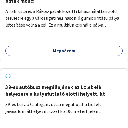
gyalogosforgalom miatt, mert távolsági buszmegálló,
patak mellé!
templom, posta, iskola is található a közelben.
A Tahi utca és a Rákos-patak közötti kihasználatlan zöld
területre egy a városligetihez hasonló gumiborítású pálya
létesítése volna a cél. Ez a multifunkcionális pálya
praktikus, mivel egyszerre űzhető röplabda, tollaslabda,
illetve lábtenisz is, az állítható hálónak köszönhetően.
Megnézem
39-es autóbusz megállójának az üzlet elé
helyezese a kutyafuttató előtti helyett. kb
39-es busz a Csalogány utcai megállójat a Lidl elé
javasolom áthelyezni.Ezzel kb.100 metert jelent.