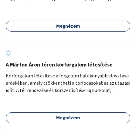
lenne szükség.
Megnézem
A Márton Áron téren körforgalom létesítése
Körforgalom létesítése a forgalom hatékonyabb elosztása
érdekében, amely csökkentheti a torlódásokat és az utazási
időt. A tér rendezése és korszerűsítése: új burkolat,
zöldfelületek, modern közösségi tér kialakítása, hogy a
hely valódi köztérré váljon, ahol az emberek szívesen
időznek.
Megnézem