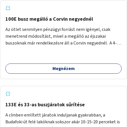
tud állni a megállóba. A környéken a tömegközlekedés
csúcsidőben már most is fullos, a Bosnyák téri beruházások
befejeztével hatványozódni fog az utazási igény.
100E busz megálló a Corvin negyednél
Az ötlet senmilyen pénzügyi forrást nem igényel, csak
menetrend módosítást, mivel a megálló az éjszakai
buszoknak már rendelkezésre áll a Corvin negyednél. A 4-es
és 6-os villamos vonalához közel élőknek a repülőtérre
kijutást, illetve onnan hazajutást nagyban megkönnyítené,
ha a 100E reptéri busz a Corvin negyed metrómegállónál is
Megnézem
megállna - főleg éjjel, amikor a metró nem jár, és a 200E
busz is sokkal ritkábban. Az utazási időt a belvárosban
100E-re fel-/leszállóknak ez az egyetlen plusz megálló
nem hosszabbítaná meg sokkal, a 4-6 vonalán lakóknak
viszont a Kálvin tér-Corvin negyed utat megspórolva 10-15
perccel rövidítheti az utazási idejét.
133E és 33-as buszjáratok sűrítése
A címben említett járatok induljanak gyakrabban, a
Budafoki út felé lakóknak sokszor akár 10-15-20 perceket is