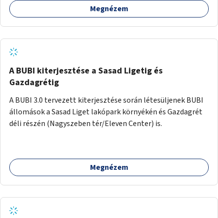
Megnézem
barátságosabbá és zöldebbé lehetne tenni a megállókat.
A BUBI kiterjesztése a Sasad Ligetig és
Gazdagrétig
A BUBI 3.0 tervezett kiterjesztése során létesüljenek BUBI
állomások a Sasad Liget lakópark környékén és Gazdagrét
déli részén (Nagyszeben tér/Eleven Center) is.
Megnézem