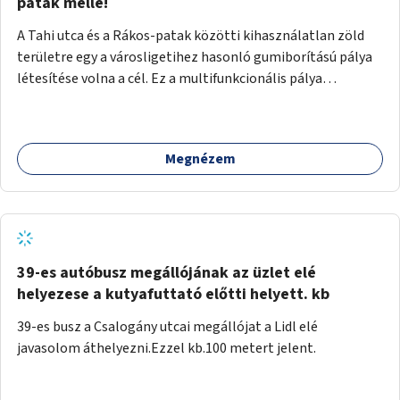
gyalogosforgalom miatt, mert távolsági buszmegálló,
patak mellé!
templom, posta, iskola is található a közelben.
A Tahi utca és a Rákos-patak közötti kihasználatlan zöld
területre egy a városligetihez hasonló gumiborítású pálya
létesítése volna a cél. Ez a multifunkcionális pálya
praktikus, mivel egyszerre űzhető röplabda, tollaslabda,
illetve lábtenisz is, az állítható hálónak köszönhetően.
Megnézem
39-es autóbusz megállójának az üzlet elé
helyezese a kutyafuttató előtti helyett. kb
39-es busz a Csalogány utcai megállójat a Lidl elé
javasolom áthelyezni.Ezzel kb.100 metert jelent.