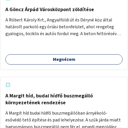
A Göncz Árpád Városközpont zöldítése
A Róbert Károly Krt., Angyalföldi út és Déryné köz által
határolt parkoló egy óriási betonfelület, ahol rengeteg
gyalogos, biciklis és autós fordul meg. A beton feltörésével,
virágágyások létesítésével, fák ültetésével a terület
kellemesebbé, élhetőbbá varázsolható. Az Angyalföldi út
menti járda és a parkoló közé kellene egy zöld sáv,
Megnézem
virágágyásokkal a meglévő fák alá, a lakóépület felőli két
autósáv közé fákat lehetne ültetni, illetve a parkoló és a
járda / bicikliút közé is jók lennének fák.
A Margit híd, budai hídfő buszmegálló
környezetének rendezése
A Margit híd budai hídfő buszmegállóban árnyékoló-
esővédő tető építése és pad lehelyezése. A szűk járda miatt
hagyományos buszmegálló nem fér el, egyedi megoldásra