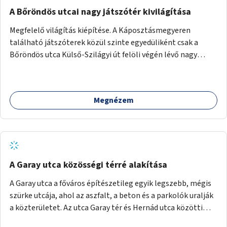
A Bőröndös utcai nagy játszótér kivilágítása
Megfelelő világítás kiépítése. A Káposztásmegyeren
található játszóterek közül szinte egyedüliként csak a
Bőröndös utca Külső-Szilágyi út felöli végén lévő nagy
játszótér nem rendelkezik közvilágítással, ami miatt a őszi
és téli hónapokban nem lehet ide járni a gyerekekkel.
Megnézem
A Garay utca közösségi térré alakítása
A Garay utca a főváros építészetileg egyik legszebb, mégis
szürke utcája, ahol az aszfalt, a beton és a parkolók uralják
a közterületet. Az utca Garay tér és Hernád utca közötti
szakasza tökéletes tere lehetne egy zöld és közösségbarát