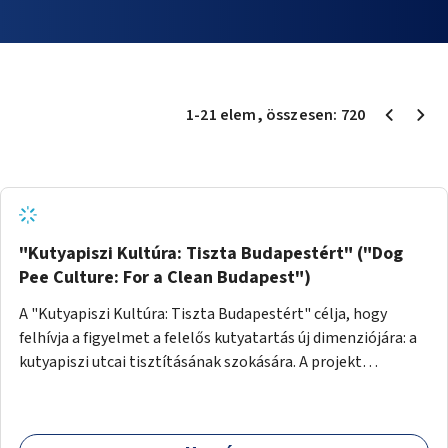
1
-
21
elem
, összesen:
720
"Kutyapiszi Kultúra: Tiszta Budapestért" ("Dog
Pee Culture: For a Clean Budapest")
A "Kutyapiszi Kultúra: Tiszta Budapestért" célja, hogy
felhívja a figyelmet a felelős kutyatartás új dimenziójára: a
kutyapiszi utcai tisztításának szokására. A projekt
keretében szeretnénk edukálni a kutyatulajdonosokat,
hogy séta közben, amikor kedvencük a járdára vizel, egy
palack vízzel öblítsék le azt, ezzel hozzájárulva a tiszta,