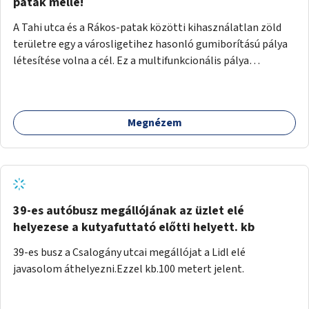
gyalogosforgalom miatt, mert távolsági buszmegálló,
patak mellé!
templom, posta, iskola is található a közelben.
A Tahi utca és a Rákos-patak közötti kihasználatlan zöld
területre egy a városligetihez hasonló gumiborítású pálya
létesítése volna a cél. Ez a multifunkcionális pálya
praktikus, mivel egyszerre űzhető röplabda, tollaslabda,
illetve lábtenisz is, az állítható hálónak köszönhetően.
Megnézem
39-es autóbusz megállójának az üzlet elé
helyezese a kutyafuttató előtti helyett. kb
39-es busz a Csalogány utcai megállójat a Lidl elé
javasolom áthelyezni.Ezzel kb.100 metert jelent.