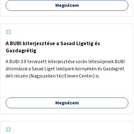
Megnézem
barátságosabbá és zöldebbé lehetne tenni a megállókat.
A BUBI kiterjesztése a Sasad Ligetig és
Gazdagrétig
A BUBI 3.0 tervezett kiterjesztése során létesüljenek BUBI
állomások a Sasad Liget lakópark környékén és Gazdagrét
déli részén (Nagyszeben tér/Eleven Center) is.
Megnézem