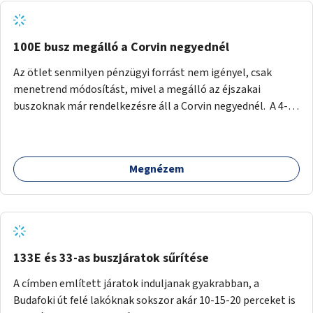
tud állni a megállóba. A környéken a tömegközlekedés
csúcsidőben már most is fullos, a Bosnyák téri beruházások
befejeztével hatványozódni fog az utazási igény.
100E busz megálló a Corvin negyednél
Az ötlet senmilyen pénzügyi forrást nem igényel, csak
menetrend módosítást, mivel a megálló az éjszakai
buszoknak már rendelkezésre áll a Corvin negyednél. A 4-es
és 6-os villamos vonalához közel élőknek a repülőtérre
kijutást, illetve onnan hazajutást nagyban megkönnyítené,
ha a 100E reptéri busz a Corvin negyed metrómegállónál is
Megnézem
megállna - főleg éjjel, amikor a metró nem jár, és a 200E
busz is sokkal ritkábban. Az utazási időt a belvárosban
100E-re fel-/leszállóknak ez az egyetlen plusz megálló
nem hosszabbítaná meg sokkal, a 4-6 vonalán lakóknak
viszont a Kálvin tér-Corvin negyed utat megspórolva 10-15
perccel rövidítheti az utazási idejét.
133E és 33-as buszjáratok sűrítése
A címben említett járatok induljanak gyakrabban, a
Budafoki út felé lakóknak sokszor akár 10-15-20 perceket is