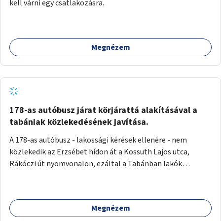
kell várni egy csatlakozásra.
Megnézem
178-as autóbusz járat körjárattá alakításával a
tabániak közlekedésének javítása.
A 178-as autóbusz - lakossági kérések ellenére - nem
közlekedik az Erzsébet hídon át a Kossuth Lajos utca,
Rákóczi út nyomvonalon, ezáltal a Tabánban lakók
belvárosba jutásának minősége jelentősen romlott a
változtatás óta! Nem tudnak továbbá a Tabániak közvetlen
járattal feljutni a Naphegyre, ahol iskola és óvoda is van a
Megnézem
körzetben élők számára. Megoldás lenne, ha a 178-as