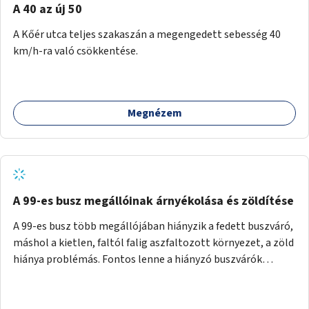
A 40 az új 50
A Kőér utca teljes szakaszán a megengedett sebesség 40
km/h-ra való csökkentése.
Megnézem
A 99-es busz megállóinak árnyékolása és zöldítése
A 99-es busz több megállójában hiányzik a fedett buszváró,
máshol a kietlen, faltól falig aszfaltozott környezet, a zöld
hiánya problémás. Fontos lenne a hiányzó buszvárók
pótlása és az árnyékolás megoldása. Mindezt a zöldítéssel
is össze lehetne kötni: ahol megoldható, ott az utasváróra
vagy akár önálló rácsozatra futtatott növényekkel