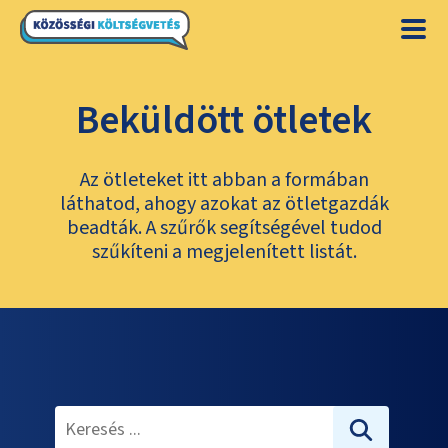
Beküldött ötletek
Az ötleteket itt abban a formában
láthatod, ahogy azokat az ötletgazdák
beadták. A szűrők segítségével tudod
szűkíteni a megjelenített listát.