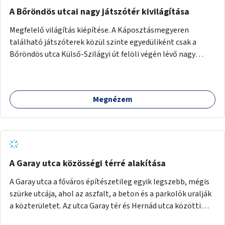
A Bőröndös utcai nagy játszótér kivilágítása
Megfelelő világítás kiépítése. A Káposztásmegyeren
található játszóterek közül szinte egyedüliként csak a
Bőröndös utca Külső-Szilágyi út felöli végén lévő nagy
játszótér nem rendelkezik közvilágítással, ami miatt a őszi
és téli hónapokban nem lehet ide járni a gyerekekkel.
Megnézem
A Garay utca közösségi térré alakítása
A Garay utca a főváros építészetileg egyik legszebb, mégis
szürke utcája, ahol az aszfalt, a beton és a parkolók uralják
a közterületet. Az utca Garay tér és Hernád utca közötti
szakasza tökéletes tere lehetne egy zöld és közösségbarát