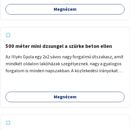
Megnézem
500 méter mini dzsungel a szürke beton ellen
Az Illyés Gyula egy 2x2 sávos nagy forgalmú útszakasz, amit
mindkét oldalon lakóházak szegélyeznek. nagy a gyalogos
forgalom is minden napszakban. A közlekedési irányokat
egy sivár zöldsáv választja el, ami kiválóan alkalmas lenne
egy nagy biodiverzitású hosszú kert kialakítására, több
szintű növényzettel, öntözőrendszerrel, esetleg
Megnézem
valamilyen vizes attrakcióval ami végfut mind az 500m-en.