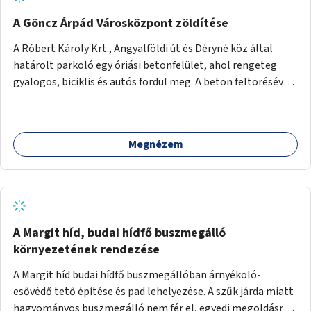
A Göncz Árpád Városközpont zöldítése
A Róbert Károly Krt., Angyalföldi út és Déryné köz által
határolt parkoló egy óriási betonfelület, ahol rengeteg
gyalogos, biciklis és autós fordul meg. A beton feltörésével,
virágágyások létesítésével, fák ültetésével a terület
kellemesebbé, élhetőbbá varázsolható. Az Angyalföldi út
menti járda és a parkoló közé kellene egy zöld sáv,
Megnézem
virágágyásokkal a meglévő fák alá, a lakóépület felőli két
autósáv közé fákat lehetne ültetni, illetve a parkoló és a
járda / bicikliút közé is jók lennének fák.
A Margit híd, budai hídfő buszmegálló
környezetének rendezése
A Margit híd budai hídfő buszmegállóban árnyékoló-
esővédő tető építése és pad lehelyezése. A szűk járda miatt
hagyományos buszmegálló nem fér el, egyedi megoldásra