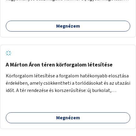
lenne szükség.
Megnézem
A Márton Áron téren körforgalom létesítése
Körforgalom létesítése a forgalom hatékonyabb elosztása
érdekében, amely csökkentheti a torlódásokat és az utazási
időt. A tér rendezése és korszerűsítése: új burkolat,
zöldfelületek, modern közösségi tér kialakítása, hogy a
hely valódi köztérré váljon, ahol az emberek szívesen
időznek.
Megnézem