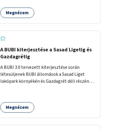
egy sivár zöldsáv választja el, ami kiválóan
található a közelben.
alkalmas lenne egy nagy biodiverzitású hosszú
Megnézem
kert kialakítására, több szintű növényzettel,
öntözőrendszerrel, esetleg valamilyen vizes
attrakcióval ami végfut mind az 500m-en.
A BUBI kiterjesztése a Sasad Ligetig és
Gazdagrétig
A BUBI 3.0 tervezett kiterjesztése során
létesüljenek BUBI állomások a Sasad Liget
lakópark környékén és Gazdagrét déli részén
(Nagyszeben tér/Eleven Center) is.
Megnézem