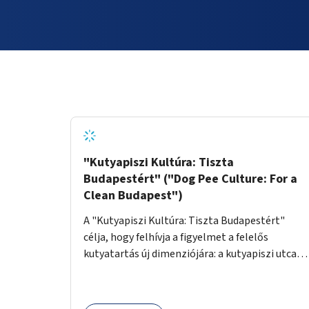
"Kutyapiszi Kultúra: Tiszta
Budapestért" ("Dog Pee Culture: For a
Clean Budapest")
A "Kutyapiszi Kultúra: Tiszta Budapestért"
célja, hogy felhívja a figyelmet a felelős
kutyatartás új dimenziójára: a kutyapiszi utcai
tisztításának szokására. A projekt keretében
szeretnénk edukálni a kutyatulajdonosokat,
hogy séta közben, amikor kedvencük a járdára