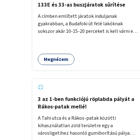
133E és 33-as buszjáratok sűrítése
A címben említett járatok induljanak
gyakrabban, a Budafoki út felé lakóknak
sokszor akár 10-15-20 perceket is kell várni egy
csatlakozásra.
Megnézem
3 az 1-ben funkciójú röplabda pályát a
Rákos-patak mellé!
A Tahi utca és a Rákos-patak közötti
kihasználatlan zöld területre egy a
városligetihez hasonló gumiborítású pálya