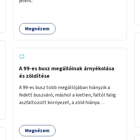
jelent.
időszakokban zsúfolt 5-ös autóbusz
alternatívája lenne.
Megnézem
A 99-es busz megállóinak árnyékolása
és zöldítése
A 99-es busz több megállójában hiányzik a
fedett buszváró, máshol a kietlen, faltól falig
aszfaltozott környezet, a zöld hiánya
problémás. Fontos lenne a hiányzó buszvárók
pótlása és az árnyékolás megoldása. Mindezt a
zöldítéssel is össze lehetne kötni: ahol
Megnézem
megoldható, ott az utasváróra vagy akár
önálló rácsozatra futtatott növényekkel