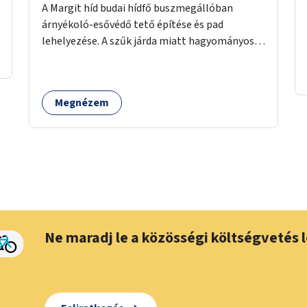
A Margit híd budai hídfő buszmegállóban
árnyékoló-esővédő tető építése és pad
lehelyezése. A szűk járda miatt hagyományos
buszmegálló nem fér el, egyedi megoldásra
lenne szükség.
Megnézem
Ne maradj le a közösségi költségvetés l