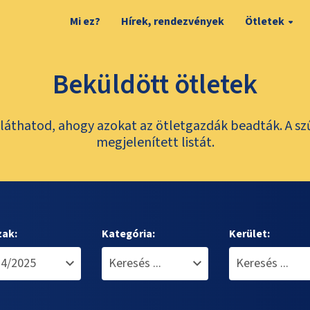
Mi ez?
Hírek, rendezvények
Ötletek
Beküldött ötletek
láthatod, ahogy azokat az ötletgazdák beadták. A sz
megjelenített listát.
zak:
Kategória:
Kerület: