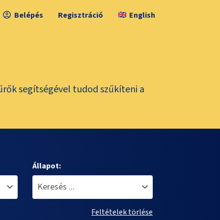
Belépés
Regisztráció
English
űrők segítségével tudod szűkíteni a
Állapot:
Feltételek törlése