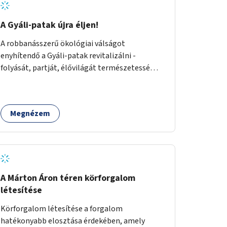
A Gyáli-patak újra éljen!
A robbanásszerű ökológiai válságot
enyhítendő a Gyáli-patak revitalizálni -
folyását, partját, élővilágát természetessé
visszaállítani - legalább Budapest határain
belül, illetve azon túl is infrastruktúrával nem
terhelt módon. Élő kapcsolatot létrehozni
Megnézem
Soroksár és a patak között, illetve a
településen kívül élőhely helyreállítást
végezni. Mindezt szigorúan ökológiai szakértők
vezetésével.
A Márton Áron téren körforgalom
létesítése
Körforgalom létesítése a forgalom
hatékonyabb elosztása érdekében, amely