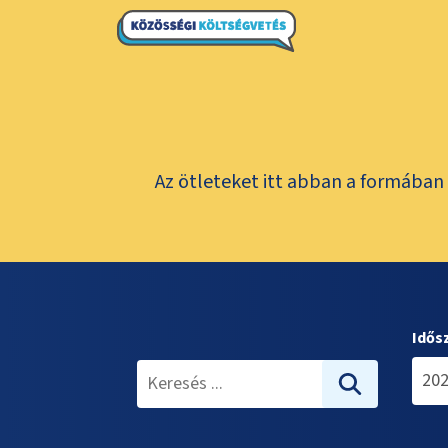
Az ötleteket itt abban a formában 
Idős