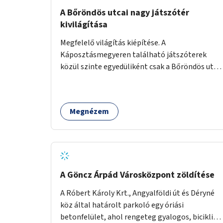
A Bőröndös utcai nagy játszótér
kivilágítása
Megfelelő világítás kiépítése. A
Káposztásmegyeren található játszóterek
közül szinte egyedüliként csak a Bőröndös utca
Külső-Szilágyi út felöli végén lévő nagy
játszótér nem rendelkezik közvilágítással, ami
miatt a őszi és téli hónapokban nem lehet ide
Megnézem
járni a gyerekekkel.
A Göncz Árpád Városközpont zöldítése
A Róbert Károly Krt., Angyalföldi út és Déryné
köz által határolt parkoló egy óriási
betonfelület, ahol rengeteg gyalogos, biciklis