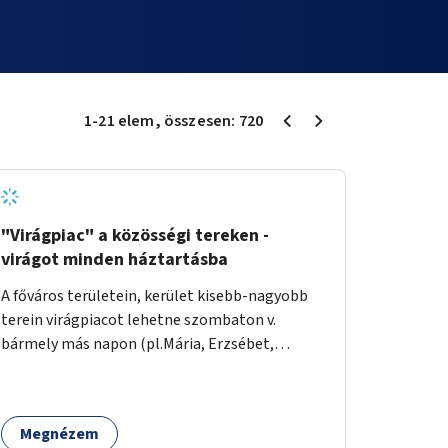
1
-
21
elem
, összesen:
720
"Virágpiac" a közösségi tereken -
virágot minden háztartásba
A főváros területein, kerület kisebb-nagyobb
terein virágpiacot lehetne szombaton v.
bármely más napon (pl.Mária, Erzsébet,
Katalin, Gergely, László, Péter) létrehozni,
üzemeltetni. Kerületek biztosítanák a
helyeket, 50-150nm vagy afeletti területet (ha
Megnézem
sokakat érdekelne). Névleges összeget fizetne