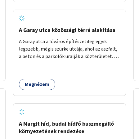
barátságosabbá és zöldebbé lehetne tenni a
megállókat.
A Garay utca közösségi térré alakítása
A Garay utca a főváros építészetileg egyik
legszebb, mégis szürke utcája, ahol az aszfalt,
a beton és a parkolók uralják a közterületet. Az
utca Garay tér és Hernád utca közötti szakasza
tökéletes tere lehetne egy zöld és
közösségbarát terület létrehozásának. A
Megnézem
szakaszon a parkolás átszervezésével
szabadföldi fák, ágyások létrehozására lenne
lehetőség, amelyek között pihenőszékek,
sakkasztal és egy lábbal tekerhető
mobiltöltőpont tennék kellemesebbé (és
hűvösebbé) a környéken lakók és az arra járók
A Margit híd, budai hídfő buszmegálló
mindennapjait.
környezetének rendezése