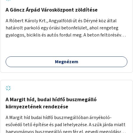
A Göncz Árpád Városközpont zöldítése
A Róbert Károly Krt., Angyalföldi út és Déryné köz által
határolt parkoló egy óriási betonfelület, ahol rengeteg
gyalogos, biciklis és autós fordul meg. A beton feltörésével,
virágágyások létesítésével, fák ültetésével a terület
kellemesebbé, élhetőbbá varázsolható. Az Angyalföldi út
menti járda és a parkoló közé kellene egy zöld sáv,
Megnézem
virágágyásokkal a meglévő fák alá, a lakóépület felőli két
autósáv közé fákat lehetne ültetni, illetve a parkoló és a
járda / bicikliút közé is jók lennének fák.
A Margit híd, budai hídfő buszmegálló
környezetének rendezése
A Margit híd budai hídfő buszmegállóban árnyékoló-
esővédő tető építése és pad lehelyezése. A szűk járda miatt
hagyományos buszmegálló nem fér el, egyedi megoldásra