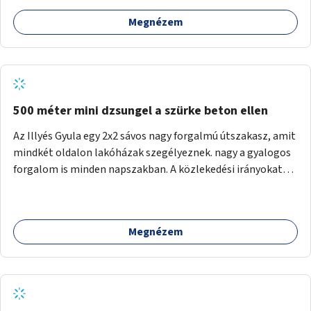
Megnézem
500 méter mini dzsungel a szürke beton ellen
Az Illyés Gyula egy 2x2 sávos nagy forgalmú útszakasz, amit
mindkét oldalon lakóházak szegélyeznek. nagy a gyalogos
forgalom is minden napszakban. A közlekedési irányokat
egy sivár zöldsáv választja el, ami kiválóan alkalmas lenne
egy nagy biodiverzitású hosszú kert kialakítására, több
szintű növényzettel, öntözőrendszerrel, esetleg
Megnézem
valamilyen vizes attrakcióval ami végfut mind az 500m-en.