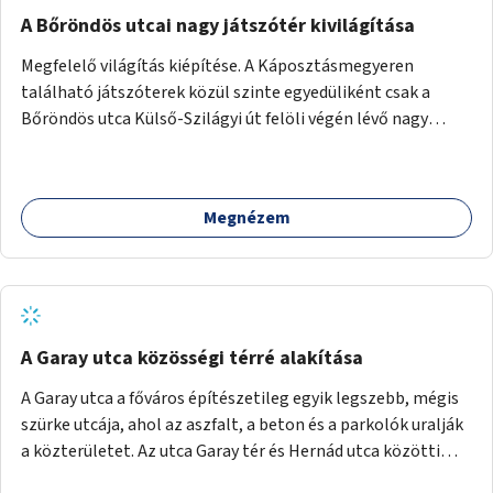
A Bőröndös utcai nagy játszótér kivilágítása
Megfelelő világítás kiépítése. A Káposztásmegyeren
található játszóterek közül szinte egyedüliként csak a
Bőröndös utca Külső-Szilágyi út felöli végén lévő nagy
játszótér nem rendelkezik közvilágítással, ami miatt a őszi
és téli hónapokban nem lehet ide járni a gyerekekkel.
Megnézem
A Garay utca közösségi térré alakítása
A Garay utca a főváros építészetileg egyik legszebb, mégis
szürke utcája, ahol az aszfalt, a beton és a parkolók uralják
a közterületet. Az utca Garay tér és Hernád utca közötti
szakasza tökéletes tere lehetne egy zöld és közösségbarát