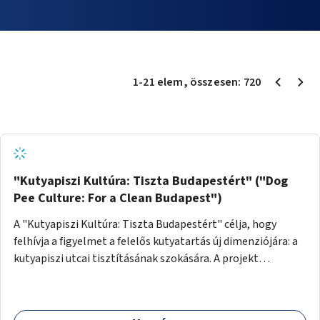
1
-
21
elem
, összesen:
720
"Kutyapiszi Kultúra: Tiszta Budapestért" ("Dog
Pee Culture: For a Clean Budapest")
A "Kutyapiszi Kultúra: Tiszta Budapestért" célja, hogy
felhívja a figyelmet a felelős kutyatartás új dimenziójára: a
kutyapiszi utcai tisztításának szokására. A projekt
keretében szeretnénk edukálni a kutyatulajdonosokat,
hogy séta közben, amikor kedvencük a járdára vizel, egy
palack vízzel öblítsék le azt, ezzel hozzájárulva a tiszta,