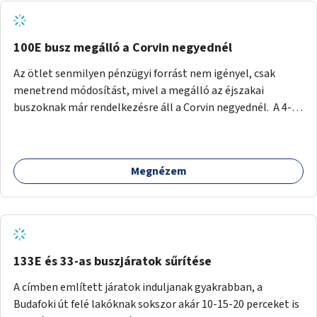
tud állni a megállóba. A környéken a tömegközlekedés
csúcsidőben már most is fullos, a Bosnyák téri beruházások
befejeztével hatványozódni fog az utazási igény.
100E busz megálló a Corvin negyednél
Az ötlet senmilyen pénzügyi forrást nem igényel, csak
menetrend módosítást, mivel a megálló az éjszakai
buszoknak már rendelkezésre áll a Corvin negyednél. A 4-es
és 6-os villamos vonalához közel élőknek a repülőtérre
kijutást, illetve onnan hazajutást nagyban megkönnyítené,
ha a 100E reptéri busz a Corvin negyed metrómegállónál is
Megnézem
megállna - főleg éjjel, amikor a metró nem jár, és a 200E
busz is sokkal ritkábban. Az utazási időt a belvárosban
100E-re fel-/leszállóknak ez az egyetlen plusz megálló
nem hosszabbítaná meg sokkal, a 4-6 vonalán lakóknak
viszont a Kálvin tér-Corvin negyed utat megspórolva 10-15
perccel rövidítheti az utazási idejét.
133E és 33-as buszjáratok sűrítése
A címben említett járatok induljanak gyakrabban, a
Budafoki út felé lakóknak sokszor akár 10-15-20 perceket is