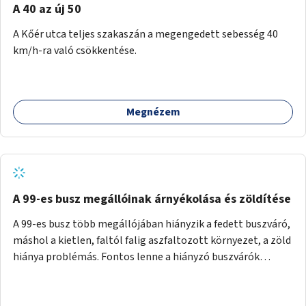
A 40 az új 50
A Kőér utca teljes szakaszán a megengedett sebesség 40
km/h-ra való csökkentése.
Megnézem
A 99-es busz megállóinak árnyékolása és zöldítése
A 99-es busz több megállójában hiányzik a fedett buszváró,
máshol a kietlen, faltól falig aszfaltozott környezet, a zöld
hiánya problémás. Fontos lenne a hiányzó buszvárók
pótlása és az árnyékolás megoldása. Mindezt a zöldítéssel
is össze lehetne kötni: ahol megoldható, ott az utasváróra
vagy akár önálló rácsozatra futtatott növényekkel