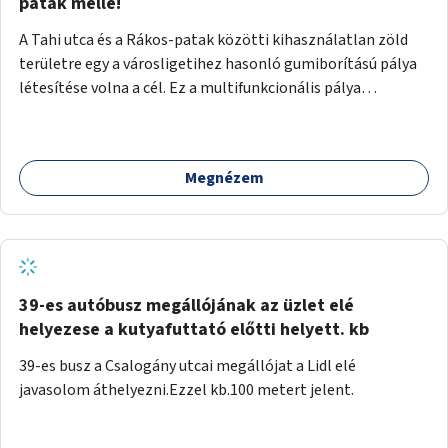
gyalogosforgalom miatt, mert távolsági buszmegálló,
patak mellé!
templom, posta, iskola is található a közelben.
A Tahi utca és a Rákos-patak közötti kihasználatlan zöld
területre egy a városligetihez hasonló gumiborítású pálya
létesítése volna a cél. Ez a multifunkcionális pálya
praktikus, mivel egyszerre űzhető röplabda, tollaslabda,
illetve lábtenisz is, az állítható hálónak köszönhetően.
Megnézem
39-es autóbusz megállójának az üzlet elé
helyezese a kutyafuttató előtti helyett. kb
39-es busz a Csalogány utcai megállójat a Lidl elé
javasolom áthelyezni.Ezzel kb.100 metert jelent.