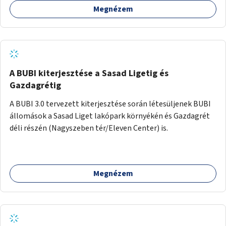
Megnézem
barátságosabbá és zöldebbé lehetne tenni a megállókat.
A BUBI kiterjesztése a Sasad Ligetig és
Gazdagrétig
A BUBI 3.0 tervezett kiterjesztése során létesüljenek BUBI
állomások a Sasad Liget lakópark környékén és Gazdagrét
déli részén (Nagyszeben tér/Eleven Center) is.
Megnézem