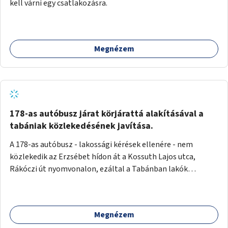
kell várni egy csatlakozásra.
Megnézem
178-as autóbusz járat körjárattá alakításával a
tabániak közlekedésének javítása.
A 178-as autóbusz - lakossági kérések ellenére - nem
közlekedik az Erzsébet hídon át a Kossuth Lajos utca,
Rákóczi út nyomvonalon, ezáltal a Tabánban lakók
belvárosba jutásának minősége jelentősen romlott a
változtatás óta! Nem tudnak továbbá a Tabániak közvetlen
járattal feljutni a Naphegyre, ahol iskola és óvoda is van a
Megnézem
körzetben élők számára. Megoldás lenne, ha a 178-as