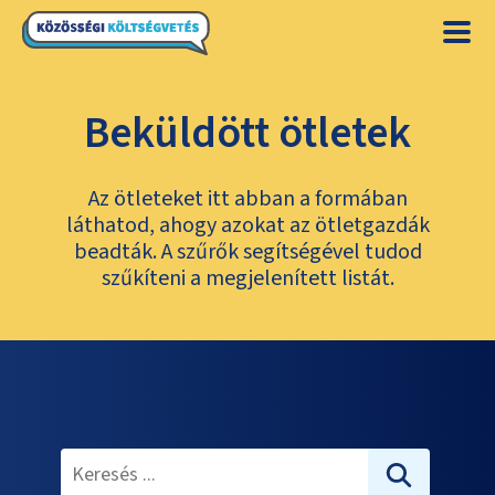
Beküldött ötletek
Az ötleteket itt abban a formában
láthatod, ahogy azokat az ötletgazdák
beadták. A szűrők segítségével tudod
szűkíteni a megjelenített listát.