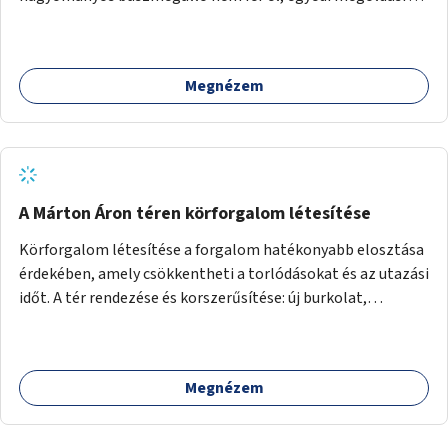
lenne szükség.
Megnézem
A Márton Áron téren körforgalom létesítése
Körforgalom létesítése a forgalom hatékonyabb elosztása
érdekében, amely csökkentheti a torlódásokat és az utazási
időt. A tér rendezése és korszerűsítése: új burkolat,
zöldfelületek, modern közösségi tér kialakítása, hogy a
hely valódi köztérré váljon, ahol az emberek szívesen
időznek.
Megnézem