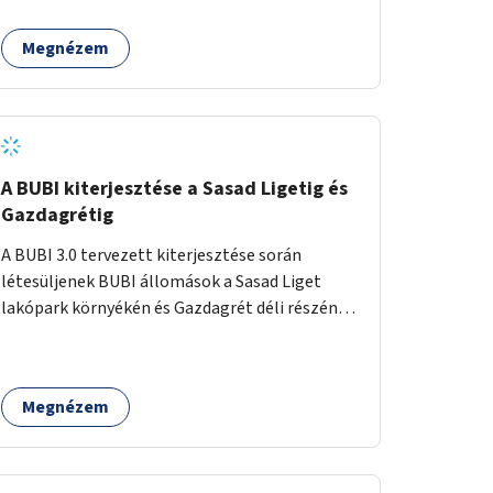
egy sivár zöldsáv választja el, ami kiválóan
található a közelben.
alkalmas lenne egy nagy biodiverzitású hosszú
Megnézem
kert kialakítására, több szintű növényzettel,
öntözőrendszerrel, esetleg valamilyen vizes
attrakcióval ami végfut mind az 500m-en.
A BUBI kiterjesztése a Sasad Ligetig és
Gazdagrétig
A BUBI 3.0 tervezett kiterjesztése során
létesüljenek BUBI állomások a Sasad Liget
lakópark környékén és Gazdagrét déli részén
(Nagyszeben tér/Eleven Center) is.
Megnézem