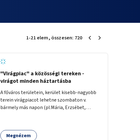
1
-
21
elem
, összesen:
720
"Virágpiac" a közösségi tereken -
virágot minden háztartásba
A főváros területein, kerület kisebb-nagyobb
terein virágpiacot lehetne szombaton v.
bármely más napon (pl.Mária, Erzsébet,
Katalin, Gergely, László, Péter) létrehozni,
üzemeltetni. Kerületek biztosítanák a
helyeket, 50-150nm vagy afeletti területet (ha
Megnézem
sokakat érdekelne). Névleges összeget fizetne