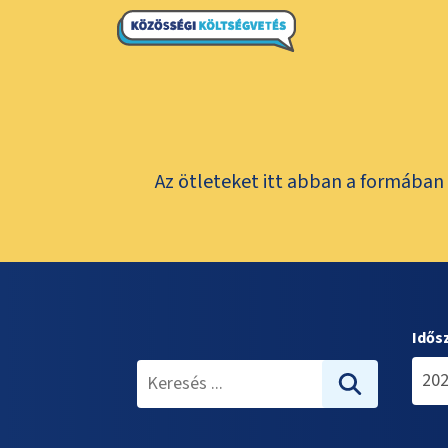
Az ötleteket itt abban a formában 
Idős