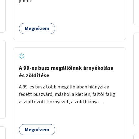
jelent.
időszakokban zsúfolt 5-ös autóbusz
alternatívája lenne.
Megnézem
A 99-es busz megállóinak árnyékolása
és zöldítése
A 99-es busz több megállójában hiányzik a
fedett buszváró, máshol a kietlen, faltól falig
aszfaltozott környezet, a zöld hiánya
problémás. Fontos lenne a hiányzó buszvárók
pótlása és az árnyékolás megoldása. Mindezt a
zöldítéssel is össze lehetne kötni: ahol
Megnézem
megoldható, ott az utasváróra vagy akár
önálló rácsozatra futtatott növényekkel