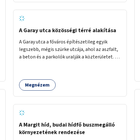
barátságosabbá és zöldebbé lehetne tenni a
megállókat.
A Garay utca közösségi térré alakítása
A Garay utca a főváros építészetileg egyik
legszebb, mégis szürke utcája, ahol az aszfalt,
a beton és a parkolók uralják a közterületet. Az
utca Garay tér és Hernád utca közötti szakasza
tökéletes tere lehetne egy zöld és
közösségbarát terület létrehozásának. A
Megnézem
szakaszon a parkolás átszervezésével
szabadföldi fák, ágyások létrehozására lenne
lehetőség, amelyek között pihenőszékek,
sakkasztal és egy lábbal tekerhető
mobiltöltőpont tennék kellemesebbé (és
hűvösebbé) a környéken lakók és az arra járók
A Margit híd, budai hídfő buszmegálló
mindennapjait.
környezetének rendezése