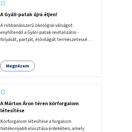
A Gyáli-patak újra éljen!
A robbanásszerű ökológiai válságot
enyhítendő a Gyáli-patak revitalizálni -
folyását, partját, élővilágát természetessé
visszaállítani - legalább Budapest határain
belül, illetve azon túl is infrastruktúrával nem
terhelt módon. Élő kapcsolatot létrehozni
Megnézem
Soroksár és a patak között, illetve a
településen kívül élőhely helyreállítást
végezni. Mindezt szigorúan ökológiai szakértők
vezetésével.
A Márton Áron téren körforgalom
létesítése
Körforgalom létesítése a forgalom
hatékonyabb elosztása érdekében, amely