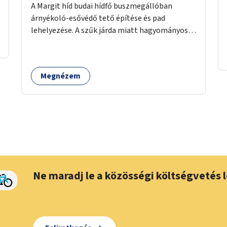
A Margit híd budai hídfő buszmegállóban
árnyékoló-esővédő tető építése és pad
lehelyezése. A szűk járda miatt hagyományos
buszmegálló nem fér el, egyedi megoldásra
lenne szükség.
Megnézem
Ne maradj le a közösségi költségvetés l