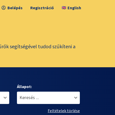
Belépés
Regisztráció
English
űrők segítségével tudod szűkíteni a
Állapot:
Feltételek törlése