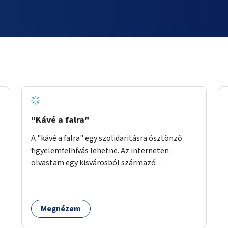
"Kávé a falra"
A "kávé a falra" egy szolidaritásra ösztönző
figyelemfelhívás lehetne. Az interneten
olvastam egy kisvárosból származó
történetről, ahol az emberek vehettek egy
extra kávét, amiről a cetlit feltették a kávézó
dolgozói a falra. Ha egy arra rászoruló betért, a
Megnézem
falról ingyenesen megkaphatta a már
kifizetett kávét. Jó lenne, ha sok kávézó vagy