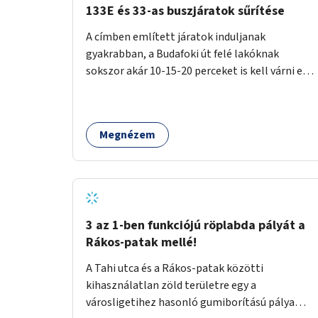
133E és 33-as buszjáratok sűrítése
A címben említett járatok induljanak
gyakrabban, a Budafoki út felé lakóknak
sokszor akár 10-15-20 perceket is kell várni egy
csatlakozásra.
Megnézem
3 az 1-ben funkciójú röplabda pályát a
Rákos-patak mellé!
A Tahi utca és a Rákos-patak közötti
kihasználatlan zöld területre egy a
városligetihez hasonló gumiborítású pálya