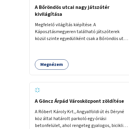
A Bőröndös utcai nagy játszótér
kivilágítása
Megfelelő világítás kiépítése. A
Káposztásmegyeren található játszóterek
közül szinte egyedüliként csak a Bőröndös utca
Külső-Szilágyi út felöli végén lévő nagy
játszótér nem rendelkezik közvilágítással, ami
miatt a őszi és téli hónapokban nem lehet ide
Megnézem
járni a gyerekekkel.
A Göncz Árpád Városközpont zöldítése
A Róbert Károly Krt., Angyalföldi út és Déryné
köz által határolt parkoló egy óriási
betonfelület, ahol rengeteg gyalogos, biciklis