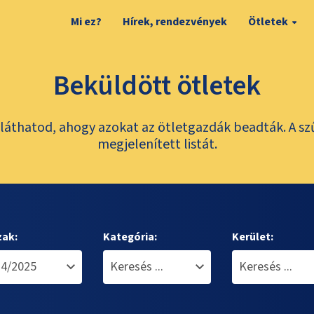
Mi ez?
Hírek, rendezvények
Ötletek
Beküldött ötletek
láthatod, ahogy azokat az ötletgazdák beadták. A sz
megjelenített listát.
zak:
Kategória:
Kerület: