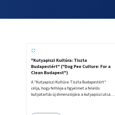
"Kutyapiszi Kultúra: Tiszta
Budapestért" ("Dog Pee Culture: For a
Clean Budapest")
A "Kutyapiszi Kultúra: Tiszta Budapestért"
célja, hogy felhívja a figyelmet a felelős
kutyatartás új dimenziójára: a kutyapiszi utcai
tisztításának szokására. A projekt keretében
szeretnénk edukálni a kutyatulajdonosokat,
hogy séta közben, amikor kedvencük a járdára