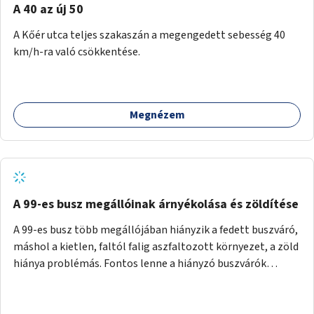
A 40 az új 50
A Kőér utca teljes szakaszán a megengedett sebesség 40
km/h-ra való csökkentése.
Megnézem
A 99-es busz megállóinak árnyékolása és zöldítése
A 99-es busz több megállójában hiányzik a fedett buszváró,
máshol a kietlen, faltól falig aszfaltozott környezet, a zöld
hiánya problémás. Fontos lenne a hiányzó buszvárók
pótlása és az árnyékolás megoldása. Mindezt a zöldítéssel
is össze lehetne kötni: ahol megoldható, ott az utasváróra
vagy akár önálló rácsozatra futtatott növényekkel