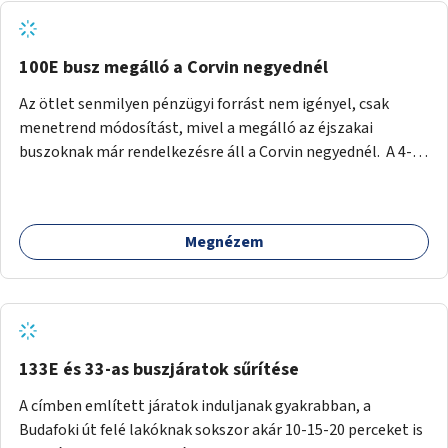
tud állni a megállóba. A környéken a tömegközlekedés
csúcsidőben már most is fullos, a Bosnyák téri beruházások
befejeztével hatványozódni fog az utazási igény.
100E busz megálló a Corvin negyednél
Az ötlet senmilyen pénzügyi forrást nem igényel, csak
menetrend módosítást, mivel a megálló az éjszakai
buszoknak már rendelkezésre áll a Corvin negyednél. A 4-es
és 6-os villamos vonalához közel élőknek a repülőtérre
kijutást, illetve onnan hazajutást nagyban megkönnyítené,
ha a 100E reptéri busz a Corvin negyed metrómegállónál is
Megnézem
megállna - főleg éjjel, amikor a metró nem jár, és a 200E
busz is sokkal ritkábban. Az utazási időt a belvárosban
100E-re fel-/leszállóknak ez az egyetlen plusz megálló
nem hosszabbítaná meg sokkal, a 4-6 vonalán lakóknak
viszont a Kálvin tér-Corvin negyed utat megspórolva 10-15
perccel rövidítheti az utazási idejét.
133E és 33-as buszjáratok sűrítése
A címben említett járatok induljanak gyakrabban, a
Budafoki út felé lakóknak sokszor akár 10-15-20 perceket is