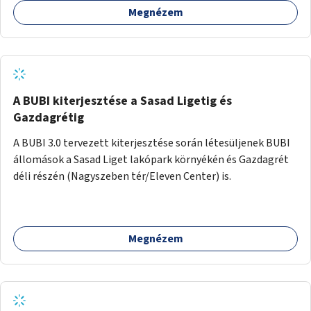
Megnézem
barátságosabbá és zöldebbé lehetne tenni a megállókat.
A BUBI kiterjesztése a Sasad Ligetig és
Gazdagrétig
A BUBI 3.0 tervezett kiterjesztése során létesüljenek BUBI
állomások a Sasad Liget lakópark környékén és Gazdagrét
déli részén (Nagyszeben tér/Eleven Center) is.
Megnézem