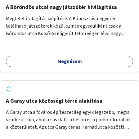
A Bőröndös utcai nagy játszótér kivilágítása
Megfelelő világítás kiépítése. A Káposztásmegyeren
található játszóterek közül szinte egyedüliként csak a
Bőröndös utca Külső-Szilágyi út felöli végén lévő nagy
játszótér nem rendelkezik közvilágítással, ami miatt a őszi
és téli hónapokban nem lehet ide járni a gyerekekkel.
Megnézem
A Garay utca közösségi térré alakítása
A Garay utca a főváros építészetileg egyik legszebb, mégis
szürke utcája, ahol az aszfalt, a beton és a parkolók uralják
a közterületet. Az utca Garay tér és Hernád utca közötti
szakasza tökéletes tere lehetne egy zöld és közösségbarát