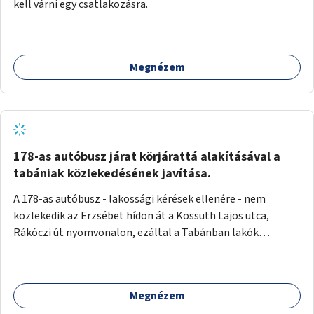
kell várni egy csatlakozásra.
Megnézem
178-as autóbusz járat körjárattá alakításával a
tabániak közlekedésének javítása.
A 178-as autóbusz - lakossági kérések ellenére - nem
közlekedik az Erzsébet hídon át a Kossuth Lajos utca,
Rákóczi út nyomvonalon, ezáltal a Tabánban lakók
belvárosba jutásának minősége jelentősen romlott a
változtatás óta! Nem tudnak továbbá a Tabániak közvetlen
járattal feljutni a Naphegyre, ahol iskola és óvoda is van a
Megnézem
körzetben élők számára. Megoldás lenne, ha a 178-as