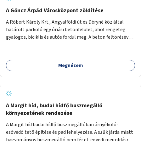
A Göncz Árpád Városközpont zöldítése
A Róbert Károly Krt., Angyalföldi út és Déryné köz által
határolt parkoló egy óriási betonfelület, ahol rengeteg
gyalogos, biciklis és autós fordul meg. A beton feltörésével,
virágágyások létesítésével, fák ültetésével a terület
kellemesebbé, élhetőbbá varázsolható. Az Angyalföldi út
menti járda és a parkoló közé kellene egy zöld sáv,
Megnézem
virágágyásokkal a meglévő fák alá, a lakóépület felőli két
autósáv közé fákat lehetne ültetni, illetve a parkoló és a
járda / bicikliút közé is jók lennének fák.
A Margit híd, budai hídfő buszmegálló
környezetének rendezése
A Margit híd budai hídfő buszmegállóban árnyékoló-
esővédő tető építése és pad lehelyezése. A szűk járda miatt
hagyományos buszmegálló nem fér el, egyedi megoldásra