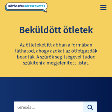
Beküldött ötletek
Az ötleteket itt abban a formában
láthatod, ahogy azokat az ötletgazdák
beadták. A szűrők segítségével tudod
szűkíteni a megjelenített listát.