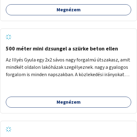
Megnézem
500 méter mini dzsungel a szürke beton ellen
Az Illyés Gyula egy 2x2 sávos nagy forgalmú útszakasz, amit
mindkét oldalon lakóházak szegélyeznek. nagy a gyalogos
forgalom is minden napszakban. A közlekedési irányokat
egy sivár zöldsáv választja el, ami kiválóan alkalmas lenne
egy nagy biodiverzitású hosszú kert kialakítására, több
szintű növényzettel, öntözőrendszerrel, esetleg
Megnézem
valamilyen vizes attrakcióval ami végfut mind az 500m-en.