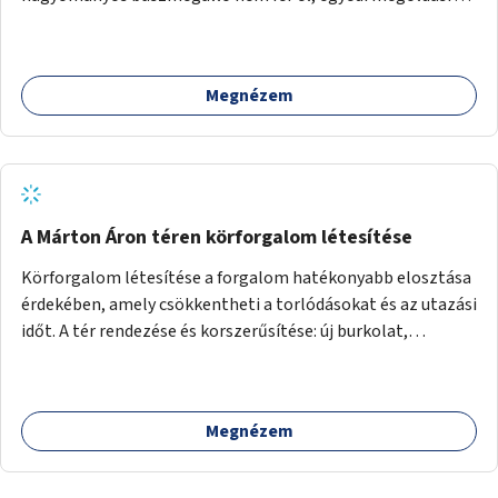
lenne szükség.
Megnézem
A Márton Áron téren körforgalom létesítése
Körforgalom létesítése a forgalom hatékonyabb elosztása
érdekében, amely csökkentheti a torlódásokat és az utazási
időt. A tér rendezése és korszerűsítése: új burkolat,
zöldfelületek, modern közösségi tér kialakítása, hogy a
hely valódi köztérré váljon, ahol az emberek szívesen
időznek.
Megnézem