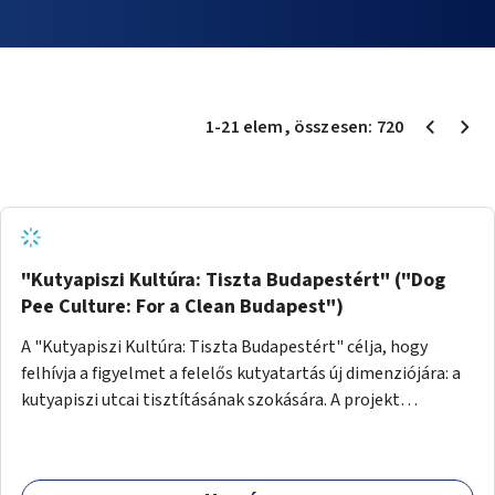
1
-
21
elem
, összesen:
720
"Kutyapiszi Kultúra: Tiszta Budapestért" ("Dog
Pee Culture: For a Clean Budapest")
A "Kutyapiszi Kultúra: Tiszta Budapestért" célja, hogy
felhívja a figyelmet a felelős kutyatartás új dimenziójára: a
kutyapiszi utcai tisztításának szokására. A projekt
keretében szeretnénk edukálni a kutyatulajdonosokat,
hogy séta közben, amikor kedvencük a járdára vizel, egy
palack vízzel öblítsék le azt, ezzel hozzájárulva a tiszta,