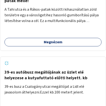
gyalogosforgalom miatt, mert távolsági buszmegálló,
patak mellé!
templom, posta, iskola is található a közelben.
A Tahi utca és a Rákos-patak közötti kihasználatlan zöld
területre egy a városligetihez hasonló gumiborítású pálya
létesítése volna a cél. Ez a multifunkcionális pálya
praktikus, mivel egyszerre űzhető röplabda, tollaslabda,
illetve lábtenisz is, az állítható hálónak köszönhetően.
Megnézem
39-es autóbusz megállójának az üzlet elé
helyezese a kutyafuttató előtti helyett. kb
39-es busz a Csalogány utcai megállójat a Lidl elé
javasolom áthelyezni.Ezzel kb.100 metert jelent.