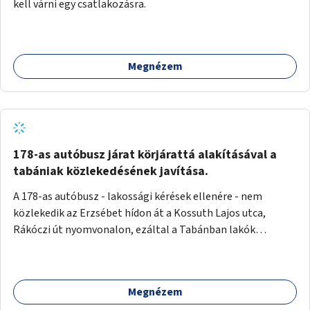
kell várni egy csatlakozásra.
Megnézem
178-as autóbusz járat körjárattá alakításával a
tabániak közlekedésének javítása.
A 178-as autóbusz - lakossági kérések ellenére - nem
közlekedik az Erzsébet hídon át a Kossuth Lajos utca,
Rákóczi út nyomvonalon, ezáltal a Tabánban lakók
belvárosba jutásának minősége jelentősen romlott a
változtatás óta! Nem tudnak továbbá a Tabániak közvetlen
járattal feljutni a Naphegyre, ahol iskola és óvoda is van a
Megnézem
körzetben élők számára. Megoldás lenne, ha a 178-as