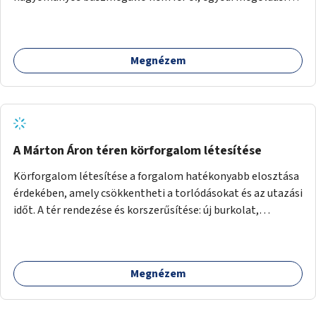
lenne szükség.
Megnézem
A Márton Áron téren körforgalom létesítése
Körforgalom létesítése a forgalom hatékonyabb elosztása
érdekében, amely csökkentheti a torlódásokat és az utazási
időt. A tér rendezése és korszerűsítése: új burkolat,
zöldfelületek, modern közösségi tér kialakítása, hogy a
hely valódi köztérré váljon, ahol az emberek szívesen
időznek.
Megnézem