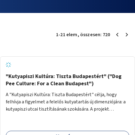
1
-
21
elem
, összesen:
720
"Kutyapiszi Kultúra: Tiszta Budapestért" ("Dog
Pee Culture: For a Clean Budapest")
A "Kutyapiszi Kultúra: Tiszta Budapestért" célja, hogy
felhívja a figyelmet a felelős kutyatartás új dimenziójára: a
kutyapiszi utcai tisztításának szokására. A projekt
keretében szeretnénk edukálni a kutyatulajdonosokat,
hogy séta közben, amikor kedvencük a járdára vizel, egy
palack vízzel öblítsék le azt, ezzel hozzájárulva a tiszta,