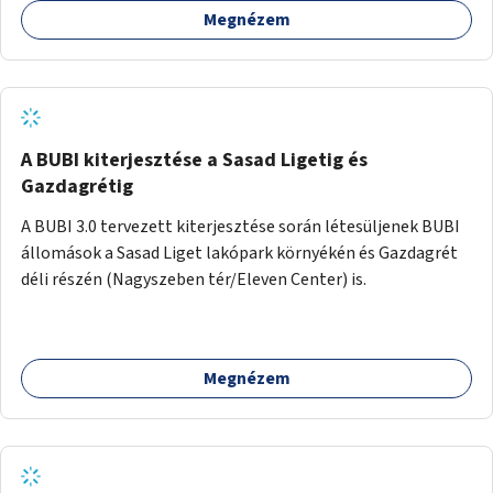
Megnézem
barátságosabbá és zöldebbé lehetne tenni a megállókat.
A BUBI kiterjesztése a Sasad Ligetig és
Gazdagrétig
A BUBI 3.0 tervezett kiterjesztése során létesüljenek BUBI
állomások a Sasad Liget lakópark környékén és Gazdagrét
déli részén (Nagyszeben tér/Eleven Center) is.
Megnézem