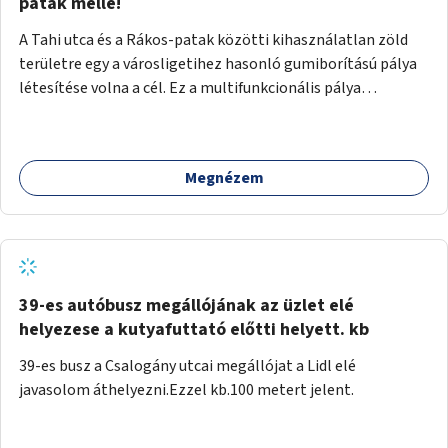
gyalogosforgalom miatt, mert távolsági buszmegálló,
patak mellé!
templom, posta, iskola is található a közelben.
A Tahi utca és a Rákos-patak közötti kihasználatlan zöld
területre egy a városligetihez hasonló gumiborítású pálya
létesítése volna a cél. Ez a multifunkcionális pálya
praktikus, mivel egyszerre űzhető röplabda, tollaslabda,
illetve lábtenisz is, az állítható hálónak köszönhetően.
Megnézem
39-es autóbusz megállójának az üzlet elé
helyezese a kutyafuttató előtti helyett. kb
39-es busz a Csalogány utcai megállójat a Lidl elé
javasolom áthelyezni.Ezzel kb.100 metert jelent.