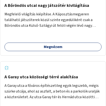
A Bőröndös utcai nagy játszótér kivilágítása
Megfelelő világítás kiépítése. A Káposztásmegyeren
található játszóterek közül szinte egyedüliként csak a
Bőröndös utca Külső-Szilágyi út felöli végén lévő nagy
játszótér nem rendelkezik közvilágítással, ami miatt a őszi
és téli hónapokban nem lehet ide járni a gyerekekkel.
Megnézem
A Garay utca közösségi térré alakítása
A Garay utca a főváros építészetileg egyik legszebb, mégis
szürke utcája, ahol az aszfalt, a beton és a parkolók uralják
a közterületet. Az utca Garay tér és Hernád utca közötti
szakasza tökéletes tere lehetne egy zöld és közösségbarát