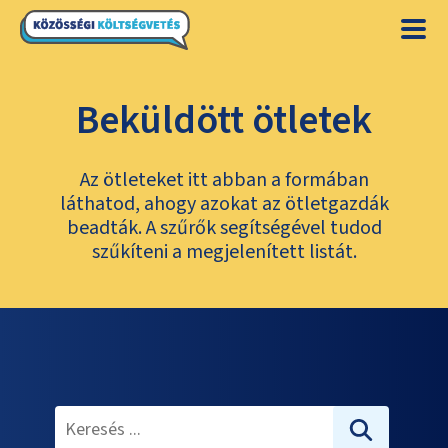
Beküldött ötletek
Az ötleteket itt abban a formában
láthatod, ahogy azokat az ötletgazdák
beadták. A szűrők segítségével tudod
szűkíteni a megjelenített listát.