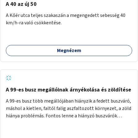
A 40 az új 50
A Kőér utca teljes szakaszán a megengedett sebesség 40
km/h-ra való csökkentése.
Megnézem
A 99-es busz megállóinak árnyékolása és zöldítése
A 99-es busz több megállójában hiányzik a fedett buszváró,
máshol a kietlen, faltól falig aszfaltozott környezet, a zöld
hiánya problémás. Fontos lenne a hiányzó buszvárók
pótlása és az árnyékolás megoldása. Mindezt a zöldítéssel
is össze lehetne kötni: ahol megoldható, ott az utasváróra
vagy akár önálló rácsozatra futtatott növényekkel