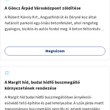
A Göncz Árpád Városközpont zöldítése
A Róbert Károly Krt., Angyalföldi út és Déryné köz által
határolt parkoló egy óriási betonfelület, ahol rengeteg
gyalogos, biciklis és autós fordul meg. A beton feltörésével,
virágágyások létesítésével, fák ültetésével a terület
kellemesebbé, élhetőbbá varázsolható. Az Angyalföldi út
menti járda és a parkoló közé kellene egy zöld sáv,
Megnézem
virágágyásokkal a meglévő fák alá, a lakóépület felőli két
autósáv közé fákat lehetne ültetni, illetve a parkoló és a
járda / bicikliút közé is jók lennének fák.
A Margit híd, budai hídfő buszmegálló
környezetének rendezése
A Margit híd budai hídfő buszmegállóban árnyékoló-
esővédő tető építése és pad lehelyezése. A szűk járda miatt
hagyományos buszmegálló nem fér el, egyedi megoldásra