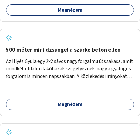
Megnézem
500 méter mini dzsungel a szürke beton ellen
Az Illyés Gyula egy 2x2 sávos nagy forgalmú útszakasz, amit
mindkét oldalon lakóházak szegélyeznek. nagy a gyalogos
forgalom is minden napszakban. A közlekedési irányokat
egy sivár zöldsáv választja el, ami kiválóan alkalmas lenne
egy nagy biodiverzitású hosszú kert kialakítására, több
szintű növényzettel, öntözőrendszerrel, esetleg
Megnézem
valamilyen vizes attrakcióval ami végfut mind az 500m-en.