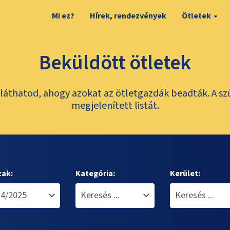
Mi ez?
Hírek, rendezvények
Ötletek
Beküldött ötletek
láthatod, ahogy azokat az ötletgazdák beadták. A sz
megjelenített listát.
zak:
Kategória:
Kerület: