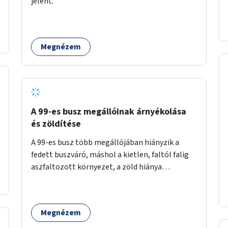
jelent.
időszakokban zsúfolt 5-ös autóbusz
alternatívája lenne.
Megnézem
A 99-es busz megállóinak árnyékolása
és zöldítése
A 99-es busz több megállójában hiányzik a
fedett buszváró, máshol a kietlen, faltól falig
aszfaltozott környezet, a zöld hiánya
problémás. Fontos lenne a hiányzó buszvárók
pótlása és az árnyékolás megoldása. Mindezt a
zöldítéssel is össze lehetne kötni: ahol
Megnézem
megoldható, ott az utasváróra vagy akár
önálló rácsozatra futtatott növényekkel