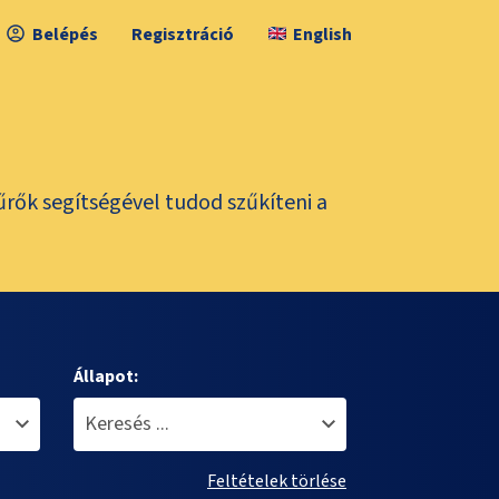
Belépés
Regisztráció
English
űrők segítségével tudod szűkíteni a
Állapot:
Feltételek törlése