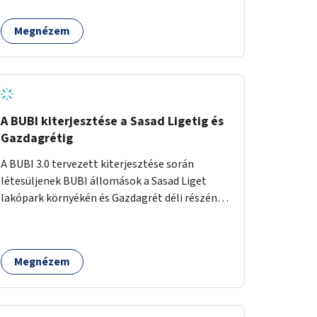
egy sivár zöldsáv választja el, ami kiválóan
található a közelben.
alkalmas lenne egy nagy biodiverzitású hosszú
Megnézem
kert kialakítására, több szintű növényzettel,
öntözőrendszerrel, esetleg valamilyen vizes
attrakcióval ami végfut mind az 500m-en.
A BUBI kiterjesztése a Sasad Ligetig és
Gazdagrétig
A BUBI 3.0 tervezett kiterjesztése során
létesüljenek BUBI állomások a Sasad Liget
lakópark környékén és Gazdagrét déli részén
(Nagyszeben tér/Eleven Center) is.
Megnézem