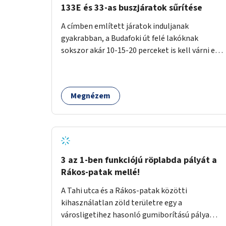
133E és 33-as buszjáratok sűrítése
A címben említett járatok induljanak
gyakrabban, a Budafoki út felé lakóknak
sokszor akár 10-15-20 perceket is kell várni egy
csatlakozásra.
Megnézem
3 az 1-ben funkciójú röplabda pályát a
Rákos-patak mellé!
A Tahi utca és a Rákos-patak közötti
kihasználatlan zöld területre egy a
városligetihez hasonló gumiborítású pálya