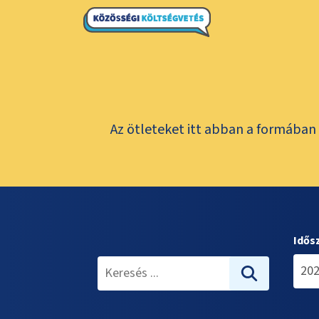
Az ötleteket itt abban a formában 
Idős