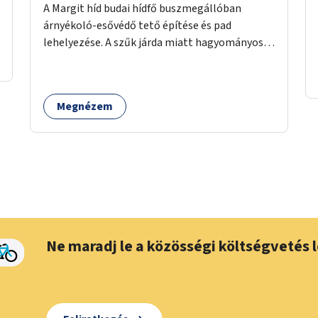
A Margit híd budai hídfő buszmegállóban
árnyékoló-esővédő tető építése és pad
lehelyezése. A szűk járda miatt hagyományos
buszmegálló nem fér el, egyedi megoldásra
lenne szükség.
Megnézem
Ne maradj le a közösségi költségvetés l