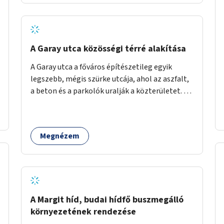
barátságosabbá és zöldebbé lehetne tenni a
megállókat.
A Garay utca közösségi térré alakítása
A Garay utca a főváros építészetileg egyik
legszebb, mégis szürke utcája, ahol az aszfalt,
a beton és a parkolók uralják a közterületet. Az
utca Garay tér és Hernád utca közötti szakasza
tökéletes tere lehetne egy zöld és
közösségbarát terület létrehozásának. A
Megnézem
szakaszon a parkolás átszervezésével
szabadföldi fák, ágyások létrehozására lenne
lehetőség, amelyek között pihenőszékek,
sakkasztal és egy lábbal tekerhető
mobiltöltőpont tennék kellemesebbé (és
hűvösebbé) a környéken lakók és az arra járók
A Margit híd, budai hídfő buszmegálló
mindennapjait.
környezetének rendezése