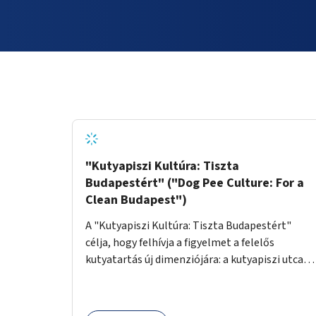
"Kutyapiszi Kultúra: Tiszta
Budapestért" ("Dog Pee Culture: For a
Clean Budapest")
A "Kutyapiszi Kultúra: Tiszta Budapestért"
célja, hogy felhívja a figyelmet a felelős
kutyatartás új dimenziójára: a kutyapiszi utcai
tisztításának szokására. A projekt keretében
szeretnénk edukálni a kutyatulajdonosokat,
hogy séta közben, amikor kedvencük a járdára