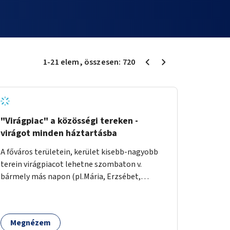
1
-
21
elem
, összesen:
720
"Virágpiac" a közösségi tereken -
virágot minden háztartásba
A főváros területein, kerület kisebb-nagyobb
terein virágpiacot lehetne szombaton v.
bármely más napon (pl.Mária, Erzsébet,
Katalin, Gergely, László, Péter) létrehozni,
üzemeltetni. Kerületek biztosítanák a
helyeket, 50-150nm vagy afeletti területet (ha
Megnézem
sokakat érdekelne). Névleges összeget fizetne