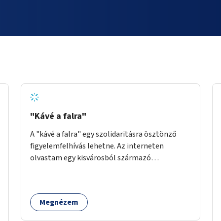
"Kávé a falra"
A "kávé a falra" egy szolidaritásra ösztönző
figyelemfelhívás lehetne. Az interneten
olvastam egy kisvárosból származó
történetről, ahol az emberek vehettek egy
extra kávét, amiről a cetlit feltették a kávézó
dolgozói a falra. Ha egy arra rászoruló betért, a
Megnézem
falról ingyenesen megkaphatta a már
kifizetett kávét. Jó lenne, ha sok kávézó vagy