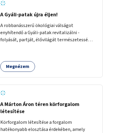
A Gyáli-patak újra éljen!
A robbanásszerű ökológiai válságot
enyhítendő a Gyáli-patak revitalizálni -
folyását, partját, élővilágát természetessé
visszaállítani - legalább Budapest határain
belül, illetve azon túl is infrastruktúrával nem
terhelt módon. Élő kapcsolatot létrehozni
Megnézem
Soroksár és a patak között, illetve a
településen kívül élőhely helyreállítást
végezni. Mindezt szigorúan ökológiai szakértők
vezetésével.
A Márton Áron téren körforgalom
létesítése
Körforgalom létesítése a forgalom
hatékonyabb elosztása érdekében, amely