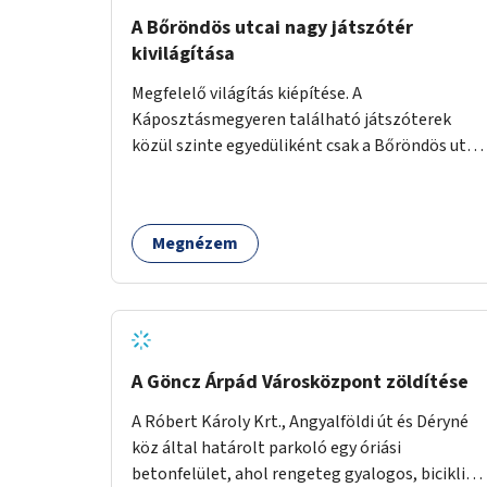
A Bőröndös utcai nagy játszótér
kivilágítása
Megfelelő világítás kiépítése. A
Káposztásmegyeren található játszóterek
közül szinte egyedüliként csak a Bőröndös utca
Külső-Szilágyi út felöli végén lévő nagy
játszótér nem rendelkezik közvilágítással, ami
miatt a őszi és téli hónapokban nem lehet ide
Megnézem
járni a gyerekekkel.
A Göncz Árpád Városközpont zöldítése
A Róbert Károly Krt., Angyalföldi út és Déryné
köz által határolt parkoló egy óriási
betonfelület, ahol rengeteg gyalogos, biciklis