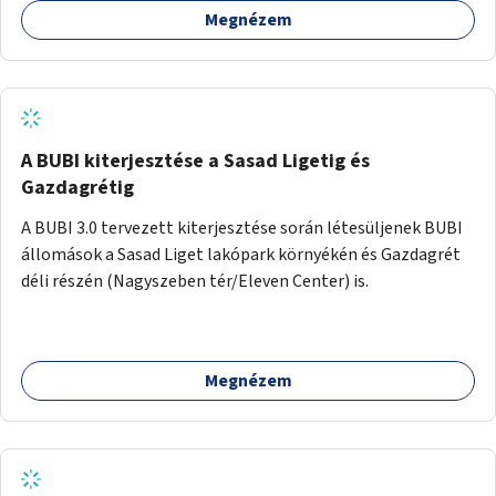
Megnézem
barátságosabbá és zöldebbé lehetne tenni a megállókat.
A BUBI kiterjesztése a Sasad Ligetig és
Gazdagrétig
A BUBI 3.0 tervezett kiterjesztése során létesüljenek BUBI
állomások a Sasad Liget lakópark környékén és Gazdagrét
déli részén (Nagyszeben tér/Eleven Center) is.
Megnézem