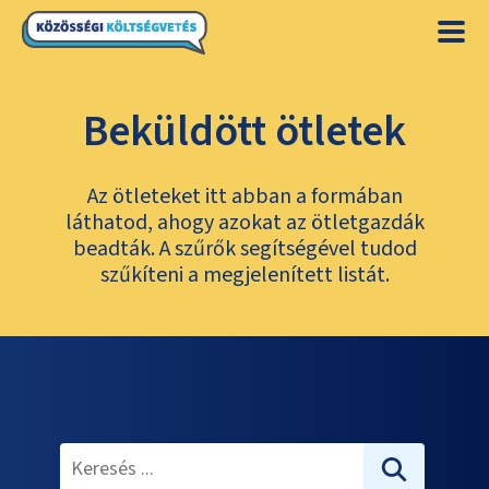
Beküldött ötletek
Az ötleteket itt abban a formában
láthatod, ahogy azokat az ötletgazdák
beadták. A szűrők segítségével tudod
szűkíteni a megjelenített listát.