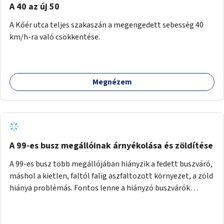
A 40 az új 50
A Kőér utca teljes szakaszán a megengedett sebesség 40
km/h-ra való csökkentése.
Megnézem
A 99-es busz megállóinak árnyékolása és zöldítése
A 99-es busz több megállójában hiányzik a fedett buszváró,
máshol a kietlen, faltól falig aszfaltozott környezet, a zöld
hiánya problémás. Fontos lenne a hiányzó buszvárók
pótlása és az árnyékolás megoldása. Mindezt a zöldítéssel
is össze lehetne kötni: ahol megoldható, ott az utasváróra
vagy akár önálló rácsozatra futtatott növényekkel