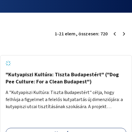
1
-
21
elem
, összesen:
720
"Kutyapiszi Kultúra: Tiszta Budapestért" ("Dog
Pee Culture: For a Clean Budapest")
A "Kutyapiszi Kultúra: Tiszta Budapestért" célja, hogy
felhívja a figyelmet a felelős kutyatartás új dimenziójára: a
kutyapiszi utcai tisztításának szokására. A projekt
keretében szeretnénk edukálni a kutyatulajdonosokat,
hogy séta közben, amikor kedvencük a járdára vizel, egy
palack vízzel öblítsék le azt, ezzel hozzájárulva a tiszta,