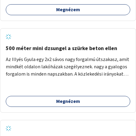
Megnézem
500 méter mini dzsungel a szürke beton ellen
Az Illyés Gyula egy 2x2 sávos nagy forgalmú útszakasz, amit
mindkét oldalon lakóházak szegélyeznek. nagy a gyalogos
forgalom is minden napszakban. A közlekedési irányokat
egy sivár zöldsáv választja el, ami kiválóan alkalmas lenne
egy nagy biodiverzitású hosszú kert kialakítására, több
szintű növényzettel, öntözőrendszerrel, esetleg
Megnézem
valamilyen vizes attrakcióval ami végfut mind az 500m-en.