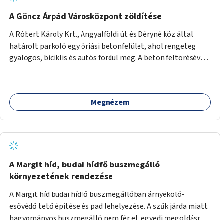
A Göncz Árpád Városközpont zöldítése
A Róbert Károly Krt., Angyalföldi út és Déryné köz által
határolt parkoló egy óriási betonfelület, ahol rengeteg
gyalogos, biciklis és autós fordul meg. A beton feltörésével,
virágágyások létesítésével, fák ültetésével a terület
kellemesebbé, élhetőbbá varázsolható. Az Angyalföldi út
menti járda és a parkoló közé kellene egy zöld sáv,
Megnézem
virágágyásokkal a meglévő fák alá, a lakóépület felőli két
autósáv közé fákat lehetne ültetni, illetve a parkoló és a
járda / bicikliút közé is jók lennének fák.
A Margit híd, budai hídfő buszmegálló
környezetének rendezése
A Margit híd budai hídfő buszmegállóban árnyékoló-
esővédő tető építése és pad lehelyezése. A szűk járda miatt
hagyományos buszmegálló nem fér el, egyedi megoldásra