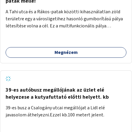
gyalogosforgalom miatt, mert távolsági buszmegálló,
patak mellé!
templom, posta, iskola is található a közelben.
A Tahi utca és a Rákos-patak közötti kihasználatlan zöld
területre egy a városligetihez hasonló gumiborítású pálya
létesítése volna a cél. Ez a multifunkcionális pálya
praktikus, mivel egyszerre űzhető röplabda, tollaslabda,
illetve lábtenisz is, az állítható hálónak köszönhetően.
Megnézem
39-es autóbusz megállójának az üzlet elé
helyezese a kutyafuttató előtti helyett. kb
39-es busz a Csalogány utcai megállójat a Lidl elé
javasolom áthelyezni.Ezzel kb.100 metert jelent.