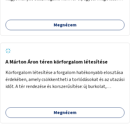
lenne szükség.
Megnézem
A Márton Áron téren körforgalom létesítése
Körforgalom létesítése a forgalom hatékonyabb elosztása
érdekében, amely csökkentheti a torlódásokat és az utazási
időt. A tér rendezése és korszerűsítése: új burkolat,
zöldfelületek, modern közösségi tér kialakítása, hogy a
hely valódi köztérré váljon, ahol az emberek szívesen
időznek.
Megnézem