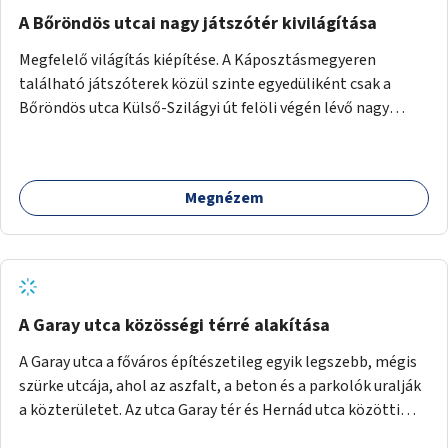
A Bőröndös utcai nagy játszótér kivilágítása
Megfelelő világítás kiépítése. A Káposztásmegyeren
található játszóterek közül szinte egyedüliként csak a
Bőröndös utca Külső-Szilágyi út felöli végén lévő nagy
játszótér nem rendelkezik közvilágítással, ami miatt a őszi
és téli hónapokban nem lehet ide járni a gyerekekkel.
Megnézem
A Garay utca közösségi térré alakítása
A Garay utca a főváros építészetileg egyik legszebb, mégis
szürke utcája, ahol az aszfalt, a beton és a parkolók uralják
a közterületet. Az utca Garay tér és Hernád utca közötti
szakasza tökéletes tere lehetne egy zöld és közösségbarát