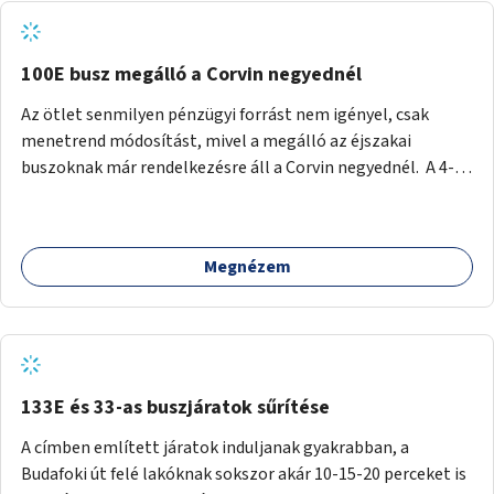
tud állni a megállóba. A környéken a tömegközlekedés
csúcsidőben már most is fullos, a Bosnyák téri beruházások
befejeztével hatványozódni fog az utazási igény.
100E busz megálló a Corvin negyednél
Az ötlet senmilyen pénzügyi forrást nem igényel, csak
menetrend módosítást, mivel a megálló az éjszakai
buszoknak már rendelkezésre áll a Corvin negyednél. A 4-es
és 6-os villamos vonalához közel élőknek a repülőtérre
kijutást, illetve onnan hazajutást nagyban megkönnyítené,
ha a 100E reptéri busz a Corvin negyed metrómegállónál is
Megnézem
megállna - főleg éjjel, amikor a metró nem jár, és a 200E
busz is sokkal ritkábban. Az utazási időt a belvárosban
100E-re fel-/leszállóknak ez az egyetlen plusz megálló
nem hosszabbítaná meg sokkal, a 4-6 vonalán lakóknak
viszont a Kálvin tér-Corvin negyed utat megspórolva 10-15
perccel rövidítheti az utazási idejét.
133E és 33-as buszjáratok sűrítése
A címben említett járatok induljanak gyakrabban, a
Budafoki út felé lakóknak sokszor akár 10-15-20 perceket is