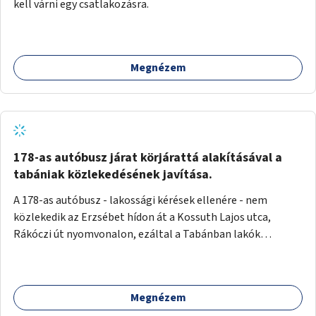
kell várni egy csatlakozásra.
Megnézem
178-as autóbusz járat körjárattá alakításával a
tabániak közlekedésének javítása.
A 178-as autóbusz - lakossági kérések ellenére - nem
közlekedik az Erzsébet hídon át a Kossuth Lajos utca,
Rákóczi út nyomvonalon, ezáltal a Tabánban lakók
belvárosba jutásának minősége jelentősen romlott a
változtatás óta! Nem tudnak továbbá a Tabániak közvetlen
járattal feljutni a Naphegyre, ahol iskola és óvoda is van a
Megnézem
körzetben élők számára. Megoldás lenne, ha a 178-as