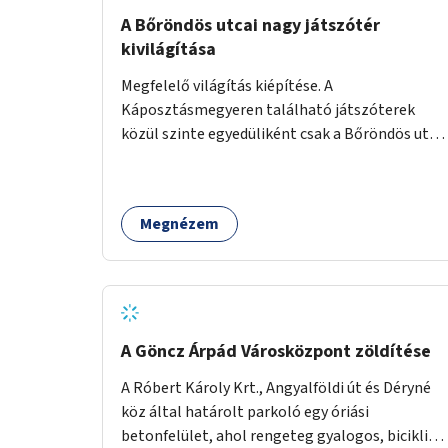
A Bőröndös utcai nagy játszótér
kivilágítása
Megfelelő világítás kiépítése. A
Káposztásmegyeren található játszóterek
közül szinte egyedüliként csak a Bőröndös utca
Külső-Szilágyi út felöli végén lévő nagy
játszótér nem rendelkezik közvilágítással, ami
miatt a őszi és téli hónapokban nem lehet ide
Megnézem
járni a gyerekekkel.
A Göncz Árpád Városközpont zöldítése
A Róbert Károly Krt., Angyalföldi út és Déryné
köz által határolt parkoló egy óriási
betonfelület, ahol rengeteg gyalogos, biciklis