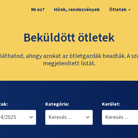
Mi ez?
Hírek, rendezvények
Ötletek
Beküldött ötletek
láthatod, ahogy azokat az ötletgazdák beadták. A sz
megjelenített listát.
zak:
Kategória:
Kerület: