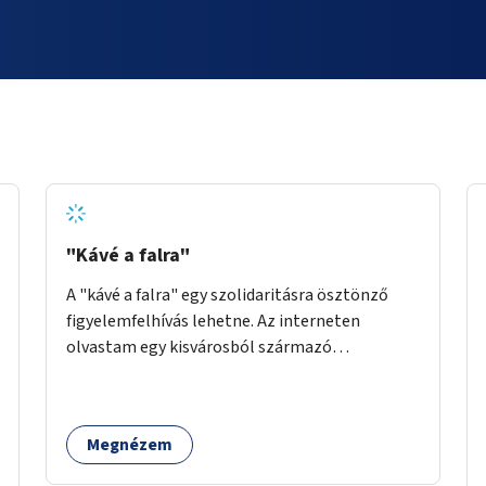
"Kávé a falra"
A "kávé a falra" egy szolidaritásra ösztönző
figyelemfelhívás lehetne. Az interneten
olvastam egy kisvárosból származó
történetről, ahol az emberek vehettek egy
extra kávét, amiről a cetlit feltették a kávézó
dolgozói a falra. Ha egy arra rászoruló betért, a
Megnézem
falról ingyenesen megkaphatta a már
kifizetett kávét. Jó lenne, ha sok kávézó vagy