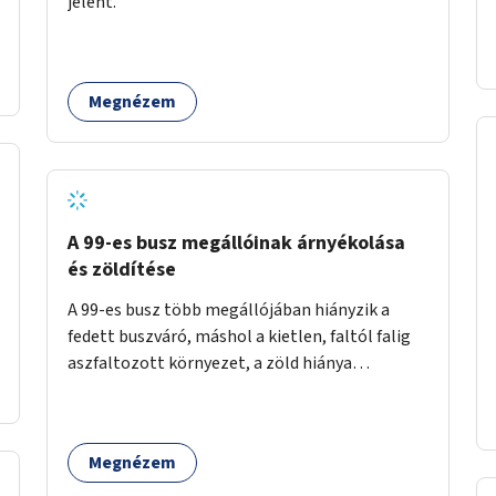
jelent.
időszakokban zsúfolt 5-ös autóbusz
alternatívája lenne.
Megnézem
A 99-es busz megállóinak árnyékolása
és zöldítése
A 99-es busz több megállójában hiányzik a
fedett buszváró, máshol a kietlen, faltól falig
aszfaltozott környezet, a zöld hiánya
problémás. Fontos lenne a hiányzó buszvárók
pótlása és az árnyékolás megoldása. Mindezt a
zöldítéssel is össze lehetne kötni: ahol
Megnézem
megoldható, ott az utasváróra vagy akár
önálló rácsozatra futtatott növényekkel