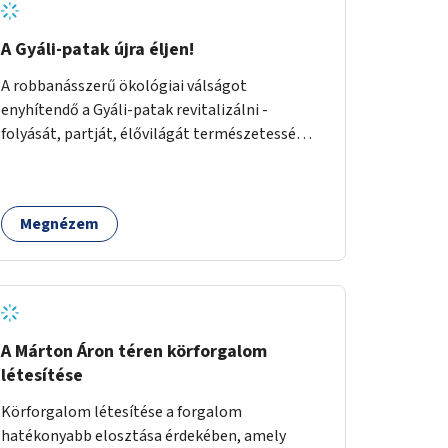
A Gyáli-patak újra éljen!
A robbanásszerű ökológiai válságot
enyhítendő a Gyáli-patak revitalizálni -
folyását, partját, élővilágát természetessé
visszaállítani - legalább Budapest határain
belül, illetve azon túl is infrastruktúrával nem
terhelt módon. Élő kapcsolatot létrehozni
Megnézem
Soroksár és a patak között, illetve a
településen kívül élőhely helyreállítást
végezni. Mindezt szigorúan ökológiai szakértők
vezetésével.
A Márton Áron téren körforgalom
létesítése
Körforgalom létesítése a forgalom
hatékonyabb elosztása érdekében, amely