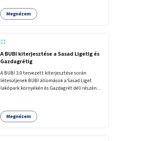
egy sivár zöldsáv választja el, ami kiválóan
található a közelben.
alkalmas lenne egy nagy biodiverzitású hosszú
Megnézem
kert kialakítására, több szintű növényzettel,
öntözőrendszerrel, esetleg valamilyen vizes
attrakcióval ami végfut mind az 500m-en.
A BUBI kiterjesztése a Sasad Ligetig és
Gazdagrétig
A BUBI 3.0 tervezett kiterjesztése során
létesüljenek BUBI állomások a Sasad Liget
lakópark környékén és Gazdagrét déli részén
(Nagyszeben tér/Eleven Center) is.
Megnézem