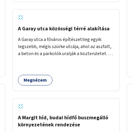
barátságosabbá és zöldebbé lehetne tenni a
megállókat.
A Garay utca közösségi térré alakítása
A Garay utca a főváros építészetileg egyik
legszebb, mégis szürke utcája, ahol az aszfalt,
a beton és a parkolók uralják a közterületet. Az
utca Garay tér és Hernád utca közötti szakasza
tökéletes tere lehetne egy zöld és
közösségbarát terület létrehozásának. A
Megnézem
szakaszon a parkolás átszervezésével
szabadföldi fák, ágyások létrehozására lenne
lehetőség, amelyek között pihenőszékek,
sakkasztal és egy lábbal tekerhető
mobiltöltőpont tennék kellemesebbé (és
hűvösebbé) a környéken lakók és az arra járók
A Margit híd, budai hídfő buszmegálló
mindennapjait.
környezetének rendezése