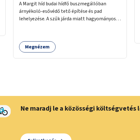
A Margit híd budai hídfő buszmegállóban
árnyékoló-esővédő tető építése és pad
lehelyezése. A szűk járda miatt hagyományos
buszmegálló nem fér el, egyedi megoldásra
lenne szükség.
Megnézem
Ne maradj le a közösségi költségvetés l