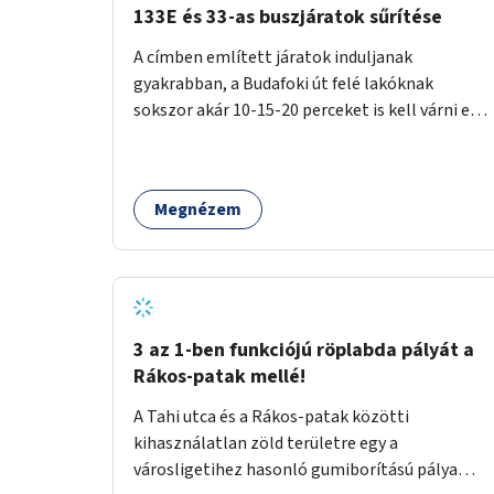
133E és 33-as buszjáratok sűrítése
A címben említett járatok induljanak
gyakrabban, a Budafoki út felé lakóknak
sokszor akár 10-15-20 perceket is kell várni egy
csatlakozásra.
Megnézem
3 az 1-ben funkciójú röplabda pályát a
Rákos-patak mellé!
A Tahi utca és a Rákos-patak közötti
kihasználatlan zöld területre egy a
városligetihez hasonló gumiborítású pálya