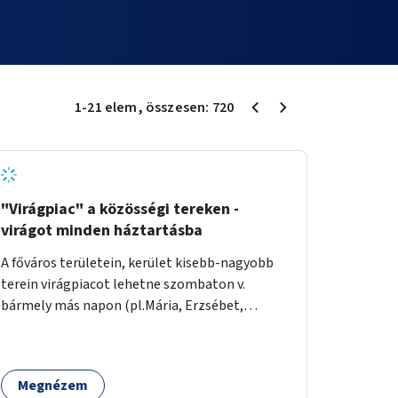
1
-
21
elem
, összesen:
720
"Virágpiac" a közösségi tereken -
virágot minden háztartásba
A főváros területein, kerület kisebb-nagyobb
terein virágpiacot lehetne szombaton v.
bármely más napon (pl.Mária, Erzsébet,
Katalin, Gergely, László, Péter) létrehozni,
üzemeltetni. Kerületek biztosítanák a
helyeket, 50-150nm vagy afeletti területet (ha
Megnézem
sokakat érdekelne). Névleges összeget fizetne