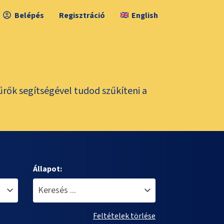
Belépés
Regisztráció
English
űrők segítségével tudod szűkíteni a
Állapot:
Feltételek törlése