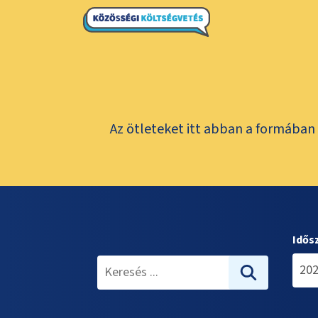
Az ötleteket itt abban a formában 
Idős