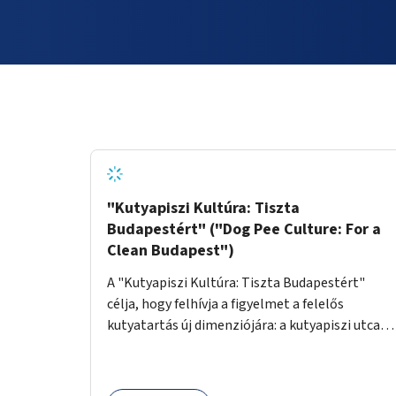
"Kutyapiszi Kultúra: Tiszta
Budapestért" ("Dog Pee Culture: For a
Clean Budapest")
A "Kutyapiszi Kultúra: Tiszta Budapestért"
célja, hogy felhívja a figyelmet a felelős
kutyatartás új dimenziójára: a kutyapiszi utcai
tisztításának szokására. A projekt keretében
szeretnénk edukálni a kutyatulajdonosokat,
hogy séta közben, amikor kedvencük a járdára