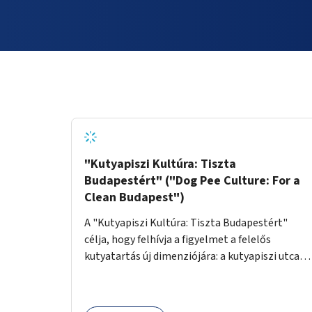
"Kutyapiszi Kultúra: Tiszta
Budapestért" ("Dog Pee Culture: For a
Clean Budapest")
A "Kutyapiszi Kultúra: Tiszta Budapestért"
célja, hogy felhívja a figyelmet a felelős
kutyatartás új dimenziójára: a kutyapiszi utcai
tisztításának szokására. A projekt keretében
szeretnénk edukálni a kutyatulajdonosokat,
hogy séta közben, amikor kedvencük a járdára