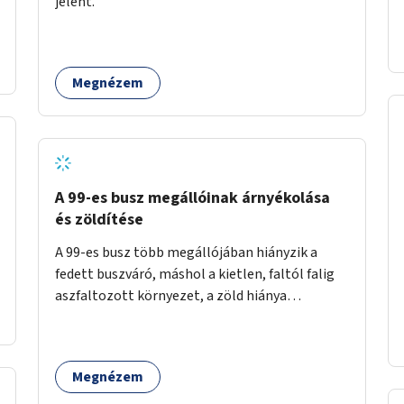
jelent.
időszakokban zsúfolt 5-ös autóbusz
alternatívája lenne.
Megnézem
A 99-es busz megállóinak árnyékolása
és zöldítése
A 99-es busz több megállójában hiányzik a
fedett buszváró, máshol a kietlen, faltól falig
aszfaltozott környezet, a zöld hiánya
problémás. Fontos lenne a hiányzó buszvárók
pótlása és az árnyékolás megoldása. Mindezt a
zöldítéssel is össze lehetne kötni: ahol
Megnézem
megoldható, ott az utasváróra vagy akár
önálló rácsozatra futtatott növényekkel