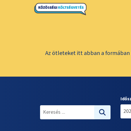
Az ötleteket itt abban a formában 
Idős