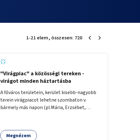
1
-
21
elem
, összesen:
720
"Virágpiac" a közösségi tereken -
virágot minden háztartásba
A főváros területein, kerület kisebb-nagyobb
terein virágpiacot lehetne szombaton v.
bármely más napon (pl.Mária, Erzsébet,
Katalin, Gergely, László, Péter) létrehozni,
üzemeltetni. Kerületek biztosítanák a
helyeket, 50-150nm vagy afeletti területet (ha
Megnézem
sokakat érdekelne). Névleges összeget fizetne