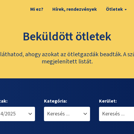
Mi ez?
Hírek, rendezvények
Ötletek
Beküldött ötletek
láthatod, ahogy azokat az ötletgazdák beadták. A sz
megjelenített listát.
zak:
Kategória:
Kerület: