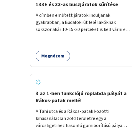
133E és 33-as buszjáratok sűrítése
A címben említett járatok induljanak
gyakrabban, a Budafoki út felé lakóknak
sokszor akár 10-15-20 perceket is kell várni egy
csatlakozásra.
Megnézem
3 az 1-ben funkciójú röplabda pályát a
Rákos-patak mellé!
A Tahi utca és a Rákos-patak közötti
kihasználatlan zöld területre egy a
városligetihez hasonló gumiborítású pálya