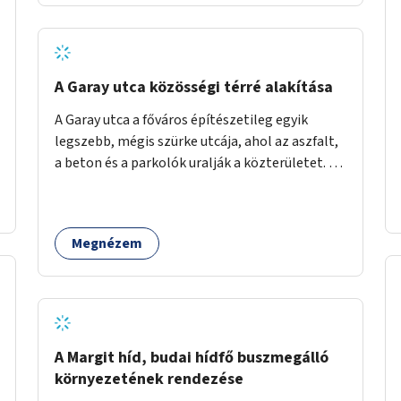
barátságosabbá és zöldebbé lehetne tenni a
megállókat.
A Garay utca közösségi térré alakítása
A Garay utca a főváros építészetileg egyik
legszebb, mégis szürke utcája, ahol az aszfalt,
a beton és a parkolók uralják a közterületet. Az
utca Garay tér és Hernád utca közötti szakasza
tökéletes tere lehetne egy zöld és
közösségbarát terület létrehozásának. A
Megnézem
szakaszon a parkolás átszervezésével
szabadföldi fák, ágyások létrehozására lenne
lehetőség, amelyek között pihenőszékek,
sakkasztal és egy lábbal tekerhető
mobiltöltőpont tennék kellemesebbé (és
hűvösebbé) a környéken lakók és az arra járók
A Margit híd, budai hídfő buszmegálló
mindennapjait.
környezetének rendezése