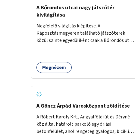
A Bőröndös utcai nagy játszótér
kivilágítása
Megfelelő világítás kiépítése. A
Káposztásmegyeren található játszóterek
közül szinte egyedüliként csak a Bőröndös utca
Külső-Szilágyi út felöli végén lévő nagy
játszótér nem rendelkezik közvilágítással, ami
miatt a őszi és téli hónapokban nem lehet ide
Megnézem
járni a gyerekekkel.
A Göncz Árpád Városközpont zöldítése
A Róbert Károly Krt., Angyalföldi út és Déryné
köz által határolt parkoló egy óriási
betonfelület, ahol rengeteg gyalogos, biciklis