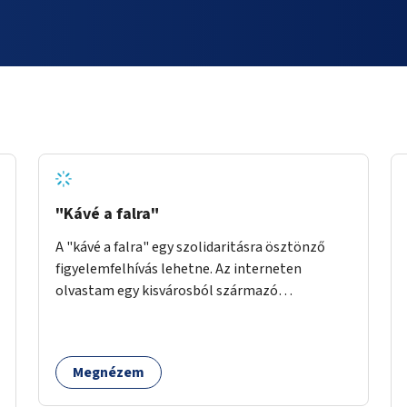
"Kávé a falra"
A "kávé a falra" egy szolidaritásra ösztönző
figyelemfelhívás lehetne. Az interneten
olvastam egy kisvárosból származó
történetről, ahol az emberek vehettek egy
extra kávét, amiről a cetlit feltették a kávézó
dolgozói a falra. Ha egy arra rászoruló betért, a
Megnézem
falról ingyenesen megkaphatta a már
kifizetett kávét. Jó lenne, ha sok kávézó vagy