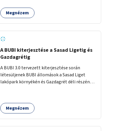
egy sivár zöldsáv választja el, ami kiválóan
található a közelben.
alkalmas lenne egy nagy biodiverzitású hosszú
Megnézem
kert kialakítására, több szintű növényzettel,
öntözőrendszerrel, esetleg valamilyen vizes
attrakcióval ami végfut mind az 500m-en.
A BUBI kiterjesztése a Sasad Ligetig és
Gazdagrétig
A BUBI 3.0 tervezett kiterjesztése során
létesüljenek BUBI állomások a Sasad Liget
lakópark környékén és Gazdagrét déli részén
(Nagyszeben tér/Eleven Center) is.
Megnézem