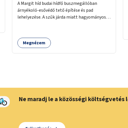
A Margit híd budai hídfő buszmegállóban
árnyékoló-esővédő tető építése és pad
lehelyezése. A szűk járda miatt hagyományos
buszmegálló nem fér el, egyedi megoldásra
lenne szükség.
Megnézem
Ne maradj le a közösségi költségvetés l