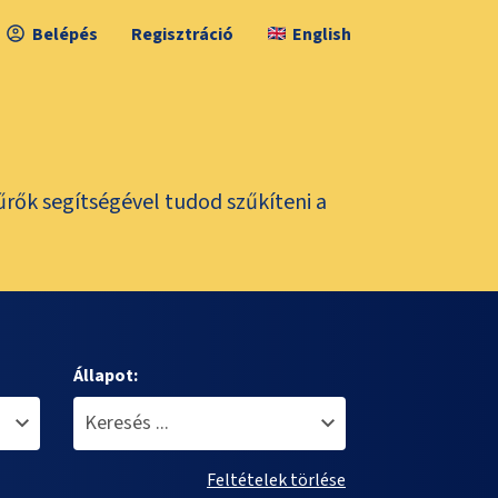
Belépés
Regisztráció
English
űrők segítségével tudod szűkíteni a
Állapot:
Feltételek törlése