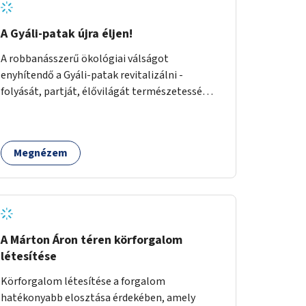
A Gyáli-patak újra éljen!
A robbanásszerű ökológiai válságot
enyhítendő a Gyáli-patak revitalizálni -
folyását, partját, élővilágát természetessé
visszaállítani - legalább Budapest határain
belül, illetve azon túl is infrastruktúrával nem
terhelt módon. Élő kapcsolatot létrehozni
Megnézem
Soroksár és a patak között, illetve a
településen kívül élőhely helyreállítást
végezni. Mindezt szigorúan ökológiai szakértők
vezetésével.
A Márton Áron téren körforgalom
létesítése
Körforgalom létesítése a forgalom
hatékonyabb elosztása érdekében, amely