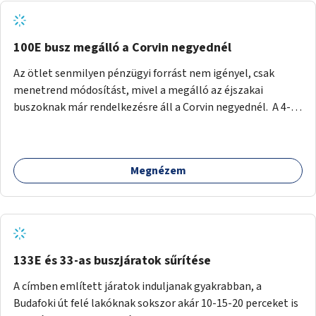
tud állni a megállóba. A környéken a tömegközlekedés
csúcsidőben már most is fullos, a Bosnyák téri beruházások
befejeztével hatványozódni fog az utazási igény.
100E busz megálló a Corvin negyednél
Az ötlet senmilyen pénzügyi forrást nem igényel, csak
menetrend módosítást, mivel a megálló az éjszakai
buszoknak már rendelkezésre áll a Corvin negyednél. A 4-es
és 6-os villamos vonalához közel élőknek a repülőtérre
kijutást, illetve onnan hazajutást nagyban megkönnyítené,
ha a 100E reptéri busz a Corvin negyed metrómegállónál is
Megnézem
megállna - főleg éjjel, amikor a metró nem jár, és a 200E
busz is sokkal ritkábban. Az utazási időt a belvárosban
100E-re fel-/leszállóknak ez az egyetlen plusz megálló
nem hosszabbítaná meg sokkal, a 4-6 vonalán lakóknak
viszont a Kálvin tér-Corvin negyed utat megspórolva 10-15
perccel rövidítheti az utazási idejét.
133E és 33-as buszjáratok sűrítése
A címben említett járatok induljanak gyakrabban, a
Budafoki út felé lakóknak sokszor akár 10-15-20 perceket is