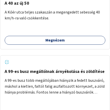
A 40 az új 50
A Kőér utca teljes szakaszán a megengedett sebesség 40
km/h-ra való csökkentése.
Megnézem
A 99-es busz megállóinak árnyékolása és zöldítése
A 99-es busz több megállójában hiányzik a fedett buszváró,
máshol a kietlen, faltól falig aszfaltozott környezet, a zöld
hiánya problémás. Fontos lenne a hiányzó buszvárók
pótlása és az árnyékolás megoldása. Mindezt a zöldítéssel
is össze lehetne kötni: ahol megoldható, ott az utasváróra
vagy akár önálló rácsozatra futtatott növényekkel