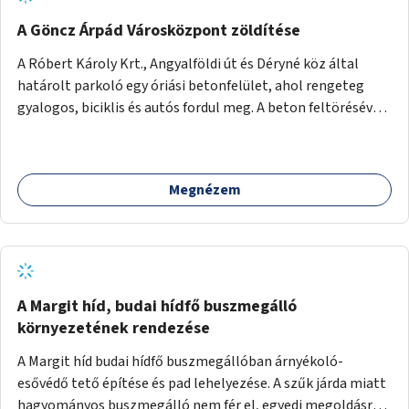
A Göncz Árpád Városközpont zöldítése
A Róbert Károly Krt., Angyalföldi út és Déryné köz által
határolt parkoló egy óriási betonfelület, ahol rengeteg
gyalogos, biciklis és autós fordul meg. A beton feltörésével,
virágágyások létesítésével, fák ültetésével a terület
kellemesebbé, élhetőbbá varázsolható. Az Angyalföldi út
menti járda és a parkoló közé kellene egy zöld sáv,
Megnézem
virágágyásokkal a meglévő fák alá, a lakóépület felőli két
autósáv közé fákat lehetne ültetni, illetve a parkoló és a
járda / bicikliút közé is jók lennének fák.
A Margit híd, budai hídfő buszmegálló
környezetének rendezése
A Margit híd budai hídfő buszmegállóban árnyékoló-
esővédő tető építése és pad lehelyezése. A szűk járda miatt
hagyományos buszmegálló nem fér el, egyedi megoldásra