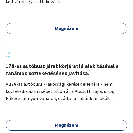
kell várni egy csatlakozásra.
Megnézem
178-as autóbusz járat körjárattá alakításával a
tabániak közlekedésének javítása.
A 178-as autóbusz - lakossági kérések ellenére - nem
közlekedik az Erzsébet hídon át a Kossuth Lajos utca,
Rákóczi út nyomvonalon, ezáltal a Tabánban lakók
belvárosba jutásának minősége jelentősen romlott a
változtatás óta! Nem tudnak továbbá a Tabániak közvetlen
járattal feljutni a Naphegyre, ahol iskola és óvoda is van a
Megnézem
körzetben élők számára. Megoldás lenne, ha a 178-as