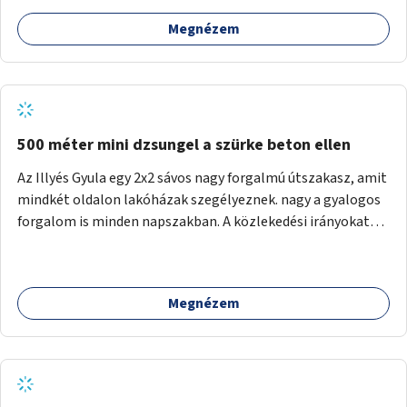
Megnézem
500 méter mini dzsungel a szürke beton ellen
Az Illyés Gyula egy 2x2 sávos nagy forgalmú útszakasz, amit
mindkét oldalon lakóházak szegélyeznek. nagy a gyalogos
forgalom is minden napszakban. A közlekedési irányokat
egy sivár zöldsáv választja el, ami kiválóan alkalmas lenne
egy nagy biodiverzitású hosszú kert kialakítására, több
szintű növényzettel, öntözőrendszerrel, esetleg
Megnézem
valamilyen vizes attrakcióval ami végfut mind az 500m-en.