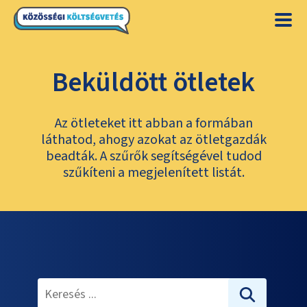
Beküldött ötletek
Az ötleteket itt abban a formában
láthatod, ahogy azokat az ötletgazdák
beadták. A szűrők segítségével tudod
szűkíteni a megjelenített listát.