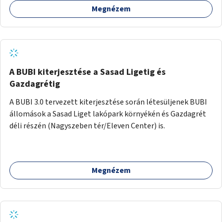
Megnézem
barátságosabbá és zöldebbé lehetne tenni a megállókat.
A BUBI kiterjesztése a Sasad Ligetig és
Gazdagrétig
A BUBI 3.0 tervezett kiterjesztése során létesüljenek BUBI
állomások a Sasad Liget lakópark környékén és Gazdagrét
déli részén (Nagyszeben tér/Eleven Center) is.
Megnézem