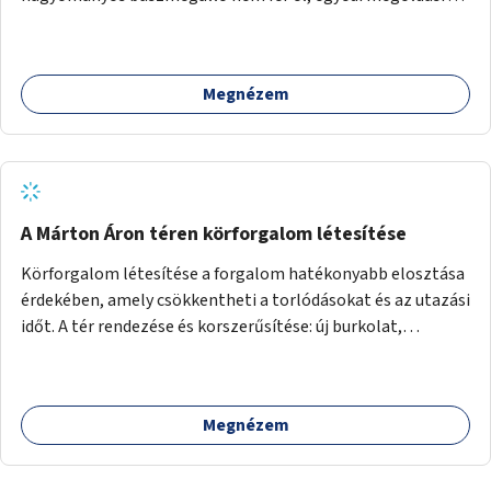
lenne szükség.
Megnézem
A Márton Áron téren körforgalom létesítése
Körforgalom létesítése a forgalom hatékonyabb elosztása
érdekében, amely csökkentheti a torlódásokat és az utazási
időt. A tér rendezése és korszerűsítése: új burkolat,
zöldfelületek, modern közösségi tér kialakítása, hogy a
hely valódi köztérré váljon, ahol az emberek szívesen
időznek.
Megnézem