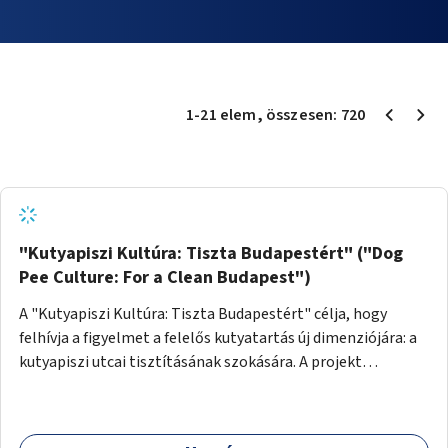
1
-
21
elem
, összesen:
720
"Kutyapiszi Kultúra: Tiszta Budapestért" ("Dog
Pee Culture: For a Clean Budapest")
A "Kutyapiszi Kultúra: Tiszta Budapestért" célja, hogy
felhívja a figyelmet a felelős kutyatartás új dimenziójára: a
kutyapiszi utcai tisztításának szokására. A projekt
keretében szeretnénk edukálni a kutyatulajdonosokat,
hogy séta közben, amikor kedvencük a járdára vizel, egy
palack vízzel öblítsék le azt, ezzel hozzájárulva a tiszta,