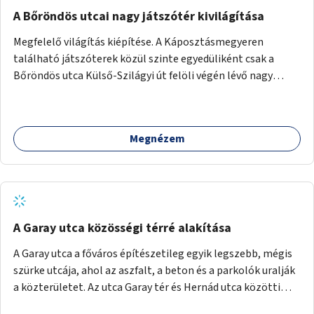
A Bőröndös utcai nagy játszótér kivilágítása
Megfelelő világítás kiépítése. A Káposztásmegyeren
található játszóterek közül szinte egyedüliként csak a
Bőröndös utca Külső-Szilágyi út felöli végén lévő nagy
játszótér nem rendelkezik közvilágítással, ami miatt a őszi
és téli hónapokban nem lehet ide járni a gyerekekkel.
Megnézem
A Garay utca közösségi térré alakítása
A Garay utca a főváros építészetileg egyik legszebb, mégis
szürke utcája, ahol az aszfalt, a beton és a parkolók uralják
a közterületet. Az utca Garay tér és Hernád utca közötti
szakasza tökéletes tere lehetne egy zöld és közösségbarát