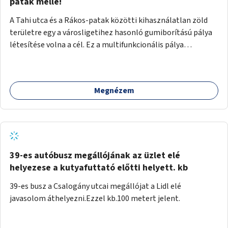
gyalogosforgalom miatt, mert távolsági buszmegálló,
patak mellé!
templom, posta, iskola is található a közelben.
A Tahi utca és a Rákos-patak közötti kihasználatlan zöld
területre egy a városligetihez hasonló gumiborítású pálya
létesítése volna a cél. Ez a multifunkcionális pálya
praktikus, mivel egyszerre űzhető röplabda, tollaslabda,
illetve lábtenisz is, az állítható hálónak köszönhetően.
Megnézem
39-es autóbusz megállójának az üzlet elé
helyezese a kutyafuttató előtti helyett. kb
39-es busz a Csalogány utcai megállójat a Lidl elé
javasolom áthelyezni.Ezzel kb.100 metert jelent.