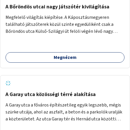
A Bőröndös utcai nagy játszótér kivilágítása
Megfelelő világítás kiépítése. A Káposztásmegyeren
található játszóterek közül szinte egyedüliként csak a
Bőröndös utca Külső-Szilágyi út felöli végén lévő nagy
játszótér nem rendelkezik közvilágítással, ami miatt a őszi
és téli hónapokban nem lehet ide járni a gyerekekkel.
Megnézem
A Garay utca közösségi térré alakítása
A Garay utca a főváros építészetileg egyik legszebb, mégis
szürke utcája, ahol az aszfalt, a beton és a parkolók uralják
a közterületet. Az utca Garay tér és Hernád utca közötti
szakasza tökéletes tere lehetne egy zöld és közösségbarát