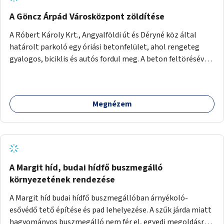
A Göncz Árpád Városközpont zöldítése
A Róbert Károly Krt., Angyalföldi út és Déryné köz által
határolt parkoló egy óriási betonfelület, ahol rengeteg
gyalogos, biciklis és autós fordul meg. A beton feltörésével,
virágágyások létesítésével, fák ültetésével a terület
kellemesebbé, élhetőbbá varázsolható. Az Angyalföldi út
menti járda és a parkoló közé kellene egy zöld sáv,
Megnézem
virágágyásokkal a meglévő fák alá, a lakóépület felőli két
autósáv közé fákat lehetne ültetni, illetve a parkoló és a
járda / bicikliút közé is jók lennének fák.
A Margit híd, budai hídfő buszmegálló
környezetének rendezése
A Margit híd budai hídfő buszmegállóban árnyékoló-
esővédő tető építése és pad lehelyezése. A szűk járda miatt
hagyományos buszmegálló nem fér el, egyedi megoldásra