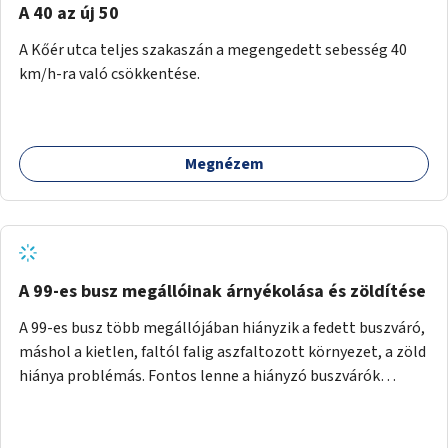
A 40 az új 50
A Kőér utca teljes szakaszán a megengedett sebesség 40
km/h-ra való csökkentése.
Megnézem
A 99-es busz megállóinak árnyékolása és zöldítése
A 99-es busz több megállójában hiányzik a fedett buszváró,
máshol a kietlen, faltól falig aszfaltozott környezet, a zöld
hiánya problémás. Fontos lenne a hiányzó buszvárók
pótlása és az árnyékolás megoldása. Mindezt a zöldítéssel
is össze lehetne kötni: ahol megoldható, ott az utasváróra
vagy akár önálló rácsozatra futtatott növényekkel