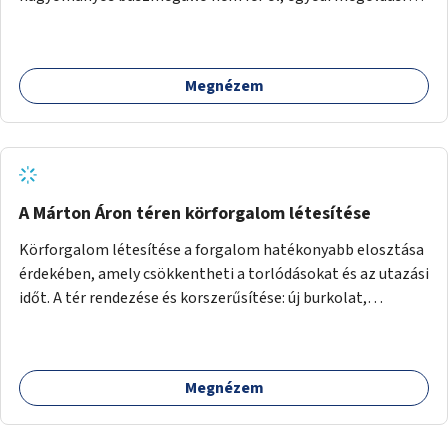
lenne szükség.
Megnézem
A Márton Áron téren körforgalom létesítése
Körforgalom létesítése a forgalom hatékonyabb elosztása
érdekében, amely csökkentheti a torlódásokat és az utazási
időt. A tér rendezése és korszerűsítése: új burkolat,
zöldfelületek, modern közösségi tér kialakítása, hogy a
hely valódi köztérré váljon, ahol az emberek szívesen
időznek.
Megnézem