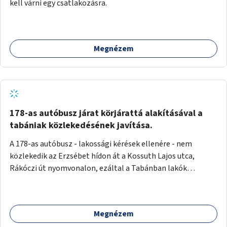
kell várni egy csatlakozásra.
Megnézem
178-as autóbusz járat körjárattá alakításával a
tabániak közlekedésének javítása.
A 178-as autóbusz - lakossági kérések ellenére - nem
közlekedik az Erzsébet hídon át a Kossuth Lajos utca,
Rákóczi út nyomvonalon, ezáltal a Tabánban lakók
belvárosba jutásának minősége jelentősen romlott a
változtatás óta! Nem tudnak továbbá a Tabániak közvetlen
járattal feljutni a Naphegyre, ahol iskola és óvoda is van a
Megnézem
körzetben élők számára. Megoldás lenne, ha a 178-as