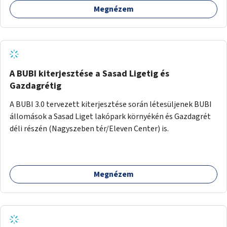
Megnézem
barátságosabbá és zöldebbé lehetne tenni a megállókat.
A BUBI kiterjesztése a Sasad Ligetig és
Gazdagrétig
A BUBI 3.0 tervezett kiterjesztése során létesüljenek BUBI
állomások a Sasad Liget lakópark környékén és Gazdagrét
déli részén (Nagyszeben tér/Eleven Center) is.
Megnézem