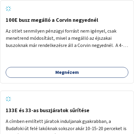
tud állni a megállóba. A környéken a tömegközlekedés
csúcsidőben már most is fullos, a Bosnyák téri beruházások
befejeztével hatványozódni fog az utazási igény.
100E busz megálló a Corvin negyednél
Az ötlet senmilyen pénzügyi forrást nem igényel, csak
menetrend módosítást, mivel a megálló az éjszakai
buszoknak már rendelkezésre áll a Corvin negyednél. A 4-es
és 6-os villamos vonalához közel élőknek a repülőtérre
kijutást, illetve onnan hazajutást nagyban megkönnyítené,
ha a 100E reptéri busz a Corvin negyed metrómegállónál is
Megnézem
megállna - főleg éjjel, amikor a metró nem jár, és a 200E
busz is sokkal ritkábban. Az utazási időt a belvárosban
100E-re fel-/leszállóknak ez az egyetlen plusz megálló
nem hosszabbítaná meg sokkal, a 4-6 vonalán lakóknak
viszont a Kálvin tér-Corvin negyed utat megspórolva 10-15
perccel rövidítheti az utazási idejét.
133E és 33-as buszjáratok sűrítése
A címben említett járatok induljanak gyakrabban, a
Budafoki út felé lakóknak sokszor akár 10-15-20 perceket is