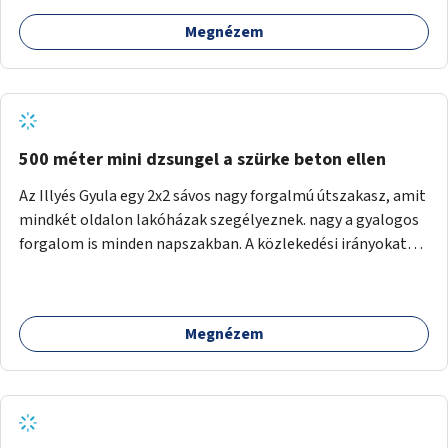
Megnézem
500 méter mini dzsungel a szürke beton ellen
Az Illyés Gyula egy 2x2 sávos nagy forgalmú útszakasz, amit
mindkét oldalon lakóházak szegélyeznek. nagy a gyalogos
forgalom is minden napszakban. A közlekedési irányokat
egy sivár zöldsáv választja el, ami kiválóan alkalmas lenne
egy nagy biodiverzitású hosszú kert kialakítására, több
szintű növényzettel, öntözőrendszerrel, esetleg
Megnézem
valamilyen vizes attrakcióval ami végfut mind az 500m-en.