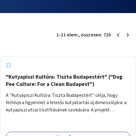
1
-
21
elem
, összesen:
720
"Kutyapiszi Kultúra: Tiszta Budapestért" ("Dog
Pee Culture: For a Clean Budapest")
A "Kutyapiszi Kultúra: Tiszta Budapestért" célja, hogy
felhívja a figyelmet a felelős kutyatartás új dimenziójára: a
kutyapiszi utcai tisztításának szokására. A projekt
keretében szeretnénk edukálni a kutyatulajdonosokat,
hogy séta közben, amikor kedvencük a járdára vizel, egy
palack vízzel öblítsék le azt, ezzel hozzájárulva a tiszta,