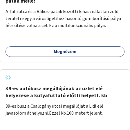
gyalogosforgalom miatt, mert távolsági buszmegálló,
patak mellé!
templom, posta, iskola is található a közelben.
A Tahi utca és a Rákos-patak közötti kihasználatlan zöld
területre egy a városligetihez hasonló gumiborítású pálya
létesítése volna a cél. Ez a multifunkcionális pálya
praktikus, mivel egyszerre űzhető röplabda, tollaslabda,
illetve lábtenisz is, az állítható hálónak köszönhetően.
Megnézem
39-es autóbusz megállójának az üzlet elé
helyezese a kutyafuttató előtti helyett. kb
39-es busz a Csalogány utcai megállójat a Lidl elé
javasolom áthelyezni.Ezzel kb.100 metert jelent.