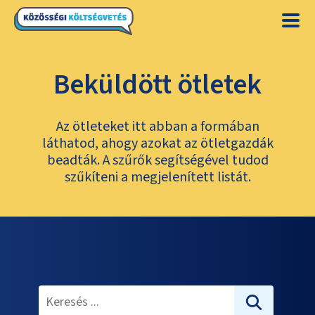
Beküldött ötletek
Az ötleteket itt abban a formában
láthatod, ahogy azokat az ötletgazdák
beadták. A szűrők segítségével tudod
szűkíteni a megjelenített listát.