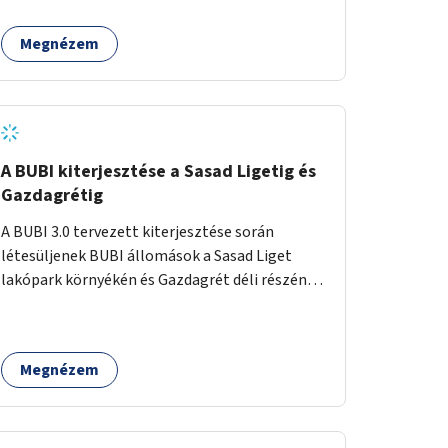
egy sivár zöldsáv választja el, ami kiválóan
található a közelben.
alkalmas lenne egy nagy biodiverzitású hosszú
Megnézem
kert kialakítására, több szintű növényzettel,
öntözőrendszerrel, esetleg valamilyen vizes
attrakcióval ami végfut mind az 500m-en.
A BUBI kiterjesztése a Sasad Ligetig és
Gazdagrétig
A BUBI 3.0 tervezett kiterjesztése során
létesüljenek BUBI állomások a Sasad Liget
lakópark környékén és Gazdagrét déli részén
(Nagyszeben tér/Eleven Center) is.
Megnézem