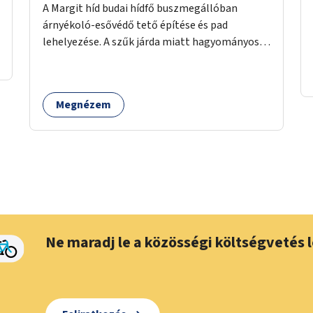
A Margit híd budai hídfő buszmegállóban
árnyékoló-esővédő tető építése és pad
lehelyezése. A szűk járda miatt hagyományos
buszmegálló nem fér el, egyedi megoldásra
lenne szükség.
Megnézem
Ne maradj le a közösségi költségvetés l