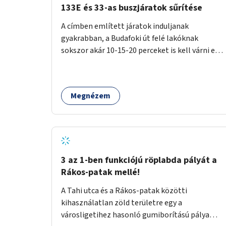
133E és 33-as buszjáratok sűrítése
A címben említett járatok induljanak
gyakrabban, a Budafoki út felé lakóknak
sokszor akár 10-15-20 perceket is kell várni egy
csatlakozásra.
Megnézem
3 az 1-ben funkciójú röplabda pályát a
Rákos-patak mellé!
A Tahi utca és a Rákos-patak közötti
kihasználatlan zöld területre egy a
városligetihez hasonló gumiborítású pálya