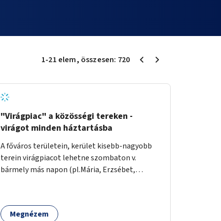
1
-
21
elem
, összesen:
720
"Virágpiac" a közösségi tereken -
virágot minden háztartásba
A főváros területein, kerület kisebb-nagyobb
terein virágpiacot lehetne szombaton v.
bármely más napon (pl.Mária, Erzsébet,
Katalin, Gergely, László, Péter) létrehozni,
üzemeltetni. Kerületek biztosítanák a
helyeket, 50-150nm vagy afeletti területet (ha
Megnézem
sokakat érdekelne). Névleges összeget fizetne