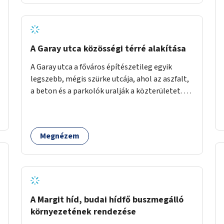
barátságosabbá és zöldebbé lehetne tenni a
megállókat.
A Garay utca közösségi térré alakítása
A Garay utca a főváros építészetileg egyik
legszebb, mégis szürke utcája, ahol az aszfalt,
a beton és a parkolók uralják a közterületet. Az
utca Garay tér és Hernád utca közötti szakasza
tökéletes tere lehetne egy zöld és
közösségbarát terület létrehozásának. A
Megnézem
szakaszon a parkolás átszervezésével
szabadföldi fák, ágyások létrehozására lenne
lehetőség, amelyek között pihenőszékek,
sakkasztal és egy lábbal tekerhető
mobiltöltőpont tennék kellemesebbé (és
hűvösebbé) a környéken lakók és az arra járók
A Margit híd, budai hídfő buszmegálló
mindennapjait.
környezetének rendezése