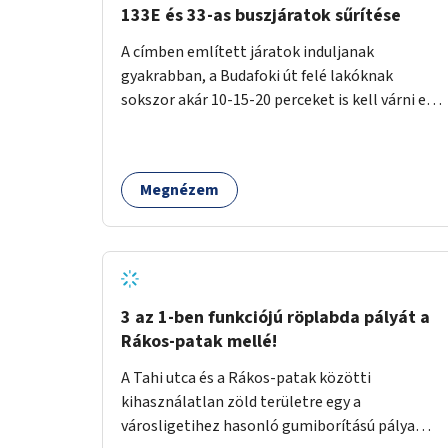
133E és 33-as buszjáratok sűrítése
A címben említett járatok induljanak
gyakrabban, a Budafoki út felé lakóknak
sokszor akár 10-15-20 perceket is kell várni egy
csatlakozásra.
Megnézem
3 az 1-ben funkciójú röplabda pályát a
Rákos-patak mellé!
A Tahi utca és a Rákos-patak közötti
kihasználatlan zöld területre egy a
városligetihez hasonló gumiborítású pálya