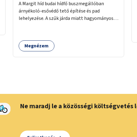
A Margit híd budai hídfő buszmegállóban
árnyékoló-esővédő tető építése és pad
lehelyezése. A szűk járda miatt hagyományos
buszmegálló nem fér el, egyedi megoldásra
lenne szükség.
Megnézem
Ne maradj le a közösségi költségvetés l