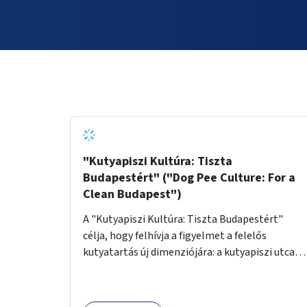
"Kutyapiszi Kultúra: Tiszta
Budapestért" ("Dog Pee Culture: For a
Clean Budapest")
A "Kutyapiszi Kultúra: Tiszta Budapestért"
célja, hogy felhívja a figyelmet a felelős
kutyatartás új dimenziójára: a kutyapiszi utcai
tisztításának szokására. A projekt keretében
szeretnénk edukálni a kutyatulajdonosokat,
hogy séta közben, amikor kedvencük a járdára