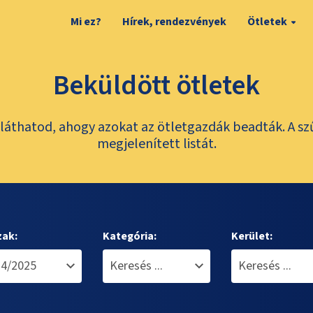
Mi ez?
Hírek, rendezvények
Ötletek
Beküldött ötletek
láthatod, ahogy azokat az ötletgazdák beadták. A sz
megjelenített listát.
zak:
Kategória:
Kerület: