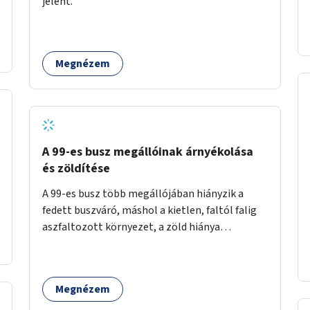
jelent.
időszakokban zsúfolt 5-ös autóbusz
alternatívája lenne.
Megnézem
A 99-es busz megállóinak árnyékolása
és zöldítése
A 99-es busz több megállójában hiányzik a
fedett buszváró, máshol a kietlen, faltól falig
aszfaltozott környezet, a zöld hiánya
problémás. Fontos lenne a hiányzó buszvárók
pótlása és az árnyékolás megoldása. Mindezt a
zöldítéssel is össze lehetne kötni: ahol
Megnézem
megoldható, ott az utasváróra vagy akár
önálló rácsozatra futtatott növényekkel