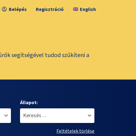
Belépés
Regisztráció
English
űrők segítségével tudod szűkíteni a
Állapot:
Feltételek törlése