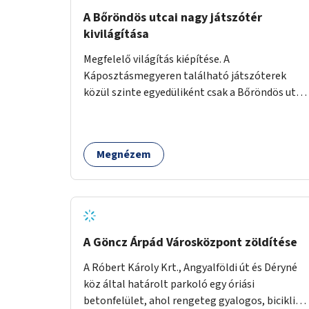
A Bőröndös utcai nagy játszótér
kivilágítása
Megfelelő világítás kiépítése. A
Káposztásmegyeren található játszóterek
közül szinte egyedüliként csak a Bőröndös utca
Külső-Szilágyi út felöli végén lévő nagy
játszótér nem rendelkezik közvilágítással, ami
miatt a őszi és téli hónapokban nem lehet ide
Megnézem
járni a gyerekekkel.
A Göncz Árpád Városközpont zöldítése
A Róbert Károly Krt., Angyalföldi út és Déryné
köz által határolt parkoló egy óriási
betonfelület, ahol rengeteg gyalogos, biciklis