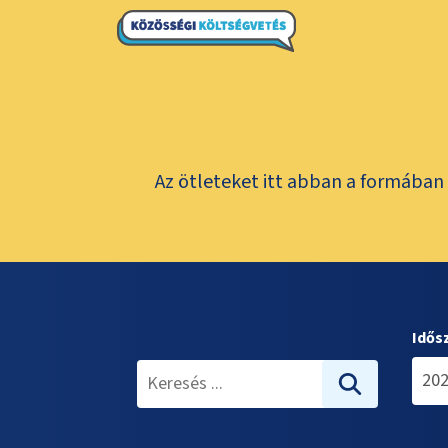
Az ötleteket itt abban a formában 
Idős