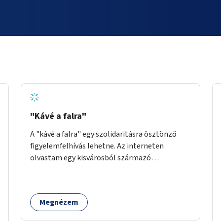
"Kávé a falra"
A "kávé a falra" egy szolidaritásra ösztönző
figyelemfelhívás lehetne. Az interneten
olvastam egy kisvárosból származó
történetről, ahol az emberek vehettek egy
extra kávét, amiről a cetlit feltették a kávézó
dolgozói a falra. Ha egy arra rászoruló betért, a
Megnézem
falról ingyenesen megkaphatta a már
kifizetett kávét. Jó lenne, ha sok kávézó vagy