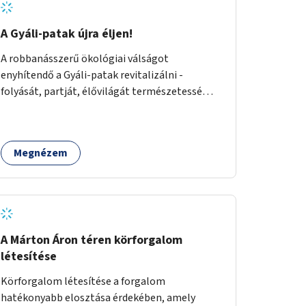
A Gyáli-patak újra éljen!
A robbanásszerű ökológiai válságot
enyhítendő a Gyáli-patak revitalizálni -
folyását, partját, élővilágát természetessé
visszaállítani - legalább Budapest határain
belül, illetve azon túl is infrastruktúrával nem
terhelt módon. Élő kapcsolatot létrehozni
Megnézem
Soroksár és a patak között, illetve a
településen kívül élőhely helyreállítást
végezni. Mindezt szigorúan ökológiai szakértők
vezetésével.
A Márton Áron téren körforgalom
létesítése
Körforgalom létesítése a forgalom
hatékonyabb elosztása érdekében, amely