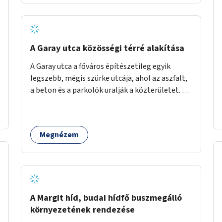
barátságosabbá és zöldebbé lehetne tenni a
megállókat.
A Garay utca közösségi térré alakítása
A Garay utca a főváros építészetileg egyik
legszebb, mégis szürke utcája, ahol az aszfalt,
a beton és a parkolók uralják a közterületet. Az
utca Garay tér és Hernád utca közötti szakasza
tökéletes tere lehetne egy zöld és
közösségbarát terület létrehozásának. A
Megnézem
szakaszon a parkolás átszervezésével
szabadföldi fák, ágyások létrehozására lenne
lehetőség, amelyek között pihenőszékek,
sakkasztal és egy lábbal tekerhető
mobiltöltőpont tennék kellemesebbé (és
hűvösebbé) a környéken lakók és az arra járók
A Margit híd, budai hídfő buszmegálló
mindennapjait.
környezetének rendezése