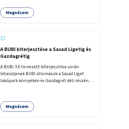
egy sivár zöldsáv választja el, ami kiválóan
található a közelben.
alkalmas lenne egy nagy biodiverzitású hosszú
Megnézem
kert kialakítására, több szintű növényzettel,
öntözőrendszerrel, esetleg valamilyen vizes
attrakcióval ami végfut mind az 500m-en.
A BUBI kiterjesztése a Sasad Ligetig és
Gazdagrétig
A BUBI 3.0 tervezett kiterjesztése során
létesüljenek BUBI állomások a Sasad Liget
lakópark környékén és Gazdagrét déli részén
(Nagyszeben tér/Eleven Center) is.
Megnézem