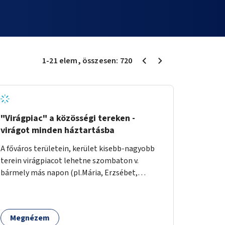
1
-
21
elem
, összesen:
720
"Virágpiac" a közösségi tereken -
virágot minden háztartásba
A főváros területein, kerület kisebb-nagyobb
terein virágpiacot lehetne szombaton v.
bármely más napon (pl.Mária, Erzsébet,
Katalin, Gergely, László, Péter) létrehozni,
üzemeltetni. Kerületek biztosítanák a
helyeket, 50-150nm vagy afeletti területet (ha
Megnézem
sokakat érdekelne). Névleges összeget fizetne