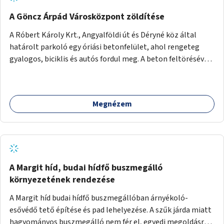
A Göncz Árpád Városközpont zöldítése
A Róbert Károly Krt., Angyalföldi út és Déryné köz által
határolt parkoló egy óriási betonfelület, ahol rengeteg
gyalogos, biciklis és autós fordul meg. A beton feltörésével,
virágágyások létesítésével, fák ültetésével a terület
kellemesebbé, élhetőbbá varázsolható. Az Angyalföldi út
menti járda és a parkoló közé kellene egy zöld sáv,
Megnézem
virágágyásokkal a meglévő fák alá, a lakóépület felőli két
autósáv közé fákat lehetne ültetni, illetve a parkoló és a
járda / bicikliút közé is jók lennének fák.
A Margit híd, budai hídfő buszmegálló
környezetének rendezése
A Margit híd budai hídfő buszmegállóban árnyékoló-
esővédő tető építése és pad lehelyezése. A szűk járda miatt
hagyományos buszmegálló nem fér el, egyedi megoldásra