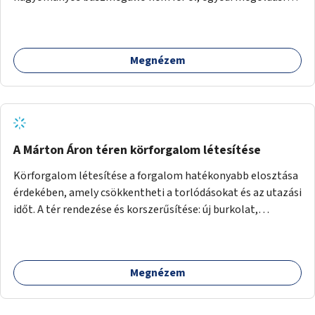
lenne szükség.
Megnézem
A Márton Áron téren körforgalom létesítése
Körforgalom létesítése a forgalom hatékonyabb elosztása
érdekében, amely csökkentheti a torlódásokat és az utazási
időt. A tér rendezése és korszerűsítése: új burkolat,
zöldfelületek, modern közösségi tér kialakítása, hogy a
hely valódi köztérré váljon, ahol az emberek szívesen
időznek.
Megnézem