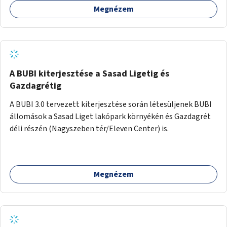
Megnézem
barátságosabbá és zöldebbé lehetne tenni a megállókat.
A BUBI kiterjesztése a Sasad Ligetig és
Gazdagrétig
A BUBI 3.0 tervezett kiterjesztése során létesüljenek BUBI
állomások a Sasad Liget lakópark környékén és Gazdagrét
déli részén (Nagyszeben tér/Eleven Center) is.
Megnézem