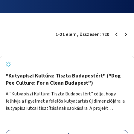
1
-
21
elem
, összesen:
720
"Kutyapiszi Kultúra: Tiszta Budapestért" ("Dog
Pee Culture: For a Clean Budapest")
A "Kutyapiszi Kultúra: Tiszta Budapestért" célja, hogy
felhívja a figyelmet a felelős kutyatartás új dimenziójára: a
kutyapiszi utcai tisztításának szokására. A projekt
keretében szeretnénk edukálni a kutyatulajdonosokat,
hogy séta közben, amikor kedvencük a járdára vizel, egy
palack vízzel öblítsék le azt, ezzel hozzájárulva a tiszta,