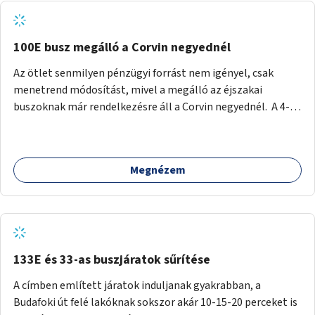
tud állni a megállóba. A környéken a tömegközlekedés
csúcsidőben már most is fullos, a Bosnyák téri beruházások
befejeztével hatványozódni fog az utazási igény.
100E busz megálló a Corvin negyednél
Az ötlet senmilyen pénzügyi forrást nem igényel, csak
menetrend módosítást, mivel a megálló az éjszakai
buszoknak már rendelkezésre áll a Corvin negyednél. A 4-es
és 6-os villamos vonalához közel élőknek a repülőtérre
kijutást, illetve onnan hazajutást nagyban megkönnyítené,
ha a 100E reptéri busz a Corvin negyed metrómegállónál is
Megnézem
megállna - főleg éjjel, amikor a metró nem jár, és a 200E
busz is sokkal ritkábban. Az utazási időt a belvárosban
100E-re fel-/leszállóknak ez az egyetlen plusz megálló
nem hosszabbítaná meg sokkal, a 4-6 vonalán lakóknak
viszont a Kálvin tér-Corvin negyed utat megspórolva 10-15
perccel rövidítheti az utazási idejét.
133E és 33-as buszjáratok sűrítése
A címben említett járatok induljanak gyakrabban, a
Budafoki út felé lakóknak sokszor akár 10-15-20 perceket is