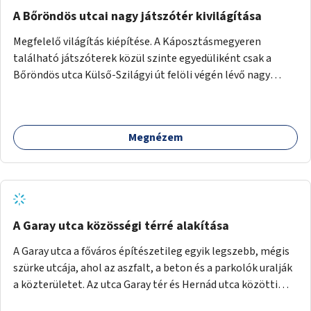
A Bőröndös utcai nagy játszótér kivilágítása
Megfelelő világítás kiépítése. A Káposztásmegyeren
található játszóterek közül szinte egyedüliként csak a
Bőröndös utca Külső-Szilágyi út felöli végén lévő nagy
játszótér nem rendelkezik közvilágítással, ami miatt a őszi
és téli hónapokban nem lehet ide járni a gyerekekkel.
Megnézem
A Garay utca közösségi térré alakítása
A Garay utca a főváros építészetileg egyik legszebb, mégis
szürke utcája, ahol az aszfalt, a beton és a parkolók uralják
a közterületet. Az utca Garay tér és Hernád utca közötti
szakasza tökéletes tere lehetne egy zöld és közösségbarát