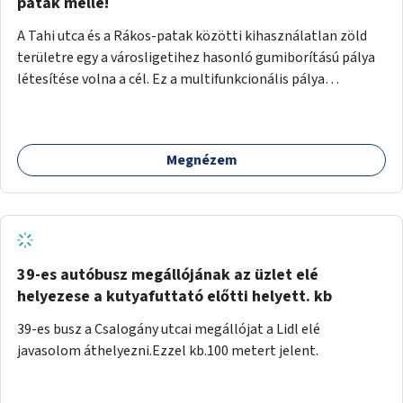
gyalogosforgalom miatt, mert távolsági buszmegálló,
patak mellé!
templom, posta, iskola is található a közelben.
A Tahi utca és a Rákos-patak közötti kihasználatlan zöld
területre egy a városligetihez hasonló gumiborítású pálya
létesítése volna a cél. Ez a multifunkcionális pálya
praktikus, mivel egyszerre űzhető röplabda, tollaslabda,
illetve lábtenisz is, az állítható hálónak köszönhetően.
Megnézem
39-es autóbusz megállójának az üzlet elé
helyezese a kutyafuttató előtti helyett. kb
39-es busz a Csalogány utcai megállójat a Lidl elé
javasolom áthelyezni.Ezzel kb.100 metert jelent.