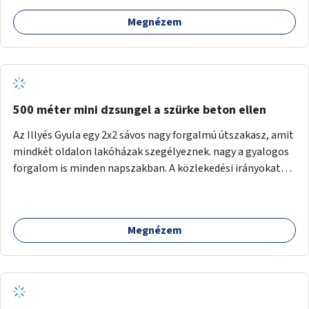
Megnézem
500 méter mini dzsungel a szürke beton ellen
Az Illyés Gyula egy 2x2 sávos nagy forgalmú útszakasz, amit
mindkét oldalon lakóházak szegélyeznek. nagy a gyalogos
forgalom is minden napszakban. A közlekedési irányokat
egy sivár zöldsáv választja el, ami kiválóan alkalmas lenne
egy nagy biodiverzitású hosszú kert kialakítására, több
szintű növényzettel, öntözőrendszerrel, esetleg
Megnézem
valamilyen vizes attrakcióval ami végfut mind az 500m-en.