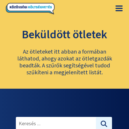
Beküldött ötletek
Az ötleteket itt abban a formában
láthatod, ahogy azokat az ötletgazdák
beadták. A szűrők segítségével tudod
szűkíteni a megjelenített listát.