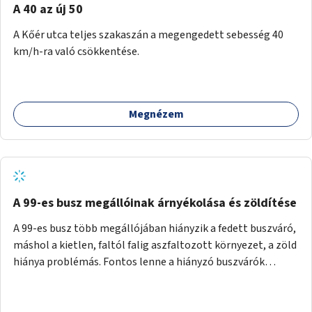
A 40 az új 50
A Kőér utca teljes szakaszán a megengedett sebesség 40
km/h-ra való csökkentése.
Megnézem
A 99-es busz megállóinak árnyékolása és zöldítése
A 99-es busz több megállójában hiányzik a fedett buszváró,
máshol a kietlen, faltól falig aszfaltozott környezet, a zöld
hiánya problémás. Fontos lenne a hiányzó buszvárók
pótlása és az árnyékolás megoldása. Mindezt a zöldítéssel
is össze lehetne kötni: ahol megoldható, ott az utasváróra
vagy akár önálló rácsozatra futtatott növényekkel