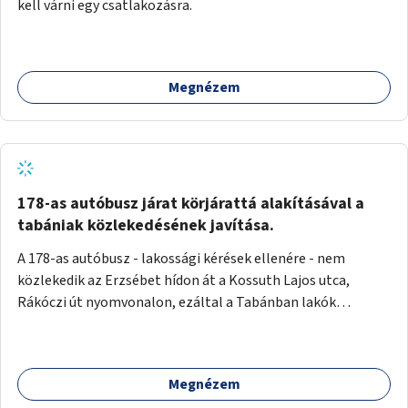
kell várni egy csatlakozásra.
Megnézem
178-as autóbusz járat körjárattá alakításával a
tabániak közlekedésének javítása.
A 178-as autóbusz - lakossági kérések ellenére - nem
közlekedik az Erzsébet hídon át a Kossuth Lajos utca,
Rákóczi út nyomvonalon, ezáltal a Tabánban lakók
belvárosba jutásának minősége jelentősen romlott a
változtatás óta! Nem tudnak továbbá a Tabániak közvetlen
járattal feljutni a Naphegyre, ahol iskola és óvoda is van a
Megnézem
körzetben élők számára. Megoldás lenne, ha a 178-as