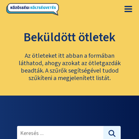
Beküldött ötletek
Az ötleteket itt abban a formában
láthatod, ahogy azokat az ötletgazdák
beadták. A szűrők segítségével tudod
szűkíteni a megjelenített listát.