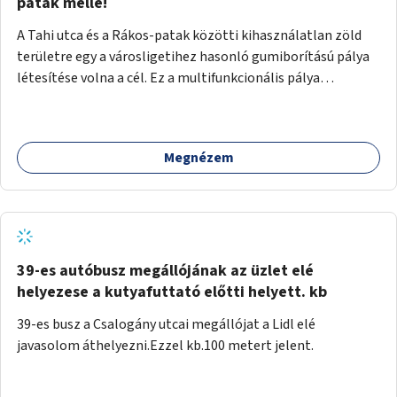
gyalogosforgalom miatt, mert távolsági buszmegálló,
patak mellé!
templom, posta, iskola is található a közelben.
A Tahi utca és a Rákos-patak közötti kihasználatlan zöld
területre egy a városligetihez hasonló gumiborítású pálya
létesítése volna a cél. Ez a multifunkcionális pálya
praktikus, mivel egyszerre űzhető röplabda, tollaslabda,
illetve lábtenisz is, az állítható hálónak köszönhetően.
Megnézem
39-es autóbusz megállójának az üzlet elé
helyezese a kutyafuttató előtti helyett. kb
39-es busz a Csalogány utcai megállójat a Lidl elé
javasolom áthelyezni.Ezzel kb.100 metert jelent.