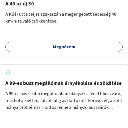
A 40 az új 50
A Kőér utca teljes szakaszán a megengedett sebesség 40
km/h-ra való csökkentése.
Megnézem
A 99-es busz megállóinak árnyékolása és zöldítése
A 99-es busz több megállójában hiányzik a fedett buszváró,
máshol a kietlen, faltól falig aszfaltozott környezet, a zöld
hiánya problémás. Fontos lenne a hiányzó buszvárók
pótlása és az árnyékolás megoldása. Mindezt a zöldítéssel
is össze lehetne kötni: ahol megoldható, ott az utasváróra
vagy akár önálló rácsozatra futtatott növényekkel