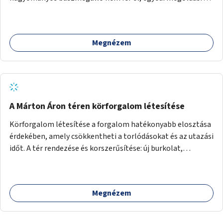
lenne szükség.
Megnézem
A Márton Áron téren körforgalom létesítése
Körforgalom létesítése a forgalom hatékonyabb elosztása
érdekében, amely csökkentheti a torlódásokat és az utazási
időt. A tér rendezése és korszerűsítése: új burkolat,
zöldfelületek, modern közösségi tér kialakítása, hogy a
hely valódi köztérré váljon, ahol az emberek szívesen
időznek.
Megnézem