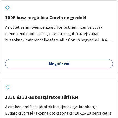
tud állni a megállóba. A környéken a tömegközlekedés
csúcsidőben már most is fullos, a Bosnyák téri beruházások
befejeztével hatványozódni fog az utazási igény.
100E busz megálló a Corvin negyednél
Az ötlet senmilyen pénzügyi forrást nem igényel, csak
menetrend módosítást, mivel a megálló az éjszakai
buszoknak már rendelkezésre áll a Corvin negyednél. A 4-es
és 6-os villamos vonalához közel élőknek a repülőtérre
kijutást, illetve onnan hazajutást nagyban megkönnyítené,
ha a 100E reptéri busz a Corvin negyed metrómegállónál is
Megnézem
megállna - főleg éjjel, amikor a metró nem jár, és a 200E
busz is sokkal ritkábban. Az utazási időt a belvárosban
100E-re fel-/leszállóknak ez az egyetlen plusz megálló
nem hosszabbítaná meg sokkal, a 4-6 vonalán lakóknak
viszont a Kálvin tér-Corvin negyed utat megspórolva 10-15
perccel rövidítheti az utazási idejét.
133E és 33-as buszjáratok sűrítése
A címben említett járatok induljanak gyakrabban, a
Budafoki út felé lakóknak sokszor akár 10-15-20 perceket is