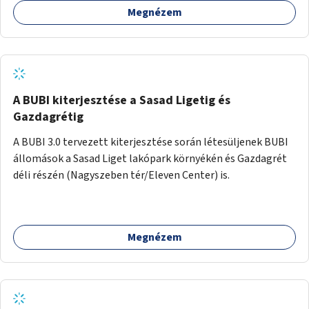
Megnézem
barátságosabbá és zöldebbé lehetne tenni a megállókat.
A BUBI kiterjesztése a Sasad Ligetig és
Gazdagrétig
A BUBI 3.0 tervezett kiterjesztése során létesüljenek BUBI
állomások a Sasad Liget lakópark környékén és Gazdagrét
déli részén (Nagyszeben tér/Eleven Center) is.
Megnézem