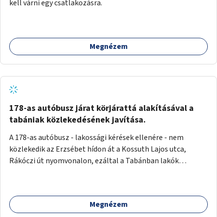
kell várni egy csatlakozásra.
Megnézem
178-as autóbusz járat körjárattá alakításával a
tabániak közlekedésének javítása.
A 178-as autóbusz - lakossági kérések ellenére - nem
közlekedik az Erzsébet hídon át a Kossuth Lajos utca,
Rákóczi út nyomvonalon, ezáltal a Tabánban lakók
belvárosba jutásának minősége jelentősen romlott a
változtatás óta! Nem tudnak továbbá a Tabániak közvetlen
járattal feljutni a Naphegyre, ahol iskola és óvoda is van a
Megnézem
körzetben élők számára. Megoldás lenne, ha a 178-as