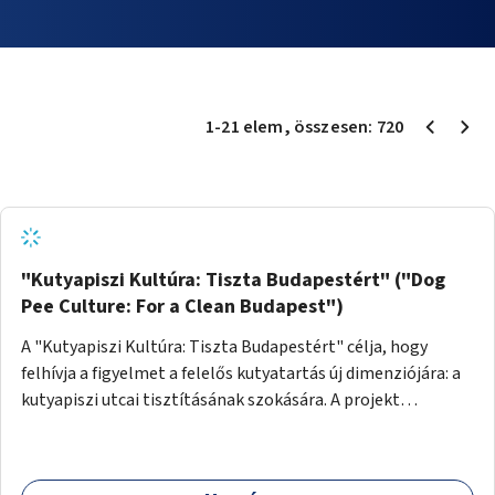
1
-
21
elem
, összesen:
720
"Kutyapiszi Kultúra: Tiszta Budapestért" ("Dog
Pee Culture: For a Clean Budapest")
A "Kutyapiszi Kultúra: Tiszta Budapestért" célja, hogy
felhívja a figyelmet a felelős kutyatartás új dimenziójára: a
kutyapiszi utcai tisztításának szokására. A projekt
keretében szeretnénk edukálni a kutyatulajdonosokat,
hogy séta közben, amikor kedvencük a járdára vizel, egy
palack vízzel öblítsék le azt, ezzel hozzájárulva a tiszta,