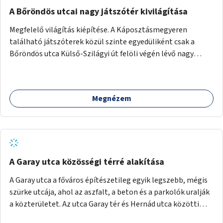
A Bőröndös utcai nagy játszótér kivilágítása
Megfelelő világítás kiépítése. A Káposztásmegyeren
található játszóterek közül szinte egyedüliként csak a
Bőröndös utca Külső-Szilágyi út felöli végén lévő nagy
játszótér nem rendelkezik közvilágítással, ami miatt a őszi
és téli hónapokban nem lehet ide járni a gyerekekkel.
Megnézem
A Garay utca közösségi térré alakítása
A Garay utca a főváros építészetileg egyik legszebb, mégis
szürke utcája, ahol az aszfalt, a beton és a parkolók uralják
a közterületet. Az utca Garay tér és Hernád utca közötti
szakasza tökéletes tere lehetne egy zöld és közösségbarát