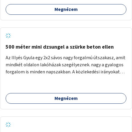
Megnézem
500 méter mini dzsungel a szürke beton ellen
Az Illyés Gyula egy 2x2 sávos nagy forgalmú útszakasz, amit
mindkét oldalon lakóházak szegélyeznek. nagy a gyalogos
forgalom is minden napszakban. A közlekedési irányokat
egy sivár zöldsáv választja el, ami kiválóan alkalmas lenne
egy nagy biodiverzitású hosszú kert kialakítására, több
szintű növényzettel, öntözőrendszerrel, esetleg
Megnézem
valamilyen vizes attrakcióval ami végfut mind az 500m-en.