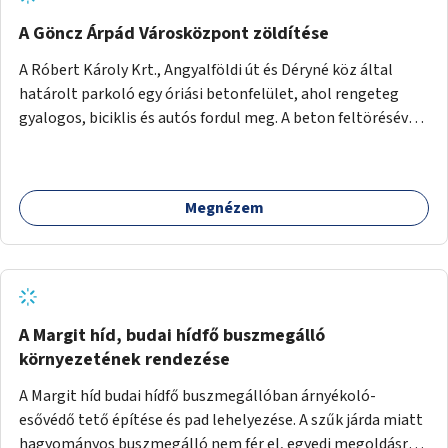
A Göncz Árpád Városközpont zöldítése
A Róbert Károly Krt., Angyalföldi út és Déryné köz által
határolt parkoló egy óriási betonfelület, ahol rengeteg
gyalogos, biciklis és autós fordul meg. A beton feltörésével,
virágágyások létesítésével, fák ültetésével a terület
kellemesebbé, élhetőbbá varázsolható. Az Angyalföldi út
menti járda és a parkoló közé kellene egy zöld sáv,
Megnézem
virágágyásokkal a meglévő fák alá, a lakóépület felőli két
autósáv közé fákat lehetne ültetni, illetve a parkoló és a
járda / bicikliút közé is jók lennének fák.
A Margit híd, budai hídfő buszmegálló
környezetének rendezése
A Margit híd budai hídfő buszmegállóban árnyékoló-
esővédő tető építése és pad lehelyezése. A szűk járda miatt
hagyományos buszmegálló nem fér el, egyedi megoldásra