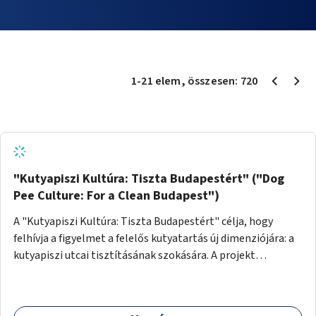
1
-
21
elem
, összesen:
720
"Kutyapiszi Kultúra: Tiszta Budapestért" ("Dog
Pee Culture: For a Clean Budapest")
A "Kutyapiszi Kultúra: Tiszta Budapestért" célja, hogy
felhívja a figyelmet a felelős kutyatartás új dimenziójára: a
kutyapiszi utcai tisztításának szokására. A projekt
keretében szeretnénk edukálni a kutyatulajdonosokat,
hogy séta közben, amikor kedvencük a járdára vizel, egy
palack vízzel öblítsék le azt, ezzel hozzájárulva a tiszta,