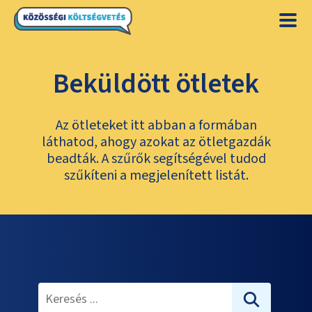
Beküldött ötletek
Az ötleteket itt abban a formában
láthatod, ahogy azokat az ötletgazdák
beadták. A szűrők segítségével tudod
szűkíteni a megjelenített listát.