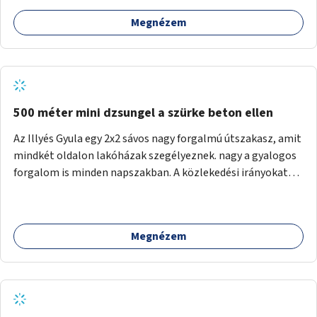
Megnézem
500 méter mini dzsungel a szürke beton ellen
Az Illyés Gyula egy 2x2 sávos nagy forgalmú útszakasz, amit
mindkét oldalon lakóházak szegélyeznek. nagy a gyalogos
forgalom is minden napszakban. A közlekedési irányokat
egy sivár zöldsáv választja el, ami kiválóan alkalmas lenne
egy nagy biodiverzitású hosszú kert kialakítására, több
szintű növényzettel, öntözőrendszerrel, esetleg
Megnézem
valamilyen vizes attrakcióval ami végfut mind az 500m-en.