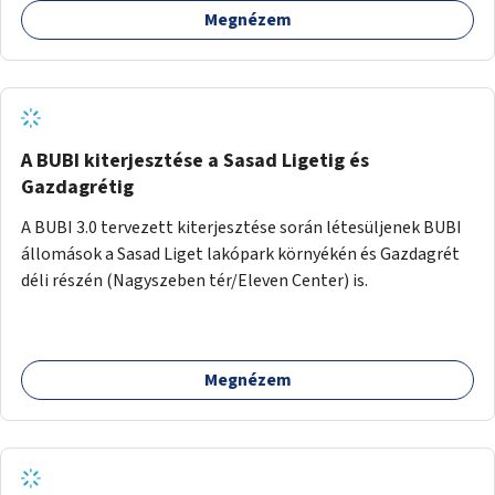
Megnézem
barátságosabbá és zöldebbé lehetne tenni a megállókat.
A BUBI kiterjesztése a Sasad Ligetig és
Gazdagrétig
A BUBI 3.0 tervezett kiterjesztése során létesüljenek BUBI
állomások a Sasad Liget lakópark környékén és Gazdagrét
déli részén (Nagyszeben tér/Eleven Center) is.
Megnézem