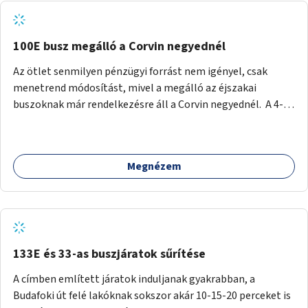
tud állni a megállóba. A környéken a tömegközlekedés
csúcsidőben már most is fullos, a Bosnyák téri beruházások
befejeztével hatványozódni fog az utazási igény.
100E busz megálló a Corvin negyednél
Az ötlet senmilyen pénzügyi forrást nem igényel, csak
menetrend módosítást, mivel a megálló az éjszakai
buszoknak már rendelkezésre áll a Corvin negyednél. A 4-es
és 6-os villamos vonalához közel élőknek a repülőtérre
kijutást, illetve onnan hazajutást nagyban megkönnyítené,
ha a 100E reptéri busz a Corvin negyed metrómegállónál is
Megnézem
megállna - főleg éjjel, amikor a metró nem jár, és a 200E
busz is sokkal ritkábban. Az utazási időt a belvárosban
100E-re fel-/leszállóknak ez az egyetlen plusz megálló
nem hosszabbítaná meg sokkal, a 4-6 vonalán lakóknak
viszont a Kálvin tér-Corvin negyed utat megspórolva 10-15
perccel rövidítheti az utazási idejét.
133E és 33-as buszjáratok sűrítése
A címben említett járatok induljanak gyakrabban, a
Budafoki út felé lakóknak sokszor akár 10-15-20 perceket is