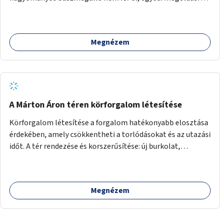
lenne szükség.
Megnézem
A Márton Áron téren körforgalom létesítése
Körforgalom létesítése a forgalom hatékonyabb elosztása
érdekében, amely csökkentheti a torlódásokat és az utazási
időt. A tér rendezése és korszerűsítése: új burkolat,
zöldfelületek, modern közösségi tér kialakítása, hogy a
hely valódi köztérré váljon, ahol az emberek szívesen
időznek.
Megnézem