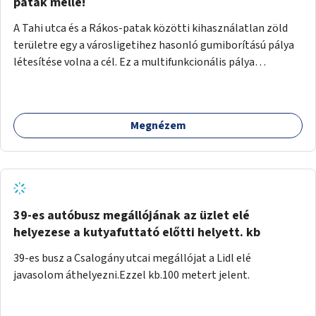
gyalogosforgalom miatt, mert távolsági buszmegálló,
patak mellé!
templom, posta, iskola is található a közelben.
A Tahi utca és a Rákos-patak közötti kihasználatlan zöld
területre egy a városligetihez hasonló gumiborítású pálya
létesítése volna a cél. Ez a multifunkcionális pálya
praktikus, mivel egyszerre űzhető röplabda, tollaslabda,
illetve lábtenisz is, az állítható hálónak köszönhetően.
Megnézem
39-es autóbusz megállójának az üzlet elé
helyezese a kutyafuttató előtti helyett. kb
39-es busz a Csalogány utcai megállójat a Lidl elé
javasolom áthelyezni.Ezzel kb.100 metert jelent.