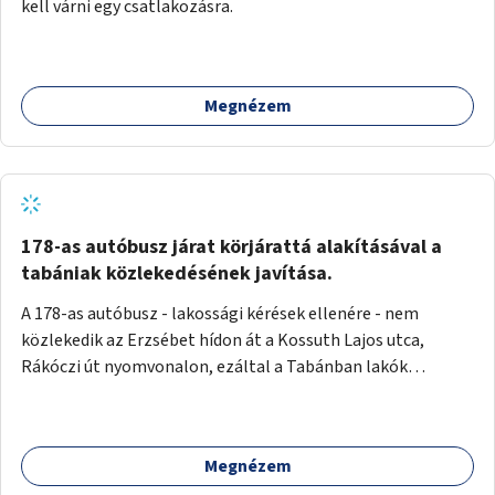
kell várni egy csatlakozásra.
Megnézem
178-as autóbusz járat körjárattá alakításával a
tabániak közlekedésének javítása.
A 178-as autóbusz - lakossági kérések ellenére - nem
közlekedik az Erzsébet hídon át a Kossuth Lajos utca,
Rákóczi út nyomvonalon, ezáltal a Tabánban lakók
belvárosba jutásának minősége jelentősen romlott a
változtatás óta! Nem tudnak továbbá a Tabániak közvetlen
járattal feljutni a Naphegyre, ahol iskola és óvoda is van a
Megnézem
körzetben élők számára. Megoldás lenne, ha a 178-as