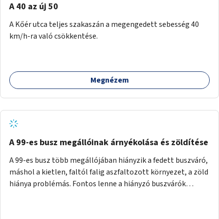
A 40 az új 50
A Kőér utca teljes szakaszán a megengedett sebesség 40
km/h-ra való csökkentése.
Megnézem
A 99-es busz megállóinak árnyékolása és zöldítése
A 99-es busz több megállójában hiányzik a fedett buszváró,
máshol a kietlen, faltól falig aszfaltozott környezet, a zöld
hiánya problémás. Fontos lenne a hiányzó buszvárók
pótlása és az árnyékolás megoldása. Mindezt a zöldítéssel
is össze lehetne kötni: ahol megoldható, ott az utasváróra
vagy akár önálló rácsozatra futtatott növényekkel