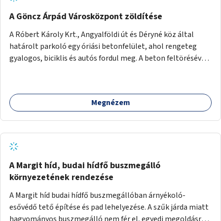
A Göncz Árpád Városközpont zöldítése
A Róbert Károly Krt., Angyalföldi út és Déryné köz által
határolt parkoló egy óriási betonfelület, ahol rengeteg
gyalogos, biciklis és autós fordul meg. A beton feltörésével,
virágágyások létesítésével, fák ültetésével a terület
kellemesebbé, élhetőbbá varázsolható. Az Angyalföldi út
menti járda és a parkoló közé kellene egy zöld sáv,
Megnézem
virágágyásokkal a meglévő fák alá, a lakóépület felőli két
autósáv közé fákat lehetne ültetni, illetve a parkoló és a
járda / bicikliút közé is jók lennének fák.
A Margit híd, budai hídfő buszmegálló
környezetének rendezése
A Margit híd budai hídfő buszmegállóban árnyékoló-
esővédő tető építése és pad lehelyezése. A szűk járda miatt
hagyományos buszmegálló nem fér el, egyedi megoldásra