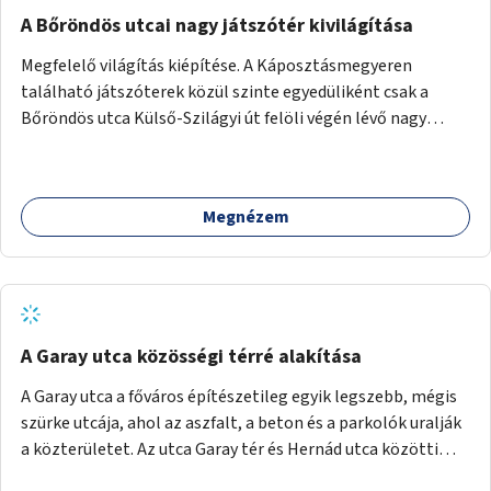
A Bőröndös utcai nagy játszótér kivilágítása
Megfelelő világítás kiépítése. A Káposztásmegyeren
található játszóterek közül szinte egyedüliként csak a
Bőröndös utca Külső-Szilágyi út felöli végén lévő nagy
játszótér nem rendelkezik közvilágítással, ami miatt a őszi
és téli hónapokban nem lehet ide járni a gyerekekkel.
Megnézem
A Garay utca közösségi térré alakítása
A Garay utca a főváros építészetileg egyik legszebb, mégis
szürke utcája, ahol az aszfalt, a beton és a parkolók uralják
a közterületet. Az utca Garay tér és Hernád utca közötti
szakasza tökéletes tere lehetne egy zöld és közösségbarát